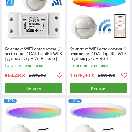
Комплект WIFI автоматизації
Комплект WIFI автоматизації
освітлення 1DAL LightKit WF3
освітлення 1DAL LightKit WF5
| Датчик руху + Wi-Fi реле |
| Датчик руху + RGB
APP "Tuya Smart"
світильник 24 W | APP "Tuya"
Готово до відправки
Готово до відправки
954,48
1 679,80
₴
₴
1 060,53 ₴
1 866,45 ₴
Купити
Купити
–10%
–10%