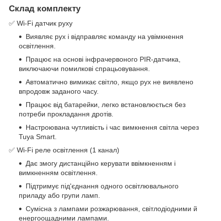
Склад комплекту
✅ Wi-Fi датчик руху
Виявляє рух і відправляє команду на увімкнення
освітлення.
Працює на основі інфрачервоного PIR-датчика,
виключаючи помилкові спрацьовування.
Автоматично вимикає світло, якщо рух не виявлено
впродовж заданого часу.
Працює від батарейки, легко встановлюється без
потреби прокладання дротів.
Настроювана чутливість і час вимкнення світла через
Tuya Smart.
✅ Wi-Fi реле освітлення (1 канал)
Дає змогу дистанційно керувати ввімкненням і
вимкненням освітлення.
Підтримує під'єднання одного освітлювального
приладу або групи ламп.
Сумісна з лампами розжарювання, світлодіодними й
енергоощадними лампами.