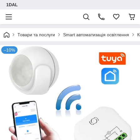
1DAL
Товари та послуги
Smart автоматизація освітлення
К
–10%