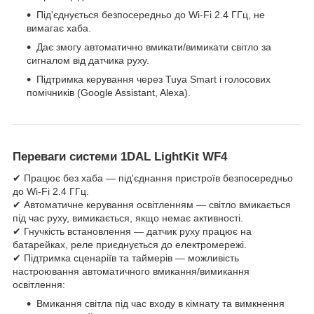
Під'єднується безпосередньо до Wi-Fi 2.4 ГГц, не
вимагає хаба.
Дає змогу автоматично вмикати/вимикати світло за
сигналом від датчика руху.
Підтримка керування через Tuya Smart і голосових
помічників (Google Assistant, Alexa).
Переваги системи 1DAL LightKit WF4
✔ Працює без хаба — під'єднання пристроїв безпосередньо
до Wi-Fi 2.4 ГГц.
✔ Автоматичне керування освітленням — світло вмикається
під час руху, вимикається, якщо немає активності.
✔ Гнучкість встановлення — датчик руху працює на
батарейках, реле приєднується до електромережі.
✔ Підтримка сценаріїв та таймерів — можливість
настроювання автоматичного вмикання/вимикання
освітлення:
Вмикання світла під час входу в кімнату та вимкнення