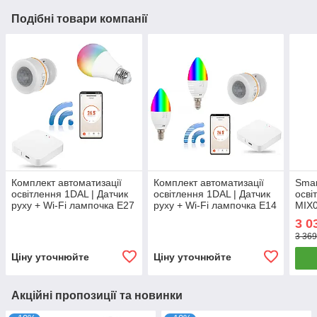
Подібні товари компанії
Комплект автоматизації
Комплект автоматизації
Smar
освітлення 1DAL | Датчик
освітлення 1DAL | Датчик
осві
руху + Wi-Fi лампочка E27
руху + Wi-Fi лампочка E14
MIX0
+ Хаб | Tuya + ZigBee
(2шт) + Хаб | Tuya +
прис
3 0
ZigBee
ламп
3 369
Ціну уточнюйте
Ціну уточнюйте
Акційні пропозиції та новинки