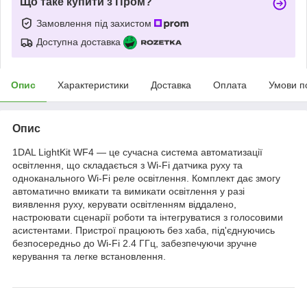
Що таке купити з Пром?
Замовлення під захистом
Доступна доставка
Опис
Характеристики
Доставка
Оплата
Умови п
Опис
1DAL LightKit WF4 — це сучасна система автоматизації
освітлення, що складається з Wi-Fi датчика руху та
одноканального Wi-Fi реле освітлення. Комплект дає змогу
автоматично вмикати та вимикати освітлення у разі
виявлення руху, керувати освітленням віддалено,
настроювати сценарії роботи та інтегруватися з голосовими
асистентами. Пристрої працюють без хаба, під'єднуючись
безпосередньо до Wi-Fi 2.4 ГГц, забезпечуючи зручне
керування та легке встановлення.