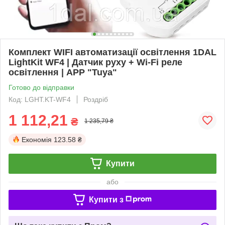
Комплект WIFI автоматизації освітлення 1DAL
LightKit WF4 | Датчик руху + Wi-Fi реле
освітлення | APP "Tuya"
Готово до відправки
Код: LGHT.KT-WF4
Роздріб
1 112,21
₴
1 235,79 ₴
Економія
123.58 ₴
Купити
або
Купити з