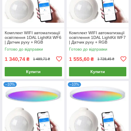
Комплект WIFI автоматизації
Комплект WIFI автоматизації
освітлення 1DAL LightKit WF6
освітлення 1DAL LightKit WF7
| Датчик руху + RGB
| Датчик руху + RGB
світильник 6 W | APP "Tuya"
світильник 12 W | APP "Tuya"
Готово до відправки
Готово до відправки
1 340,74
1 555,60
₴
₴
1 489,71 ₴
1 728,45 ₴
Купити
Купити
–10%
–10%