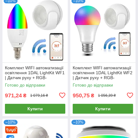
–10%
–10%
Комплект WIFI автоматизації
Комплект WIFI автоматизації
освітлення 1DAL LightKit WF1
освітлення 1DAL LightKit WF2
| Датчик руху + RGB-
| Датчик руху + RGB-
лампочка | APP "Tuya Smart"
лампочка E27 | APP "Tuya"
Готово до відправки
Готово до відправки
971,24
950,75
₴
₴
1 079,16 ₴
1 056,39 ₴
Купити
Купити
–10%
–10%