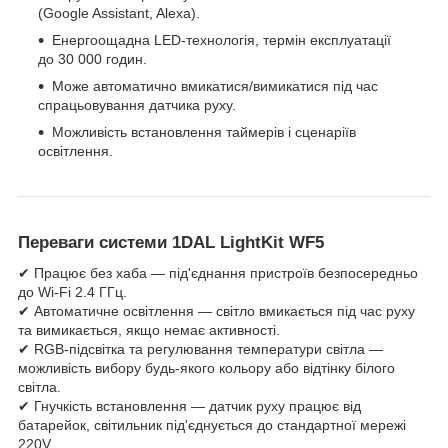
(Google Assistant, Alexa).
Енергоощадна LED-технологія, термін експлуатації
до 30 000 годин.
Може автоматично вмикатися/вимикатися під час
спрацьовування датчика руху.
Можливість встановлення таймерів і сценаріїв
освітлення.
Переваги системи 1DAL LightKit WF5
✔ Працює без хаба — під'єднання пристроїв безпосередньо
до Wi-Fi 2.4 ГГц.
✔ Автоматичне освітлення — світло вмикається під час руху
та вимикається, якщо немає активності.
✔ RGB-підсвітка та регулювання температури світла —
можливість вибору будь-якого кольору або відтінку білого
світла.
✔ Гнучкість встановлення — датчик руху працює від
батарейок, світильник під'єднується до стандартної мережі
220V.