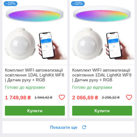
–10%
–10%
Комплект WIFI автоматизації
Комплект WIFI автоматизації
освітлення 1DAL LightKit WF8
освітлення 1DAL LightKit WF9
| Датчик руху + RGB
| Датчик руху + RGB
світильник 18 W | APP "Tuya"
світильник 24 W | APP "Tuya"
Готово до відправки
Готово до відправки
1 749,98
2 066,69
₴
₴
1 944,42 ₴
2 296,32 ₴
Купити
Купити
Показати ще