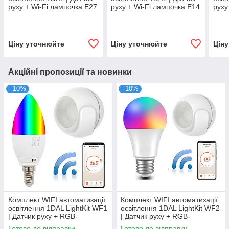
руху + Wi-Fi лампочка E27
руху + Wi-Fi лампочка E14
руху
+ Хаб | Tuya + ZigBee
(2шт) + Хаб | Tuya +
+ Ха
ZigBee
Ціну уточнюйте
Ціну уточнюйте
Цін
Акційні пропозиції та новинки
–10%
–10%
Комплект WIFI автоматизації
Комплект WIFI автоматизації
освітлення 1DAL LightKit WF1
освітлення 1DAL LightKit WF2
| Датчик руху + RGB-
| Датчик руху + RGB-
лампочка | APP "Tuya Smart"
лампочка E27 | APP "Tuya"
Готово до відправки
Готово до відправки