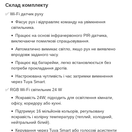
Склад комплекту
✅ Wi-Fi датчик руху
Фіксує рух і відправляє команду на увімкнення
світильника.
Працює на основі інфрачервоного PIR-датчика,
виключаючи помилкові спрацьовування.
Автоматично вимикає світло, якщо рух не виявлено
впродовж заданого часу.
Працює від батарейки, легко встановлюється без
потреби прокладання дротів.
Настроювана чутливість і час затримки вимкнення
через Tuya Smart.
✅ RGB Wi-Fi світильник 24 W
Яскравість 24W, підходить для освітлення кімнати,
офісу, коридору або кухні.
Підтримує 16 мільйонів кольорів, регульовану
яскравість і колірну температуру (теплий, холодний,
нейтральний білий).
Керування через Tuya Smart або голосові асистенти