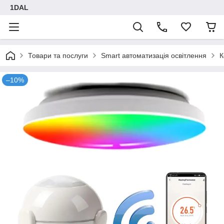
1DAL
Товари та послуги
Smart автоматизація освітлення
К
–10%