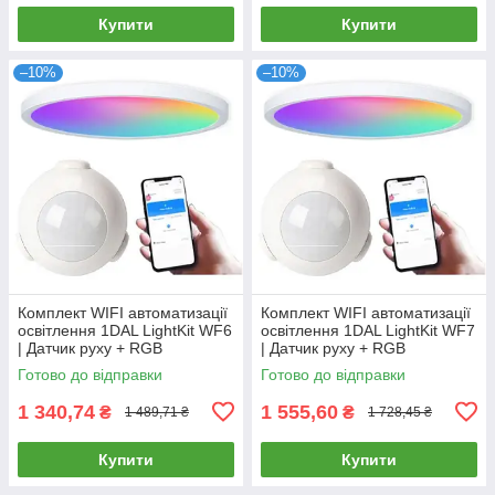
Купити
Купити
–10%
–10%
Комплект WIFI автоматизації
Комплект WIFI автоматизації
освітлення 1DAL LightKit WF6
освітлення 1DAL LightKit WF7
| Датчик руху + RGB
| Датчик руху + RGB
світильник 6 W | APP "Tuya"
світильник 12 W | APP "Tuya"
Готово до відправки
Готово до відправки
1 340,74
1 555,60
₴
₴
1 489,71 ₴
1 728,45 ₴
Купити
Купити