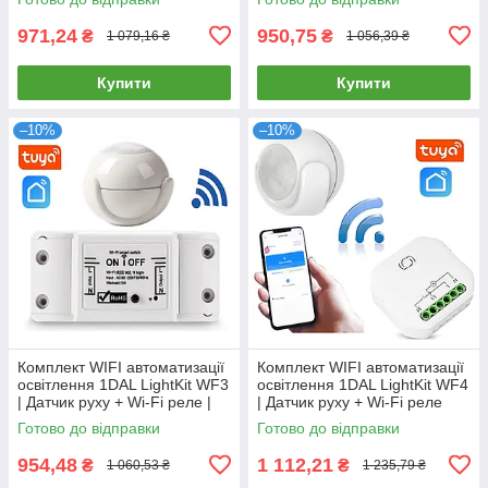
971,24
950,75
₴
₴
1 079,16 ₴
1 056,39 ₴
Купити
Купити
–10%
–10%
Комплект WIFI автоматизації
Комплект WIFI автоматизації
освітлення 1DAL LightKit WF3
освітлення 1DAL LightKit WF4
| Датчик руху + Wi-Fi реле |
| Датчик руху + Wi-Fi реле
APP "Tuya Smart"
освітлення | APP "Tuya"
Готово до відправки
Готово до відправки
954,48
1 112,21
₴
₴
1 060,53 ₴
1 235,79 ₴