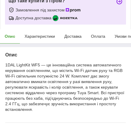
Що таке купити з Пром?
Замовлення під захистом
Доступна доставка
Опис
Характеристики
Доставка
Оплата
Умови п
Опис
1DAL LightKit WF5 — це інноваційна система автоматичного
керування освітленням, що містить Wi-Fi датчик руху та RGB
Wi-Fi світильник потужністю 24 W. Комплект дає змогу
автоматично вмикати освітлення у разі виявлення руху,
регулювати яскравість і колір освітлення, а також керувати
системою віддалено через програму Tuya Smart. Всі пристрої
працюють без хаба, під'єднуючись безпосередньо до Wi-Fi
2.4 ГГц, що забезпечує зручність використання і простоту
встановлення.