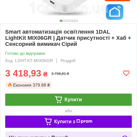
Smart автоматизація освітлення 1DAL
LightKit MIX06GR | Датчик присутності + Хаб +
Сенсорний вимикач Сірий
Готово до відправки
Код: LGHT.KT-MIX06GR
Роздріб
3 418,93
₴
3 798,81 ₴
Економія
379.88 ₴
Купити
або
Купити з