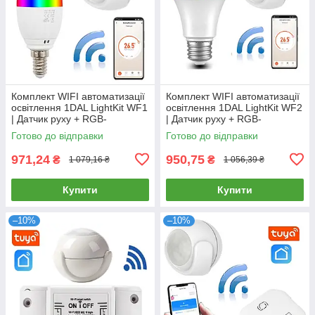
Комплект WIFI автоматизації
Комплект WIFI автоматизації
освітлення 1DAL LightKit WF1
освітлення 1DAL LightKit WF2
| Датчик руху + RGB-
| Датчик руху + RGB-
лампочка | APP "Tuya Smart"
лампочка E27 | APP "Tuya"
Готово до відправки
Готово до відправки
971,24
950,75
₴
₴
1 079,16 ₴
1 056,39 ₴
Купити
Купити
–10%
–10%