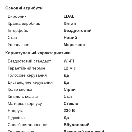
Основні атрибути
Виробник
1DAL
Країна виробник
Китай
Інтерфейс
Бездротовий
Стан
Новий
Управління
Мережеве
Користувацькі характеристики
Бездротовий стандарт
Wi-Fi
Гарантійний термін
12 міс
Голосове керування
Да
Дистанційне керування
Да
Колір кнопки
Сірий
Кількість клавіш
1 шт.
Матеріал корпусу
Стекло
Напруга
230 В
Підсвітка
Да
Спосіб встановлення
Вбудований
Тип вимикача
Розумний вимикачі