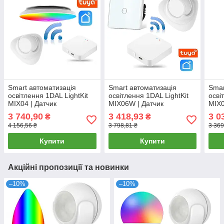
Smart автоматизація
Smart автоматизація
Smar
освітлення 1DAL LightKit
освітлення 1DAL LightKit
осві
MIX04 | Датчик
MIX06W | Датчик
MIX0
присутності + Хаб + Wi-Fi
присутності + Хаб +
прис
3 740,90
3 418,93
3 0
₴
₴
світильник | APP "Tuya"
Сенсорний вимикач Білий
ламп
4 156,56 ₴
3 798,81 ₴
3 369
Купити
Купити
Акційні пропозиції та новинки
–10%
–10%