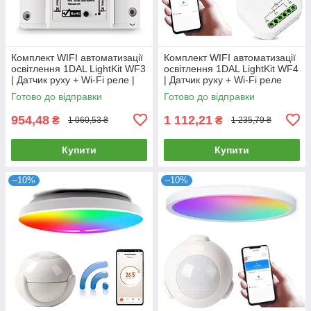
Комплект WIFI автоматизації
Комплект WIFI автоматизації
освітлення 1DAL LightKit WF3
освітлення 1DAL LightKit WF4
| Датчик руху + Wi-Fi реле |
| Датчик руху + Wi-Fi реле
APP "Tuya Smart"
освітлення | APP "Tuya"
Готово до відправки
Готово до відправки
954,48
1 112,21
₴
₴
1 060,53 ₴
1 235,79 ₴
Купити
Купити
–10%
–10%