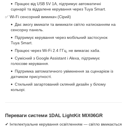
Працює від USB 5V 1A, підтримує автоматичні
сценарії та віддалене керування через Tuya Smart.
✅ Wi-Fi сенсорний вимикач (Сірий)
Дає змогу вмикати та вимикати світло натисканням на
сенсорну панель.
Підтримує керування через мобільний застосунок
Tuya Smart.
Працює через Wi-Fi 2.4 ГГц, не вимагає хаба.
Сумісний з Google Assistant і Alexa, підтримує
голосове керування.
Підтримка автоматичного увімкнення за сценарієм із
датчиком присутності.
Стильний загартований скляний дизайн у білому
кольорі.
Переваги системи 1DAL LightKit MIX06GR
✔ Інтелектуальне керування освітленням — світло вмикається