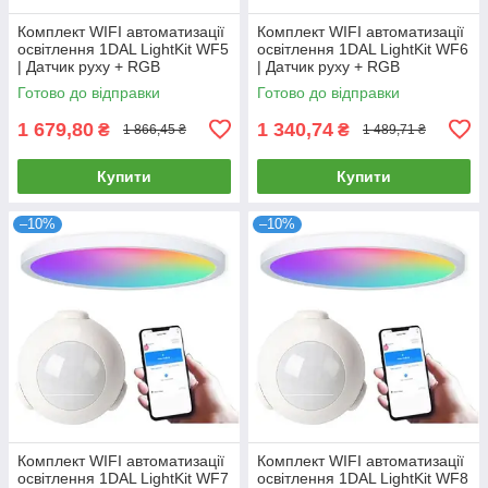
Комплект WIFI автоматизації
Комплект WIFI автоматизації
освітлення 1DAL LightKit WF5
освітлення 1DAL LightKit WF6
| Датчик руху + RGB
| Датчик руху + RGB
світильник 24 W | APP "Tuya"
світильник 6 W | APP "Tuya"
Готово до відправки
Готово до відправки
1 679,80
1 340,74
₴
₴
1 866,45 ₴
1 489,71 ₴
Купити
Купити
–10%
–10%
Комплект WIFI автоматизації
Комплект WIFI автоматизації
освітлення 1DAL LightKit WF7
освітлення 1DAL LightKit WF8