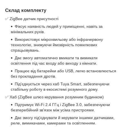
Склад комплекту
✅ ZigBee датчик присутності
Фіксує наявність людей у приміщенні, навіть за
мінімальних рухів.
Використовує мікрохвильову або інфрачервону
технологію, знижуючи ймовірність помилкових
спрацьовувань.
Дає змогу автоматично вмикати та вимикати
освітлення під час входу або виходу з кімнати.
Працює від батарейки або USB, легко встановлюється
без прокладання дротів.
Під'єднується через хаб Tuya Smart, забезпечуючи
стабільну роботу в екосистемі розумного дому.
✅ Хаб (ZigBee шлюз керування розумним будинком)
Підтримує Wi-Fi 2.4 ГГц і ZigBee 3.0, забезпечуючи
безперебійний зв'язок між усіма пристроями.
Дає змогу під'єднувати й керувати іншими датчиками,
реле, вимикачами, камерами та освітленням.