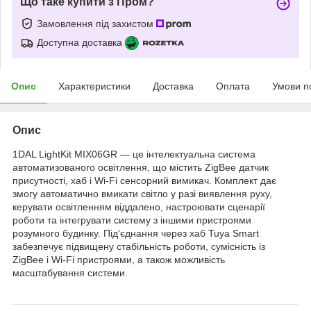
Що таке купити з Пром?
Замовлення під захистом
Доступна доставка
Опис
Характеристики
Доставка
Оплата
Умови п
Опис
1DAL LightKit MIX06GR — це інтелектуальна система
автоматизованого освітлення, що містить ZigBee датчик
присутності, хаб і Wi-Fi сенсорний вимикач. Комплект дає
змогу автоматично вмикати світло у разі виявлення руху,
керувати освітленням віддалено, настроювати сценарії
роботи та інтегрувати систему з іншими пристроями
розумного будинку. Під'єднання через хаб Tuya Smart
забезпечує підвищену стабільність роботи, сумісність із
ZigBee і Wi-Fi пристроями, а також можливість
масштабування системи.