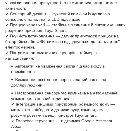
у разі виявлення присутності та вимикається, якщо немає
активності.
✔ Сенсорний дизайн — сучасний вимикач із чутливою
сенсорною панеллю та LED-підсвіткою.
✔ Працює через хаб — стабільне з'єднання й підтримка інших
розумних пристроїв Tuya Smart.
✔ Гнучкість встановлення — датчик присутності працює на
батарейках або USB, вимикач під'єднується до стандартної
електромережі.
✔ Підтримка автоматичних сценаріїв і таймерів —
налаштування:
Автоматичне увімкнення світла під час входу в
приміщення.
Вимкнення освітлення через заданий час після
догляду людини.
Настроювання сенсорного вимикача на автоматичне
увімкнення в певний годинник.
✔ Інтеграція з іншими пристроями розумного дому —
можливість під'єднати датчики руху, камери, реле,
розумні розетки та інші пристрої Tuya Smart.
✔ Голосове керування — підтримка Google Assistant і
Alexa.