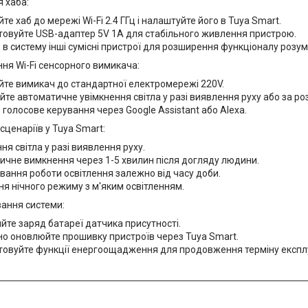
я хаба:
йте хаб до мережі Wi-Fi 2.4 ГГц і налаштуйте його в Tuya Smart.
товуйте USB-адаптер 5V 1A для стабільного живлення пристрою.
в систему інші сумісні пристрої для розширення функціоналу розум
ня Wi-Fi сенсорного вимикача:
йте вимикач до стандартної електромережі 220V.
те автоматичне увімкнення світла у разі виявлення руху або за ро
голосове керування через Google Assistant або Alexa.
сценаріїв у Tuya Smart:
ня світла у разі виявлення руху.
чне вимкнення через 1-5 хвилин після догляду людини.
ання роботи освітлення залежно від часу доби.
я нічного режиму з м'яким освітленням.
вання системи:
йте заряд батареї датчика присутності.
о оновлюйте прошивку пристроїв через Tuya Smart.
овуйте функції енергоощадження для продовження терміну експлу