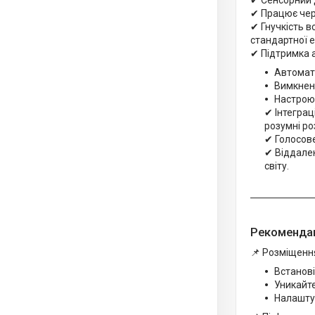
✔ Сенсорний 
✔ Працює чере
✔ Гнучкість в
стандартної 
✔ Підтримка 
Автомати
Вимкненн
Настрою
✔ Інтеграц
розумні ро
✔ Голосове
✔ Віддален
світу.
Рекомендац
📌 Розміщення
Встанові
Уникайте
Налаштуй