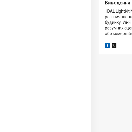
Виведення
1DAL LightKit
разі виявленн
будинку. Wi-F
розумних сцен
або комерцій