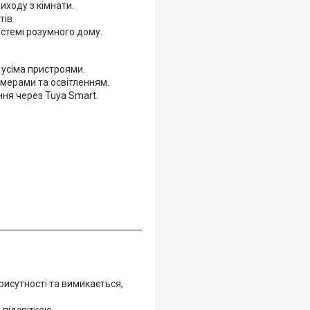
иходу з кімнати.
ів.
истемі розумного дому.
ж усіма пристроями.
амерами та освітленням.
ння через Tuya Smart.
рисутності та вимикається,