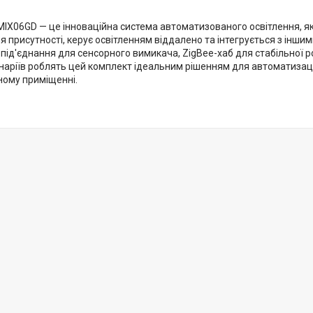
 MIX06GD — це інноваційна система автоматизованого освітлення, я
я присутності, керує освітленням віддалено та інтегрується з інш
i під'єднання для сенсорного вимикача, ZigBee-хаб для стабільної р
аріїв роблять цей комплект ідеальним рішенням для автоматизації 
ному приміщенні.