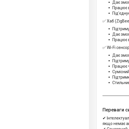
Дає змог
Працює в
Під'єдну
✅ Хаб (ZigBe
Підтриму
Дає змог
Працює в
✅ Wi-Fi сенсо
Дає змог
Підтриму
Працює ч
Сумісний
Підтримк
Стильний
Переваги с
✔ Інтелектуал
якщо немає а