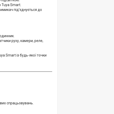
підсвіткою.
 Tuya Smart.
вимикач під'єднується до
одинник.
тчики руху, камери, реле,
ya Smart із будь-якої точки
ових спрацьовувань.