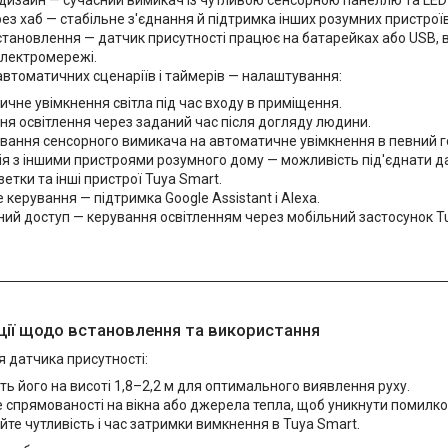
дизайн — сучасний вимикач із чутливою сенсорною панеллю та LED-
з хаб — стабільне з'єднання й підтримка інших розумних пристроїв
становлення — датчик присутності працює на батарейках або USB, 
електромережі.
автоматичних сценаріїв і таймерів — налаштування:
чне увімкнення світла під час входу в приміщення.
я освітлення через заданий час після догляду людини.
вання сенсорного вимикача на автоматичне увімкнення в певний г
ія з іншими пристроями розумного дому — можливість під'єднати да
зетки та інші пристрої Tuya Smart.
 керування — підтримка Google Assistant і Alexa.
ий доступ — керування освітленням через мобільний застосунок Tu
ії щодо встановлення та використання
 датчика присутності:
ть його на висоті 1,8–2,2 м для оптимального виявлення руху.
 спрямованості на вікна або джерела тепла, щоб уникнути помилк
те чутливість і час затримки вимкнення в Tuya Smart.