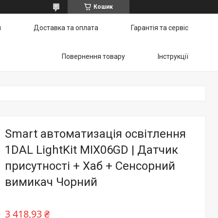
Кошик
и
Доставка та оплата
Гарантія та сервіс
Повернення товару
Інструкції
Smart автоматизація освітлення
1DAL LightKit MIX06GD | Датчик
присутності + Хаб + Сенсорний
вимикач Чорний
3 418,93 ₴