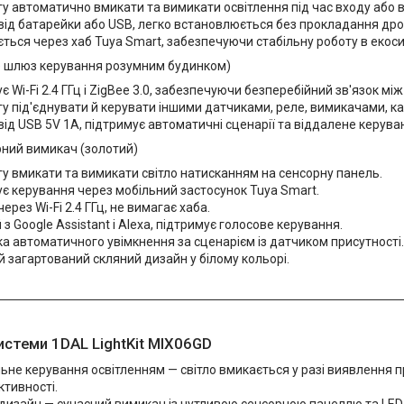
у автоматично вмикати та вимикати освітлення під час входу або в
ід батарейки або USB, легко встановлюється без прокладання дрот
ється через хаб Tuya Smart, забезпечуючи стабільну роботу в екос
e шлюз керування розумним будинком)
є Wi-Fi 2.4 ГГц і ZigBee 3.0, забезпечуючи безперебійний зв'язок мі
у під'єднувати й керувати іншими датчиками, реле, вимикачами, к
ід USB 5V 1A, підтримує автоматичні сценарії та віддалене керува
рний вимикач (золотий)
у вмикати та вимикати світло натисканням на сенсорну панель.
є керування через мобільний застосунок Tuya Smart.
ерез Wi-Fi 2.4 ГГц, не вимагає хаба.
 з Google Assistant і Alexa, підтримує голосове керування.
а автоматичного увімкнення за сценарієм із датчиком присутності.
 загартований скляний дизайн у білому кольорі.
истеми 1DAL LightKit MIX06GD
ьне керування освітленням — світло вмикається у разі виявлення п
ктивності.