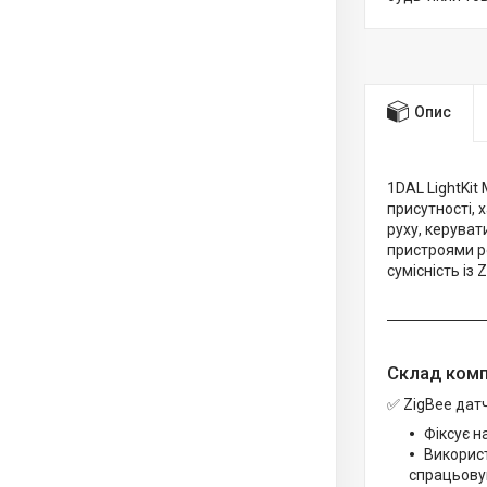
Опис
1DAL LightKit
присутності, 
руху, керуват
пристроями ро
сумісність із
Склад ком
✅ ZigBee датч
Фіксує н
Використ
спрацьову