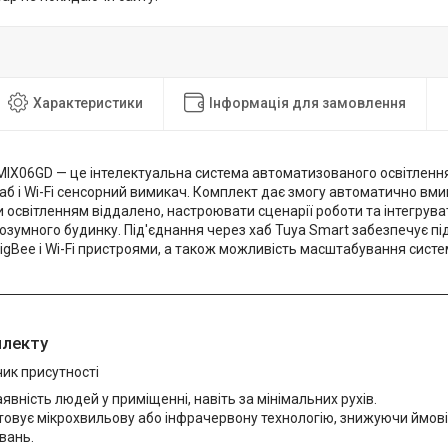
Характеристики
Інформація для замовлення
 MIX06GD — це інтелектуальна система автоматизованого освітлення
хаб і Wi-Fi сенсорний вимикач. Комплект дає змогу автоматично вми
и освітленням віддалено, настроювати сценарії роботи та інтегрува
зумного будинку. Під'єднання через хаб Tuya Smart забезпечує пі
 ZigBee і Wi-Fi пристроями, а також можливість масштабування систе
плекту
ик присутності
аявність людей у приміщенні, навіть за мінімальних рухів.
овує мікрохвильову або інфрачервону технологію, знижуючи ймов
вань.