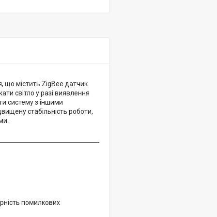
, що містить ZigBee датчик
кати світло у разі виявлення
ти систему з іншими
двищену стабільність роботи,
ми.
ірність помилкових