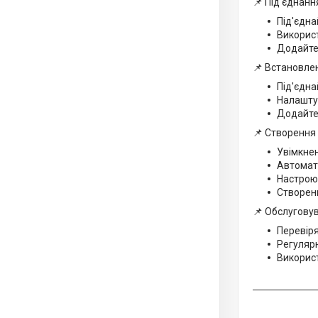
📌 Під'єднанн
Під'єдна
Викорис
Додайте 
📌 Встановлен
Під'єдна
Налаштуй
Додайте 
📌 Створення 
Увімкнен
Автомати
Настроюв
Створенн
📌 Обслугову
Перевіря
Регулярн
Використ