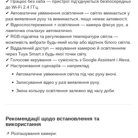
✔ Працює без хаба — пристрої під'єднуються безпосередньо
до Wi-Fi 2.4 ГГц.
✔ Автоматичне увімкнення освітлення — світло вмикається у
разі виявлення руху та вимикається, якщо немає активності.
✔ Відеоспостереження + освітлення — камера фіксує рух, а
лампочка спалахує автоматично.
✔ RGB-підсвітка та регулювання температури світла —
можливість вибрати будь-який колір або відтінок білого світла.
✔ Віддалений доступ — керування камерою й освітленням
через Tuya Smart з будь-якої точки світу.
✔ Голосове керування — сумісність з Google Assistant і Alexa.
✔ Настроювання сценаріїв — наприклад:
Автоматичне увімкнення світла під час руху вночі.
Записування відео у разі виявлення руху.
Зміна кольору освітлення залежно від часу доби.
Рекомендації щодо встановлення та
використання
📌 Розташування камери: