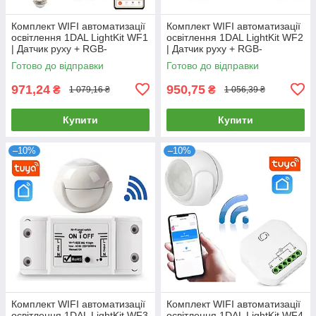
Комплект WIFI автоматизації
Комплект WIFI автоматизації
освітлення 1DAL LightKit WF1
освітлення 1DAL LightKit WF2
| Датчик руху + RGB-
| Датчик руху + RGB-
лампочка | APP "Tuya Smart"
лампочка E27 | APP "Tuya"
Готово до відправки
Готово до відправки
971,24
950,75
₴
₴
1 079,16 ₴
1 056,39 ₴
Купити
Купити
–10%
–10%
Комплект WIFI автоматизації
Комплект WIFI автоматизації
освітлення 1DAL LightKit WF3
освітлення 1DAL LightKit WF4