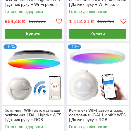
| Датчик руху + Wi-Fi реле |
| Датчик руху + Wi-Fi реле
APP "Tuya Smart"
освітлення | APP "Tuya"
Готово до відправки
Готово до відправки
954,48
1 112,21
₴
₴
1 060,53 ₴
1 235,79 ₴
Купити
Купити
–10%
–10%
Комплект WIFI автоматизації
Комплект WIFI автоматизації
освітлення 1DAL LightKit WF5
освітлення 1DAL LightKit WF6
| Датчик руху + RGB
| Датчик руху + RGB
світильник 24 W | APP "Tuya"
світильник 6 W | APP "Tuya"
Готово до відправки
Готово до відправки