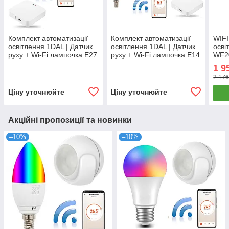
Комплект автоматизації
Комплект автоматизації
WIFI
освітлення 1DAL | Датчик
освітлення 1DAL | Датчик
осві
руху + Wi-Fi лампочка E27
руху + Wi-Fi лампочка E14
WF20
+ Хаб | Tuya + ZigBee
(2шт) + Хаб | Tuya +
Сенс
1 9
ZigBee
| AP
2 176
Ціну уточнюйте
Ціну уточнюйте
Акційні пропозиції та новинки
–10%
–10%