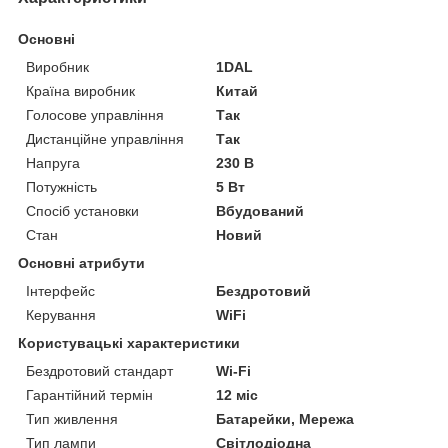
Основні
Виробник
1DAL
Країна виробник
Китай
Голосове управління
Так
Дистанційне управління
Так
Напруга
230 В
Потужність
5 Вт
Спосіб установки
Вбудований
Стан
Новий
Основні атрибути
Інтерфейс
Бездротовий
Керування
WiFi
Користувацькі характеристики
Бездротовий стандарт
Wi-Fi
Гарантійний термін
12 міс
Тип живлення
Батарейки, Мережа
Тип лампи
Світлодіодна