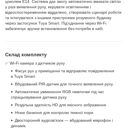
цоколем E14. Система дає змогу автоматично вмикати світло
у разі виявлення руху, керувати освітленням і
відеоспостереженням віддалено, створювати сценарії роботи
та інтегуватися з іншими пристроями розумного будинку
через застосунок Tuya Smart. Під'єднання через Wi-Fi
забезпечує зручне встановлення без потреби в хабі.
Склад комплекту
✅ Wi-Fi камера з датчиком руху
Фіксує рух у приміщенні та відправляє повідомлення
в Tuya Smart.
Вбудований PIR-датчик для точного виявлення руху.
Автоматичне увімкнення RGB лампочки під час
спрацьовування датчика руху.
Роздільна здатність HD для якісного зображення.
Нічне бачення для контролю темної пори.
Двосторонній аудіозв'язок — вбудований мікрофон і
динамік.