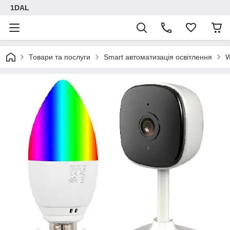
1DAL
Товари та послуги
Smart автоматизація освітлення
W