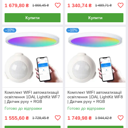
1 679,80
1 340,74
₴
₴
1 866,45 ₴
1 489,71 ₴
Купити
Купити
–10%
–10%
Комплект WIFI автоматизації
Комплект WIFI автоматизації
освітлення 1DAL LightKit WF7
освітлення 1DAL LightKit WF8
| Датчик руху + RGB
| Датчик руху + RGB
світильник 12 W | APP "Tuya"
світильник 18 W | APP "Tuya"
Готово до відправки
Готово до відправки
1 555,60
1 749,98
₴
₴
1 728,45 ₴
1 944,42 ₴