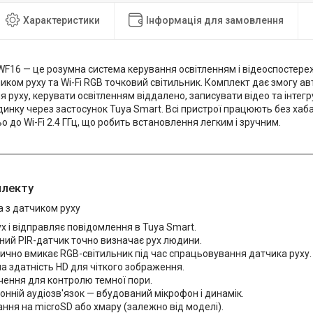
Характеристики
Інформація для замовлення
 WF16 — це розумна система керування освітленням і відеоспостере
иком руху та Wi-Fi RGB точковий світильник. Комплект дає змогу а
я руху, керувати освітленням віддалено, записувати відео та інте
инку через застосунок Tuya Smart. Всі пристрої працюють без хаба
 до Wi-Fi 2.4 ГГц, що робить встановлення легким і зручним.
плекту
а з датчиком руху
ух і відправляє повідомлення в Tuya Smart.
ий PIR-датчик точно визначає рух людини.
чно вмикає RGB-світильник під час спрацьовування датчика руху.
а здатність HD для чіткого зображення.
чення для контролю темної пори.
нній аудіозв'язок — вбудований мікрофон і динамік.
ння на microSD або хмару (залежно від моделі).