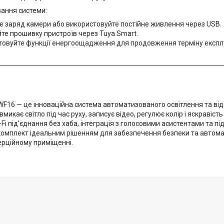
вання системи:
е заряд камери або використовуйте постійне живлення через USB.
те прошивку пристроїв через Tuya Smart.
товуйте функції енергоощадження для продовження терміну експлу
 WF16 — це інноваційна система автоматизованого освітлення та ві
микає світло під час руху, записує відео, регулює колір і яскравіст
-Fi під'єднання без хаба, інтеграція з голосовими асистентами та п
комплект ідеальним рішенням для забезпечення безпеки та автомат
ерційному приміщенні.