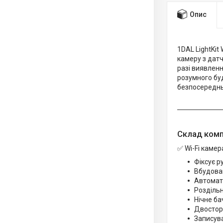
Опис
1DAL LightKit
камеру з датч
разі виявленн
розумного буд
безпосередньо
Склад ком
✅ Wi-Fi камер
Фіксує р
Вбудован
Автомати
Роздільн
Нічне ба
Двосторо
Записува