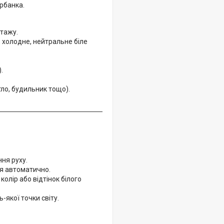
рбанка.
тажу.
, холодне, нейтральне біле
.
ло, будильник тощо).
ня руху.
ся автоматично.
олір або відтінок білого
-якої точки світу.