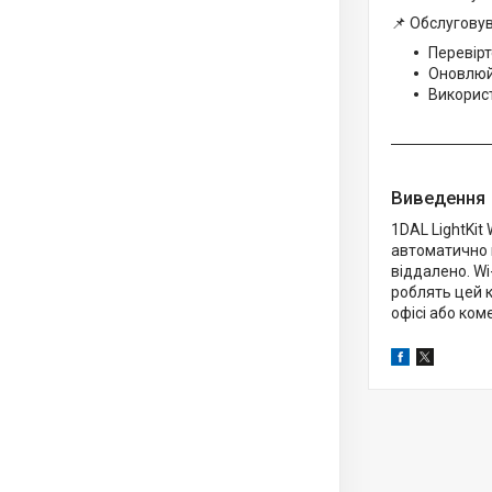
📌 Обслугову
Перевірт
Оновлюй
Викорис
Виведення
1DAL LightKit
автоматично в
віддалено. Wi
роблять цей 
офісі або ком