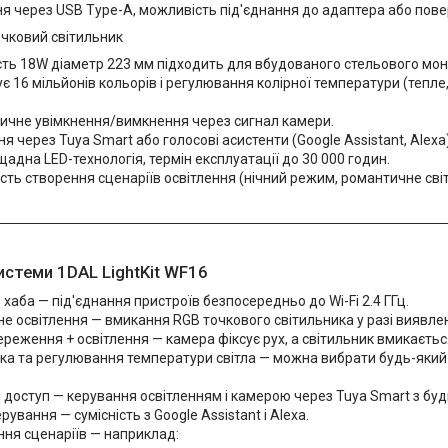
 через USB Type-A, можливість під'єднання до адаптера або пове
очковий світильник
ть 18W діаметр 223 мм підходить для вбудованого стельового мон
є 16 мільйонів кольорів і регулювання колірної температури (тепле
ичне увімкнення/вимкнення через сигнал камери.
я через Tuya Smart або голосові асистенти (Google Assistant, Alexa)
адна LED-технологія, термін експлуатації до 30 000 годин.
ть створення сценаріїв освітлення (нічний режим, романтичне світ
истеми 1DAL LightKit WF16
хаба — під'єднання пристроїв безпосередньо до Wi-Fi 2.4 ГГц.
е освітлення — вмикання RGB точкового світильника у разі виявлен
реження + освітлення — камера фіксує рух, а світильник вмикаєть
ка та регулювання температури світла — можна вибрати будь-який к
доступ — керування освітленням і камерою через Tuya Smart з будь
рування — сумісність з Google Assistant і Alexa.
ня сценаріїв — наприклад: