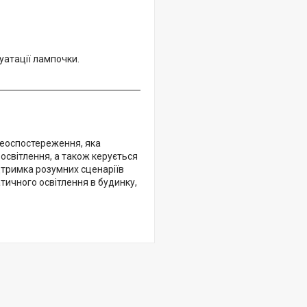
атації лампочки.
деоспостереження, яка
ь освітлення, а також керується
ідтримка розумних сценаріїв
ичного освітлення в будинку,