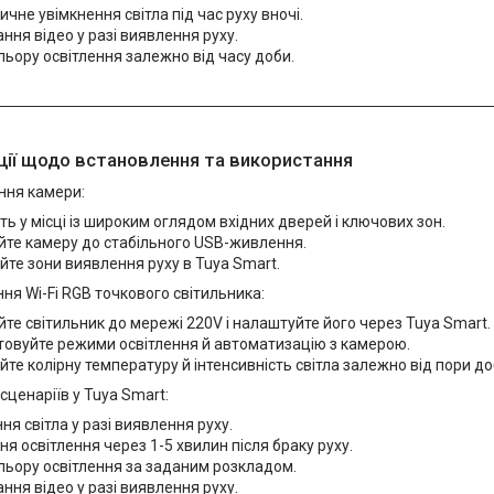
чне увімкнення світла під час руху вночі.
ння відео у разі виявлення руху.
льору освітлення залежно від часу доби.
ії щодо встановлення та використання
ння камери:
ть у місці із широким оглядом вхідних дверей і ключових зон.
йте камеру до стабільного USB-живлення.
те зони виявлення руху в Tuya Smart.
ня Wi-Fi RGB точкового світильника:
йте світильник до мережі 220V і налаштуйте його через Tuya Smart.
товуйте режими освітлення й автоматизацію з камерою.
те колірну температуру й інтенсивність світла залежно від пори до
сценаріїв у Tuya Smart:
ня світла у разі виявлення руху.
я освітлення через 1-5 хвилин після браку руху.
льору освітлення за заданим розкладом.
ння відео у разі виявлення руху.