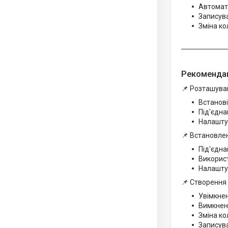
Автомати
Записува
Зміна ко
Рекомендац
📌 Розташува
Встанові
Під'єдна
Налаштуй
📌 Встановлен
Під'єдна
Викорис
Налаштуй
📌 Створення 
Увімкнен
Вимкненн
Зміна ко
Записува