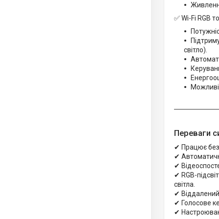
Живлення
✅ Wi-Fi RGB т
Потужніс
Підтриму
світло).
Автомат
Керуванн
Енергоощ
Можливіс
Переваги с
✔ Працює без 
✔ Автоматичн
✔ Відеоспосте
✔ RGB-підсвіт
світла.
✔ Віддалений 
✔ Голосове ке
✔ Настроюван