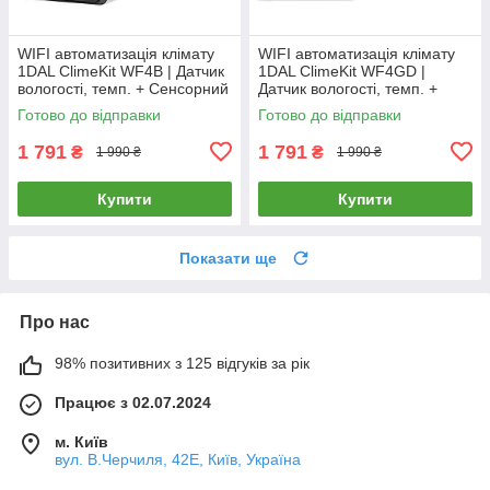
WIFI автоматизація клімату
WIFI автоматизація клімату
1DAL ClimeKit WF4B | Датчик
1DAL ClimeKit WF4GD |
вологості, темп. + Сенсорний
Датчик вологості, темп. +
вимикач (2кл.) Чорний
Сенсорний вимикач (2кл.)
Готово до відправки
Готово до відправки
Золото
1 791
1 791
₴
₴
1 990 ₴
1 990 ₴
Купити
Купити
Показати ще
Про нас
98% позитивних з 125 відгуків за рік
Працює з 02.07.2024
м. Київ
вул. В.Черчиля, 42Е, Київ, Україна