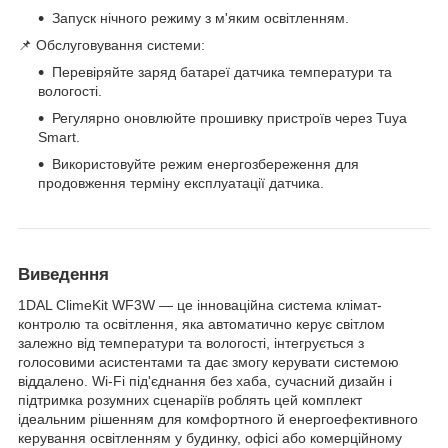
Запуск нічного режиму з м'яким освітленням.
📌 Обслуговування системи:
Перевіряйте заряд батареї датчика температури та
вологості.
Регулярно оновлюйте прошивку пристроїв через Tuya
Smart.
Використовуйте режим енергозбереження для
продовження терміну експлуатації датчика.
Виведення
1DAL ClimeKit WF3W — це інноваційна система клімат-
контролю та освітлення, яка автоматично керує світлом
залежно від температури та вологості, інтегрується з
голосовими асистентами та дає змогу керувати системою
віддалено. Wi-Fi під'єднання без хаба, сучасний дизайн і
підтримка розумних сценаріїв роблять цей комплект
ідеальним рішенням для комфортного й енергоефективного
керування освітленням у будинку, офісі або комерційному