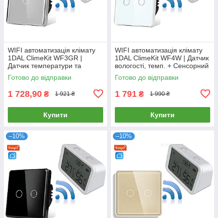
WIFI автоматизація клімату
WIFI автоматизація клімату
1DAL ClimeKit WF3GR |
1DAL ClimeKit WF4W | Датчик
Датчик температури та
вологості, темп. + Сенсорний
вологості + Сенсорний
вимикач (2кл.) Білий
Готово до відправки
Готово до відправки
вимикач Сірий
1 728,90
1 791
₴
₴
1 921 ₴
1 990 ₴
Купити
Купити
–10%
–10%