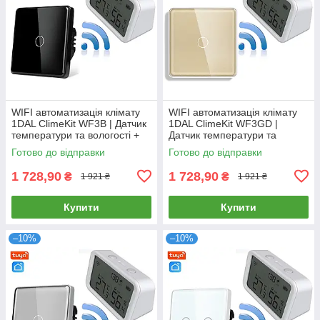
WIFI автоматизація клімату
WIFI автоматизація клімату
1DAL ClimeKit WF3B | Датчик
1DAL ClimeKit WF3GD |
температури та вологості +
Датчик температури та
Сенсорний вимикач Чорний
вологості + Сенсорний
Готово до відправки
Готово до відправки
вимикач Золото
1 728,90
1 728,90
₴
₴
1 921 ₴
1 921 ₴
Купити
Купити
–10%
–10%