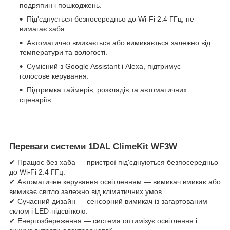
подряпин і пошкоджень.
Під'єднується безпосередньо до Wi-Fi 2.4 ГГц, не
вимагає хаба.
Автоматично вмикається або вимикається залежно від
температури та вологості.
Сумісний з Google Assistant і Alexa, підтримує
голосове керування.
Підтримка таймерів, розкладів та автоматичних
сценаріїв.
Переваги системи 1DAL ClimeKit WF3W
✔ Працює без хаба — пристрої під'єднуються безпосередньо
до Wi-Fi 2.4 ГГц.
✔ Автоматичне керування освітленням — вимикач вмикає або
вимикає світло залежно від кліматичних умов.
✔ Сучасний дизайн — сенсорний вимикач із загартованим
склом і LED-підсвіткою.
✔ Енергозбереження — система оптимізує освітлення і