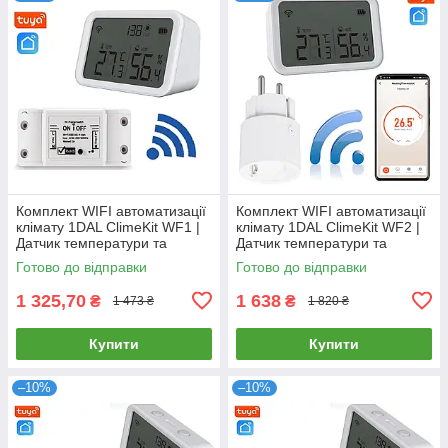
Комплект WIFI автоматизації
Комплект WIFI автоматизації
клімату 1DAL ClimeKit WF1 |
клімату 1DAL ClimeKit WF2 |
Датчик температури та
Датчик температури та
вологості + Wi-Fi реле "Tuya"
вологості + Wi-Fi розетка |
Готово до відправки
Готово до відправки
"Tuya"
1 325,70
1 638
₴
₴
1 473 ₴
1 820 ₴
Купити
Купити
–10%
–10%