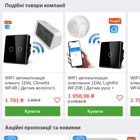
Подібні товари компанії
WIFI автоматизація
WIFI автоматизація
WIFI
клімату 1DAL ClimeKit
освітлення 1DAL LightKit
клім
WF4B | Датчик вологості,
WF20B | Датчик руху +
WF4G
темп. + Сенсорний
Сенсорний вимикач Білий
темп
1 958,96
₴
вимикач (2кл.) Чорний
| APP "Tuya"
вими
1 791
1 7
₴
1 990 ₴
2 176,62 ₴
Купити
Купити
Акційні пропозиції та новинки
–10%
–10%