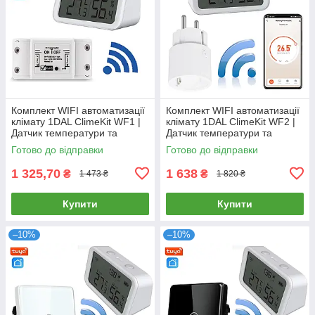
Комплект WIFI автоматизації
Комплект WIFI автоматизації
клімату 1DAL ClimeKit WF1 |
клімату 1DAL ClimeKit WF2 |
Датчик температури та
Датчик температури та
вологості + Wi-Fi реле "Tuya"
вологості + Wi-Fi розетка |
Готово до відправки
Готово до відправки
"Tuya"
1 325,70
1 638
₴
₴
1 473 ₴
1 820 ₴
Купити
Купити
–10%
–10%