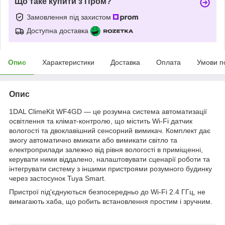
Що таке купити з Пром?
Замовлення під захистом
Доступна доставка
Опис
Характеристики
Доставка
Оплата
Умови п
Опис
1DAL ClimeKit WF4GD — це розумна система автоматизації
освітлення та клімат-контролю, що містить Wi-Fi датчик
вологості та двоклавішний сенсорний вимикач. Комплект дає
змогу автоматично вмикати або вимикати світло та
електроприлади залежно від рівня вологості в приміщенні,
керувати ними віддалено, налаштовувати сценарії роботи та
інтегрувати систему з іншими пристроями розумного будинку
через застосунок Tuya Smart.
Пристрої під'єднуються безпосередньо до Wi-Fi 2.4 ГГц, не
вимагають хаба, що робить встановлення простим і зручним.