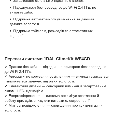
Загартоване скло з LED-підсвіткою кнопок.
Під'єднується безпосередньо до Wi-Fi 2.4 ГГц, не
вимагає хаба.
Підтримка автоматичного увімкнення за даними
датчика вологості.
Підтримка таймерів, розкладів та автоматичних
сценаріїв.
Переваги системи 1DAL ClimeKit WF4GD
✔ Працює без хаба — під'єднання пристроїв безпосередньо
до Wi-Fi 2.4 ГГц.
✔ Автоматичне керування освітленням — вимикач вмикається
і вимикається залежно від рівня вологості.
✔ Елегантний дизайн — сенсорний вимикач із загартованим
склом і LED-індикацією.
✔ Енергозбереження — система оптимізує освітлення й
роботу приладів, знижуючи витрати електроенергії.
✔ Миттєві повідомлення — сповіщення про критичні зміни
вологості.