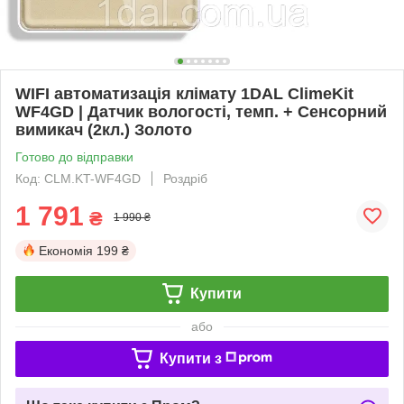
WIFI автоматизація клімату 1DAL ClimeKit
WF4GD | Датчик вологості, темп. + Сенсорний
вимикач (2кл.) Золото
Готово до відправки
Код: CLM.KT-WF4GD
Роздріб
1 791
₴
1 990 ₴
Економія
199 ₴
Купити
або
Купити з