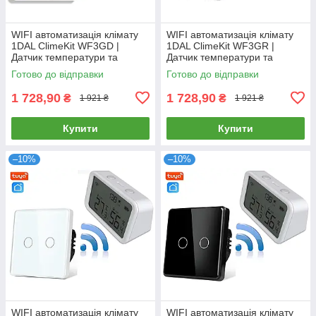
WIFI автоматизація клімату
WIFI автоматизація клімату
1DAL ClimeKit WF3GD |
1DAL ClimeKit WF3GR |
Датчик температури та
Датчик температури та
вологості + Сенсорний
вологості + Сенсорний
Готово до відправки
Готово до відправки
вимикач Золото
вимикач Сірий
1 728,90
1 728,90
₴
₴
1 921 ₴
1 921 ₴
Купити
Купити
–10%
–10%
WIFI автоматизація клімату
WIFI автоматизація клімату