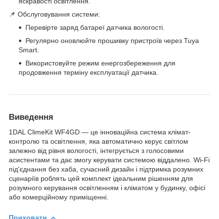
яскравості освітлення.
📌 Обслуговування системи:
Перевірте заряд батареї датчика вологості.
Регулярно оновлюйте прошивку пристроїв через Tuya
Smart.
Використовуйте режим енергозбереження для
продовження терміну експлуатації датчика.
Виведення
1DAL ClimeKit WF4GD — це інноваційна система клімат-
контролю та освітлення, яка автоматично керує світлом
залежно від рівня вологості, інтегрується з голосовими
асистентами та дає змогу керувати системою віддалено. Wi-Fi
під'єднання без хаба, сучасний дизайн і підтримка розумних
сценаріїв роблять цей комплект ідеальним рішенням для
розумного керування освітленням і кліматом у будинку, офісі
або комерційному приміщенні.
Приховати