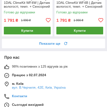
1DAL ClimeKit WF4W | Датчик
1DAL ClimeKit WF4B | Датчик
вологості, темп. + Сенсорний
вологості, темп. + Сенсорний
вимикач (2кл.) Білий
вимикач (2кл.) Чорний
Готово до відправки
Готово до відправки
1 791
1 791
₴
₴
1 990 ₴
1 990 ₴
Купити
Купити
Показати ще
Про нас
98% позитивних з 125 відгуків за рік
Працює з 02.07.2024
м. Київ
вул. В.Черчиля, 42Е, Київ, Україна
Контакти
Сьогодні вихідний