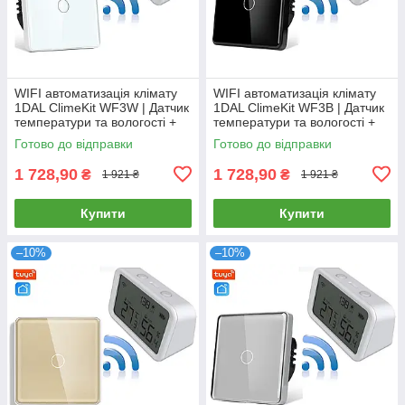
WIFI автоматизація клімату
WIFI автоматизація клімату
1DAL ClimeKit WF3W | Датчик
1DAL ClimeKit WF3B | Датчик
температури та вологості +
температури та вологості +
Сенсорний вимикач Білий
Сенсорний вимикач Чорний
Готово до відправки
Готово до відправки
1 728,90
1 728,90
₴
₴
1 921 ₴
1 921 ₴
Купити
Купити
–10%
–10%