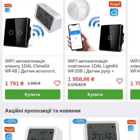
WIFI автоматизація
WIFI автоматизація
WIFI
клімату 1DAL ClimeKit
освітлення 1DAL LightKit
клім
WF4B | Датчик вологості,
WF20B | Датчик руху +
WF4G
темп. + Сенсорний
Сенсорний вимикач Білий
темп
1 958,96
₴
вимикач (2кл.) Чорний
| APP "Tuya"
вими
1 791
1 7
₴
1 990 ₴
2 176,62 ₴
Купити
Купити
Акційні пропозиції та новинки
–10%
–10%