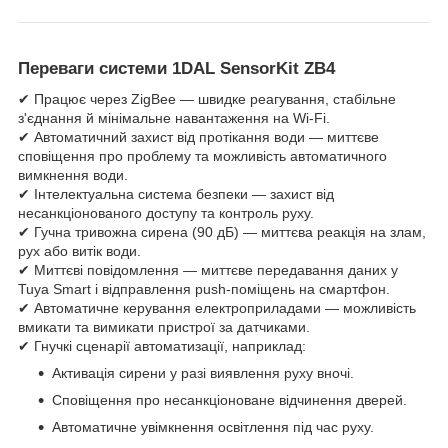
Переваги системи 1DAL SensorKit ZB4
✔ Працює через ZigBee — швидке реагування, стабільне
з'єднання й мінімальне навантаження на Wi-Fi.
✔ Автоматичний захист від протікання води — миттєве
сповіщення про проблему та можливість автоматичного
вимкнення води.
✔ Інтелектуальна система безпеки — захист від
несанкціонованого доступу та контроль руху.
✔ Гучна тривожна сирена (90 дБ) — миттєва реакція на злам,
рух або витік води.
✔ Миттєві повідомлення — миттєве передавання даних у
Tuya Smart і відправлення push-поміщень на смартфон.
✔ Автоматичне керування електроприладами — можливість
вмикати та вимикати пристрої за датчиками.
✔ Гнучкі сценарії автоматизації, наприклад:
Активація сирени у разі виявлення руху вночі.
Сповіщення про несанкціоноване відчинення дверей.
Автоматичне увімкнення освітлення під час руху.