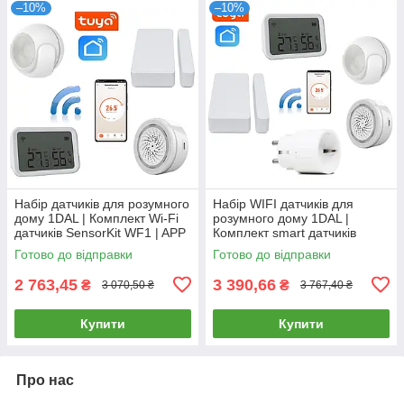
–10%
–10%
Набір датчиків для розумного
Набір WIFI датчиків для
дому 1DAL | Комплект Wi-Fi
розумного дому 1DAL |
датчиків SensorKit WF1 | APP
Комплект smart датчиків
"Tuya Smart"
SensorKit WF2 | APP "Tuya
Готово до відправки
Готово до відправки
Smart"
2 763,45
3 390,66
₴
₴
3 070,50 ₴
3 767,40 ₴
Купити
Купити
Про нас