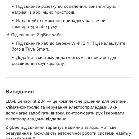
Під'єднайте розетку до освітлення, вентиляторів,
нагрівачів або інших пристроїв.
Налаштуйте вмикання приладів у разі зміни
температури або руху.
📌 Під'єднання ZigBee хаба:
Під'єднайте хаб до мережі Wi-Fi 2.4 ГГц і налаштуйте
його в Tuya Smart.
Додайте в систему додаткові сумісні пристрої для
розширення функціоналу.
Виведення
1DAL SensorKit ZB4 — це комплексне рішення для безпеки,
клімат-контролю та керування електроприладами, яке
допомагає запобігати витоку, контролювати рух і керувати
електроприладами віддалено.
ZigBee під'єднання гарантує надійний зв'язок, миттєве
реагування й можливість автономної роботи системи навіть у
разі збоїв Wi-Fi.