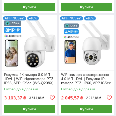
Купити
Купити
APP "ICSee"
–10%
APP "ICSee"
–10%
Розумна 4К камера 8.0 МП
WiFi камера спостереження
1DAL | WiFi відеокамера PTZ,
4.0 МП 1DAL | Розумна IP-
IP66, APP ICSee (WS-Q208X)
камера PTZ, IP66, APP ICSee
(WS-Q204B)
Готово до відправки
Готово до відправки
3 163,37
2 045,57
₴
₴
3 514,86 ₴
2 272,86 ₴
Купити
Купити