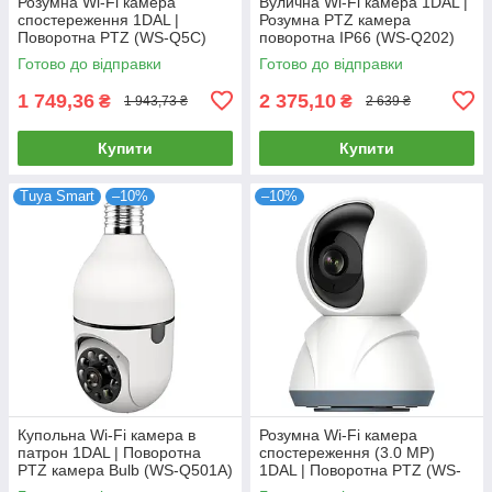
Розумна Wi-Fi камера
Вулична Wi-Fi камера 1DAL |
спостереження 1DAL |
Розумна PTZ камера
Поворотна PTZ (WS-Q5C)
поворотна IP66 (WS-Q202)
APP "Tuya"
APP "Tuya"
Готово до відправки
Готово до відправки
1 749,36
2 375,10
₴
₴
1 943,73 ₴
2 639 ₴
Купити
Купити
Tuya Smart
–10%
–10%
Купольна Wi-Fi камера в
Розумна Wi-Fi камера
патрон 1DAL | Поворотна
спостереження (3.0 MP)
PTZ камера Bulb (WS-Q501A)
1DAL | Поворотна PTZ (WS-
APP "Tuya"
Q503A) APP "Tuya"