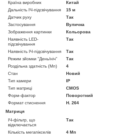
Країна виробник
Китай
Дальність ІЧ-підсвічування
15 м
Датчик руху
Так
Застосування
Вулична
Зображення картинки
Кольорова
Наявність LED-
Так
підсвічування
Наявність ІЧ-підсвічування
Так
Режим зйомки "День/ніч"
Так
Роздільна здатність (Мп)
4
Стан
Новий
Тип камери
IP
Тип матриці
CMOS
Форм-фактор
Поворотний
Формат стиснення
H. 264
Матриця
ІЧ-фільтр, що
Так
відключається
Кількість мегапікселів
4 Мп