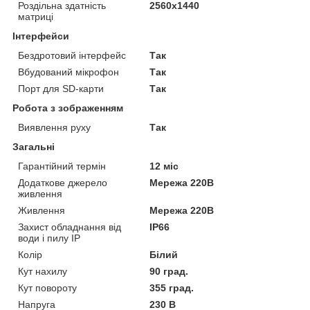
Роздільна здатність
2560х1440
матриці
Інтерфейси
Бездротовий інтерфейс
Так
Вбудований мікрофон
Так
Порт для SD-карти
Так
Робота з зображенням
Виявлення руху
Так
Загальні
Гарантійний термін
12 міс
Додаткове джерело
Мережа 220В
живлення
Живлення
Мережа 220В
Захист обладнання від
IP66
води і пилу IP
Колір
Білий
Кут нахилу
90 град.
Кут повороту
355 град.
Напруга
230 В