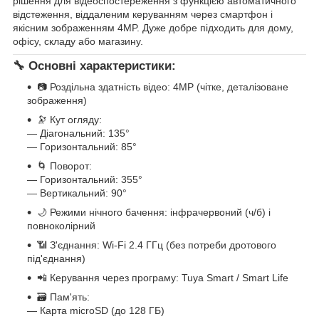
рішення для відеоспостереження з функцією автоматичного
відстеження, віддаленим керуванням через смартфон і
якісним зображенням 4MP. Дуже добре підходить для дому,
офісу, складу або магазину.
🔧 Основні характеристики:
📷 Роздільна здатність відео: 4MP (чітке, деталізоване
зображення)
🔭 Кут огляду:
— Діагональний: 135°
— Горизонтальний: 85°
🌀 Поворот:
— Горизонтальний: 355°
— Вертикальний: 90°
🌙 Режими нічного бачення: інфрачервоний (ч/б) і
повноколірний
📶 З'єднання: Wi-Fi 2.4 ГГц (без потреби дротового
під'єднання)
📲 Керування через програму: Tuya Smart / Smart Life
🗃 Пам'ять:
— Карта microSD (до 128 ГБ)