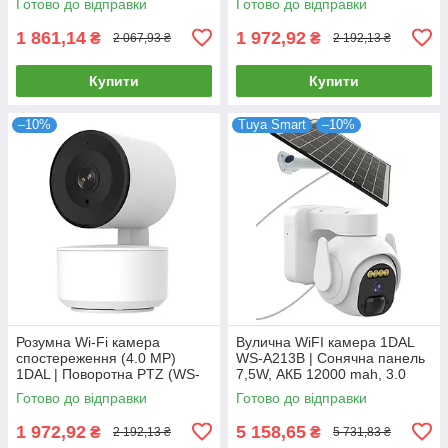
Готово до відправки
Готово до відправки
1 861,14
1 972,92
₴
₴
2 067,93 ₴
2 192,13 ₴
Купити
Купити
–10%
Tuya Smart
–10%
Розумна Wi-Fi камера
Вулична WiFI камера 1DAL
спостереження (4.0 MP)
WS-A213B | Сонячна панель
1DAL | Поворотна PTZ (WS-
7,5W, АКБ 12000 mah, 3.0
Q504B) APP "Tuya"
MP, IP66
Готово до відправки
Готово до відправки
1 972,92
5 158,65
₴
₴
2 192,13 ₴
5 731,83 ₴