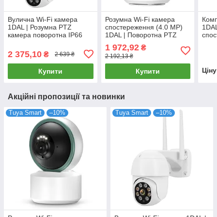
Вулична Wi-Fi камера
Розумна Wi-Fi камера
Комп
1DAL | Розумна PTZ
спостереження (4.0 MP)
1DAL
камера поворотна IP66
1DAL | Поворотна PTZ
спос
(WS-Q202) APP "Tuya"
(WS-Q504B) APP "Tuya"
розе
1 972,92
₴
2 375,10
₴
2 639 ₴
2 192,13 ₴
Цін
Купити
Купити
Акційні пропозиції та новинки
Tuya Smart
–10%
Tuya Smart
–10%