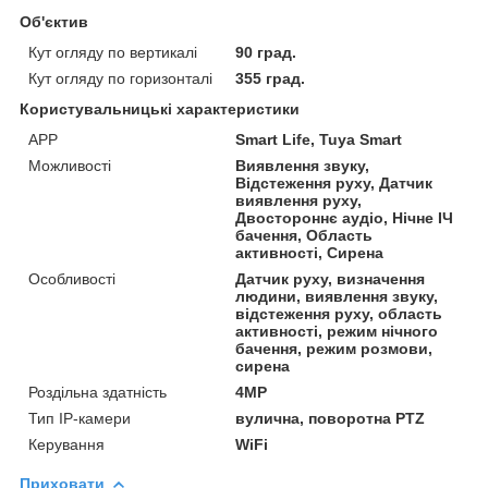
Об'єктив
Кут огляду по вертикалі
90 град.
Кут огляду по горизонталі
355 град.
Користувальницькі характеристики
АРР
Smart Life, Tuya Smart
Можливості
Виявлення звуку,
Відстеження руху, Датчик
виявлення руху,
Двостороннє аудіо, Нічне ІЧ
бачення, Область
активності, Сирена
Особливості
Датчик руху, визначення
людини, виявлення звуку,
відстеження руху, область
активності, режим нічного
бачення, режим розмови,
сирена
Роздільна здатність
4MP
Тип IP-камери
вулична, поворотна PTZ
Керування
WiFi
Приховати