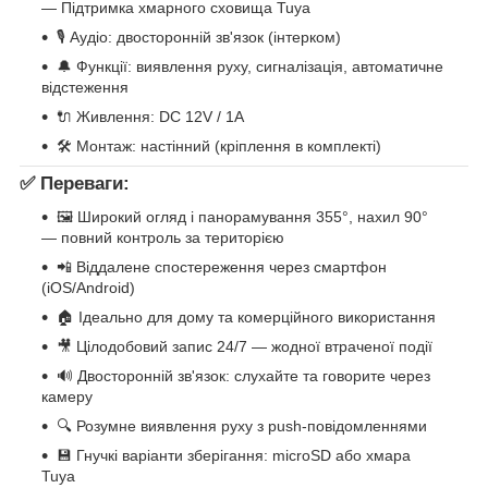
— Підтримка хмарного сховища Tuya
🎙 Аудіо: двосторонній зв'язок (інтерком)
🔔 Функції: виявлення руху, сигналізація, автоматичне
відстеження
🔌 Живлення: DC 12V / 1A
🛠 Монтаж: настінний (кріплення в комплекті)
✅ Переваги:
🖼 Широкий огляд і панорамування 355°, нахил 90°
— повний контроль за територією
📲 Віддалене спостереження через смартфон
(iOS/Android)
🏠 Ідеально для дому та комерційного використання
🎥 Цілодобовий запис 24/7 — жодної втраченої події
🔊 Двосторонній зв'язок: слухайте та говорите через
камеру
🔍 Розумне виявлення руху з push-повідомленнями
💾 Гнучкі варіанти зберігання: microSD або хмара
Tuya