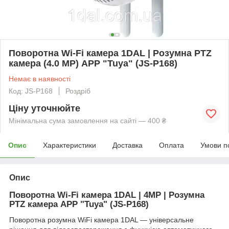
Поворотна Wi-Fi камера 1DAL | Розумна PTZ
камера (4.0 MP) APP "Tuya" (JS-P168)
Немає в наявності
Код: JS-P168
Роздріб
Ціну уточнюйте
Мінімальна сума замовлення на сайті — 400 ₴
Опис
Характеристики
Доставка
Оплата
Умови п
Опис
Поворотна Wi-Fi камера 1DAL | 4MP | Розумна
PTZ камера APP "Tuya" (JS-P168)
Поворотна розумна WiFi камера 1DAL — універсальне