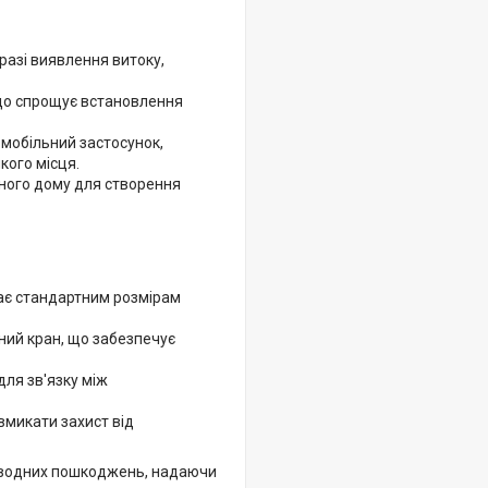
азі виявлення витоку,
 що спрощує встановлення
мобільний застосунок,
кого місця.
много дому для створення
дає стандартним розмірам
ний кран, що забезпечує
для зв'язку між
 вмикати захист від
д водних пошкоджень, надаючи