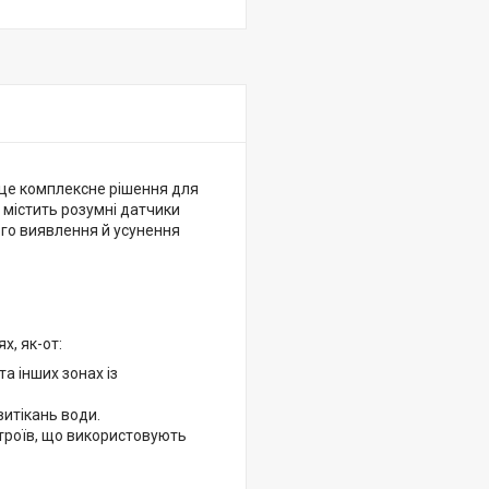
— це комплексне рішення для
 містить розумні датчики
ого виявлення й усунення
х, як-от:
та інших зонах із
витікань води.
строїв, що використовують