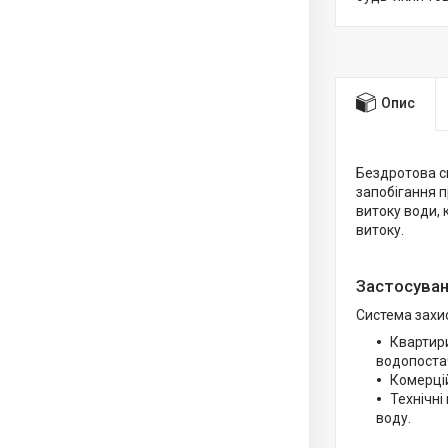
Опис
Бездротова си
запобігання 
витоку води, 
витоку.
Застосува
Система захис
Квартири
водопоста
Комерцій
Технічні
воду.