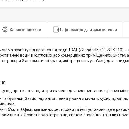
Характеристики
Інформація для замовлення
стема захисту від протікання води 1DAL (StandartKit 1", STKT10) 
протіканню води в житлових або комерційних приміщеннях. Система
контролери й автоматичні крани, які працюють у зв'язці для швидк
ння
ту від протікання води призначена для використання в різних місця
 та будинки: Захист від затоплення у ванній кімнаті, кухні, підвалах 
чанням.
ні об'єкти: Офіси, магазини, ресторани та інші установи, де є ризик 
 приміщення: Захист водонагрівачів, систем опалення та інших при