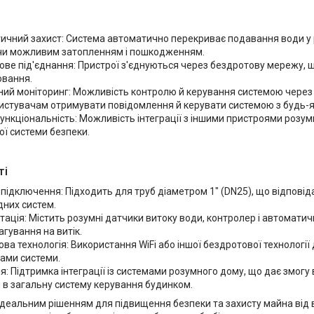
ичний захист: Система автоматично перекриває подавання води у р
чи можливим затопленням і пошкодженням.
ове під'єднання: Пристрої з'єднуються через бездротову мережу,
ювання.
ний моніторинг: Можливість контролю й керування системою через 
истувачам отримувати повідомлення й керувати системою з будь-я
ункціональність: Можливість інтеграції з іншими пристроями розу
ї системи безпеки.
ті
підключення: Підходить для труб діаметром 1" (DN25), що відпові
дних систем.
ація: Містить розумні датчики витоку води, контролер і автоматич
гування на витік.
ва технологія: Використання WiFi або іншої бездротової технології 
ами системи.
ія: Підтримка інтеграції із системами розумного дому, що дає змогу
 в загальну систему керування будинком.
 ідеальним рішенням для підвищення безпеки та захисту майна ві