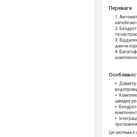
Переваги
Автомат
запобігаю
Бездрот
та настро
Віддале
даючи кор
Багатоф
комплексно
Особливос
Діаметр 
водопрові
Комплект
швидке реа
Бездрото
компонент
Інтеграц
протікання
Ця система є