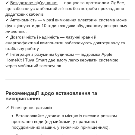
✔
Бездротове під'єднання
— працює за протоколом ZigBee,
що забезпечує стабільний зв'язок без потреби прокладання
додаткових кабелів.
✔
Автономність
— у разі вимкнення електрики система може
функціонувати до 10 годин завдяки вбудованому резервному
живленню.
✔
Довговічність і надійність
— латунні крани й
енергоефективні компоненти забезпечують довготривалу та
стабільну роботу.
✔
Інтеграція з розумним будинком
— підтримка Apple
HomeKit і Tuya Smart дає змогу легко керувати системою
через мобільний застосунок.
Рекомендації щодо встановлення та
використання
📌 Розміщення датчиків:
Встановлюйте датчики в місцях із високим ризиком
протікання води (під мийками, у пральних і
посудомийних машин, у технічних приміщеннях).