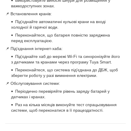
Використовуйте виносні шнури для розміщення у
важкодоступних зонах.
📌 Встановлення кранів:
Під'єднайте автоматичні кульові крани на вході
холодної й гарячої води.
Переконайтеся, що батарея повністю заряджена
перед експлуатацією.
📌 Під'єднання інтернет-хаба:
Під'єднайте хаб до мережі Wi-Fi та синхронізуйте його
з датчиками та кранами через програму Tuya Smart.
Переконайтеся, що система під'єднана до ДБЖ, щоб
зберегти роботу у разі вимкнення електрики.
📌 Обслуговування системи:
Періодично перевіряйте рівень заряду батарей у
датчиках і кранах.
Раз на кілька місяців виконуйте тест спрацьовування
системи, щоб переконатися в її працездатності.