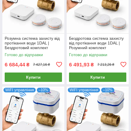
Розумна система захисту від
Бездротова система захисту
протікання води 1DAL |
від протікання води 1DAL |
Бездротовий комплект
Розумний комплект
антипотопу StandartKit 3/4"
антипотопу StandartKit 1/2"
Готово до відправки
Готово до відправки
(STKT34)
(STKT12)
6 684,44
6 491,93
₴
₴
7 427,16 ₴
7 213,26 ₴
Купити
Купити
WiFI управління
–10%
WiFI управління
–10%