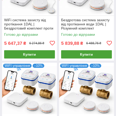
WiFi система захисту від
Бездротова система захисту
протікання 1DAL |
від протікання води 1DAL |
Бездротовий комплект проти
Розумний комплект
залива води MiniKit 1/2"
антипотопу MiniKit 3/4"
Готово до відправки
Готово до відправки
(MNKT12)
(MNKT34)
5 647,37
5 839,88
₴
₴
6 274,86 ₴
6 488,76 ₴
Купити
Купити
WiFI управління
–10%
WiFI управління
–10%