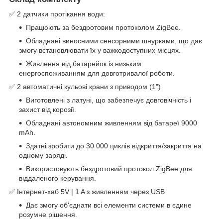
✅ 2 датчики протікання води:
Працюють за бездротовим протоколом ZigBee.
Обладнані виносними сенсорними шнурками, що дає
змогу встановлювати їх у важкодоступних місцях.
Живлення від батарейок із низьким
енергоспоживанням для довготривалої роботи.
✅ 2 автоматичні кульові крани з приводом (1")
Виготовлені з латуні, що забезпечує довговічність і
захист від корозії.
Обладнані автономним живленням від батареї 9000
mAh.
Здатні зробити до 30 000 циклів відкриття/закриття на
одному заряді.
Використовують бездротовий протокол ZigBee для
віддаленого керування.
✅ Інтернет-хаб 5V | 1 A з живленням через USB
Дає змогу об'єднати всі елементи системи в єдине
розумне рішення.