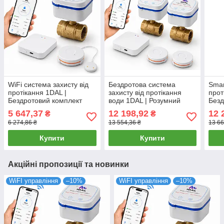
WiFi система захисту від
Бездротова система
Smar
протікання 1DAL |
захисту від протікання
прот
Бездротовий комплект
води 1DAL | Розумний
Безд
проти залива води MiniKit
комплект антипотопу
ZigB
5 647,37
12 198,92
12 
₴
₴
1/2" (MNKT12)
MaxKit 1" (MXKT10)
пото
6 274,86 ₴
13 554,36 ₴
13 66
"Tuy
Купити
Купити
Акційні пропозиції та новинки
WiFI управління
–10%
WiFI управління
–10%