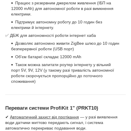
Працює з резервним джерелом живлення (ІБП на
12000 mAh) для автономної роботи в разі вимкнення
електрики.
Підтримує автономну роботу до 10 годин без
електрики й інтернету.
✅ ДБЖ для автономності роботи інтернет хаба
Дозволяє автономно живити ZigBee шлюз до 10 годин
безперервної роботи (USB порт)
Об'єм батареї складає 12000 mAh
Також можна запитати роутер інтернету у вільний
порт 5V, 9V, 12V (у такому разі тривалість автономної
роботи скорочується пропорційно до поточного
споживання)
Переваги системи ProfiKit 1" (PRKT10)
✔
Автоматичний захист від протікання
— у разі виявлення
води датчики миттєво передають сигнал, і система
автоматично перекриває подавання води.