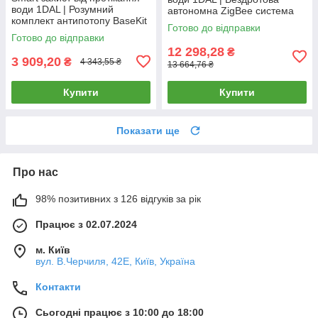
води 1DAL | Розумний
автономна ZigBee система
комплект антипотопу BaseKit
проти потопу ProfiKit 1/2" |
Готово до відправки
(BSKT.ZB)
APP "Tuya"
Готово до відправки
12 298,28
₴
3 909,20
₴
4 343,55 ₴
13 664,76 ₴
Купити
Купити
Показати ще
Про нас
98% позитивних з 126 відгуків за рік
Працює з 02.07.2024
м. Київ
вул. В.Черчиля, 42Е, Київ, Україна
Контакти
Сьогодні працює з 10:00 до 18:00