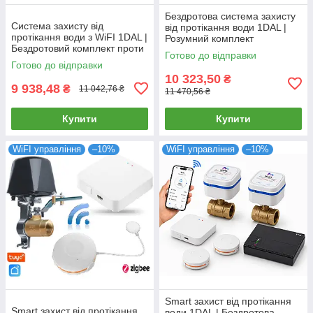
Бездротова система захисту
Система захисту від
від протікання води 1DAL |
протікання води з WiFI 1DAL |
Розумний комплект
Бездротовий комплект проти
антипотопу MaxKit 3/4"
Готово до відправки
потопу MaxKit 1/2" (MXKT12)
(MXKT34)
Готово до відправки
10 323,50
₴
9 938,48
₴
11 042,76 ₴
11 470,56 ₴
Купити
Купити
WiFI управління
–10%
WiFI управління
–10%
Smart захист від протікання
Smart захист від протікання
води 1DAL | Бездротова