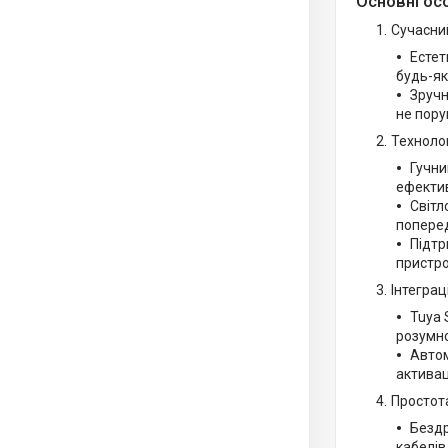
Основні ос
Сучасний
Естет
будь-як
Зручн
не пор
Технолог
Гучни
ефектив
Світл
поперед
Підтр
пристро
Інтеграц
Tuya 
розумно
Автом
активац
Простот
Бездр
кабелів