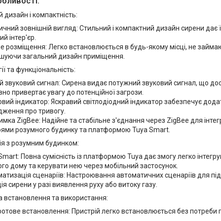
обливості:
 дизайн і компактність:
ичний зовнішній вигляд: Стильний і компактний дизайн сирени дає ї
ий інтер'єр.
е розміщення: Легко встановлюється в будь-якому місці, не займа
ушуючи загальний дизайн приміщення.
ії та функціональність:
й звуковий сигнал: Сирена видає потужний звуковий сигнал, що дос
но привертає увагу до потенційної загрози.
овий індикатор: Яскравий світлодіодний індикатор забезпечує дода
ження про тривогу.
имка ZigBee: Надійне та стабільне з'єднання через ZigBee для інтег
ями розумного будинку та платформою Tuya Smart.
ія з розумним будинком:
Smart: Повна сумісність із платформою Tuya дає змогу легко інтегр
го дому та керувати нею через мобільний застосунок.
атизація сценаріїв: Настроювання автоматичних сценаріїв для пі
ія сирени у разі виявлення руху або витоку газу.
а встановлення та використання:
отове встановлення: Пристрій легко встановлюється без потреби
.