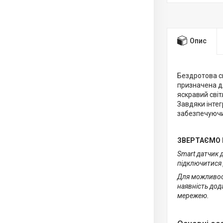
Опис
Бездротова с
призначена дл
яскравий світ
Завдяки інтег
забезпечуючи 
ЗВЕРТАЄМО 
Smart датчик 
підключитися 
Для можливост
наявність дод
мережею.