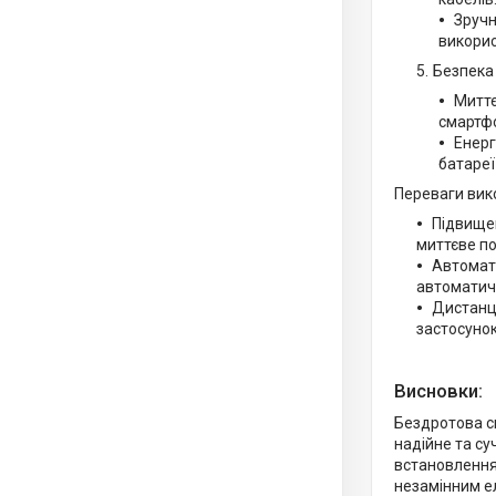
Зручн
викорис
Безпека 
Миттє
смартфо
Енерг
батареї
Переваги вик
Підвищен
миттєве по
Автомати
автоматичн
Дистанці
застосунок
Висновки:
Бездротова с
надійне та су
встановлення
незамінним ел