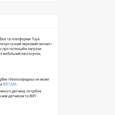
gBee та платформи Tuya
ечує гучний звуковий сигнал і
 про потенційні загрози.
ез мобільний застосунок,
gBee і безпосередньо не може
ба
WG128A
.
умного датчика, потрібна
 між датчиком та WiFI