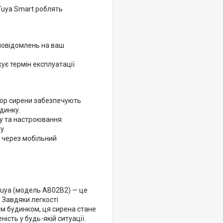
Tuya Smart роблять
повідомлень на ваш
є термін експлуатації
тор сирени забезпечують
динку.
му та настроювання
у.
 через мобільний
Tuya (модель AB02B2) — це
 Завдяки легкості
им будинком, ця сирена стане
сть у будь-якій ситуації.