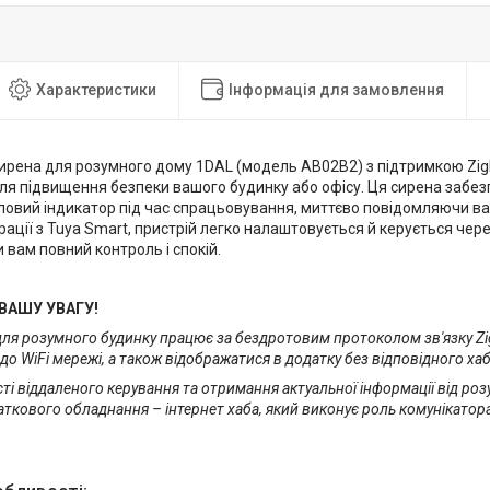
Характеристики
Інформація для замовлення
ирена для розумного дому 1DAL (модель AB02B2) з підтримкою Zi
я підвищення безпеки вашого будинку або офісу. Ця сирена забезп
ловий індикатор під час спрацьовування, миттєво повідомляючи вас
рації з Tuya Smart, пристрій легко налаштовується й керується чер
вам повний контроль і спокій.
ВАШУ УВАГУ!
для розумного будинку працює за бездротовим протоколом зв'язку Zi
до WiFi мережі, а також відображатися в додатку без відповідного ха
і віддаленого керування та отримання актуальної інформації від роз
аткового обладнання – інтернет хаба, який виконує роль комунікатора