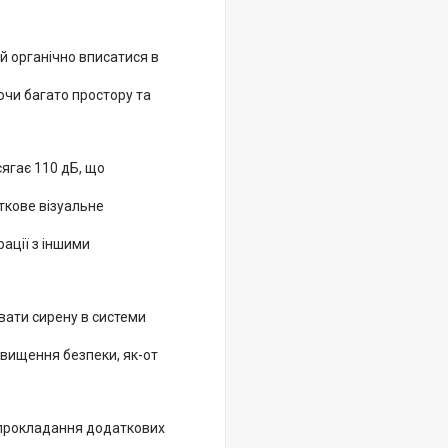
й органічно вписатися в
ючи багато простору та
ягає 110 дБ, що
ткове візуальне
рації з іншими
увати сирену в системи
двищення безпеки, як-от
 прокладання додаткових