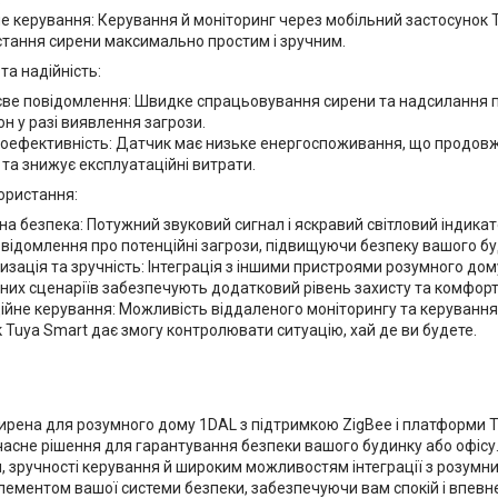
е керування: Керування й моніторинг через мобільний застосунок 
тання сирени максимально простим і зручним.
та надійність:
ве повідомлення: Швидке спрацьовування сирени та надсилання 
н у разі виявлення загрози.
оефективність: Датчик має низьке енергоспоживання, що продовжу
 та знижує експлуатаційні витрати.
ористання:
а безпека: Потужний звуковий сигнал і яскравий світловий індика
відомлення про потенційні загрози, підвищуючи безпеку вашого бу
зація та зручність: Інтеграція з іншими пристроями розумного до
их сценаріїв забезпечують додатковий рівень захисту та комфорт
йне керування: Можливість віддаленого моніторингу та керування
 Tuya Smart дає змогу контролювати ситуацію, хай де ви будете.
ирена для розумного дому 1DAL з підтримкою ZigBee і платформи 
часне рішення для гарантування безпеки вашого будинку або офісу.
, зручності керування й широким можливостям інтеграції з розумн
ементом вашої системи безпеки, забезпечуючи вам спокій і впевнені