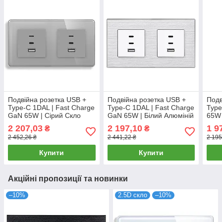
Подвійна розетка USB +
Подвійна розетка USB +
Подв
Type-C 1DAL | Fast Charge
Type-C 1DAL | Fast Charge
Type
GaN 65W | Сірий Скло
GaN 65W | Білий Алюміній
65W 
(G157D-FC65WX2.GR)
(A157-FC65WX2.WT)
FC6
2 207,03
2 197,10
1 9
₴
₴
2 452,26 ₴
2 441,22 ₴
2 195
Купити
Купити
Акційні пропозиції та новинки
–10%
2.5D скло
–10%