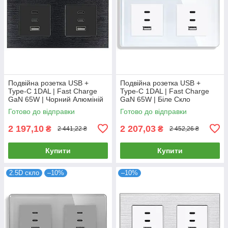
Подвійна розетка USB +
Подвійна розетка USB +
Type-C 1DAL | Fast Charge
Type-C 1DAL | Fast Charge
GaN 65W | Чорний Алюміній
GaN 65W | Біле Скло
(A157-FC65WX2.BL)
(G157D-FC65WX2.WT)
Готово до відправки
Готово до відправки
2 197,10
2 207,03
₴
₴
2 441,22 ₴
2 452,26 ₴
Купити
Купити
2.5D скло
–10%
–10%