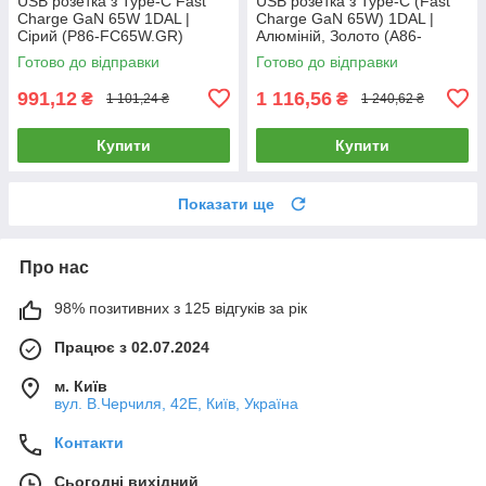
USB розетка з Type-C Fast
USB розетка з Type-C (Fast
Charge GaN 65W 1DAL |
Charge GaN 65W) 1DAL |
Сірий (P86-FC65W.GR)
Алюміній, Золото (A86-
FC65W.GD)
Готово до відправки
Готово до відправки
991,12
1 116,56
₴
₴
1 101,24 ₴
1 240,62 ₴
Купити
Купити
Показати ще
Про нас
98% позитивних з 125 відгуків за рік
Працює з 02.07.2024
м. Київ
вул. В.Черчиля, 42Е, Київ, Україна
Контакти
Сьогодні вихідний