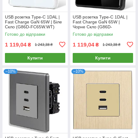
USB розетка Type-C 1DAL |
USB розетка Type-C 1DAL |
Fast Charge GaN 65W | Біле
Fast Charge GaN 65W |
Скло (G86D-FC65W.WT)
Чорне Скло (G86D-
FC65W.WT)
Готово до відправки
Готово до відправки
1 119,04
1 119,04
₴
₴
1 243,38 ₴
1 243,38 ₴
Купити
Купити
–10%
–10%