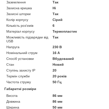
Заземлення
Так
Захисна кришка
Ні
Захисні шторки
Так
Колір корпусу
Сірий
Кількість роз'ємів
6
Матеріал корпусу
Термопластик
Можливість підзарядки від
Так
USB
Напруга
230 В
Номінальний струм
16 А
Спосіб установки
Вбудований
Стан
Новий
Ступінь захисту IP
20
Термін служби
20 років
Частота струму
50 Гц
Габаритні розміри
Висота
86 мм
Довжина
86 мм
Ширина
50 мм