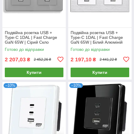
Подвійна розетка USB +
Подвійна розетка USB +
Type-C 1DAL | Fast Charge
Type-C 1DAL | Fast Charge
GaN 65W | Сірий Скло
GaN 65W | Білий Алюміній
(G157D-FC65WX2.GR)
(A157-FC65WX2.WT)
Готово до відправки
Готово до відправки
2 207,03
2 197,10
₴
₴
2 452,26 ₴
2 441,22 ₴
Купити
Купити
–10%
–10%