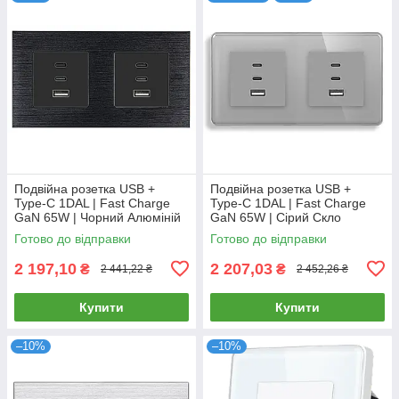
Подвійна розетка USB +
Подвійна розетка USB +
Type-C 1DAL | Fast Charge
Type-C 1DAL | Fast Charge
GaN 65W | Чорний Алюміній
GaN 65W | Сірий Скло
(A157-FC65WX2.BL)
(G157D-FC65WX2.GR)
Готово до відправки
Готово до відправки
2 197,10
2 207,03
₴
₴
2 441,22 ₴
2 452,26 ₴
Купити
Купити
–10%
–10%