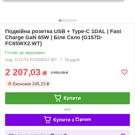
Подвійна розетка USB + Type-C 1DAL | Fast
Charge GaN 65W | Біле Скло (G157D-
FC65WX2.WT)
Готово до відправки
Код: G157D-FC65WX2.WT
Роздріб
2 207,03
₴
2 452,26 ₴
Економія
245.23 ₴
Купити
або
Купити з