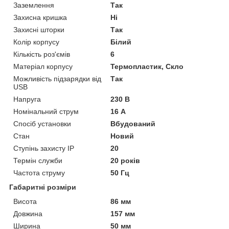
Заземлення
Так
Захисна кришка
Ні
Захисні шторки
Так
Колір корпусу
Білий
Кількість роз'ємів
6
Матеріал корпусу
Термопластик, Скло
Можливість підзарядки від
Так
USB
Напруга
230 В
Номінальний струм
16 А
Спосіб установки
Вбудований
Стан
Новий
Ступінь захисту IP
20
Термін служби
20 років
Частота струму
50 Гц
Габаритні розміри
Висота
86 мм
Довжина
157 мм
Ширина
50 мм