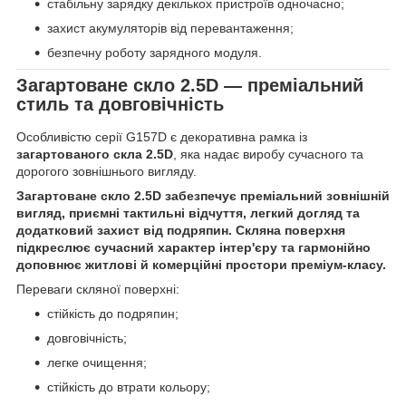
стабільну зарядку декількох пристроїв одночасно;
захист акумуляторів від перевантаження;
безпечну роботу зарядного модуля.
Загартоване скло 2.5D — преміальний
стиль та довговічність
Особливістю серії G157D є декоративна рамка із
загартованого скла 2.5D
, яка надає виробу сучасного та
дорогого зовнішнього вигляду.
Загартоване скло 2.5D забезпечує преміальний зовнішній
вигляд, приємні тактильні відчуття, легкий догляд та
додатковий захист від подряпин. Скляна поверхня
підкреслює сучасний характер інтер'єру та гармонійно
доповнює житлові й комерційні простори преміум-класу.
Переваги скляної поверхні:
стійкість до подряпин;
довговічність;
легке очищення;
стійкість до втрати кольору;