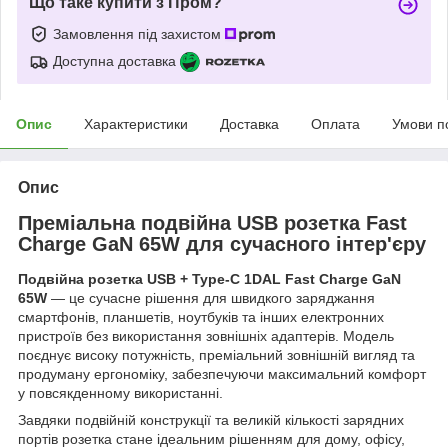
Що таке купити з Пром?
Замовлення під захистом
Доступна доставка
Опис
Характеристики
Доставка
Оплата
Умови п
Опис
Преміальна подвійна USB розетка Fast
Charge GaN 65W для сучасного інтер'єру
Подвійна розетка USB + Type-C 1DAL Fast Charge GaN
65W
— це сучасне рішення для швидкого заряджання
смартфонів, планшетів, ноутбуків та інших електронних
пристроїв без використання зовнішніх адаптерів. Модель
поєднує високу потужність, преміальний зовнішній вигляд та
продуману ергономіку, забезпечуючи максимальний комфорт
у повсякденному використанні.
Завдяки подвійній конструкції та великій кількості зарядних
портів розетка стане ідеальним рішенням для дому, офісу,