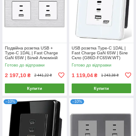
Подвійна розетка USB +
USB розетка Type-C 1DAL |
Type-C 1DAL | Fast Charge
Fast Charge GaN 65W | Біле
GaN 65W | Білий Алюміній
Скло (G86D-FC65W.WT)
(A157-FC65WX2.WT)
Готово до відправки
Готово до відправки
2 197,10
1 119,04
₴
₴
2 441,22 ₴
1 243,38 ₴
Купити
Купити
–10%
–10%