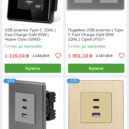
USB розетка Type-C 1DAL |
Подвійна USB розетка з Type-
Fast Charge GaN 65W |
C Fast Charge GaN 65W
Чорне Скло (G86D-
1DAL | Сірий (P157-
FC65W.WT)
FC65WX2.GR)
Готово до відправки
Готово до відправки
1 119,04
1 951,18
₴
₴
1 243,38 ₴
2 167,98 ₴
Купити
Купити
–10%
–10%