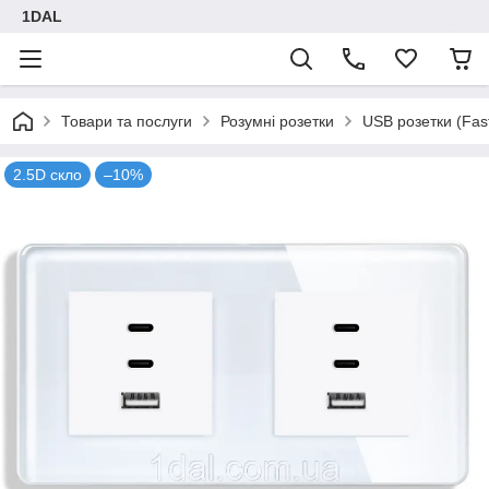
1DAL
Товари та послуги
Розумні розетки
USB розетки (Fas
2.5D скло
–10%