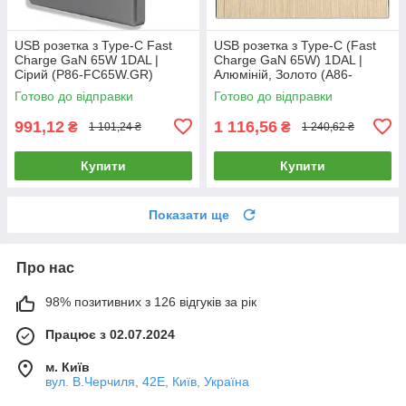
USB розетка з Type-C Fast
USB розетка з Type-C (Fast
Charge GaN 65W 1DAL |
Charge GaN 65W) 1DAL |
Сірий (P86-FC65W.GR)
Алюміній, Золото (A86-
FC65W.GD)
Готово до відправки
Готово до відправки
991,12
1 116,56
₴
₴
1 101,24 ₴
1 240,62 ₴
Купити
Купити
Показати ще
Про нас
98% позитивних з 126 відгуків за рік
Працює з 02.07.2024
м. Київ
вул. В.Черчиля, 42Е, Київ, Україна