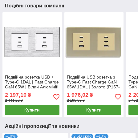
Подібні товари компанії
Подвійна розетка USB +
Подвійна USB розетка з
Подв
Type-C 1DAL | Fast Charge
Type-C Fast Charge GaN
Type
GaN 65W | Білий Алюміній
65W 1DAL | Золото (P157-
GaN 
(A157-FC65WX2.WT)
FC65WX2.GD)
(G1
2 197,10
1 976,02
2 2
₴
₴
2 441,22 ₴
2 195,58 ₴
2 452
Купити
Купити
Акційні пропозиції та новинки
–10%
2.5D скло
–10%