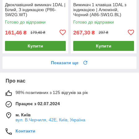
Двоклавішний вимикач 1DAL |
Вимикач 1 клавіша 1DAL з
Білий, З індикацією (P86-
індикацією | Алюміній,
SW2G.WT)
Чорний (А86-SW1G.BL)
Готово до відправки
Готово до відправки
161,46
267,30
₴
₴
179,40 ₴
297 ₴
Купити
Купити
Показати ще
Про нас
98% позитивних з 125 відгуків за рік
Працює з 02.07.2024
м. Київ
вул. В.Черчиля, 42Е, Київ, Україна
Контакти