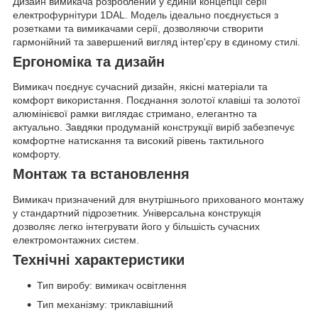
Дизайн вимикача розроблений у єдиній концепції серії
електрофурнітури 1DAL. Модель ідеально поєднується з
розетками та вимикачами серії, дозволяючи створити
гармонійний та завершений вигляд інтер'єру в єдиному стилі.
Ергономіка та дизайн
Вимикач поєднує сучасний дизайн, якісні матеріали та
комфорт використання. Поєднання золотої клавіші та золотої
алюмінієвої рамки виглядає стримано, елегантно та
актуально. Завдяки продуманій конструкції виріб забезпечує
комфортне натискання та високий рівень тактильного
комфорту.
Монтаж та встановлення
Вимикач призначений для внутрішнього прихованого монтажу
у стандартний підрозетник. Універсальна конструкція
дозволяє легко інтегрувати його у більшість сучасних
електромонтажних систем.
Технічні характеристики
Тип виробу: вимикач освітлення
Тип механізму: триклавішний