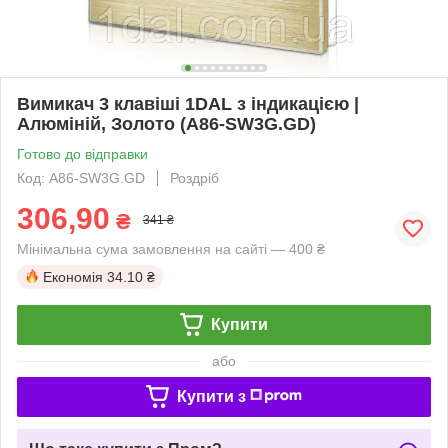
Вимикач 3 клавіші 1DAL з індикацією |
Алюміній, Золото (А86-SW3G.GD)
Готово до відправки
Код: A86-SW3G.GD
Роздріб
306,90
₴
341 ₴
Мінімальна сума замовлення на сайті — 400 ₴
Економія
34.10 ₴
Купити
або
Купити з