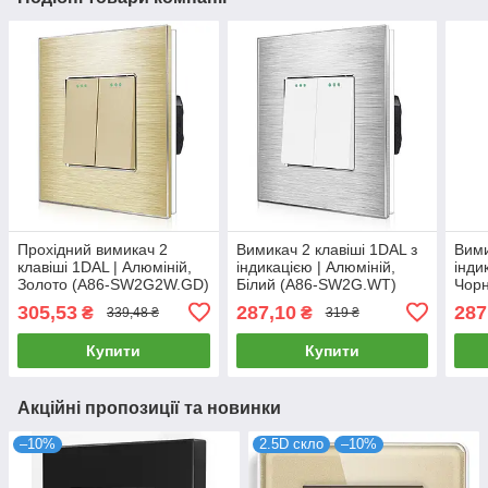
Прохідний вимикач 2
Вимикач 2 клавіші 1DAL з
Вими
клавіші 1DAL | Алюміній,
індикацією | Алюміній,
інди
Золото (A86-SW2G2W.GD)
Білий (А86-SW2G.WT)
Чор
305,53
287,10
287
₴
₴
339,48 ₴
319 ₴
Купити
Купити
Акційні пропозиції та новинки
–10%
2.5D скло
–10%