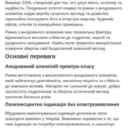
Вимикач 1DAL створений для тих, хто цінує якість, естетику та
надійність. Поєднання золотої клавіші та рамки з анодованого
алюмінію надає виробу сучасного вигляду та дозволяє
гармонійно інтегрувати його в інтер'єри квартир, будинків,
офісів, готелів та комерційних приміщень.
Рамка з анодованого алюмінію має преміальну фактуру,
відзначається високою стійкістю до подряпин, корозії та
щоденного зношування. Навіть після тривалого використання
поверхня зберігає свій бездоганний зовнішній вигляд.
Основні переваги
Анодований алюміній преміум-класу
Рамка виготовлена з високоякісного анодованого алюмінію,
який забезпечує довговічність, механічну міцність та стійкість
до зовнішніх впливів. Матеріал не схильний до корозії, добре
протистоїть подряпинам та зберігає естетичний вигляд
протягом багатьох років.
Люмінесцентна індикація без електроживлення
Вбудована накопичувальна індикація допомагає легко
знаходити вимикач у темряві. Важливою перевагою є те, що
така індикація не потребує електроживлення, а накопичує