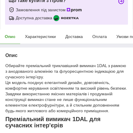
Що таке купити з Пром?
Замовлення під захистом
Доступна доставка
Опис
Характеристики
Доставка
Оплата
Умови п
Опис
Обирайте преміальний триклавішний вимикач 1DAL з рамкою
з анодованого алюмінію та флуоресцентною індикацією для
сучасного інтер’єру.
Ця модель поєднує елегантний дизайн, довговічність,
комфортне керування освітленням та високий рівень безпеки.
Завдяки використанню якісних матеріалів і продуманій
конструкції вимикач стане не лише функціональним
елементом електрофурнітури, а й стильним доповненням
будь-якого житлового або комерційного приміщення.
Преміальний вимикач 1DAL для
сучасних інтер'єрів