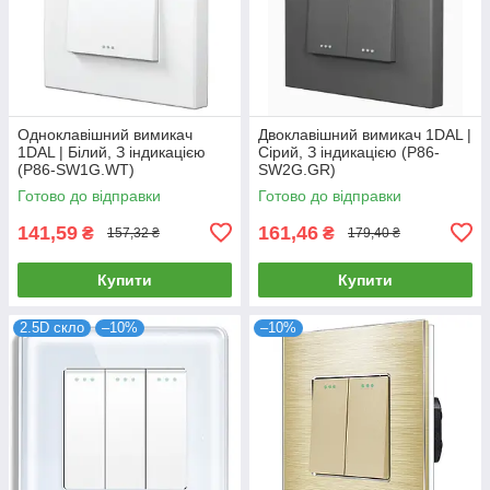
Одноклавішний вимикач
Двоклавішний вимикач 1DAL |
1DAL | Білий, З індикацією
Сірий, З індикацією (P86-
(P86-SW1G.WT)
SW2G.GR)
Готово до відправки
Готово до відправки
141,59
161,46
₴
₴
157,32 ₴
179,40 ₴
Купити
Купити
2.5D скло
–10%
–10%