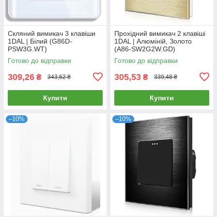
Скляний вимикач 3 клавіши
Прохідний вимикач 2 клавіші
1DAL | Білий (G86D-
1DAL | Алюміній, Золото
PSW3G.WT)
(A86-SW2G2W.GD)
Готово до відправки
Готово до відправки
309,26
305,53
₴
₴
343,62 ₴
339,48 ₴
Купити
Купити
–10%
–10%