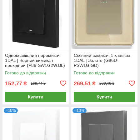
Одноклавішний перемикач
Скляний вимикач 1 клавіша
1DAL | Чорний вимикач
1DAL | Золото (G86D-
прохідний (P86-SW1G2W.BL)
PSW1G.GD)
Готово до відправки
Готово до відправки
152,77
269,51
₴
₴
169,74 ₴
299,46 ₴
Купити
Купити
–10%
–10%