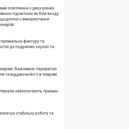
ми освітлення з двох різних
вною підсвіткою як біля входу
рт щоденного використання
енаріїв.
 преміальну фактуру та
істю до подряпин, корозії та
темряві. Важливою перевагою
ня та віддаючи його в темряві.
матеріали забезпечують приємні
езпечує стабільну роботу та