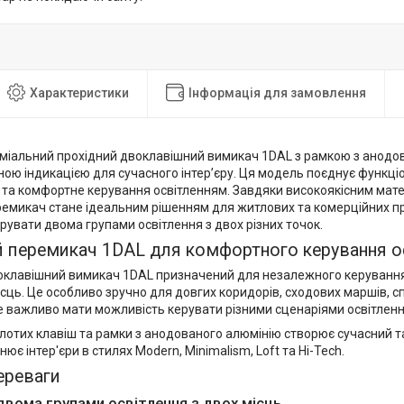
Характеристики
Інформація для замовлення
міальний прохідний двоклавішний вимикач 1DAL з рамкою з анодов
ою індикацією для сучасного інтер’єру. Ця модель поєднує функціо
 та комфортне керування освітленням. Завдяки високоякісним мате
ремикач стане ідеальним рішенням для житлових та комерційних п
увати двома групами освітлення з двох різних точок.
й перемикач 1DAL для комфортного керування о
оклавішний вимикач 1DAL призначений для незалежного керування
ісць. Це особливо зручно для довгих коридорів, сходових маршів, сп
 важливо мати можливість керувати різними сценаріями освітлення
лотих клавіш та рамки з анодованого алюмінію створює сучасний т
ює інтер'єри в стилях Modern, Minimalism, Loft та Hi-Tech.
ереваги
двома групами освітлення з двох місць