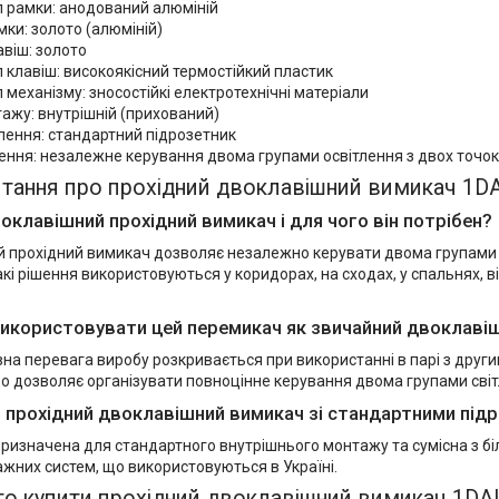
л рамки: анодований алюміній
мки: золото (алюміній)
авіш: золото
 клавіш: високоякісний термостійкий пластик
 механізму: зносостійкі електротехнічні матеріали
ажу: внутрішній (прихований)
лення: стандартний підрозетник
ння: незалежне керування двома групами освітлення з двох точок
итання про прохідний двоклавішний вимикач 1D
оклавішний прохідний вимикач і для чого він потрібен?
 прохідний вимикач дозволяє незалежно керувати двома групами ос
кі рішення використовуються у коридорах, на сходах, у спальнях, в
икористовувати цей перемикач як звичайний двоклаві
вна перевага виробу розкривається при використанні в парі з дру
 дозволяє організувати повноцінне керування двома групами світл
й прохідний двоклавішний вимикач зі стандартними під
ризначена для стандартного внутрішнього монтажу та сумісна з біл
жних систем, що використовуються в Україні.
то купити прохідний двоклавішний вимикач 1DA