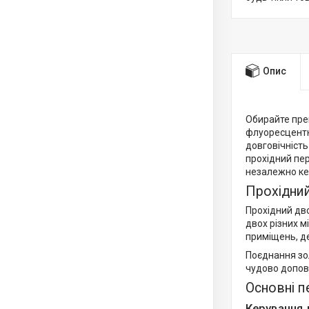
Опис
Обирайте пре
флуоресцентн
довговічність
прохідний пе
незалежно кер
Прохідни
Прохідний дв
двох різних м
приміщень, де
Поєднання зо
чудово доповн
Основні п
Керування 