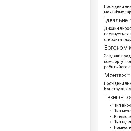
Прохідний вим
механізму га
Ідеальне 
Дизайн виробу
поєднується 
створити гар
Ергономік
Завдяки прод
комфорту. Поє
робить його с
Монтаж т
Прохідний ви
Конструкція 
Технічні 
Тип виро
Тип мех
Кількість
Тип інди
Номіналь