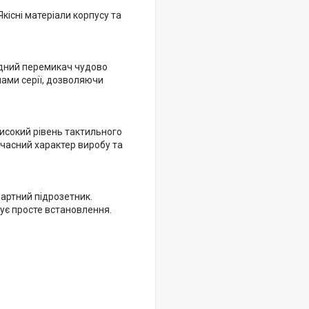
кісні матеріали корпусу та
хідний перемикач чудово
ами серії, дозволяючи
исокий рівень тактильного
учасний характер виробу та
артний підрозетник.
ує просте встановлення.