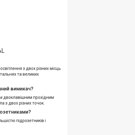
AL
вітлення з двох різних місць.
італьнях та великих
шний вимикач?
гим двоклавішним прохідним
а з двох різних точок.
розетниками?
ьшістю підрозетників і
L