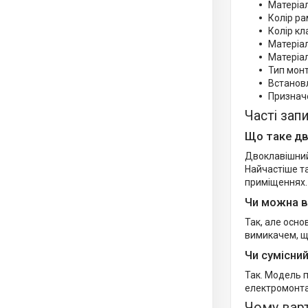
Матеріа
Колір ра
Колір кл
Матеріал
Матеріал
Тип монт
Встанов
Призначе
Часті зап
Що таке дв
Двоклавішний
Найчастіше та
приміщеннях.
Чи можна в
Так, але осно
вимикачем, що
Чи сумісни
Так. Модель п
електромонта
Чому вар