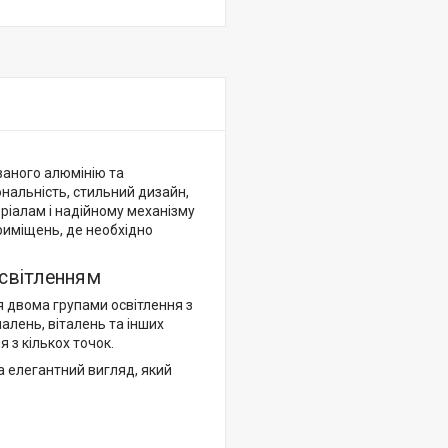
аного алюмінію та
нальність, стильний дизайн,
ріалам і надійному механізму
риміщень, де необхідно
світленням
 двома групами освітлення з
алень, віталень та інших
 з кількох точок.
а елегантний вигляд, який