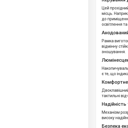
Цей прохідни
місць. Напри
до приміщення
освітлення та
Анодований
Рамка виготов
відмінну стій
зношування.
Люмінесцен
Накопичуваль
є те, що інди
Комфортне 
Двоклавішний 
тактильні ві
Надійність
Механізм розр
високу надійн
Безпека ек