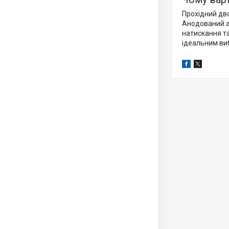
Прохідний дв
Анодований а
натискання т
ідеальним виб