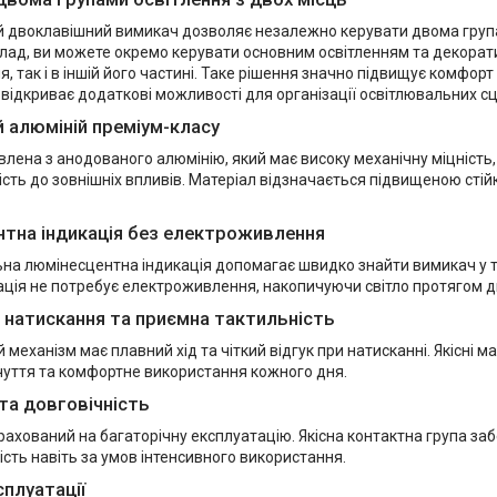
й двоклавішний вимикач дозволяє незалежно керувати двома група
клад, ви можете окремо керувати основним освітленням та декорати
, так і в іншій його частині. Таке рішення значно підвищує комфо
 відкриває додаткові можливості для організації освітлювальних сц
 алюміній преміум-класу
лена з анодованого алюмінію, який має високу механічну міцність,
кість до зовнішніх впливів. Матеріал відзначається підвищеною стійк
тна індикація без електроживлення
на люмінесцентна індикація допомагає швидко знайти вимикач у 
кація не потребує електроживлення, накопичуючи світло протягом д
натискання та приємна тактильність
механізм має плавний хід та чіткий відгук при натисканні. Якісні 
дчуття та комфортне використання кожного дня.
 та довговічність
ахований на багаторічну експлуатацію. Якісна контактна група заб
ість навіть за умов інтенсивного використання.
сплуатації