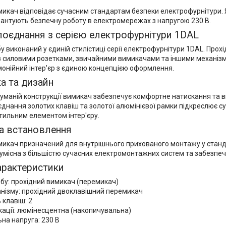
икач відповідає сучасним стандартам безпеки електрофурнітури. Я
рантують безпечну роботу в електромережах з напругою 230 В.
поєднання з серією електрофурнітури 1DAL
 виконаний у єдиній стилістиці серії електрофурнітури 1DAL. Про
з силовими розетками, звичайними вимикачами та іншими механізм
монійний інтер'єр з єдиною концепцією оформлення.
а та дизайн
уманій конструкції вимикач забезпечує комфортне натискання та в
днання золотих клавіш та золотої алюмінієвої рамки підкреслює с
тильним елементом інтер'єру.
а встановлення
микач призначений для внутрішнього прихованого монтажу у станд
сумісна з більшістю сучасних електромонтажних систем та забезпеч
характеристики
бу: прохідний вимикач (перемикач)
анізму: прохідний двоклавішний перемикач
 клавіш: 2
кації: люмінесцентна (накопичувальна)
на напруга: 230 В