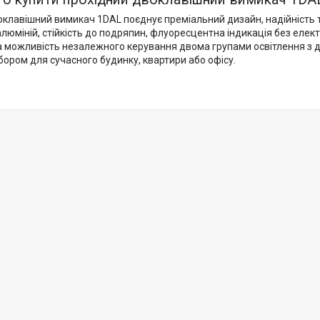
оклавішний вимикач 1DAL поєднує преміальний дизайн, надійність т
люміній, стійкість до подряпин, флуоресцентна індикація без еле
а можливість незалежного керування двома групами освітлення з д
ором для сучасного будинку, квартири або офісу.