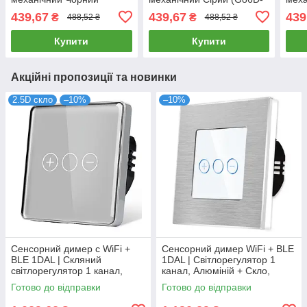
(G86D-RDM.BL)
RDM.GR)
RDM
439,67
439,67
439
₴
₴
488,52 ₴
488,52 ₴
Купити
Купити
Акційні пропозиції та новинки
2.5D скло
–10%
–10%
Сенсорний димер c WiFi +
Сенсорний димер WiFi + BLE
BLE 1DAL | Скляний
1DAL | Світлорегулятор 1
світлорегулятор 1 канал,
канал, Алюміній + Скло,
Сірий (G86D-DR.WF.GR)
Білий (A86-DR.WF.WT)
Готово до відправки
Готово до відправки