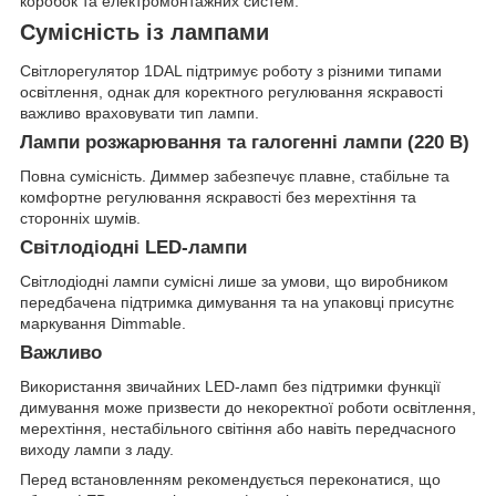
коробок та електромонтажних систем.
Сумісність із лампами
Світлорегулятор 1DAL підтримує роботу з різними типами
освітлення, однак для коректного регулювання яскравості
важливо враховувати тип лампи.
Лампи розжарювання та галогенні лампи (220 В)
Повна сумісність. Диммер забезпечує плавне, стабільне та
комфортне регулювання яскравості без мерехтіння та
сторонніх шумів.
Світлодіодні LED-лампи
Світлодіодні лампи сумісні лише за умови, що виробником
передбачена підтримка димування та на упаковці присутнє
маркування Dimmable.
Важливо
Використання звичайних LED-ламп без підтримки функції
димування може призвести до некоректної роботи освітлення,
мерехтіння, нестабільного світіння або навіть передчасного
виходу лампи з ладу.
Перед встановленням рекомендується переконатися, що