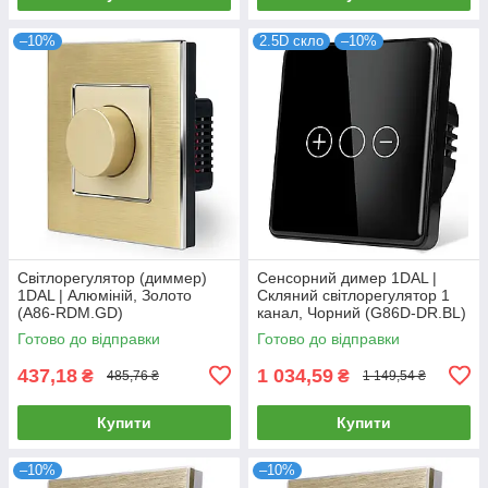
–10%
2.5D скло
–10%
Світлорегулятор (диммер)
Сенсорний димер 1DAL |
1DAL | Алюміній, Золото
Скляний світлорегулятор 1
(A86-RDM.GD)
канал, Чорний (G86D-DR.BL)
Готово до відправки
Готово до відправки
437,18
1 034,59
₴
₴
485,76 ₴
1 149,54 ₴
Купити
Купити
–10%
–10%