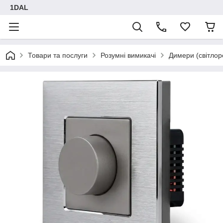
1DAL
Товари та послуги
Розумні вимикачі
Димери (світлор