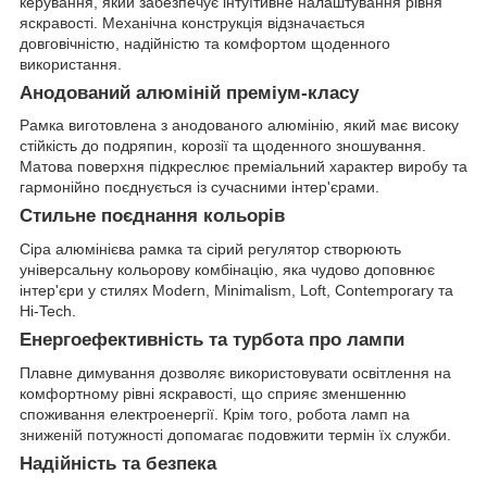
керування, який забезпечує інтуїтивне налаштування рівня
яскравості. Механічна конструкція відзначається
довговічністю, надійністю та комфортом щоденного
використання.
Анодований алюміній преміум-класу
Рамка виготовлена з анодованого алюмінію, який має високу
стійкість до подряпин, корозії та щоденного зношування.
Матова поверхня підкреслює преміальний характер виробу та
гармонійно поєднується із сучасними інтер'єрами.
Стильне поєднання кольорів
Сіра алюмінієва рамка та сірий регулятор створюють
універсальну кольорову комбінацію, яка чудово доповнює
інтер'єри у стилях Modern, Minimalism, Loft, Contemporary та
Hi-Tech.
Енергоефективність та турбота про лампи
Плавне димування дозволяє використовувати освітлення на
комфортному рівні яскравості, що сприяє зменшенню
споживання електроенергії. Крім того, робота ламп на
зниженій потужності допомагає подовжити термін їх служби.
Надійність та безпека