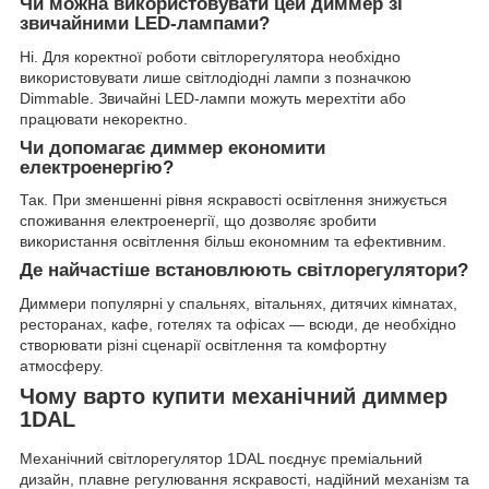
Чи можна використовувати цей диммер зі
звичайними LED-лампами?
Ні. Для коректної роботи світлорегулятора необхідно
використовувати лише світлодіодні лампи з позначкою
Dimmable. Звичайні LED-лампи можуть мерехтіти або
працювати некоректно.
Чи допомагає диммер економити
електроенергію?
Так. При зменшенні рівня яскравості освітлення знижується
споживання електроенергії, що дозволяє зробити
використання освітлення більш економним та ефективним.
Де найчастіше встановлюють світлорегулятори?
Диммери популярні у спальнях, вітальнях, дитячих кімнатах,
ресторанах, кафе, готелях та офісах — всюди, де необхідно
створювати різні сценарії освітлення та комфортну
атмосферу.
Чому варто купити механічний диммер
1DAL
Механічний світлорегулятор 1DAL поєднує преміальний
дизайн, плавне регулювання яскравості, надійний механізм та