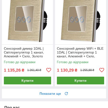
Сенсорний димер 1DAL |
Сенсорний димер WiFi + BLE
Світлорегулятор 1 канал,
1DAL | Світлорегулятор 1
Алюміній + Скло, Золото
канал, Алюміній + Скло,
(A86-DR.GD)
Золото (A86-DR.WF.GD)
Готово до відправки
Готово до відправки
1 135,26
1 130,29
₴
₴
1 261,40 ₴
1 255,88 ₴
Купити
Купити
Показати ще
Про нас