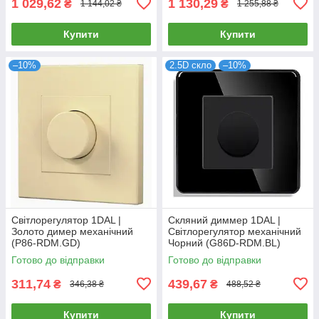
1 029,62
1 130,29
₴
₴
1 144,02 ₴
1 255,88 ₴
Купити
Купити
–10%
2.5D скло
–10%
Світлорегулятор 1DAL |
Скляний диммер 1DAL |
Золото димер механічний
Світлорегулятор механічний
(P86-RDM.GD)
Чорний (G86D-RDM.BL)
Готово до відправки
Готово до відправки
311,74
439,67
₴
₴
346,38 ₴
488,52 ₴
Купити
Купити