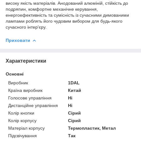
високу якість матеріалів. Анодований алюміній, стійкість до
подряпин, комфортне механічне керування,
енергоефективність та сумісність із сучасними димованими
лампами роблять його чудовим вибором для будь-якого
сучасного інтер'єру.
Приховати
Характеристики
Основні
Виробник
1DAL
Країна виробник
Китай
Голосове управління
Ні
Дистанційне управління
Ні
Колір кнопки
Сірий
Колір корпусу
Сірий
Матеріал корпусу
Термопластик, Метал
Підсвічування
Так