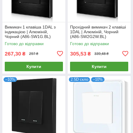
Вимикач 1 клавіша 1DAL з
Прохідний вимикач 2 клавіші
індикацією | Алюміній,
1DAL | Алюміній, Чорний
Чорний (А86-SW1G.BL)
(A86-SW2G2W.BL)
Готово до відправки
Готово до відправки
267,30
305,53
₴
₴
297 ₴
339,48 ₴
Купити
Купити
–10%
2.5D скло
–10%