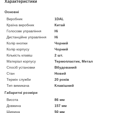
Характеристики
Основні
Виробник
1DAL
Країна виробник
Китай
Голосове управління
Ні
Дистанційне управління
Ні
Колір кнопки
Чорний
Колір корпусу
Чорний
Кількість клавіш
2 шт.
Матеріал корпусу
Термопластик, Метал
Спосіб установки
Вбудований
Стан
Новий
Термін служби
20 років
Тип вимикача
Клавішний
Габаритні розміри
Висота
86 мм
Довжина
157 мм
Ширина
50 мм