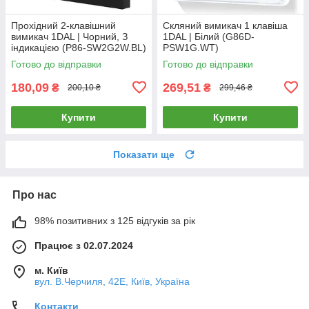
Прохідний 2-клавішний
Скляний вимикач 1 клавіша
вимикач 1DAL | Чорний, З
1DAL | Білий (G86D-
індикацією (P86-SW2G2W.BL)
PSW1G.WT)
Готово до відправки
Готово до відправки
180,09
269,51
₴
₴
200,10 ₴
299,46 ₴
Купити
Купити
Показати ще
Про нас
98% позитивних з 125 відгуків за рік
Працює з 02.07.2024
м. Київ
вул. В.Черчиля, 42Е, Київ, Україна
Контакти