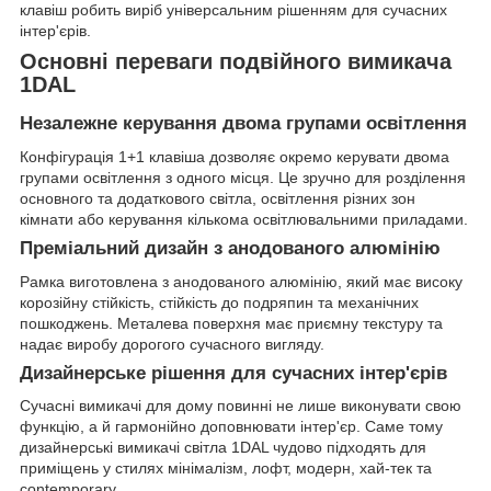
клавіш робить виріб універсальним рішенням для сучасних
інтер'єрів.
Основні переваги подвійного вимикача
1DAL
Незалежне керування двома групами освітлення
Конфігурація 1+1 клавіша дозволяє окремо керувати двома
групами освітлення з одного місця. Це зручно для розділення
основного та додаткового світла, освітлення різних зон
кімнати або керування кількома освітлювальними приладами.
Преміальний дизайн з анодованого алюмінію
Рамка виготовлена з анодованого алюмінію, який має високу
корозійну стійкість, стійкість до подряпин та механічних
пошкоджень. Металева поверхня має приємну текстуру та
надає виробу дорогого сучасного вигляду.
Дизайнерське рішення для сучасних інтер'єрів
Сучасні вимикачі для дому повинні не лише виконувати свою
функцію, а й гармонійно доповнювати інтер'єр. Саме тому
дизайнерські вимикачі світла 1DAL чудово підходять для
приміщень у стилях мінімалізм, лофт, модерн, хай-тек та
contemporary.