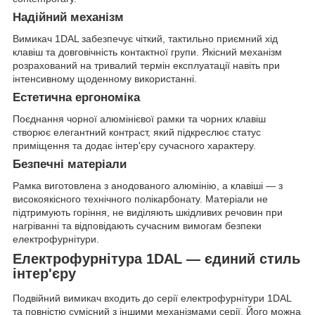
Надійний механізм
Вимикач 1DAL забезпечує чіткий, тактильно приємний хід
клавіш та довговічність контактної групи. Якісний механізм
розрахований на тривалий термін експлуатації навіть при
інтенсивному щоденному використанні.
Естетична ергономіка
Поєднання чорної алюмінієвої рамки та чорних клавіш
створює елегантний контраст, який підкреслює статус
приміщення та додає інтер'єру сучасного характеру.
Безпечні матеріали
Рамка виготовлена з анодованого алюмінію, а клавіші — з
високоякісного технічного полікарбонату. Матеріали не
підтримують горіння, не виділяють шкідливих речовин при
нагріванні та відповідають сучасним вимогам безпеки
електрофурнітури.
Електрофурнітура 1DAL — єдиний стиль
інтер'єру
Подвійний вимикач входить до серії електрофурнітури 1DAL
та повністю сумісний з іншими механізмами серії. Його можна