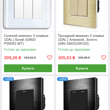
Скляний вимикач 3 клавіши
Прохідний вимикач 2 клавіші
1DAL | Білий (G86D-
1DAL | Алюміній, Золото
PSW3G.WT)
(A86-SW2G2W.GD)
Готово до відправки
Готово до відправки
309,26
305,53
₴
₴
343,62 ₴
339,48 ₴
Купити
Купити
–10%
–10%