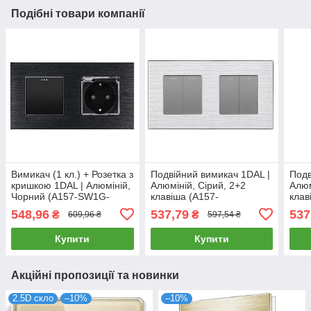
Подібні товари компанії
Вимикач (1 кл.) + Розетка з
Подвійний вимикач 1DAL |
Подв
кришкою 1DAL | Алюміній,
Алюміній, Сірий, 2+2
Алюм
Чорний (A157-SW1G-
клавіша (A157-
клав
STCR.BL)
SW2GX2.GR)
SW2
548,96
537,79
537
₴
₴
609,96 ₴
597,54 ₴
Купити
Купити
Акційні пропозиції та новинки
2.5D скло
–10%
–10%