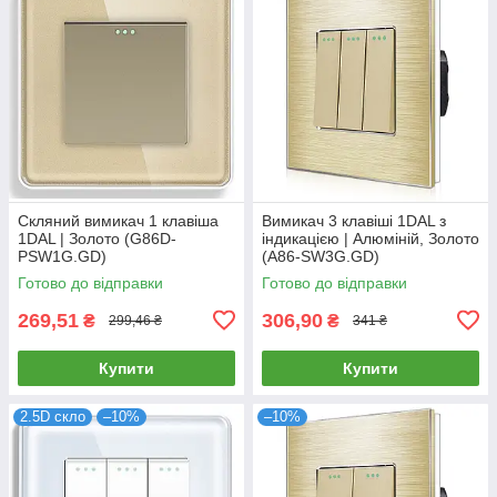
Скляний вимикач 1 клавіша
Вимикач 3 клавіші 1DAL з
1DAL | Золото (G86D-
індикацією | Алюміній, Золото
PSW1G.GD)
(А86-SW3G.GD)
Готово до відправки
Готово до відправки
269,51
306,90
₴
₴
299,46 ₴
341 ₴
Купити
Купити
2.5D скло
–10%
–10%