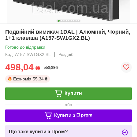
Подвійний вимикач 1DAL | Алюміній, Чорний,
1+1 клавіша (A157-SW1GX2.BL)
Готово до відправки
Код: A157-SW1GX2.BL
Роздріб
498,04
₴
553,38 ₴
Економія
55.34 ₴
Купити
або
Купити з
Що таке купити з Пром?