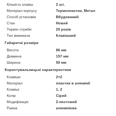
Кількість клавіш
2 шт.
Матеріал корпусу
Термопластик, Метал
Спосіб установки
Вбудований
Стан
Новий
Термін служби
20 років
Тип вимикача
Клавішний
Габаритні розміри
Висота
86 мм
Довжина
157 мм
Ширина
50 мм
Користувальницькі характеристики
Клавіши
2+2
Матеріал
пластик в алюмінії
Клавіші
1, 2
Колір
Сірий
Модифікація
2-постовий
Рамка
алюмінієва