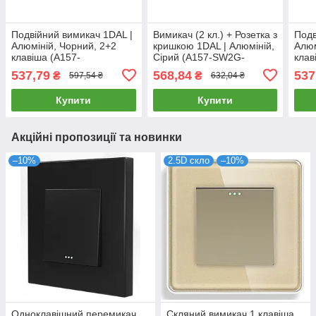
Подвійний вимикач 1DAL |
Вимикач (2 кл.) + Розетка з
Подв
Алюміній, Чорний, 2+2
кришкою 1DAL | Алюміній,
Алюм
клавіша (A157-
Сірий (A157-SW2G-
клав
SW2GX2.BL)
STCR.GR)
SW2
537,79
568,84
537
₴
₴
597,54 ₴
632,04 ₴
Купити
Купити
Акційні пропозиції та новинки
–10%
2.5D скло
–10%
Одноклавішний перемикач
Скляний вимикач 1 клавіша