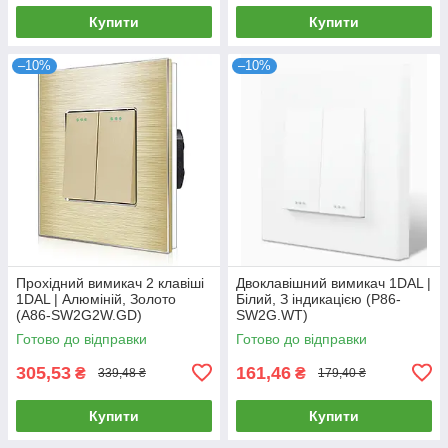
Купити
Купити
–10%
–10%
Прохідний вимикач 2 клавіші
Двоклавішний вимикач 1DAL |
1DAL | Алюміній, Золото
Білий, З індикацією (P86-
(A86-SW2G2W.GD)
SW2G.WT)
Готово до відправки
Готово до відправки
305,53
161,46
₴
₴
339,48 ₴
179,40 ₴
Купити
Купити