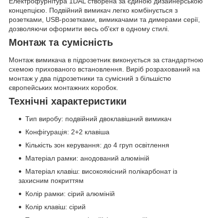
Електрофурнітура 1DAL створена за єдиною дизайнерською
концепцією. Подвійний вимикач легко комбінується з
розетками, USB-розетками, вимикачами та димерами серії,
дозволяючи оформити весь об'єкт в одному стилі.
Монтаж та сумісність
Монтаж вимикача в підрозетник виконується за стандартною
схемою прихованого встановлення. Виріб розрахований на
монтаж у два підрозетники та сумісний з більшістю
європейських монтажних коробок.
Технічні характеристики
Тип виробу: подвійний двоклавішний вимикач
Конфігурація: 2+2 клавіша
Кількість зон керування: до 4 груп освітлення
Матеріал рамки: анодований алюміній
Матеріал клавіш: високоякісний полікарбонат із
захисним покриттям
Колір рамки: сірий алюміній
Колір клавіш: сірий