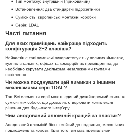
Тип монтажу: внутрішній (прихований)
Встановлення: два стандартні підрозетники
Сумісність: європейські монтажні коробки
Серія: 1DAL
Часті питання
Для яких приміщень найкраще підходить
конфігурація 2+2 клавіша?
Найчастіше такі вимикачі використовують у великих кімнатах,
кухнях-вітальнях, офісах та комерційних приміщеннях, де
необхідно керувати декількома незалежними групами
освітлення.
Чи можна поєднувати цей вимикач з іншими
механізмами серії 1DAL?
Так. Всі елементи серії мають єдиний дизайнерський стиль та
сумісні між собою, що дозволяє створювати комплексні
рішення для будь-якого інтер'єру.
Чим анодований алюміній кращий за пластик?
Анодований алюміній більш стійкий до подряпин, механічних
пошкоджень та корозії. Крім того, він має преміальний