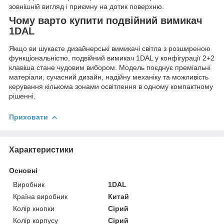
зовнішній вигляд і приємну на дотик поверхню.
Чому варто купити подвійний вимикач
1DAL
Якщо ви шукаєте дизайнерські вимикачі світла з розширеною
функціональністю, подвійний вимикач 1DAL у конфігурації 2+2
клавіша стане чудовим вибором. Модель поєднує преміальні
матеріали, сучасний дизайн, надійну механіку та можливість
керування кількома зонами освітлення в одному компактному
рішенні.
Приховати
Характеристики
Основні
Виробник
1DAL
Країна виробник
Китай
Колір кнопки
Сірий
Колір корпусу
Сірий