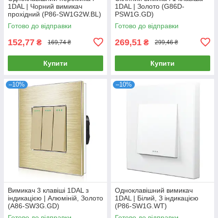
1DAL | Чорний вимикач
1DAL | Золото (G86D-
прохідний (P86-SW1G2W.BL)
PSW1G.GD)
Готово до відправки
Готово до відправки
152,77
269,51
₴
₴
169,74 ₴
299,46 ₴
Купити
Купити
–10%
–10%
Вимикач 3 клавіші 1DAL з
Одноклавішний вимикач
індикацією | Алюміній, Золото
1DAL | Білий, З індикацією
(А86-SW3G.GD)
(P86-SW1G.WT)
Готово до відправки
Готово до відправки