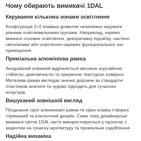
Чому обирають вимикачі 1DAL
Керування кількома зонами освітлення
Конфігурація 2+2 клавіша дозволяє незалежно керувати
різними освітлювальними групами. Наприклад, окремо
вмикати основне освітлення, декоративну підсвітку, настінні
світильники або освітлення окремих функціональних зон
приміщення.
Преміальна алюмінієва рамка
Анодований алюміній відрізняється високою корозійною
стійкістю, довговічністю та приємною текстурою поверхні.
Металева рамка виглядає значно дорожче за стандартні
пластикові аналоги та чудово підходить для сучасних
інтер'єрів.
Вишуканий зовнішній вигляд
Поєднання сірої алюмінієвої рамки та сірих клавіш створює
стриманий та елегантний дизайн. Саме тому дизайнерські
вимикачі світла 1DAL часто використовуються у проєктах з
акцентом на сучасну архітектуру та преміальне оздоблення.
Надійна механіка