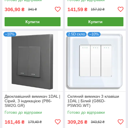
306,90
141,59
₴
₴
341 ₴
157,32 ₴
Купити
Купити
–10%
2.5D скло
–10%
Двоклавішний вимикач 1DAL |
Скляний вимикач 3 клавіши
Сірий, З індикацією (P86-
1DAL | Білий (G86D-
SW2G.GR)
PSW3G.WT)
Готово до відправки
Готово до відправки
161,46
309,26
₴
₴
179,40 ₴
343,62 ₴