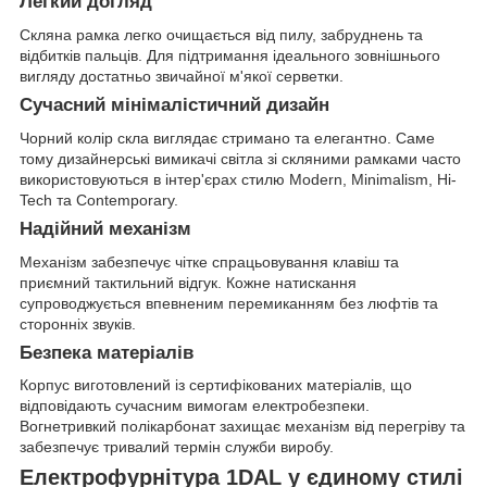
Легкий догляд
Скляна рамка легко очищається від пилу, забруднень та
відбитків пальців. Для підтримання ідеального зовнішнього
вигляду достатньо звичайної м'якої серветки.
Сучасний мінімалістичний дизайн
Чорний колір скла виглядає стримано та елегантно. Саме
тому дизайнерські вимикачі світла зі скляними рамками часто
використовуються в інтер'єрах стилю Modern, Minimalism, Hi-
Tech та Contemporary.
Надійний механізм
Механізм забезпечує чітке спрацьовування клавіш та
приємний тактильний відгук. Кожне натискання
супроводжується впевненим перемиканням без люфтів та
сторонніх звуків.
Безпека матеріалів
Корпус виготовлений із сертифікованих матеріалів, що
відповідають сучасним вимогам електробезпеки.
Вогнетривкий полікарбонат захищає механізм від перегріву та
забезпечує тривалий термін служби виробу.
Електрофурнітура 1DAL у єдиному стилі