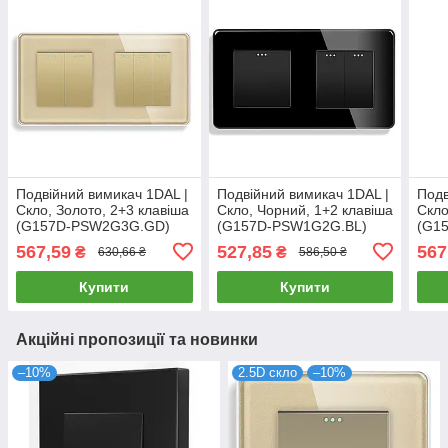
Подвійний вимикач 1DAL |
Подвійний вимикач 1DAL |
Подв
Скло, Золото, 2+3 клавіша
Скло, Чорний, 1+2 клавіша
Скло
(G157D-PSW2G3G.GD)
(G157D-PSW1G2G.BL)
(G1
567,59
527,85
567
₴
₴
630,66 ₴
586,50 ₴
Купити
Купити
Акційні пропозиції та новинки
–10%
2.5D скло
–10%