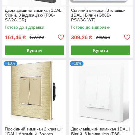
Двоклавішний вимикач 1DAL |
Скляний вимикач 3 клавіши
Сірий, З індикацією (P86-
1DAL | Білий (G86D-
SW2G.GR)
PSW3G.WT)
Готово до відправки
Готово до відправки
161,46
309,26
₴
₴
179,40 ₴
343,62 ₴
Купити
Купити
–10%
–10%
Прохідний вимикач 2 клавіші
Двоклавішний вимикач 1DAL |
1DAL | Алюміній, Золото
Білий, З індикацією (P86-