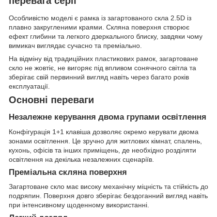
перевага серії
Особливістю моделі є рамка із загартованого скла 2.5D із
плавно закругленими краями. Скляна поверхня створює
ефект глибини та легкого дзеркального блиску, завдяки чому
вимикач виглядає сучасно та преміально.
На відміну від традиційних пластикових рамок, загартоване
скло не жовтіє, не вигоряє під впливом сонячного світла та
зберігає свій первинний вигляд навіть через багато років
експлуатації.
Основні переваги
Незалежне керування двома групами освітлення
Конфігурація 1+1 клавіша дозволяє окремо керувати двома
зонами освітлення. Це зручно для житлових кімнат, спалень,
кухонь, офісів та інших приміщень, де необхідно розділяти
освітлення на декілька незалежних сценаріїв.
Преміальна скляна поверхня
Загартоване скло має високу механічну міцність та стійкість до
подряпин. Поверхня довго зберігає бездоганний вигляд навіть
при інтенсивному щоденному використанні.