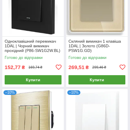
Одноклавішний перемикач
Скляний вимикач 1 клавіша
1DAL | Чорний вимикач
1DAL | Золото (G86D-
прохідний (P86-SW1G2W.BL)
PSW1G.GD)
Готово до відправки
Готово до відправки
152,77
269,51
₴
₴
169,74 ₴
299,46 ₴
Купити
Купити
–10%
–10%