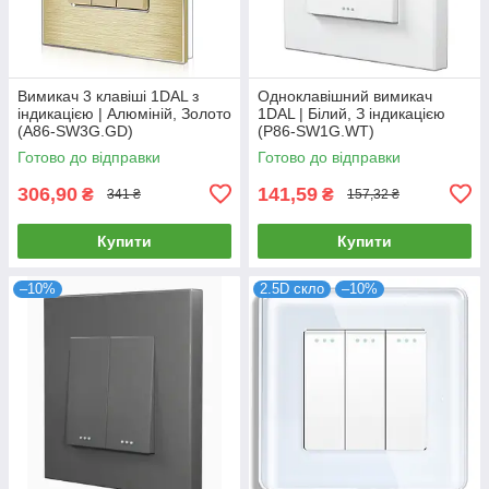
Вимикач 3 клавіші 1DAL з
Одноклавішний вимикач
індикацією | Алюміній, Золото
1DAL | Білий, З індикацією
(А86-SW3G.GD)
(P86-SW1G.WT)
Готово до відправки
Готово до відправки
306,90
141,59
₴
₴
341 ₴
157,32 ₴
Купити
Купити
–10%
2.5D скло
–10%