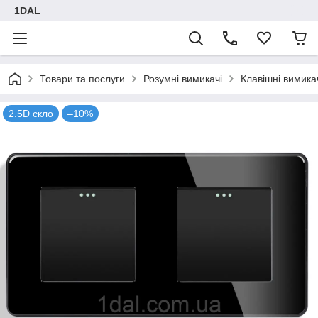
1DAL
Товари та послуги
Розумні вимикачі
Клавішні вимика
2.5D скло
–10%