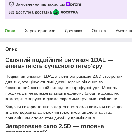
Замовлення під захистом
Доступна доставка
Опис
Характеристики
Доставка
Оплата
Умови п
Опис
Скляний подвійний вимикач 1DAL —
елегантність сучасного інтер'єру
Подвійний вимикач 1DAL зі скляною рамкою 2.5D створений
для тих, хто цінує стильні дизайнерські рішення та
бездоганний зовнішній вигляд електрофурнітури. Модель
поєднує дві незалежні клавіші в єдиному блоці та дозволяє
комфортно керувати двома окремими групами освітлення.
Завдяки використанню загартованого скла вимикач виглядає
значно дорожче за класичні пластикові аналоги та стає
повноцінним елементом дизайну приміщення.
Загартоване скло 2.5D — головна