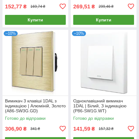
152,77
269,51
₴
₴
169,74 ₴
299,46 ₴
Купити
Купити
–10%
–10%
Вимикач 3 клавіші 1DAL з
Одноклавішний вимикач
індикацією | Алюміній, Золото
1DAL | Білий, З індикацією
(А86-SW3G.GD)
(P86-SW1G.WT)
Готово до відправки
Готово до відправки
306,90
141,59
₴
₴
341 ₴
157,32 ₴