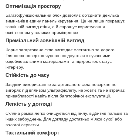
Оптимізація простору
Багатофункціональний блок дозволяє об'єднати декілька
вимикачів в єдину панель керування. Це не лише покращує
зовнішній вигляд стіни, а й спрощує користування
освітленням у великих приміщеннях.
Преміальний зовнішній вигляд
Чорне загартоване скло виглядає елегантно та дорого.
Глянцева поверхня чудово поєднується з сучасними
оздоблювальними матеріалами та підкреслює статус
інтер'єру.
Стійкість до часу
Завдяки використанню загартованого скла поверхня не
вигоряє під впливом ультрафіолету, не жовтіє та не втрачає
привабливості навіть після багаторічної експлуатації.
Легкість у догляді
Скляна рамка легко очищується від пилу, відбитків пальців та
інших забруднень. Для догляду достатньо м'якої сухої або
вологої серветки.
Тактильний комфорт