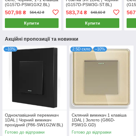
(G157D-PSW1GX2.BL)
(G157D-PSW3G-ST.BL)
(G1
507,98
583,74
567
₴
₴
564,42 ₴
648,60 ₴
Купити
Купити
Акційні пропозиції та новинки
–10%
2.5D скло
–10%
Одноклавішний перемикач
Скляний вимикач 1 клавіша
1DAL | Чорний вимикач
1DAL | Золото (G86D-
прохідний (P86-SW1G2W.BL)
PSW1G.GD)
Готово до відправки
Готово до відправки