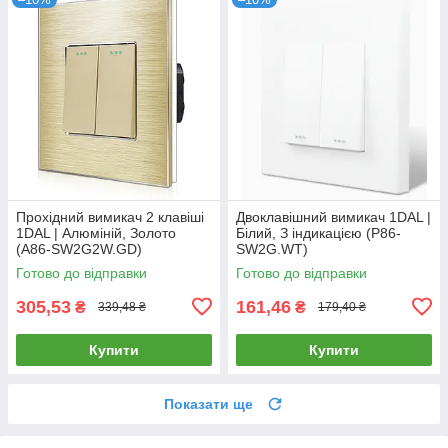
Прохідний вимикач 2 клавіші
Двоклавішний вимикач 1DAL |
1DAL | Алюміній, Золото
Білий, З індикацією (P86-
(A86-SW2G2W.GD)
SW2G.WT)
Готово до відправки
Готово до відправки
305,53
161,46
₴
₴
339,48 ₴
179,40 ₴
Купити
Купити
Показати ще