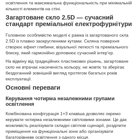
освітлення та максимальна функціональність при мінімальній
кількості елементів на стіні.
Загартоване скло 2.5D — сучасний
стандарт преміальної електрофурнітури
Головною особливістю моделі є рамка із загартованого скла
2.5D із плавно заокругленими кутами. Скляна поверхня
створює ефект глибини, візуальної легкості та преміального
блиску, який гармонійно доповнює сучасний інтер'єр.
На відміну від традиційних пластикових рішень, загартоване
скло не втрачає насиченість кольору, не жовтіє та зберігає
бездоганний зовнішній вигляд протягом багатьох років
експлуатації.
Основні переваги
Керування чотирма незалежними групами
освітлення
Комбінована конфігурація 1+3 клавіша дозволяє окремо
керувати чотирма незалежними світловими зонами. Це дає
можливість реалізувати складні світлові сценарії, розділити
приміщення на функціональні зони або організувати
багаторівневе освітлення з одного місця.