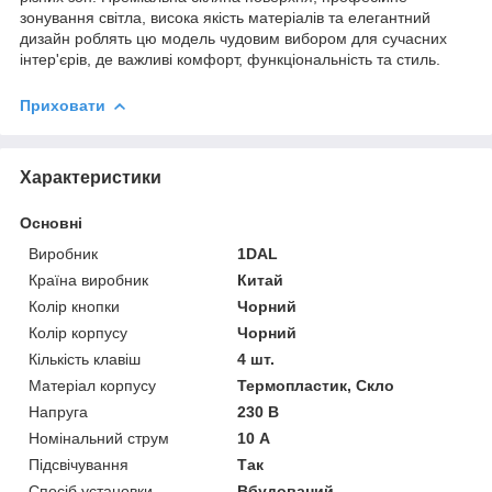
зонування світла, висока якість матеріалів та елегантний
дизайн роблять цю модель чудовим вибором для сучасних
інтер'єрів, де важливі комфорт, функціональність та стиль.
Приховати
Характеристики
Основні
Виробник
1DAL
Країна виробник
Китай
Колір кнопки
Чорний
Колір корпусу
Чорний
Кількість клавіш
4 шт.
Матеріал корпусу
Термопластик, Скло
Напруга
230 В
Номінальний струм
10 А
Підсвічування
Так
Спосіб установки
Вбудований