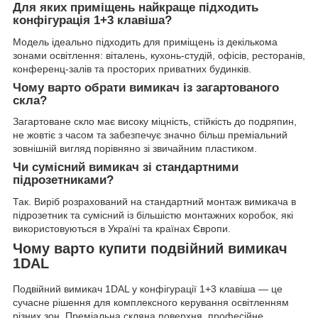
Для яких приміщень найкраще підходить
конфігурація 1+3 клавіша?
Модель ідеально підходить для приміщень із декількома
зонами освітлення: віталень, кухонь-студій, офісів, ресторанів,
конференц-залів та просторих приватних будинків.
Чому варто обрати вимикач із загартованого
скла?
Загартоване скло має високу міцність, стійкість до подряпин,
не жовтіє з часом та забезпечує значно більш преміальний
зовнішній вигляд порівняно зі звичайним пластиком.
Чи сумісний вимикач зі стандартними
підрозетниками?
Так. Виріб розрахований на стандартний монтаж вимикача в
підрозетник та сумісний із більшістю монтажних коробок, які
використовуються в Україні та країнах Європи.
Чому варто купити подвійний вимикач
1DAL
Подвійний вимикач 1DAL у конфігурації 1+3 клавіша — це
сучасне рішення для комплексного керування освітленням
різних зон. Преміальна скляна поверхня, професійне