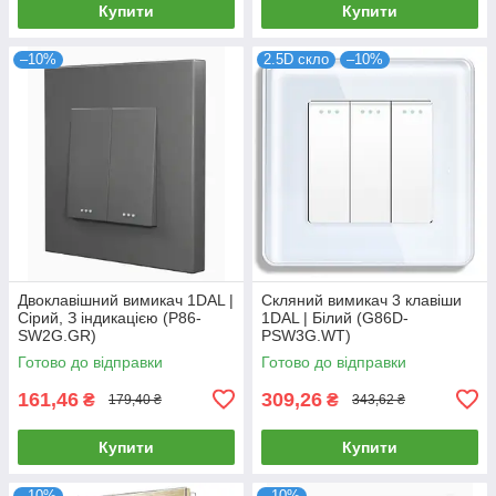
Купити
Купити
–10%
2.5D скло
–10%
Двоклавішний вимикач 1DAL |
Скляний вимикач 3 клавіши
Сірий, З індикацією (P86-
1DAL | Білий (G86D-
SW2G.GR)
PSW3G.WT)
Готово до відправки
Готово до відправки
161,46
309,26
₴
₴
179,40 ₴
343,62 ₴
Купити
Купити
–10%
–10%