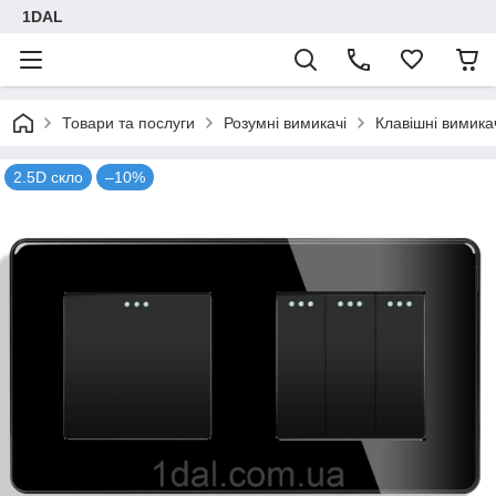
1DAL
Товари та послуги
Розумні вимикачі
Клавішні вимика
2.5D скло
–10%