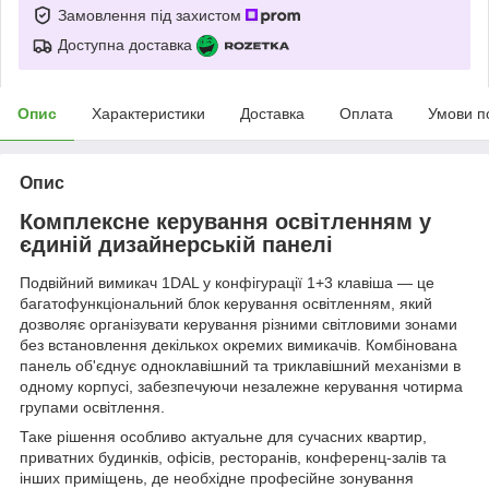
Замовлення під захистом
Доступна доставка
Опис
Характеристики
Доставка
Оплата
Умови п
Опис
Комплексне керування освітленням у
єдиній дизайнерській панелі
Подвійний вимикач 1DAL у конфігурації 1+3 клавіша — це
багатофункціональний блок керування освітленням, який
дозволяє організувати керування різними світловими зонами
без встановлення декількох окремих вимикачів. Комбінована
панель об'єднує одноклавішний та триклавішний механізми в
одному корпусі, забезпечуючи незалежне керування чотирма
групами освітлення.
Таке рішення особливо актуальне для сучасних квартир,
приватних будинків, офісів, ресторанів, конференц-залів та
інших приміщень, де необхідне професійне зонування