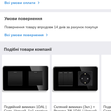
Всі умови оплати
Умови повернення
Повернення товару впродовж 14 днів за рахунок покупця
Всі умови повернення
Подібні товари компанії
Подвійний вимикач 1DAL |
Скляний вимикач (3кл.) +
Подв
Скло, Чорний, 1+1 клавіша
Розетка З/К 1DAL | Чорний
Скло