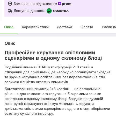
Замовлення під захистом
Доступна доставка
Опис
Характеристики
Доставка
Оплата
Умови п
Опис
Професійне керування світловими
сценаріями в одному скляному блоці
Подвійний вимикач 1DAL у конфігурації 2+3 клавіша
створений для приміщень, де необхідно організувати складне
та зручне керування освітленням без перевантаження стін
великою кількістю окремих вимикачів.
Багатоклавішний вимикач 2+3 клавіші — це ергономічне
рішення для компактного керування 5 окремими зонами
освітлення в одному скляному блоці. Завдяки продуманій
конструкції користувач отримує можливість керувати
декількома світловими сценаріями з одного місця, зберігаючи
естетику сучасного інтер'єру.