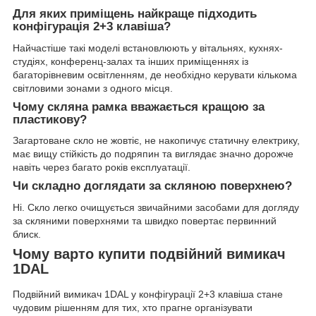
Для яких приміщень найкраще підходить
конфігурація 2+3 клавіша?
Найчастіше такі моделі встановлюють у вітальнях, кухнях-
студіях, конференц-залах та інших приміщеннях із
багаторівневим освітленням, де необхідно керувати кількома
світловими зонами з одного місця.
Чому скляна рамка вважається кращою за
пластикову?
Загартоване скло не жовтіє, не накопичує статичну електрику,
має вищу стійкість до подряпин та виглядає значно дорожче
навіть через багато років експлуатації.
Чи складно доглядати за скляною поверхнею?
Ні. Скло легко очищується звичайними засобами для догляду
за скляними поверхнями та швидко повертає первинний
блиск.
Чому варто купити подвійний вимикач
1DAL
Подвійний вимикач 1DAL у конфігурації 2+3 клавіша стане
чудовим рішенням для тих, хто прагне організувати