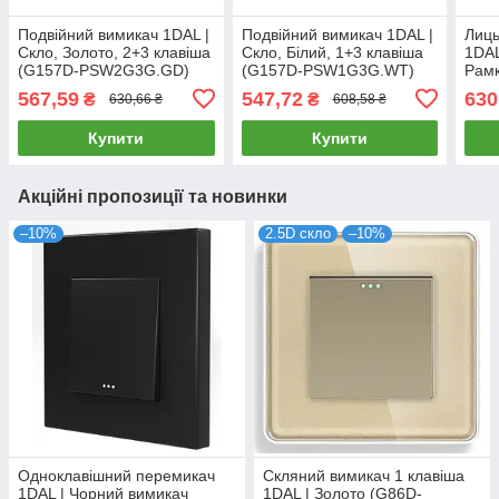
Подвійний вимикач 1DAL |
Подвійний вимикач 1DAL |
Лиць
Скло, Золото, 2+3 клавіша
Скло, Білий, 1+3 клавіша
1DAL
(G157D-PSW2G3G.GD)
(G157D-PSW1G3G.WT)
Рамк
2.5D
567,59
547,72
630
₴
₴
630,66 ₴
608,58 ₴
Купити
Купити
Акційні пропозиції та новинки
–10%
2.5D скло
–10%
Одноклавішний перемикач
Скляний вимикач 1 клавіша
1DAL | Чорний вимикач
1DAL | Золото (G86D-