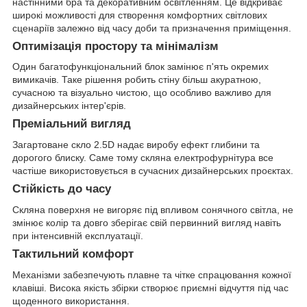
настінними бра та декоративним освітленням. Це відкриває
широкі можливості для створення комфортних світлових
сценаріїв залежно від часу доби та призначення приміщення.
Оптимізація простору та мінімалізм
Один багатофункціональний блок замінює п'ять окремих
вимикачів. Таке рішення робить стіну більш акуратною,
сучасною та візуально чистою, що особливо важливо для
дизайнерських інтер'єрів.
Преміальний вигляд
Загартоване скло 2.5D надає виробу ефект глибини та
дорогого блиску. Саме тому скляна електрофурнітура все
частіше використовується в сучасних дизайнерських проєктах.
Стійкість до часу
Скляна поверхня не вигоряє під впливом сонячного світла, не
змінює колір та довго зберігає свій первинний вигляд навіть
при інтенсивній експлуатації.
Тактильний комфорт
Механізми забезпечують плавне та чітке спрацювання кожної
клавіші. Висока якість збірки створює приємні відчуття під час
щоденного використання.