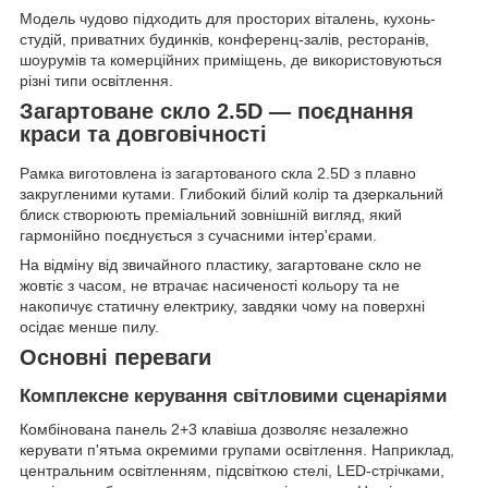
Модель чудово підходить для просторих віталень, кухонь-
студій, приватних будинків, конференц-залів, ресторанів,
шоурумів та комерційних приміщень, де використовуються
різні типи освітлення.
Загартоване скло 2.5D — поєднання
краси та довговічності
Рамка виготовлена із загартованого скла 2.5D з плавно
закругленими кутами. Глибокий білий колір та дзеркальний
блиск створюють преміальний зовнішній вигляд, який
гармонійно поєднується з сучасними інтер'єрами.
На відміну від звичайного пластику, загартоване скло не
жовтіє з часом, не втрачає насиченості кольору та не
накопичує статичну електрику, завдяки чому на поверхні
осідає менше пилу.
Основні переваги
Комплексне керування світловими сценаріями
Комбінована панель 2+3 клавіша дозволяє незалежно
керувати п'ятьма окремими групами освітлення. Наприклад,
центральним освітленням, підсвіткою стелі, LED-стрічками,