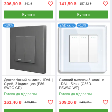
306,90
141,59
₴
₴
341 ₴
157,32 ₴
Купити
Купити
–10%
2.5D скло
–10%
Двоклавішний вимикач 1DAL |
Скляний вимикач 3 клавіши
Сірий, З індикацією (P86-
1DAL | Білий (G86D-
SW2G.GR)
PSW3G.WT)
Готово до відправки
Готово до відправки
161,46
309,26
₴
₴
179,40 ₴
343,62 ₴