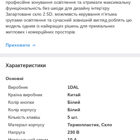
професійне зонування освітлення та отримати максимальну
функціональність без шкоди для дизайну інтер'єру.
Загартоване скло 2.5D, можливість керування п'ятьма
групами освітлення та сучасний зовнішній вигляд роблять цю
модель одним із найкращих рішень для преміальних
житлових і комерційних просторів.
Приховати
Характеристики
Основні
Виробник
1DAL
Країна виробник
Китай
Колір кнопки
Білий
Колір корпусу
Білий
Кількість клавіш
5 шт.
Матеріал корпусу
Термопластик, Скло
Напруга
230 В
Номінальний струм
10 А