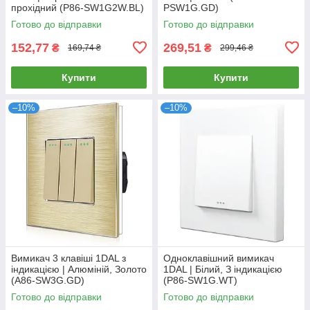
прохідний (P86-SW1G2W.BL)
PSW1G.GD)
Готово до відправки
Готово до відправки
152,77
269,51
₴
₴
169,74 ₴
299,46 ₴
Купити
Купити
–10%
–10%
Вимикач 3 клавіші 1DAL з
Одноклавішний вимикач
індикацією | Алюміній, Золото
1DAL | Білий, З індикацією
(А86-SW3G.GD)
(P86-SW1G.WT)
Готово до відправки
Готово до відправки