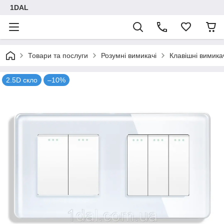
1DAL
Товари та послуги
Розумні вимикачі
Клавішні вимика
2.5D скло
–10%