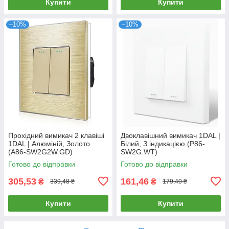
Купити
Купити
–10%
–10%
Прохідний вимикач 2 клавіші
Двоклавішний вимикач 1DAL |
1DAL | Алюміній, Золото
Білий, З індикацією (P86-
(A86-SW2G2W.GD)
SW2G.WT)
Готово до відправки
Готово до відправки
305,53
161,46
₴
₴
339,48 ₴
179,40 ₴
Купити
Купити