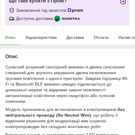
Що таке купити з Пром?
Замовлення під захистом
Доступна доставка
Опис
Характеристики
Доставка
Оплата
Умови п
Опис
Сучасний розумний сенсорний вимикач із двома сенсорами
створений для зручного керування двома незалежними
групами освітлення з одного пристрою. Завдяки підтримці Wi-
Fi та Bluetooth BLE вимикач швидко підключається до
домашньої мережі та відкриває широкі можливості
автоматизації освітлення через смартфон або голосові
помічники.
Модель призначена для встановлення в електромережі
без
нейтрального проводу (No Neutral Wire)
, що робить її
відмінним рішенням для модернізації вже існуючої
електропроводки без складних монтажних робіт.
Елегантна панель із загартованого скла 2.5D підкреслює