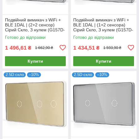
Подвійний вимикач з WiFi +
Подвійний вимикач з WiFi +
BLE 1DAL | (2+2 сенсор)
BLE 1DAL | (1+2 сенсора)
Сірий Скло, З нулем (G157D-
Сірий Скло, З нулем (G157D-
SW2GX2.WF.GR)
SW1G2G.WF.GR)
Готово до відправки
Готово до відправки
1 496,61
1 434,51
₴
₴
1 662,90 ₴
1 593,90 ₴
Купити
Купити
2.5D скло
–10%
2.5D скло
–10%