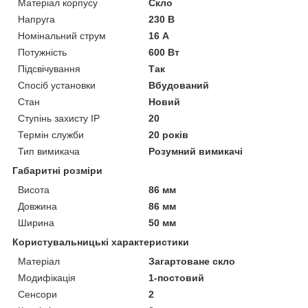
Матеріал корпусу
Скло
Напруга
230 В
Номінальний струм
16 А
Потужність
600 Вт
Підсвічування
Так
Спосіб установки
Вбудований
Стан
Новий
Ступінь захисту IP
20
Термін служби
20 років
Тип вимикача
Розумний вимикачі
Габаритні розміри
Висота
86 мм
Довжина
86 мм
Ширина
50 мм
Користувальницькі характеристики
Матеріал
Загартоване скло
Модифікація
1-постовий
Сенсори
2