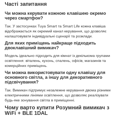
Часті запитання
Чи можна керувати кожною клавішею окремо
через смартфон?
Так. У застосунках Tuya Smart та Smart Life кожна клавіша
відображається як окремий канал керування, що дозволяє
налаштовувати індивідуальні сценарії та розклади.
Для яких приміщень найкраще підходить
двоклавішний вимикач?
Модель ідеально підходить для кімнат із декількома групами
освітлення: віталень, кухонь, спалень, офісів, магазинів та
комерційних приміщень.
Чи можна використовувати одну клавішу для
основного світла, а іншу для декоративного
підсвічування?
Так. Вимикач підтримує незалежне керування двома різними
електричними лініями освітлення, що дозволяє реалізувати
будь-яке зонування світла в приміщенні.
Чому варто купити Розумний вимикач з
WiFi + BLE 1DAL