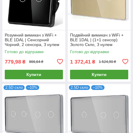
Розумний вимикач з WiFi +
Подвійний вимикач з WiFi +
BLE 1DAL | Сенсорний
BLE 1DAL | (1+1 сенсор)
Чорний, 2 сенсора, З нулем
Золото Скло, З нулем
(G86D-SW2G.WF.BL)
(G157D-SW1GX2.WF.GD)
Готово до відправки
Готово до відправки
779,98
1 372,41
₴
₴
866,64 ₴
1 524,90 ₴
Купити
Купити
2.5D скло
–10%
2.5D скло
–10%