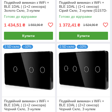
Подвійний вимикач з WiFi +
Подвійний вимикач з WiFi +
BLE 1DAL | (1+2 сенсора)
BLE 1DAL | (1+1 сенсор)
Золото Скло, З нулем
Сірий Скло, З нулем (G157D-
(G157D-SW1G2G.WF.GD)
SW1GX2.WF.GR)
Готово до відправки
Готово до відправки
1 434,51
1 372,41
₴
₴
1 593,90 ₴
1 524,90 ₴
Купити
Купити
2.5D скло
–10%
2.5D скло
–10%
Подвійний вимикач з WiFi +
Подвійний вимикач з WiFi +
BLE 1DAL | (1+2 сенсора)
BLE 1DAL | (2+2 сенсор)
Чорний Скло, З нулем
Чорний Скло, З нулем