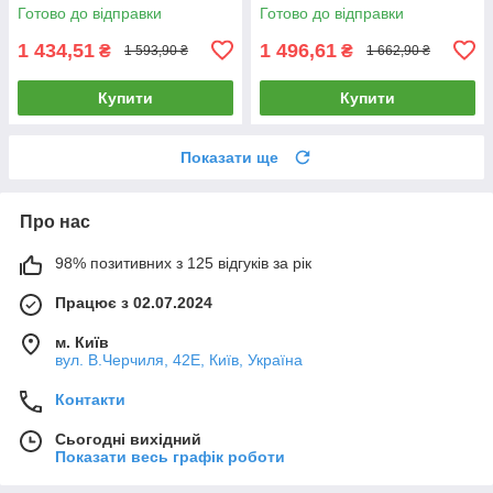
(G157D-SW1G2G.WF.BL)
(G157D-SW2GX2.WF.BL)
Готово до відправки
Готово до відправки
1 434,51
1 496,61
₴
₴
1 593,90 ₴
1 662,90 ₴
Купити
Купити
Показати ще
Про нас
98% позитивних з 125 відгуків за рік
Працює з 02.07.2024
м. Київ
вул. В.Черчиля, 42Е, Київ, Україна
Контакти
Сьогодні вихідний
Показати весь графік роботи