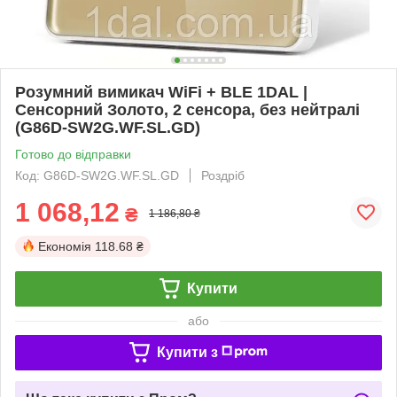
Розумний вимикач WiFi + BLE 1DAL |
Сенсорний Золото, 2 сенсора, без нейтралі
(G86D-SW2G.WF.SL.GD)
Готово до відправки
Код: G86D-SW2G.WF.SL.GD
Роздріб
1 068,12
₴
1 186,80 ₴
Економія
118.68 ₴
Купити
або
Купити з