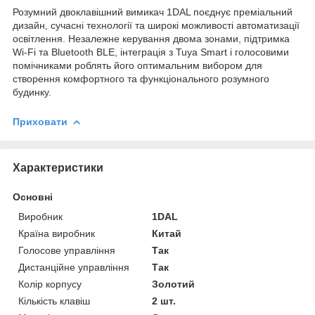
Розумний двоклавішний вимикач 1DAL поєднує преміальний
дизайн, сучасні технології та широкі можливості автоматизації
освітлення. Незалежне керування двома зонами, підтримка
Wi-Fi та Bluetooth BLE, інтеграція з Tuya Smart і голосовими
помічниками роблять його оптимальним вибором для
створення комфортного та функціонального розумного
будинку.
Приховати
Характеристики
Основні
Виробник
1DAL
Країна виробник
Китай
Голосове управління
Так
Дистанційне управління
Так
Колір корпусу
Золотий
Кількість клавіш
2 шт.