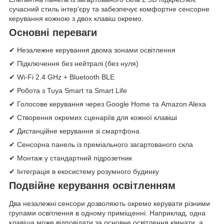
сучасний стиль інтер'єру та забезпечує комфортне сенсорне
керування кожною з двох клавіш окремо.
Основні переваги
✔ Незалежне керування двома зонами освітлення
✔ Підключення без нейтралі (без нуля)
✔ Wi-Fi 2.4 GHz + Bluetooth BLE
✔ Робота з Tuya Smart та Smart Life
✔ Голосове керування через Google Home та Amazon Alexa
✔ Створення окремих сценаріїв для кожної клавіші
✔ Дистанційне керування зі смартфона
✔ Сенсорна панель із преміального загартованого скла
✔ Монтаж у стандартний підрозетник
✔ Інтеграція в екосистему розумного будинку
Подвійне керування освітленням
Два незалежні сенсори дозволяють окремо керувати різними
групами освітлення в одному приміщенні. Наприклад, одна
клавіша може відповідати за основне освітлення кімнати, а