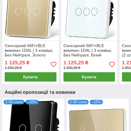
Сенсорний WiFi+BLE
Сенсорний WiFi+BLE
Сенс
вимикач 1DAL | 3 клавіші,
вимикач 1DAL | 3 клавіші,
вими
Без Нейтралі, Золото
Без Нейтралі, Білий
(2 ш
(G86D-SW3G.WF.SL.GD)
(G86D-SW3G.WF.SL.WT)
(G2
1 125,25
1 125,25
1 2
₴
₴
STX
1 250,28 ₴
1 250,28 ₴
1 351
Купити
Купити
Акційні пропозиції та новинки
2.5D скло
–10%
2.5D скло
–10%