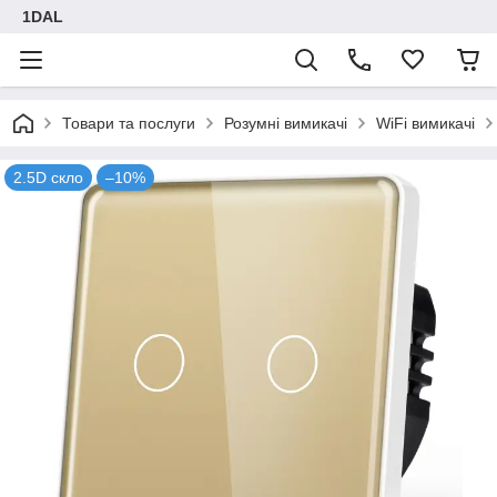
1DAL
Товари та послуги
Розумні вимикачі
WiFi вимикачі
2.5D скло
–10%