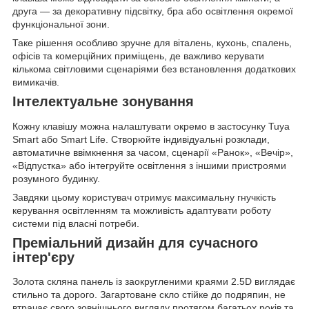
друга — за декоративну підсвітку, бра або освітлення окремої
функціональної зони.
Таке рішення особливо зручне для віталень, кухонь, спалень,
офісів та комерційних приміщень, де важливо керувати
кількома світловими сценаріями без встановлення додаткових
вимикачів.
Інтелектуальне зонування
Кожну клавішу можна налаштувати окремо в застосунку Tuya
Smart або Smart Life. Створюйте індивідуальні розклади,
автоматичне ввімкнення за часом, сценарії «Ранок», «Вечір»,
«Відпустка» або інтегруйте освітлення з іншими пристроями
розумного будинку.
Завдяки цьому користувач отримує максимальну гнучкість
керування освітленням та можливість адаптувати роботу
системи під власні потреби.
Преміальний дизайн для сучасного
інтер'єру
Золота скляна панель із заокругленими краями 2.5D виглядає
стильно та дорого. Загартоване скло стійке до подряпин, не
втрачає свого зовнішнього вигляду протягом багатьох років та