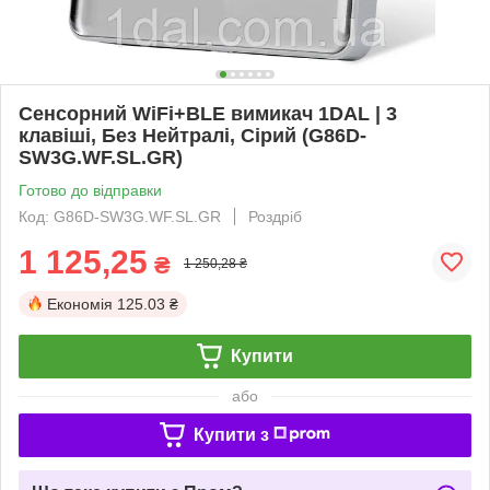
Сенсорний WiFi+BLE вимикач 1DAL | 3
клавіші, Без Нейтралі, Сірий (G86D-
SW3G.WF.SL.GR)
Готово до відправки
Код: G86D-SW3G.WF.SL.GR
Роздріб
1 125,25
₴
1 250,28 ₴
Економія
125.03 ₴
Купити
або
Купити з