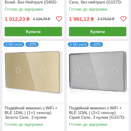
Білий, Без Нейтралі (G86D-
Скло, без нейтралі (G157D-
SW1G.WF.SL.WT)
SW1GX2.WF.SL.GR)
Готово до відправки
Готово до відправки
1 012,23
1 961,12
₴
₴
1 124,70 ₴
2 179,02 ₴
Купити
Купити
2.5D скло
–10%
2.5D скло
–10%
Подвійний вимикач з WiFi +
Подвійний вимикач з WiFi +
BLE 1DAL | (1+1 сенсор)
BLE 1DAL | (2+2 сенсор)
Золото Скло, З нулем
Сірий Скло, З нулем (G157D-
(G157D-SW1GX2.WF.GD)
SW2GX2.WF.GR)
Готово до відправки
Готово до відправки