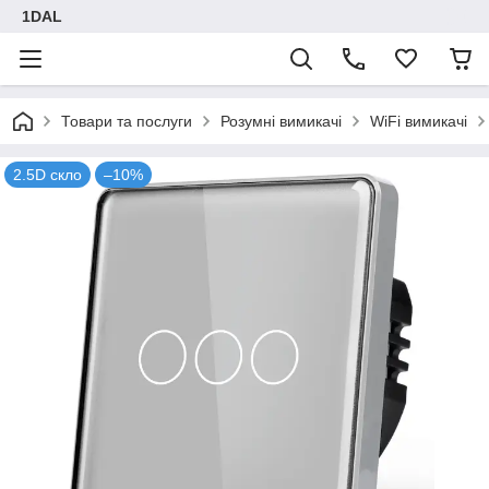
1DAL
Товари та послуги
Розумні вимикачі
WiFi вимикачі
2.5D скло
–10%