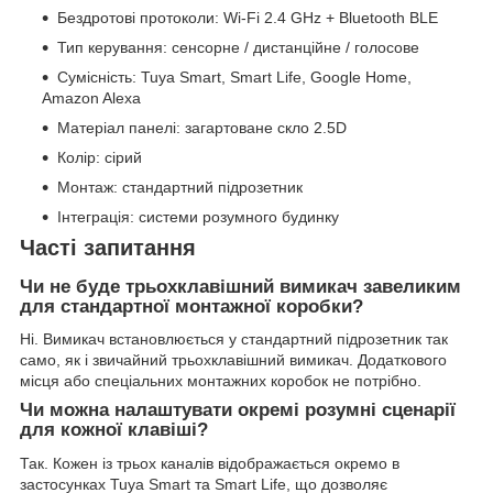
Бездротові протоколи: Wi-Fi 2.4 GHz + Bluetooth BLE
Тип керування: сенсорне / дистанційне / голосове
Сумісність: Tuya Smart, Smart Life, Google Home,
Amazon Alexa
Матеріал панелі: загартоване скло 2.5D
Колір: сірий
Монтаж: стандартний підрозетник
Інтеграція: системи розумного будинку
Часті запитання
Чи не буде трьохклавішний вимикач завеликим
для стандартної монтажної коробки?
Ні. Вимикач встановлюється у стандартний підрозетник так
само, як і звичайний трьохклавішний вимикач. Додаткового
місця або спеціальних монтажних коробок не потрібно.
Чи можна налаштувати окремі розумні сценарії
для кожної клавіші?
Так. Кожен із трьох каналів відображається окремо в
застосунках Tuya Smart та Smart Life, що дозволяє