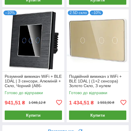
–10%
2.5D скло
–10%
Розумний вимикач WiFi + BLE
Подвійний вимикач з WiFi +
1DAL | 3 сенсори, Алюміній +
BLE 1DAL | (1+2 сенсора)
Скло, Чорний (A86-
Золото Скло, З нулем
GSW3G.WF.BL)
(G157D-SW1G2G.WF.GD)
Готово до відправки
Готово до відправки
941,51
1 434,51
₴
₴
1 046,12 ₴
1 593,90 ₴
Купити
Купити
Показати ще