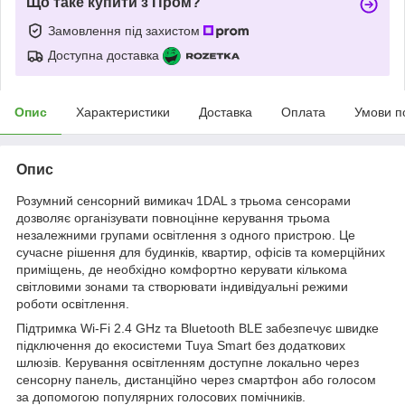
Що таке купити з Пром?
Замовлення під захистом
Доступна доставка
Опис
Характеристики
Доставка
Оплата
Умови п
Опис
Розумний сенсорний вимикач 1DAL з трьома сенсорами
дозволяє організувати повноцінне керування трьома
незалежними групами освітлення з одного пристрою. Це
сучасне рішення для будинків, квартир, офісів та комерційних
приміщень, де необхідно комфортно керувати кількома
світловими зонами та створювати індивідуальні режими
роботи освітлення.
Підтримка Wi-Fi 2.4 GHz та Bluetooth BLE забезпечує швидке
підключення до екосистеми Tuya Smart без додаткових
шлюзів. Керування освітленням доступне локально через
сенсорну панель, дистанційно через смартфон або голосом
за допомогою популярних голосових помічників.