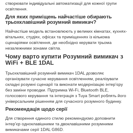
створювати індивідуальні автоматизації для кожної групи
освітлення.
Для яких приміщень найчастіше обирають
трьохклавішний розумний вимикач?
Найчастіше модель встановлюють у великих кімнатах, кухнях-
вітальнях, студіях, офісах та приміщеннях із кількома
сценаріями освітлення, де необхідно керувати трьома
незалежними зонами світла.
Чому варто купити Розумний вимикач з
WiFi + BLE 1DAL
Трьохклавішний розумний вимикач 1DAL дозволяє
організувати сучасне керування освітленням, реалізувати
складні розумні сценарії та виконати модернізацію інтер'єру
без заміни проводки. Підтримка Wi-Fi, Bluetooth BLE,
голосового керування та інтеграція з Tuya Smart роблять його
універсальним рішенням для сучасного розумного будинку.
Рекомендація щодо серії
Для створення єдиного стилю рекомендуємо доповнити
інтер'єр одноклавішними та двоклавішними розумними
вимикачами серії 1DAL G86D.