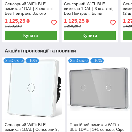
Сенсорний WiFi+BLE
Сенсорний WiFi+BLE
Сенс
вимикач 1DAL | 3 клавіші,
вимикач 1DAL | 3 клавіші,
вими
Без Нейтралі, Золото
Без Нейтралі, Білий
(2 ш
(G86D-SW3G.WF.SL.GD)
(G86D-SW3G.WF.SL.WT)
(G2
1 125,25
1 125,25
1 2
₴
₴
STX
1 250,28 ₴
1 250,28 ₴
1 420
Купити
Купити
Акційні пропозиції та новинки
2.5D скло
–10%
2.5D скло
–10%
Сенсорний WiFi+BLE
Подвійний вимикач WiFi +
вимикач 1DAL | Сенсорний ,
BLE 1DAL | 1+1 сенсор, Сіре