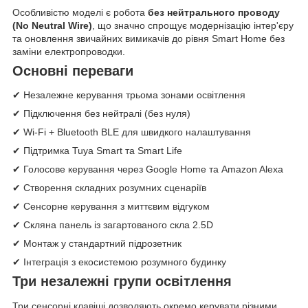
Особливістю моделі є робота
без нейтрального проводу
(No Neutral Wire)
, що значно спрощує модернізацію інтер'єру
та оновлення звичайних вимикачів до рівня Smart Home без
заміни електропроводки.
Основні переваги
✔ Незалежне керування трьома зонами освітлення
✔ Підключення без нейтралі (без нуля)
✔ Wi-Fi + Bluetooth BLE для швидкого налаштування
✔ Підтримка Tuya Smart та Smart Life
✔ Голосове керування через Google Home та Amazon Alexa
✔ Створення складних розумних сценаріїв
✔ Сенсорне керування з миттєвим відгуком
✔ Скляна панель із загартованого скла 2.5D
✔ Монтаж у стандартний підрозетник
✔ Інтеграція з екосистемою розумного будинку
Три незалежні групи освітлення
Три сенсорні клавіші дозволяють окремо керувати різними