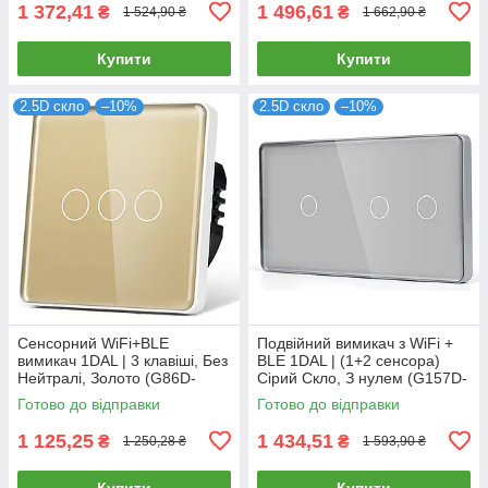
1 372,41
1 496,61
₴
₴
1 524,90 ₴
1 662,90 ₴
Купити
Купити
2.5D скло
–10%
2.5D скло
–10%
Сенсорний WiFi+BLE
Подвійний вимикач з WiFi +
вимикач 1DAL | 3 клавіші, Без
BLE 1DAL | (1+2 сенсора)
Нейтралі, Золото (G86D-
Сірий Скло, З нулем (G157D-
SW3G.WF.SL.GD)
SW1G2G.WF.GR)
Готово до відправки
Готово до відправки
1 125,25
1 434,51
₴
₴
1 250,28 ₴
1 593,90 ₴
Купити
Купити