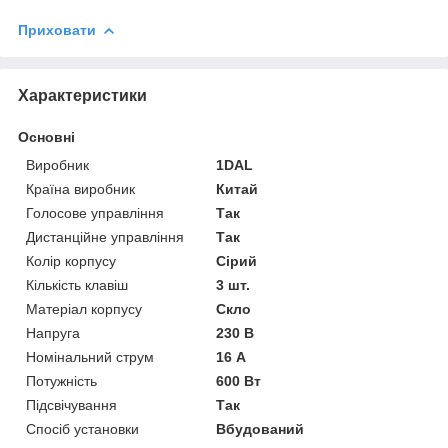
Приховати
Характеристики
Основні
Виробник
1DAL
Країна виробник
Китай
Голосове управління
Так
Дистанційне управління
Так
Колір корпусу
Сірий
Кількість клавіш
3 шт.
Матеріал корпусу
Скло
Напруга
230 В
Номінальний струм
16 А
Потужність
600 Вт
Підсвічування
Так
Спосіб установки
Вбудований