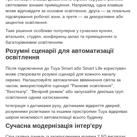
світловими зонами приміщення. Наприклад, одна клавіша
може відповідати за основне освітлення, друга — за локальне
підсвічування робочої зони, а третя — за декоративне або
акцентне освітлення.
Таке рішення особливо популярне у сучасних кухнях,
вітальнях, студіях, конференц-залах та приміщеннях із
багаторівневим освітленням.
Розумні сценарії для автоматизації
освітлення
Після підключення до Tuya Smart або Smart Life користувач
може створювати розумні сценарії для кожного каналу
окремо. Налаштовуйте автоматичне ввімкнення світла за
часом, використовуйте сценарії "Ранкове освітлення",
"Кінотеатр", "Вечірній режим" або запускайте декілька груп
освітлення одним натисканням.
Інтеграція з датчиками руху, датчиками відкриття дверей,
розумними розетками та іншими пристроями Tuya відкриває
широкі можливості автоматизації всього будинку.
Сучасна модернізація інтер'єру
Сіра скляна панель із заокругленими краями 2.5D виглядає