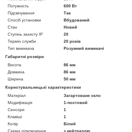
Потужність
600 Вт
Підсвічування
Так
Спосіб установки
Вбудований
Стан
Новий
Ступінь захисту IP
20
Термін служби
20 років
Тип вимикача
Розумний вимикачі
Габаритні розміри
Висота
86 мм
Довжина
86 мм
Ширина
50 мм
Користувальницькі характеристики
Матеріал
Загартоване скло
Модифікація
1-постовий
Сенсори
1
Клавіші
1
Колір
Білий
Схема підключення
з нейтраллю