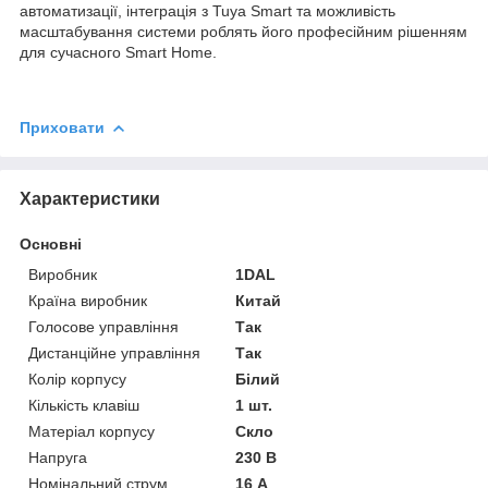
автоматизації, інтеграція з Tuya Smart та можливість
масштабування системи роблять його професійним рішенням
для сучасного Smart Home.
Приховати
Характеристики
Основні
Виробник
1DAL
Країна виробник
Китай
Голосове управління
Так
Дистанційне управління
Так
Колір корпусу
Білий
Кількість клавіш
1 шт.
Матеріал корпусу
Скло
Напруга
230 В
Номінальний струм
16 А