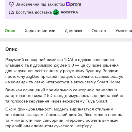
Замовлення під захистом
Доступна доставка
Опис
Характеристики
Доставка
Оплата
Умови п
Опис
Розумний сенсорний вимикач 1DAL з однією сенсорною
клавішею та підтримкою ZigBee 3.0 — це сучасне рішення
для керування освітленням у розумному будинку. Завдяки
протоколу ZigBee пристрій працює стабільно, швидко реагує
на команди та легко інтегрується в екосистему Smart Home.
Вимикач оснащений преміальною сенсорною панеллю із
загартованого скла 2.5D та підтримує локальне, дистанційне
та голосове керування через екосистему Tuya Smart.
Окрім функціональності, модель вирізняється стильним
зовнішнім виглядом. Лаконічний дизайн, біла скляна панель
та мінімалістичний сенсорний інтерфейс роблять вимикач
гармонійним елементом сучасного інтер'єру.