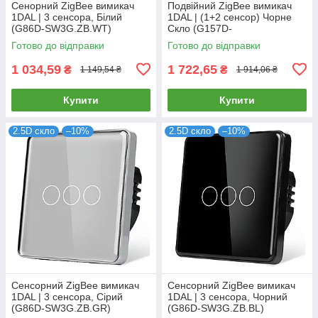
Сенорний ZigBee вимикач
Подвійний ZigBee вимикач
1DAL | 3 сенсора, Білий
1DAL | (1+2 сенсор) Чорне
(G86D-SW3G.ZB.WT)
Скло (G157D-
SW1G2G.ZB.BL)
Готово до відправки
Готово до відправки
1 034,59
1 722,65
₴
₴
1 149,54 ₴
1 914,06 ₴
Купити
Купити
2.5D скло
–10%
2.5D скло
–10%
Сенсорний ZigBee вимикач
Сенсорний ZigBee вимикач
1DAL | 3 сенсора, Сірий
1DAL | 3 сенсора, Чорний
(G86D-SW3G.ZB.GR)
(G86D-SW3G.ZB.BL)