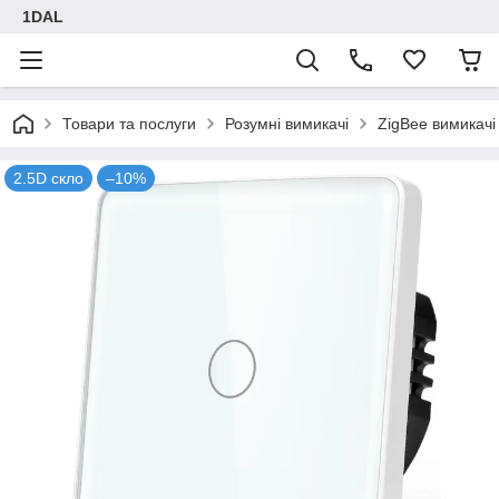
1DAL
Товари та послуги
Розумні вимикачі
ZigBee вимикачі
2.5D скло
–10%