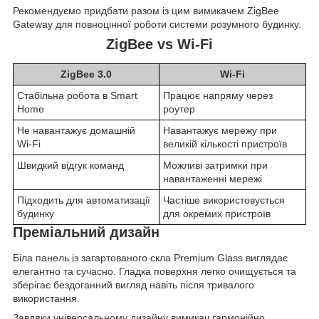
Рекомендуємо придбати разом із цим вимикачем ZigBee
Gateway для повноцінної роботи системи розумного будинку.
ZigBee vs Wi‑Fi
ZigBee 3.0
Wi‑Fi
Стабільна робота в Smart
Працює напряму через
Home
роутер
Не навантажує домашній
Навантажує мережу при
Wi‑Fi
великій кількості пристроїв
Швидкий відгук команд
Можливі затримки при
навантаженні мережі
Підходить для автоматизації
Частіше використовується
будинку
для окремих пристроїв
Преміальний дизайн
Біла панель із загартованого скла Premium Glass виглядає
елегантно та сучасно. Гладка поверхня легко очищується та
зберігає бездоганний вигляд навіть після тривалого
використання.
Завдяки універсальному дизайну вимикач гармонійно