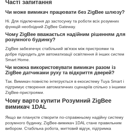
Часті запитання
Чи може вимикач працювати без ZigBee шлюзу?
Ні. Для підключення до застосунку та роботи всіх розумних
функцій необхідний ZigBee Gateway.
Чому ZigBee вважається надійним рішенням для
розумного будинку?
ZigBee забезпечує стабільний зв'язок між пристроями та
добре підходить для автоматизації освітлення й інших систем
Smart Home.
Чи можна використовувати вимикач разом із
ZigBee датчиками руху та відкриття дверей?
Так. Вимикач повністю інтегрується в екосистему Tuya Smart і
підтримує створення автоматичних сценаріїв спільно з іншими
ZigBee-пристроями.
Чому варто купити Розумний ZigBee
вимикач 1DAL
Якщо ви плануєте створити по-справжньому надійну систему
розумного будинку, ZigBee-вимикач 1DAL стане правильним
вибором. Стабільна робота, миттєвий відгук, підтримка