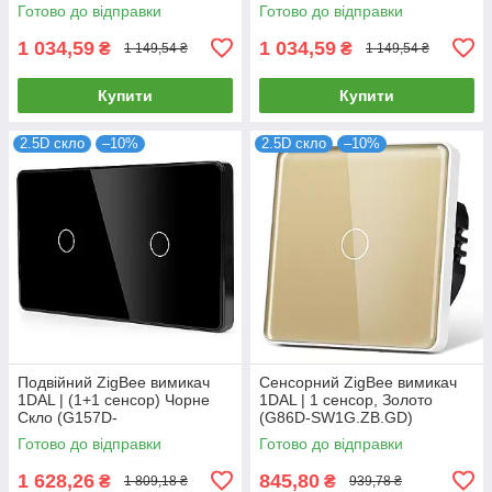
Готово до відправки
Готово до відправки
1 034,59
1 034,59
₴
₴
1 149,54 ₴
1 149,54 ₴
Купити
Купити
2.5D скло
–10%
2.5D скло
–10%
Подвійний ZigBee вимикач
Сенсорний ZigBee вимикач
1DAL | (1+1 сенсор) Чорне
1DAL | 1 сенсор, Золото
Скло (G157D-
(G86D-SW1G.ZB.GD)
SW1GX2.ZB.BL)
Готово до відправки
Готово до відправки
1 628,26
845,80
₴
₴
1 809,18 ₴
939,78 ₴