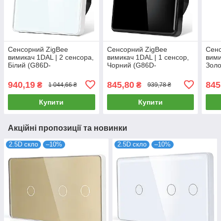
Сенсорний ZigBee
Сенсорний ZigBee
Сенс
вимикач 1DAL | 2 сенсора,
вимикач 1DAL | 1 сенсор,
вими
Білий (G86D-
Чорний (G86D-
Золо
SW2G.ZB.WT)
SW1G.ZB.BL)
SW1
940,19
845,80
845
₴
₴
1 044,66 ₴
939,78 ₴
Купити
Купити
Акційні пропозиції та новинки
2.5D скло
–10%
2.5D скло
–10%