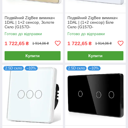
Подвійний ZigBee вимикач
Подвійний ZigBee вимикач
1DAL | 1+2 сенсор, Золоте
1DAL | (1+2 сенсор) Біле
Скло (G157D-
Скло (G157D-
SW1G2G.ZB.GD)
SW1G2G.ZB.WT)
Готово до відправки
Готово до відправки
1 722,65
1 722,65
₴
₴
1 914,06 ₴
1 914,06 ₴
Купити
Купити
2.5D скло
–10%
2.5D скло
–10%