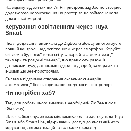
На відміну від звичайних Wi-Fi пристроїв, ZigBee не створює
додаткового навантаження на роутер та не займає канали
домашньої мережі.
Керування освітленням через Tuya
Smart
Після додавання вимикача до ZigBee Gateway ви отримуєте
повний контроль над освітленням через смартфон. Керуйте
світлом з будь-якої точки світу, створюйте автоматизації,
таймери та розумні сценарії, що працюють разом із
датчиками руху, датчиками відкриття дверей, камерами та
іншими ZigBee-пристроями.
Система підтримує створення складних сценаріїв
автоматизації без використання додаткових контролерів.
Чи потрібен хаб?
Так, для роботи цього вимикача необхідний ZigBee шлюз
(Gateway).
Шлюз забезпечує зв'язок між вимикачем та застосунком Tuya
Smart або Smart Life, відкриваючи доступ до дистанційного
керування, автоматизацій та голосових команд.