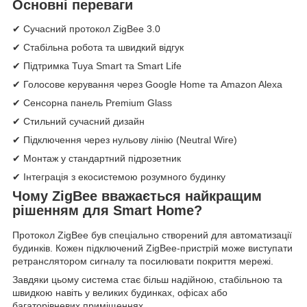
Основні переваги
✔ Сучасний протокол ZigBee 3.0
✔ Стабільна робота та швидкий відгук
✔ Підтримка Tuya Smart та Smart Life
✔ Голосове керування через Google Home та Amazon Alexa
✔ Сенсорна панель Premium Glass
✔ Стильний сучасний дизайн
✔ Підключення через нульову лінію (Neutral Wire)
✔ Монтаж у стандартний підрозетник
✔ Інтеграція з екосистемою розумного будинку
Чому ZigBee вважається найкращим
рішенням для Smart Home?
Протокол ZigBee був спеціально створений для автоматизації
будинків. Кожен підключений ZigBee-пристрій може виступати
ретранслятором сигналу та посилювати покриття мережі.
Завдяки цьому система стає більш надійною, стабільною та
швидкою навіть у великих будинках, офісах або
багаторівневих приміщеннях.