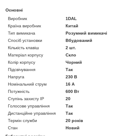
Основні
Виробник
1DAL
Країна виробник
Китай
Тип вимикача
Розумний вимикачі
Спосіб установки
Вбудований
Кількість клавіш
2 шт.
Матеріал корпусу
Скло
Колір корпусу
Чорний
Підсвічування
Так
Напруга
230 В
Номінальний струм
16 А
Потужність
600 Вт
Ступінь захисту IP
20
Голосове управління
Так
Дистанційне управління
Так
Термін служби
20 років
Стан
Новий