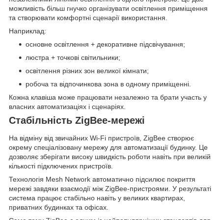
можливість більш гнучко організувати освітлення приміщення
та створювати комфортні сценарії використання.
Наприклад:
основне освітлення + декоративне підсвічування;
люстра + точкові світильники;
освітлення різних зон великої кімнати;
робоча та відпочинкова зона в одному приміщенні.
Кожна клавіша може працювати незалежно та брати участь у
власних автоматизаціях і сценаріях.
Стабільність ZigBee-мережі
На відміну від звичайних Wi-Fi пристроїв, ZigBee створює
окрему спеціалізовану мережу для автоматизації будинку. Це
дозволяє зберігати високу швидкість роботи навіть при великій
кількості підключених пристроїв.
Технологія Mesh Network автоматично підсилює покриття
мережі завдяки взаємодії між ZigBee-пристроями. У результаті
система працює стабільно навіть у великих квартирах,
приватних будинках та офісах.