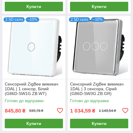
Купити
Купити
2.5D скло
–10%
2.5D скло
–10%
Сенсорний ZigBee вимикач
Сенсорний ZigBee вимикач
1DAL | 1 сенсор, Білий
1DAL | 3 сенсора, Сірий
(G86D-SW1G.ZB.WT)
(G86D-SW3G.ZB.GR)
Готово до відправки
Готово до відправки
845,80
1 034,59
₴
₴
939,78 ₴
1 149,54 ₴
Купити
Купити