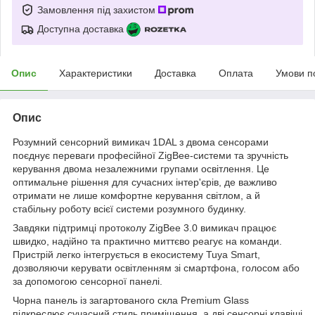
Замовлення під захистом
Доступна доставка
Опис
Характеристики
Доставка
Оплата
Умови п
Опис
Розумний сенсорний вимикач 1DAL з двома сенсорами
поєднує переваги професійної ZigBee-системи та зручність
керування двома незалежними групами освітлення. Це
оптимальне рішення для сучасних інтер'єрів, де важливо
отримати не лише комфортне керування світлом, а й
стабільну роботу всієї системи розумного будинку.
Завдяки підтримці протоколу ZigBee 3.0 вимикач працює
швидко, надійно та практично миттєво реагує на команди.
Пристрій легко інтегрується в екосистему Tuya Smart,
дозволяючи керувати освітленням зі смартфона, голосом або
за допомогою сенсорної панелі.
Чорна панель із загартованого скла Premium Glass
підкреслює сучасний стиль приміщення, а дві сенсорні клавіші