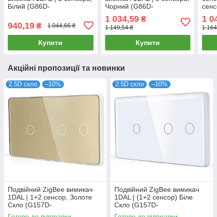
Білий (G86D-
Чорний (G86D-
сенс
SW2G.ZB.WT)
SW3G.ZB.BL)
ней
1 034,59
1 0
₴
SW1
940,19
₴
1 044,66 ₴
1 149,54 ₴
1 164
Купити
Купити
Акційні пропозиції та новинки
2.5D скло
–10%
2.5D скло
–10%
Подвійний ZigBee вимикач
Подвійний ZigBee вимикач
1DAL | 1+2 сенсор, Золоте
1DAL | (1+2 сенсор) Біле
Скло (G157D-
Скло (G157D-
SW1G2G.ZB.GD)
SW1G2G.ZB.WT)
Готово до відправки
Готово до відправки