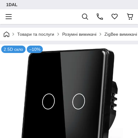
1DAL
Товари та послуги
Розумні вимикачі
ZigBee вимикачі
2.5D скло
–10%