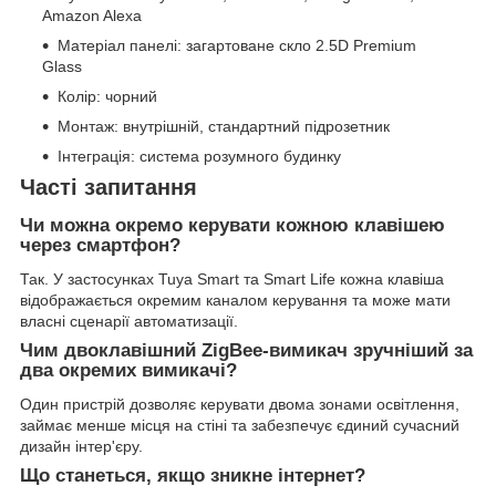
Amazon Alexa
Матеріал панелі: загартоване скло 2.5D Premium
Glass
Колір: чорний
Монтаж: внутрішній, стандартний підрозетник
Інтеграція: система розумного будинку
Часті запитання
Чи можна окремо керувати кожною клавішею
через смартфон?
Так. У застосунках Tuya Smart та Smart Life кожна клавіша
відображається окремим каналом керування та може мати
власні сценарії автоматизації.
Чим двоклавішний ZigBee-вимикач зручніший за
два окремих вимикачі?
Один пристрій дозволяє керувати двома зонами освітлення,
займає менше місця на стіні та забезпечує єдиний сучасний
дизайн інтер'єру.
Що станеться, якщо зникне інтернет?