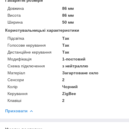
Габаритні розміри
Довжина
86 мм
Висота
86 мм
Ширина
50 мм
Користувальницькі характеристики
Підсвітка
Так
Голосове керування
Так
Дистанційне керування
Так
Модифікація
1-постовий
Схема підключення
з нейтраллю
Матеріал
Загартоване скло
Сенсори
2
Колір
Чорний
Керування
ZigBee
Клавіші
2
Приховати