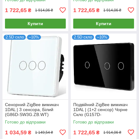
1 722,65
1 722,65
₴
₴
1 914,06 ₴
1 914,06 ₴
Купити
Купити
2.5D скло
–10%
2.5D скло
–10%
Сенорний ZigBee вимикач
Подвійний ZigBee вимикач
1DAL | 3 сенсора, Білий
1DAL | (1+2 сенсор) Чорне
(G86D-SW3G.ZB.WT)
Скло (G157D-
SW1G2G.ZB.BL)
Готово до відправки
Готово до відправки
1 034,59
1 722,65
₴
₴
1 149,54 ₴
1 914,06 ₴