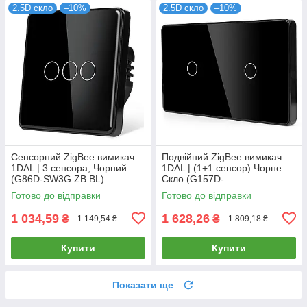
2.5D скло
–10%
2.5D скло
–10%
Сенсорний ZigBee вимикач
Подвійний ZigBee вимикач
1DAL | 3 сенсора, Чорний
1DAL | (1+1 сенсор) Чорне
(G86D-SW3G.ZB.BL)
Скло (G157D-
SW1GX2.ZB.BL)
Готово до відправки
Готово до відправки
1 034,59
1 628,26
₴
₴
1 149,54 ₴
1 809,18 ₴
Купити
Купити
Показати ще