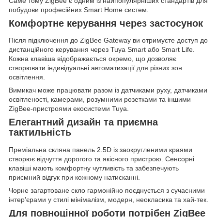
Саме тому ZigBee є одним із найпопулярніших стандартів для
побудови професійних Smart Home систем.
Комфортне керування через застосунок
Після підключення до ZigBee Gateway ви отримуєте доступ до
дистанційного керування через Tuya Smart або Smart Life.
Кожна клавіша відображається окремо, що дозволяє
створювати індивідуальні автоматизації для різних зон
освітлення.
Вимикач може працювати разом із датчиками руху, датчиками
освітленості, камерами, розумними розетками та іншими
ZigBee-пристроями екосистеми Tuya.
Елегантний дизайн та приємна
тактильність
Преміальна скляна панель 2.5D із заокругленими краями
створює відчуття дорогого та якісного пристрою. Сенсорні
клавіші мають комфортну чутливість та забезпечують
приємний відгук при кожному натисканні.
Чорне загартоване скло гармонійно поєднується з сучасними
інтер'єрами у стилі мінімалізм, модерн, неокласика та хай-тек.
Для повноцінної роботи потрібен ZigBee