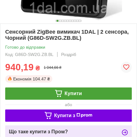
Сенсорний ZigBee вимикач 1DAL | 2 сенсора,
Чорний (G86D-SW2G.ZB.BL)
Готово до відправки
Код: G86D-SW2G.ZB.BL
Роздріб
940,19
₴
1 044,66 ₴
Економія
104.47 ₴
Купити
або
Купити з
Що таке купити з Пром?