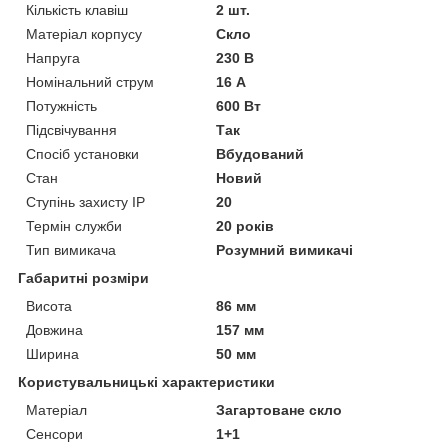
Кількість клавіш
2 шт.
Матеріал корпусу
Скло
Напруга
230 В
Номінальний струм
16 А
Потужність
600 Вт
Підсвічування
Так
Спосіб установки
Вбудований
Стан
Новий
Ступінь захисту IP
20
Термін служби
20 років
Тип вимикача
Розумний вимикачі
Габаритні розміри
Висота
86 мм
Довжина
157 мм
Ширина
50 мм
Користувальницькі характеристики
Матеріал
Загартоване скло
Сенсори
1+1