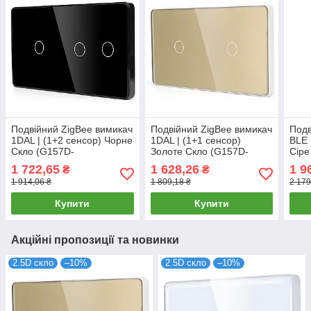
Подвійний ZigBee вимикач
Подвійний ZigBee вимикач
Подв
1DAL | (1+2 сенсор) Чорне
1DAL | (1+1 сенсор)
BLE 
Скло (G157D-
Золоте Скло (G157D-
Сіре
SW1G2G.ZB.BL)
SW1GX2.ZB.GD)
(G1
1 722,65
1 628,26
1 9
₴
₴
SW1
1 914,06 ₴
1 809,18 ₴
2 179
Купити
Купити
Акційні пропозиції та новинки
2.5D скло
–10%
2.5D скло
–10%