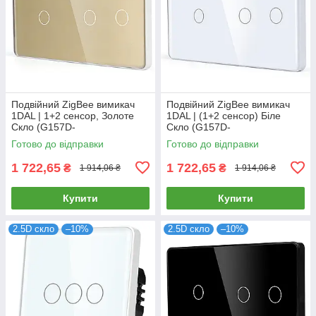
Подвійний ZigBee вимикач
Подвійний ZigBee вимикач
1DAL | 1+2 сенсор, Золоте
1DAL | (1+2 сенсор) Біле
Скло (G157D-
Скло (G157D-
SW1G2G.ZB.GD)
SW1G2G.ZB.WT)
Готово до відправки
Готово до відправки
1 722,65
1 722,65
₴
₴
1 914,06 ₴
1 914,06 ₴
Купити
Купити
2.5D скло
–10%
2.5D скло
–10%