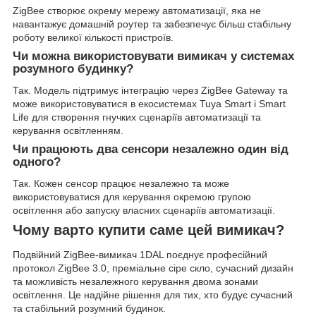
ZigBee створює окрему мережу автоматизації, яка не
навантажує домашній роутер та забезпечує більш стабільну
роботу великої кількості пристроїв.
Чи можна використовувати вимикач у системах
розумного будинку?
Так. Модель підтримує інтеграцію через ZigBee Gateway та
може використовуватися в екосистемах Tuya Smart і Smart
Life для створення гнучких сценаріїв автоматизації та
керування освітленням.
Чи працюють два сенсори незалежно один від
одного?
Так. Кожен сенсор працює незалежно та може
використовуватися для керування окремою групою
освітлення або запуску власних сценаріїв автоматизації.
Чому варто купити саме цей вимикач?
Подвійний ZigBee-вимикач 1DAL поєднує професійний
протокол ZigBee 3.0, преміальне сіре скло, сучасний дизайн
та можливість незалежного керування двома зонами
освітлення. Це надійне рішення для тих, хто будує сучасний
та стабільний розумний будинок.