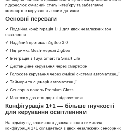
підкреслює сучасний стиль інтер'єру та забезпечує
комфортне керування легким дотиком.
Основні переваги
✔ Подвійна конфігурація 1+1 для двох незалежних зон
освітлення
✔ Надійний протокол ZigBee 3.0
✔ Підтримка Mesh-мережі ZigBee
✔ Інтеграція з Tuya Smart та Smart Life
✔ Дистанційне керування через смартфон
✔ Голосове керування через сумісні системи автоматизації
✔ Таймери та сценарії автоматизації
✔ Сенсорна панель Premium Glass
✔ Монтаж у два стандартні підрозетники
Конфігурація 1+1 — більше гнучкості
для керування освітленням
На відміну від класичного двоклавішного вимикача,
конфігурація 1+1 складається з двох незалежних сенсорних