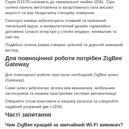
Серія G157D належить до преміальної лінійки 1DAL. Сіра
скляна панель виготовлена із загартованого скла високої
міцності та має бездоганну глянцеву поверхню.
Сенсорні клавіші забезпечують плавний та приємний
тактильний відгук, а мінімалістичний дизайн гармонійно
доповнює сучасні інтер'єри у стилях модерн, мінімалізм та
хай-тек.
Подвійна скляна рамка створює цілісний та дорогий зовнішній
вигляд.
Для повноцінної роботи потрібен ZigBee
Gateway
Для повноцінної роботи пристрою необхідний ZigBee шлюз
(Gateway).
Саме шлюз забезпечує зв'язок між вимикачем, мобільним
застосунком та іншими пристроями системи автоматизації.
Обирайте готові комплекти в нашому каталозі та створюйте
надійний розумний дім з 1DAL.
Часті запитання
Чим ZigBee кращий за звичайний Wi-Fi вимикач?