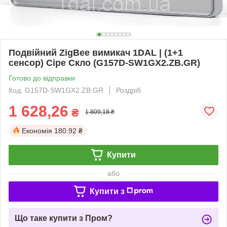
Подвійний ZigBee вимикач 1DAL | (1+1
сенсор) Сіре Скло (G157D-SW1GX2.ZB.GR)
Готово до відправки
Код: G157D-SW1GX2.ZB.GR
Роздріб
1 628,26
₴
1 809,18 ₴
Економія
180.92 ₴
Купити
або
Купити з
Що таке купити з Пром?