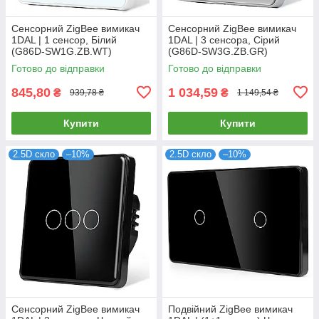
Сенсорний ZigBee вимикач
Сенсорний ZigBee вимикач
1DAL | 1 сенсор, Білий
1DAL | 3 сенсора, Сірий
(G86D-SW1G.ZB.WT)
(G86D-SW3G.ZB.GR)
Готово до відправки
Готово до відправки
845,80
1 034,59
₴
₴
939,78 ₴
1 149,54 ₴
Купити
Купити
2.5D скло
–10%
2.5D скло
–10%
Сенсорний ZigBee вимикач
Подвійний ZigBee вимикач