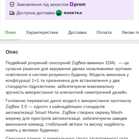
Замовлення під захистом
Доступна доставка
Опис
Характеристики
Доставка
Оплата
Умови п
Опис
Подвійний розумний сенсорний ZigBee-вимикач 1DAL — це
сучасне рішення для керування двома незалежними групами
освітлення в системі розумного будинку. Модель виконана у
конфігурації 1+1 та призначена для встановлення у два
стандартні підрозетники, забезпечуючи максимальну
зручність використання та елегантний симетричний дизайн.
Головною перевагою даної моделі є використання протоколу
ZigBee 3.0 — одного з найнадійніших стандартів
автоматизації Smart Home. ZigBee створює окрему Mesh-
мережу для пристроїв автоматизації, забезпечуючи швидке
виконання команд, стабільний зв'язок та високу надійність
навіть у великих будинках.
Сенсорна панель із преміального сірого загартованого скла