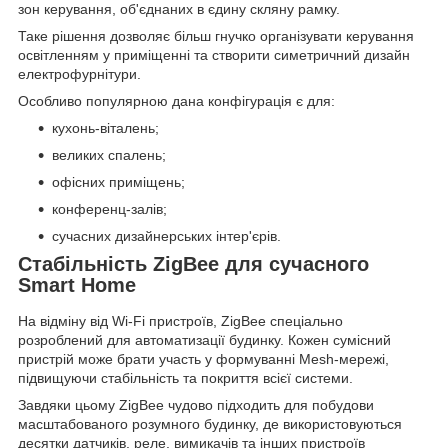
зон керування, об'єднаних в єдину скляну рамку.
Таке рішення дозволяє більш гнучко організувати керування
освітленням у приміщенні та створити симетричний дизайн
електрофурнітури.
Особливо популярною дана конфігурація є для:
кухонь-віталень;
великих спалень;
офісних приміщень;
конференц-залів;
сучасних дизайнерських інтер'єрів.
Стабільність ZigBee для сучасного
Smart Home
На відміну від Wi-Fi пристроїв, ZigBee спеціально
розроблений для автоматизації будинку. Кожен сумісний
пристрій може брати участь у формуванні Mesh-мережі,
підвищуючи стабільність та покриття всієї системи.
Завдяки цьому ZigBee чудово підходить для побудови
масштабованого розумного будинку, де використовуються
десятки датчиків, реле, вимикачів та інших пристроїв