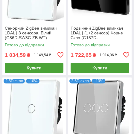
Сенорний ZigBee вимикач
Подвійний ZigBee вимикач
1DAL | 3 сенсора, Білий
1DAL | (1+2 сенсор) Чорне
(G86D-SW3G.ZB.WT)
Скло (G157D-
SW1G2G.ZB.BL)
Готово до відправки
Готово до відправки
1 034,59
1 722,65
₴
₴
1 149,54 ₴
1 914,06 ₴
Купити
Купити
2.5D скло
–10%
2.5D скло
–10%