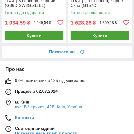
1DAL | 3 сенсора, Чорний
1DAL | (1+1 сенсор) Чорне
(G86D-SW3G.ZB.BL)
Скло (G157D-
SW1GX2.ZB.BL)
Готово до відправки
Готово до відправки
1 034,59
1 628,26
₴
₴
1 149,54 ₴
1 809,18 ₴
Купити
Купити
Показати ще
Про нас
98% позитивних з 125 відгуків за рік
Працює з 02.07.2024
м. Київ
вул. В.Черчиля, 42Е, Київ, Україна
Контакти
Сьогодні вихідний
Показати весь графік роботи