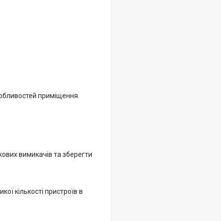
собливостей приміщення.
ових вимикачів та зберегти
кої кількості пристроїв в