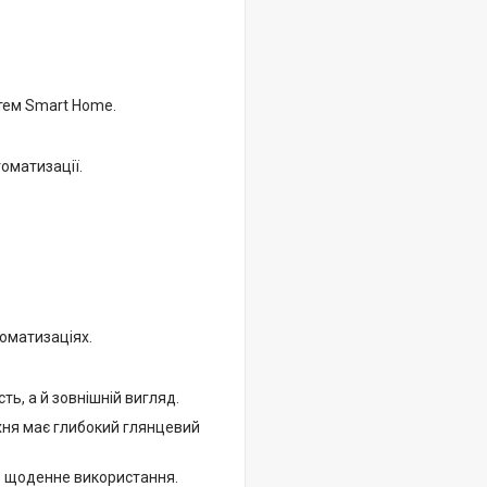
стем Smart Home.
оматизації.
оматизаціях.
ть, а й зовнішній вигляд.
рхня має глибокий глянцевий
е щоденне використання.