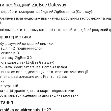
и необхідний ZigBee Gateway
ної роботи пристрою необхідний ZigBee шлюз (Gateway).
безпечує взаємодію між вимикачем, мобільним застосунком та ін
.
ві комплекти в нашому каталозі та створюйте надійний розумний ді
характеристики
обу: розумний сенсорний вимикач
ація: 1+2 (подвійний блок)
 сенсорів: 3
 зв'язку: ZigBee 3.0
ість шлюзу: так (ZigBee Gateway)
ть: Tuya Smart, Smart Life, Home Assistant
вання: сенсорне, дистанційне та через автоматизації
 панелі: загартоване скло Premium Glass
рий
 внутрішній
 конфігурація: два стандартні підрозетники
сті: таймери, сценарії та дистанційне керування
итання
отрібна конфігурація 1+2?