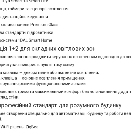
з Tuya Smart та Smart Life
ії, таймери та сценарії освітлення
а дистанційне керування
 скляна панель Premium Glass
ва стандартні підрозетники
осистеми 1DAL Smart Home
ція 1+2 для складних світлових зон
озволяє логічно розділити керування освітленням відповідно до о
ористувачі використовують таку схему:
 клавіша — декоративне або акцентне освітлення;
 клавіша — основне освітлення приміщення;
керування різними функціональними зонами.
озволяє отримати максимальний комфорт без встановлення додатк
ляд стіни.
професійний стандарт для розумного будинку
ee створений спеціально для автоматизації будинку та роботи вели
.
 Wi-Fi рішень, ZigBee: