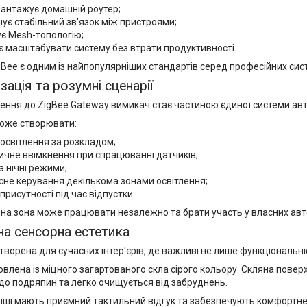
вантажує домашній роутер;
ує стабільний зв'язок між пристроями;
є Mesh-топологію;
 масштабувати систему без втрати продуктивності.
gBee є одним із найпопулярніших стандартів серед професійних си
ація та розумні сценарії
чення до ZigBee Gateway вимикач стає частиною єдиної системи авт
оже створювати:
 освітлення за розкладом;
чне ввімкнення при спрацюванні датчиків;
та нічні режими;
не керування декількома зонами освітлення;
 присутності під час відпустки.
на зона може працювати незалежно та брати участь у власних авт
а сенсорна естетика
творена для сучасних інтер'єрів, де важливі не лише функціональніс
влена із міцного загартованого скла сірого кольору. Скляна пове
 до подряпин та легко очищується від забруднень.
віші мають приємний тактильний відгук та забезпечують комфортн