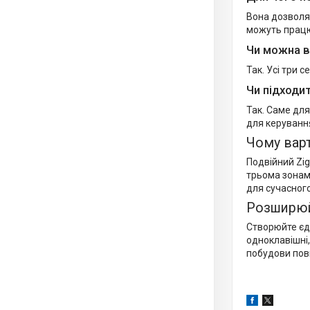
Вона дозволяє
можуть працю
Чи можна в
Так. Усі три 
Чи підходит
Так. Саме для
для керуванн
Чому варт
Подвійний Zig
трьома зонам
для сучасног
Розширюй
Створюйте єди
одноклавішні,
побудови пов