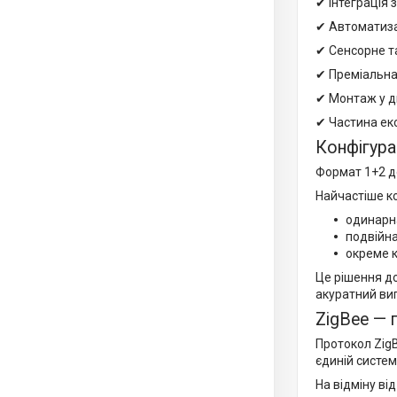
✔ Інтеграція 
✔ Автоматизац
✔ Сенсорне т
✔ Преміальна
✔ Монтаж у д
✔ Частина ек
Конфігура
Формат 1+2 д
Найчастіше к
одинарна
подвійна
окреме 
Це рішення д
акуратний виг
ZigBee — 
Протокол ZigB
єдиній системі
На відміну від