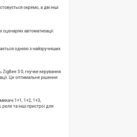
товується окремо, а дві інші
х сценаріях автоматизації.
жається однією з найзручніших
 ZigBee 3.0, гнучке керування
ації. Це оптимальне рішення
икачі 1+1, 1+2, 1+3,
 реле та інші пристрої для