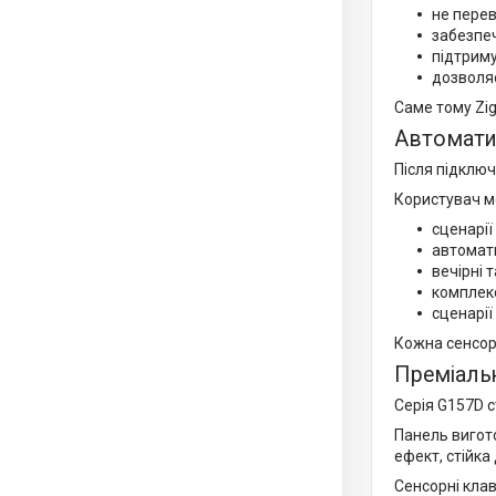
не пере
забезпеч
підтриму
дозволяє
Саме тому Zi
Автоматиз
Після підклю
Користувач м
сценарії
автомати
вечірні 
комплекс
сценарії
Кожна сенсор
Преміальн
Серія G157D с
Панель вигото
ефект, стійка
Сенсорні кла