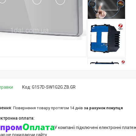
дправки
Код:
G157D-SW1G2G.ZB.GR
повернення товару протягом 14 днів
за рахунок покупця
У компанії підключені електронні плате
вар не покидаючи сайту.