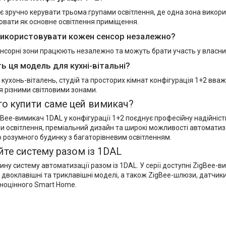
 зручно керувати трьома групами освітлення, де одна зона викорис
вати як основне освітлення приміщення.
икористовувати кожен сенсор незалежно?
сенсорні зони працюють незалежно та можуть брати участь у власни
ь ця модель для кухні-вітальні?
 кухонь-віталень, студій та просторих кімнат конфігурація 1+2 вва
я різними світловими зонами.
о купити саме цей вимикач?
Bee-вимикач 1DAL у конфігурації 1+2 поєднує професійну надійність
и освітлення, преміальний дизайн та широкі можливості автоматиз
о розумного будинку з багаторівневим освітленням.
те систему разом із 1DAL
ну систему автоматизації разом із 1DAL. У серії доступні ZigBee-вим
 двоклавішні та триклавішні моделі, а також ZigBee-шлюзи, датчики,
ноцінного Smart Home.