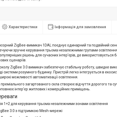
Характеристики
Інформація для замовлення
сорний ZigBee-вимикач 1DAL поєднує одинарний та подвійний сенсо
печуючи зручне керування трьома незалежними групами освітлення.
опулярніших рішень для сучасних інтер'єрів, де використовується б
лових сценаріїв.
околу ZigBee 3.0 вимикач забезпечує стабільну роботу, швидке ви
аді системи розумного будинку. Пристрій легко інтегрується в екосис
широкі можливості автоматизації освітлення.
з преміального загартованого скла створює відчуття дорогого та с
повнює інтер'єр житлових і комерційних приміщень.
ереваги
ія 1+2 для керування трьома незалежними зонами освітлення
igBee 3.0 з підтримкою Mesh-мережі