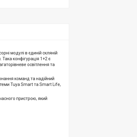
рні модулі в єдиній скляній
 Така конфігурація 1+2 є
агаторівневе освітлення та
конання команд та надійний
теми Tuya Smart та Smart Life,
учасного пристрою, який