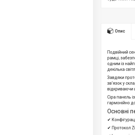
Опис
Подвійний сен
рамці, забез
одним із найп
декілька світ
Завдяки прот
зв'язок у скл
відкриваючи 
Сіра панель і
гармонійно до
Основні п
✔ Конфігурац
✔ Протокол Z