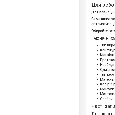
Для робот
Для повноцін
Саме шлюз за
автоматизації
Обирайте гото
Технічні 
Тип вир
Конфігур
Кількість
Протокол
Необхідн
Сумісніс
Тип керу
Матеріал
Колір: сі
Монтаж:
Монтажна
Особливо
Часті зап
Для чого п