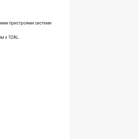
шими пристроями системи
м з 1DAL.