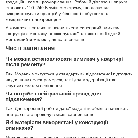
традиційні лампи розжарювання. Робочий діапазон напруги
становить 110–240 В змінного струму, що дозволяє
використовувати пристрій у більшості побутових та
комерційних електромереж.
У комплект постачання входять сам сенсорний вимикач,
інструкція з монтажу та експлуатації, а також необхідний
монтажний комплект для встановлення.
Часті запитання
Чи можна встановлювати вимикач у квартирі
після ремонту?
Так. Модель монтується у стандартний підрозетник і підходить
як для нових електромереж, так і для модернізації вже
існуючих систем освітлення.
Чи потрібен нейтральний провід для
підключення?
Так. Для коректної роботи даної моделі необхідна наявність
нейтрального проводу в місці встановлення.
Які матеріали використані у конструкції
вимикача?
Модель поєднує анодовану алюмінієву рамку та панель із