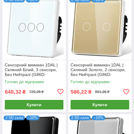
Сенсорний вимикач 1DAL |
Сенсорний вимикач 1DAL |
Скляний Білий, 3 сенсори,
Скляний Золото, 2 сенсори,
Без Нейтралі (G86D-
Без Нейтралі (G86D-
SW3G.SL.WT)
SW2G.SL.GD)
Готово до відправки
Готово до відправки
648,32
586,22
₴
₴
720,36 ₴
651,36 ₴
Купити
Купити
2.5D скло
–10%
2.5D скло
–10%