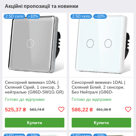
Акційні пропозиції та новинки
2.5D скло
–10%
2.5D скло
–10%
Сенсорний вимикач 1DAL |
Сенсорний вимикач 1DAL |
Скляний Сірий, 1 сенсор, З
Скляний Білий, 2 сенсори,
нейтралью (G86D-SW1G.GR)
Без Нейтралі (G86D-
SW2G.SL.WT)
Готово до відправки
Готово до відправки
525,37
586,22
₴
₴
583,74 ₴
651,36 ₴
Купити
Купити
2.5D скло
–10%
2.5D скло
–10%