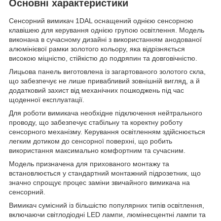
Основні характеристики
Сенсорний вимикач 1DAL оснащений однією сенсорною
клавішею для керування однією групою освітлення. Модель
виконана в сучасному дизайні з використанням анодованої
алюмінієвої рамки золотого кольору, яка відрізняється
високою міцністю, стійкістю до подряпин та довговічністю.
Лицьова панель виготовлена із загартованого золотого скла,
що забезпечує не лише привабливий зовнішній вигляд, а й
додатковий захист від механічних пошкоджень під час
щоденної експлуатації.
Для роботи вимикача необхідне підключення нейтрального
проводу, що забезпечує стабільну та коректну роботу
сенсорного механізму. Керування освітленням здійснюється
легким дотиком до сенсорної поверхні, що робить
використання максимально комфортним та сучасним.
Модель призначена для прихованого монтажу та
встановлюється у стандартний монтажний підрозетник, що
значно спрощує процес заміни звичайного вимикача на
сенсорний.
Вимикач сумісний із більшістю популярних типів освітлення,
включаючи світлодіодні LED лампи, люмінесцентні лампи та