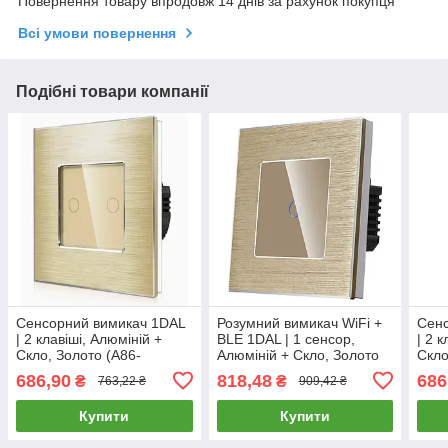
Повернення товару впродовж 14 днів за рахунок покупця
Всі умови повернення
Подібні товари компанії
Сенсорний вимикач 1DAL
Розумний вимикач WiFi +
Сенс
| 2 клавіші, Алюміній +
BLE 1DAL | 1 сенсор,
| 2 
Скло, Золото (A86-
Алюміній + Скло, Золото
Скло
GSW2G.GD)
(A86-GSW1G.WF.GD)
GSW
686,90
818,48
686
₴
₴
763,22 ₴
909,42 ₴
Купити
Купити