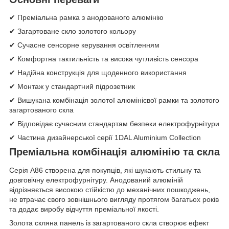
✔ Преміальна рамка з анодованого алюмінію
✔ Загартоване скло золотого кольору
✔ Сучасне сенсорне керування освітленням
✔ Комфортна тактильність та висока чутливість сенсора
✔ Надійна конструкція для щоденного використання
✔ Монтаж у стандартний підрозетник
✔ Вишукана комбінація золотої алюмінієвої рамки та золотого
загартованого скла
✔ Відповідає сучасним стандартам безпеки електрофурнітури
✔ Частина дизайнерської серії 1DAL Aluminium Collection
Преміальна комбінація алюмінію та скла
Серія A86 створена для покупців, які шукають стильну та
довговічну електрофурнітуру. Анодований алюміній
відрізняється високою стійкістю до механічних пошкоджень,
не втрачає свого зовнішнього вигляду протягом багатьох років
та додає виробу відчуття преміальної якості.
Золота скляна панель із загартованого скла створює ефект