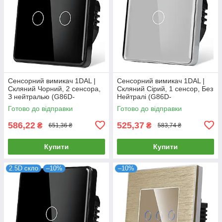
Сенсорний вимикач 1DAL |
Сенсорний вимикач 1DAL |
Скляний Чорний, 2 сенсора,
Скляний Сірий, 1 сенсор, Без
З нейтралью (G86D-
Нейтралі (G86D-
SW2G.BL)
SW1G.SL.GR)
Готово до відправки
Готово до відправки
586,22
525,37
₴
₴
651,36 ₴
583,74 ₴
Купити
Купити
2.5D скло
–10%
–10%