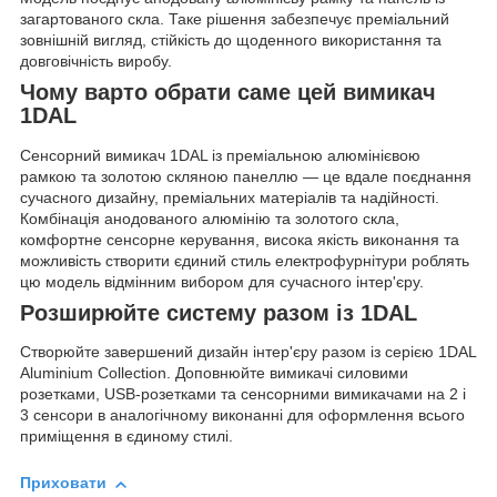
загартованого скла. Таке рішення забезпечує преміальний
зовнішній вигляд, стійкість до щоденного використання та
довговічність виробу.
Чому варто обрати саме цей вимикач
1DAL
Сенсорний вимикач 1DAL із преміальною алюмінієвою
рамкою та золотою скляною панеллю — це вдале поєднання
сучасного дизайну, преміальних матеріалів та надійності.
Комбінація анодованого алюмінію та золотого скла,
комфортне сенсорне керування, висока якість виконання та
можливість створити єдиний стиль електрофурнітури роблять
цю модель відмінним вибором для сучасного інтер'єру.
Розширюйте систему разом із 1DAL
Створюйте завершений дизайн інтер'єру разом із серією 1DAL
Aluminium Collection. Доповнюйте вимикачі силовими
розетками, USB-розетками та сенсорними вимикачами на 2 і
3 сенсори в аналогічному виконанні для оформлення всього
приміщення в єдиному стилі.
Приховати