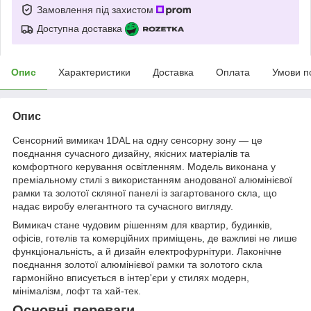
Замовлення під захистом
Доступна доставка
Опис
Характеристики
Доставка
Оплата
Умови п
Опис
Сенсорний вимикач 1DAL на одну сенсорну зону — це
поєднання сучасного дизайну, якісних матеріалів та
комфортного керування освітленням. Модель виконана у
преміальному стилі з використанням анодованої алюмінієвої
рамки та золотої скляної панелі із загартованого скла, що
надає виробу елегантного та сучасного вигляду.
Вимикач стане чудовим рішенням для квартир, будинків,
офісів, готелів та комерційних приміщень, де важливі не лише
функціональність, а й дизайн електрофурнітури. Лаконічне
поєднання золотої алюмінієвої рамки та золотого скла
гармонійно вписується в інтер'єри у стилях модерн,
мінімалізм, лофт та хай-тек.
Основні переваги