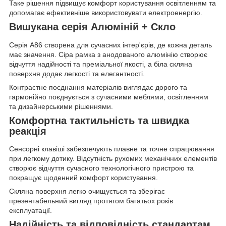
Таке рішення підвищує комфорт користування освітленням та
допомагає ефективніше використовувати електроенергію.
Вишукана серія Алюміній + Скло
Серія A86 створена для сучасних інтер'єрів, де кожна деталь
має значення. Сіра рамка з анодованого алюмінію створює
відчуття надійності та преміальної якості, а біла скляна
поверхня додає легкості та елегантності.
Контрастне поєднання матеріалів виглядає дорого та
гармонійно поєднується з сучасними меблями, освітленням
та дизайнерськими рішеннями.
Комфортна тактильність та швидка
реакція
Сенсорні клавіші забезпечують плавне та точне спрацювання
при легкому дотику. Відсутність рухомих механічних елементів
створює відчуття сучасного технологічного пристрою та
покращує щоденний комфорт користування.
Скляна поверхня легко очищується та зберігає
презентабельний вигляд протягом багатьох років
експлуатації.
Надійність та відповідність стандартам