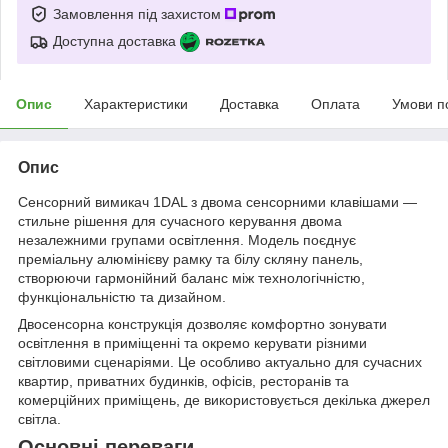
Замовлення під захистом
Доступна доставка
Опис
Характеристики
Доставка
Оплата
Умови п
Опис
Сенсорний вимикач 1DAL з двома сенсорними клавішами —
стильне рішення для сучасного керування двома
незалежними групами освітлення. Модель поєднує
преміальну алюмінієву рамку та білу скляну панель,
створюючи гармонійний баланс між технологічністю,
функціональністю та дизайном.
Двосенсорна конструкція дозволяє комфортно зонувати
освітлення в приміщенні та окремо керувати різними
світловими сценаріями. Це особливо актуально для сучасних
квартир, приватних будинків, офісів, ресторанів та
комерційних приміщень, де використовується декілька джерел
світла.
Основні переваги