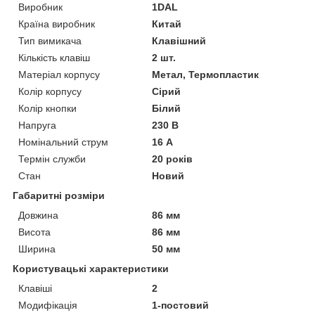
Виробник
1DAL
Країна виробник
Китай
Тип вимикача
Клавішний
Кількість клавіш
2 шт.
Матеріал корпусу
Метал, Термопластик
Колір корпусу
Сірий
Колір кнопки
Білий
Напруга
230 В
Номінальний струм
16 А
Термін служби
20 років
Стан
Новий
Габаритні розміри
Довжина
86 мм
Висота
86 мм
Ширина
50 мм
Користувацькі характеристики
Клавіші
2
Модифікація
1-постовий