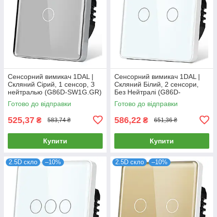
Сенсорний вимикач 1DAL |
Сенсорний вимикач 1DAL |
Скляний Сірий, 1 сенсор, З
Скляний Білий, 2 сенсори,
нейтралью (G86D-SW1G.GR)
Без Нейтралі (G86D-
SW2G.SL.WT)
Готово до відправки
Готово до відправки
525,37
586,22
₴
₴
583,74 ₴
651,36 ₴
Купити
Купити
2.5D скло
–10%
2.5D скло
–10%