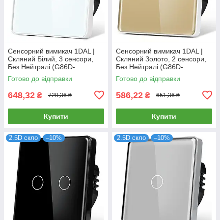
Сенсорний вимикач 1DAL |
Сенсорний вимикач 1DAL |
Скляний Білий, 3 сенсори,
Скляний Золото, 2 сенсори,
Без Нейтралі (G86D-
Без Нейтралі (G86D-
SW3G.SL.WT)
SW2G.SL.GD)
Готово до відправки
Готово до відправки
648,32
586,22
₴
₴
720,36 ₴
651,36 ₴
Купити
Купити
2.5D скло
–10%
2.5D скло
–10%