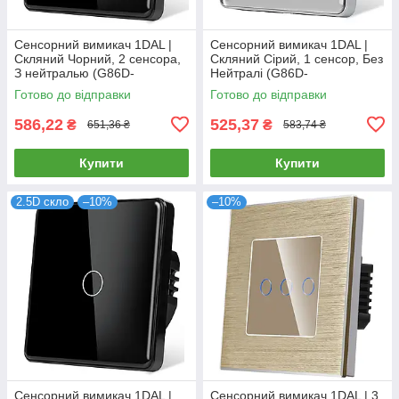
Сенсорний вимикач 1DAL |
Сенсорний вимикач 1DAL |
Скляний Чорний, 2 сенсора,
Скляний Сірий, 1 сенсор, Без
З нейтралью (G86D-
Нейтралі (G86D-
SW2G.BL)
SW1G.SL.GR)
Готово до відправки
Готово до відправки
586,22
525,37
₴
₴
651,36 ₴
583,74 ₴
Купити
Купити
2.5D скло
–10%
–10%
Сенсорний вимикач 1DAL |
Сенсорний вимикач 1DAL | 3