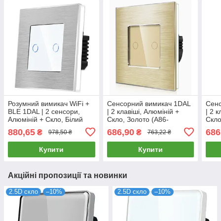
Розумний вимикач WiFi +
Сенсорний вимикач 1DAL
Сенс
BLE 1DAL | 2 сенсори,
| 2 клавіші, Алюміній +
| 2 
Алюміній + Скло, Білий
Скло, Золото (A86-
Скло
(A86-GSW2G.WF.WT)
GSW2G.GD)
GSW
880,65
686,90
686
₴
₴
978,50 ₴
763,22 ₴
Купити
Купити
Акційні пропозиції та новинки
2.5D скло
–10%
2.5D скло
–10%