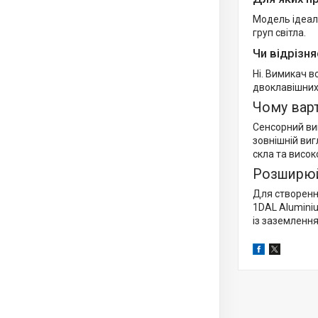
Модель ідеаль
груп світла.
Чи відрізн
Ні. Вимикач в
двоклавішних
Чому вар
Сенсорний ви
зовнішній виг
скла та висок
Розширюй
Для створенн
1DAL Aluminiu
із заземлення