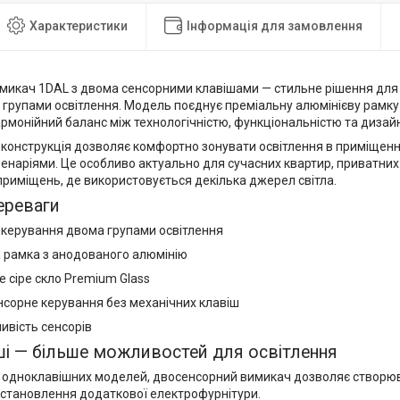
Характеристики
Інформація для замовлення
микач 1DAL з двома сенсорними клавішами — стильне рішення для
групами освітлення. Модель поєднує преміальну алюмінієву рамку т
рмонійний баланс між технологічністю, функціональністю та дизай
конструкція дозволяє комфортно зонувати освітлення в приміщенні
енаріями. Це особливо актуально для сучасних квартир, приватних б
приміщень, де використовується декілька джерел світла.
ереваги
керування двома групами освітлення
 рамка з анодованого алюмінію
 сіре скло Premium Glass
нсорне керування без механічних клавіш
ивість сенсорів
ші — більше можливостей для освітлення
ід одноклавішних моделей, двосенсорний вимикач дозволяє створюв
 встановлення додаткової електрофурнітури.