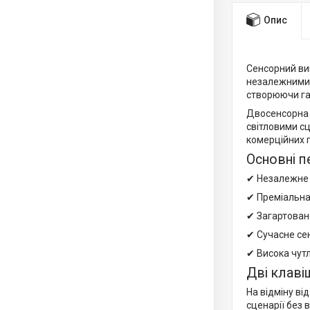
Опис
Сенсорний ви
незалежними 
створюючи га
Двосенсорна 
світловими сц
комерційних 
Основні п
✔ Незалежне 
✔ Преміальна
✔ Загартоване
✔ Сучасне се
✔ Висока чутл
Дві клаві
На відміну в
сценарії без