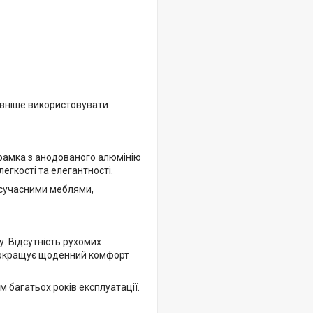
ивніше використовувати
а рамка з анодованого алюмінію
легкості та елегантності.
 сучасними меблями,
. Відсутність рухомих
 покращує щоденний комфорт
 багатьох років експлуатації.