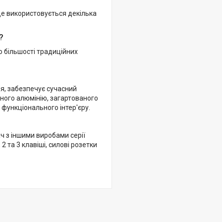
 де використовується декілька
?
о більшості традиційних
я, забезпечує сучасний
аного алюмінію, загартованого
 функціонального інтер'єру.
 з іншими виробами серії
2 та 3 клавіші, силові розетки