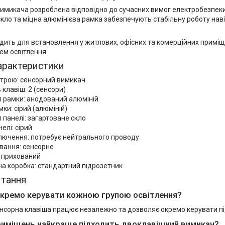
имикача розроблена відповідно до сучасних вимог електробезпеки.
кло та міцна алюмінієва рамка забезпечують стабільну роботу нав
ить для встановлення у житлових, офісних та комерційних приміще
ем освітлення.
арактеристики
строю: сенсорний вимикач
ь клавіш: 2 (сенсори)
л рамки: анодований алюміній
мки: сірий (алюміній)
 панелі: загартоване скло
елі: сірий
ключення: потребує нейтрального проводу
вання: сенсорне
 прихований
а коробка: стандартний підрозетник
итання
кремо керувати кожною групою освітлення?
енсорна клавіша працює незалежно та дозволяє окремо керувати пі
риміщень найкраще підходить двоклавішний вимикач?