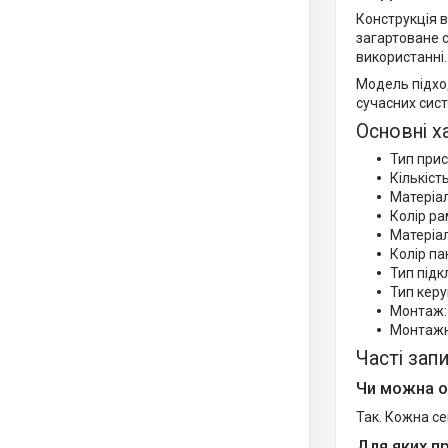
Конструкція в
загартоване с
використанні.
Модель підход
сучасних сист
Основні х
Тип при
Кількіст
Матеріа
Колір ра
Матеріал
Колір пан
Тип під
Тип керу
Монтаж:
Монтажн
Часті зап
Чи можна о
Так. Кожна с
Для яких п