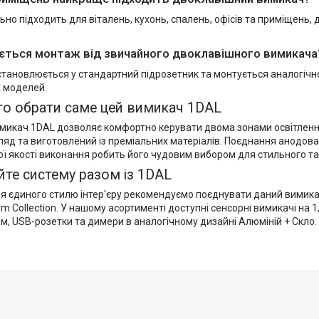
но підходить для віталень, кухонь, спалень, офісів та приміщень,
яється монтаж від звичайного двоклавішного вимикача
становлюється у стандартний підрозетник та монтується аналогічн
 моделей.
то обрати саме цей вимикач 1DAL
микач 1DAL дозволяє комфортно керувати двома зонами освітленн
ляд та виготовлений із преміальних матеріалів. Поєднання анодов
ої якості виконання робить його чудовим вибором для стильного та
те систему разом із 1DAL
я єдиного стилю інтер'єру рекомендуємо поєднувати даний вимикач
m Collection. У нашому асортименті доступні сенсорні вимикачі на 1, 
м, USB-розетки та димери в аналогічному дизайні Алюміній + Скло.