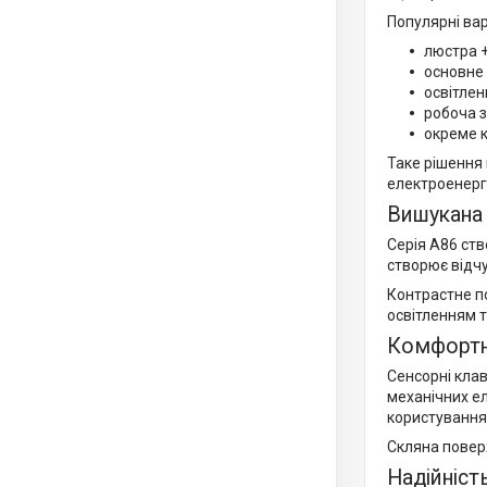
Популярні ва
люстра +
основне 
освітлен
робоча з
окреме 
Таке рішення
електроенерг
Вишукана 
Серія A86 ств
створює відчу
Контрастне п
освітленням 
Комфортна
Сенсорні клав
механічних е
користування
Скляна поверх
Надійніст