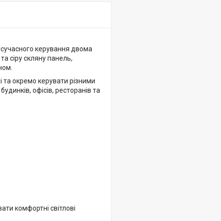
 сучасного керування двома
а сіру скляну панель,
ном.
 та окремо керувати різними
удинків, офісів, ресторанів та
ати комфортні світлові