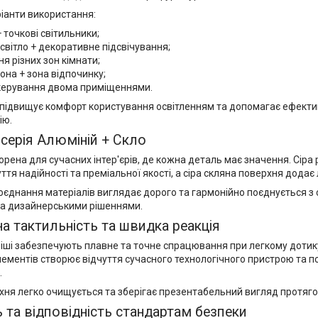
ріанти використання:
 точкові світильники;
світло + декоративне підсвічування;
ня різних зон кімнати;
она + зона відпочинку;
керування двома приміщеннями.
 підвищує комфорт користування освітленням та допомагає ефект
ію.
серія Алюміній + Скло
орена для сучасних інтер'єрів, де кожна деталь має значення. Сір
ття надійності та преміальної якості, а сіра скляна поверхня додає 
оєднання матеріалів виглядає дорого та гармонійно поєднується з
та дизайнерськими рішеннями.
 тактильність та швидка реакція
іші забезпечують плавне та точне спрацювання при легкому дотику
лементів створює відчуття сучасного технологічного пристрою та
.
ня легко очищується та зберігає презентабельний вигляд протягом
ь та відповідність стандартам безпеки