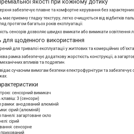
преміальної якості при кожному дотику
ерхня забезпечує плавне та комфортне керування без характерних
 має приємну гладку текстуру, легко очищується від відбитків пал
ляд протягом багатьох років експлуатації.
вість сенсорів дозволяє швидко вмикати або вимикати освітлення 
ь для щоденного використання
ений для тривалої експлуатації у житлових та комерційних об'єкта
єва рамка забезпечує додаткову жорсткість конструкції, а загарт
механічних впливів та подряпин.
відає сучасним вимогам безпеки електрофурнітури та забезпечує с
жах.
арактеристики
строю: сенсорний вимикач
ь клавіш: 3 (сенсори)
л рамки: анодований алюміній
мки: сірий (алюміній)
 панелі: загартоване скло
елі: сірий
вання: сенсорне
 прихований