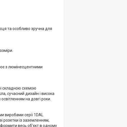
сця та особливо зручна для
озміри.
ацює з люмінесцентними
зі складною схемою
кла, сучасний дизайн і висока
освітленням на довгі роки.
ми виробами серії 1DAL
лові розетки із заземленням,
оформити весь об'єкт в одному