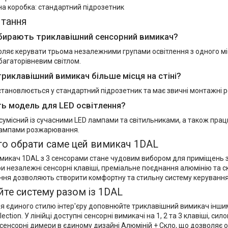
а коробка: стандартний підрозетник
итання
бирають триклавішний сенсорний вимикач?
ляє керувати трьома незалежними групами освітлення з одного мі
багаторівневим світлом.
триклавішний вимикач більше місця на стіні?
становлюється у стандартний підрозетник та має звичні монтажні р
ть модель для LED освітлення?
 сумісний із сучасними LED лампами та світильниками, а також пр
лампами розжарювання.
то обрати саме цей вимикач 1DAL
микач 1DAL з 3 сенсорами стане чудовим вибором для приміщень 
ри незалежні сенсорні клавіші, преміальне поєднання алюмінію та с
ння дозволяють створити комфортну та стильну систему керування 
те систему разом із 1DAL
я єдиного стилю інтер'єру доповнюйте триклавішний вимикач інши
ection. У лінійці доступні сенсорні вимикачі на 1, 2 та 3 клавіші, си
сенсорні димери в єдиному дизайні Алюміній + Скло, що дозволяє 