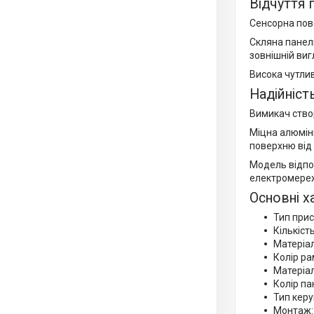
Відчуття 
Сенсорна пов
Скляна панель
зовнішній виг
Висока чутли
Надійніст
Вимикач створ
Міцна алюміні
поверхню від 
Модель відпо
електромере
Основні х
Тип при
Кількіст
Матеріа
Колір ра
Матеріал
Колір пан
Тип керу
Монтаж: