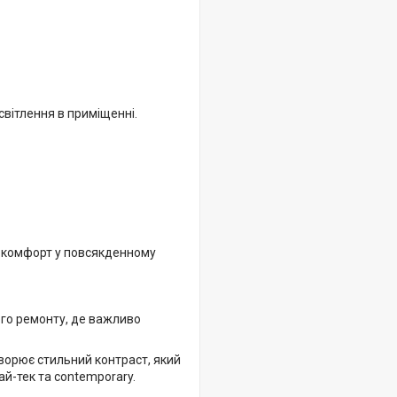
світлення в приміщенні.
а комфорт у повсякденному
ого ремонту, де важливо
творює стильний контраст, який
ай-тек та contemporary.