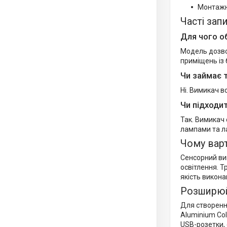
Монтажн
Часті зап
Для чого о
Модель дозво
приміщень із 
Чи займає 
Ні. Вимикач в
Чи підходи
Так. Вимикач
лампами та 
Чому вар
Сенсорний ви
освітлення. Т
якість викона
Розширюй
Для створенн
Aluminium Coll
USB-розетки, 