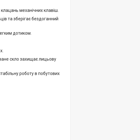
 клацань механічних клавіш.
ьців та зберігає бездоганний
легким дотиком.
х.
оване скло захищає лицьову
табільну роботу в побутових