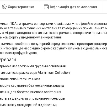
Характеристики
Інформація для замовлення
микач 1DAL з трьома сенсорними клавішами — професійне рішення
им освітленням у сучасних житлових та комерційних приміщеннях. 
ь із міцною анодованою алюмінієвою рамкою, створюючи преміальн
нь комфорту у щоденному використанні.
вимикач особливо популярний серед власників просторих квартир, 
 інтер'єрів, де необхідно окремо керувати кількома сценаріями о
вою електрофурнітурою.
ереваги
трьома незалежними групами освітлення
алюмінієва рамка серії Aluminium Collection
оване скло Premium Glass
нсорне керування без механічних клавіш
ішення для багаторівневого освітлення
ність та швидкість спрацювання сенсорів
 монтаж у стандартний підрозетник