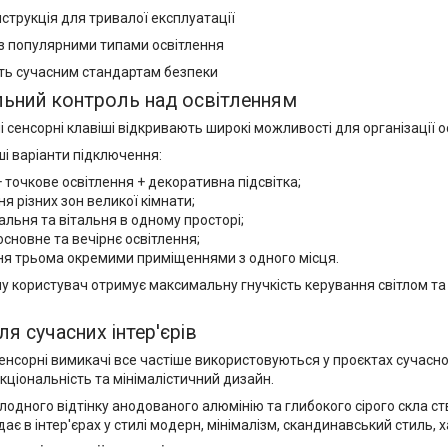
струкція для тривалої експлуатації
із популярними типами освітлення
сть сучасним стандартам безпеки
ьний контроль над освітленням
 сенсорні клавіші відкривають широкі можливості для організації о
і варіанти підключення:
 точкове освітлення + декоративна підсвітка;
ня різних зон великої кімнати;
дальня та вітальня в одному просторі;
основне та вечірнє освітлення;
ня трьома окремими приміщеннями з одного місця.
у користувач отримує максимальну гнучкість керування світлом т
ля сучасних інтер'єрів
енсорні вимикачі все частіше використовуються у проєктах сучасн
ціональність та мінімалістичний дизайн.
одного відтінку анодованого алюмінію та глибокого сірого скла с
ає в інтер'єрах у стилі модерн, мінімалізм, скандинавський стиль, х