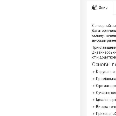
Опис
Сенсорний ви
багаторівнев
скляну панел
високий ріве
Триклавішний 
дизайнерських
стін додатко
Основні п
✔ Керування 
✔ Преміальна 
✔ Сіре загарт
✔ Сучасне се
✔ Ідеальне р
✔ Висока точ
✔ Прихований