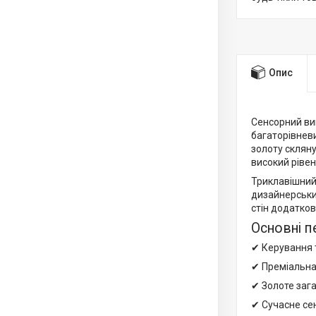
Опис
Сенсорний ви
багаторівнев
золоту склян
високий ріве
Триклавішний 
дизайнерських
стін додатко
Основні п
✔ Керування 
✔ Преміальна 
✔ Золоте заг
✔ Сучасне се