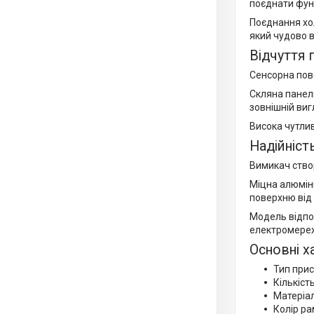
поєднати функ
Поєднання хо
який чудово в
Відчуття 
Сенсорна пов
Скляна панель
зовнішній виг
Висока чутли
Надійніст
Вимикач створ
Міцна алюміні
поверхню від 
Модель відпо
електромере
Основні х
Тип при
Кількіст
Матеріа
Колір ра