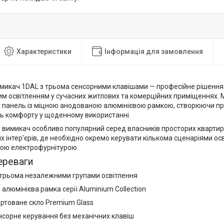
Характеристики
Інформація для замовлення
микач 1DAL з трьома сенсорними клавішами — професійне рішення
им освітленням у сучасних житлових та комерційних приміщеннях.
у панель із міцною анодованою алюмінієвою рамкою, створюючи пр
нь комфорту у щоденному використанні.
вимикач особливо популярний серед власників просторих квартир, 
 інтер'єрів, де необхідно окремо керувати кількома сценаріями о
вою електрофурнітурою.
ереваги
трьома незалежними групами освітлення
алюмінієва рамка серії Aluminium Collection
артоване скло Premium Glass
нсорне керування без механічних клавіш