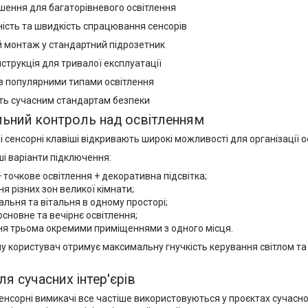
ішення для багаторівневого освітлення
ність та швидкість спрацювання сенсорів
 монтаж у стандартний підрозетник
струкція для тривалої експлуатації
із популярними типами освітлення
сть сучасним стандартам безпеки
ьний контроль над освітленням
 сенсорні клавіші відкривають широкі можливості для організації о
і варіанти підключення:
 точкове освітлення + декоративна підсвітка;
ня різних зон великої кімнати;
дальня та вітальня в одному просторі;
основне та вечірнє освітлення;
ня трьома окремими приміщеннями з одного місця.
у користувач отримує максимальну гнучкість керування світлом т
ля сучасних інтер'єрів
енсорні вимикачі все частіше використовуються у проєктах сучасн