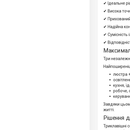
✔ Ідеальне р
✔ Висока точ
✔ Прихований
✔ Надійна кон
✔ Сумісність 
✔ Відповідні
Максимал
Три незалежні
Найпоширеніш
люстра +
освітлен
кухня, ї
робоче, 
керуван
Завдяки цьом
житті.
Рішення д
Триклавішні с