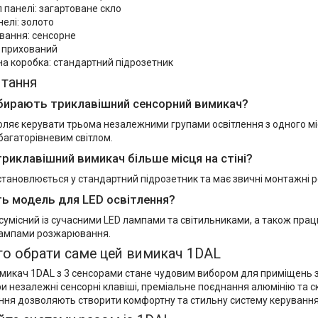
 панелі: загартоване скло
нелі: золото
вання: сенсорне
 прихований
а коробка: стандартний підрозетник
итання
бирають триклавішний сенсорний вимикач?
ляє керувати трьома незалежними групами освітлення з одного мі
багаторівневим світлом.
триклавішний вимикач більше місця на стіні?
становлюється у стандартний підрозетник та має звичні монтажні р
ть модель для LED освітлення?
 сумісний із сучасними LED лампами та світильниками, а також пр
лампами розжарювання.
то обрати саме цей вимикач 1DAL
микач 1DAL з 3 сенсорами стане чудовим вибором для приміщень 
ри незалежні сенсорні клавіші, преміальне поєднання алюмінію та с
ння дозволяють створити комфортну та стильну систему керування 