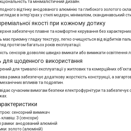
ціональність та мінімалістичний дизайн.
лодного відтінку анодованого алюмінію та глибокого золотого скла
иглядає в інтер'єрах у стилі модерн, мінімалізм, скандинавський сти
преміальної якості при кожному дотику
ерхня забезпечує плавне та комфортне керування без характерних
 має приємну гладку текстуру, легко очищується від відбитків пал
ляд протягом багатьох років експлуатації.
вість сенсорів дозволяє швидко вмикати або вимикати освітлення 
ь для щоденного використання
ений для тривалої експлуатації у житлових та комерційних об'єкта
єва рамка забезпечує додаткову жорсткість конструкції, а загарт
механічних впливів та подряпин.
відає сучасним вимогам безпеки електрофурнітури та забезпечує с
жах.
арактеристики
строю: сенсорний вимикач
ь клавіш: 3 (сенсори)
л рамки: анодований алюміній
мки: золото (алюміній)