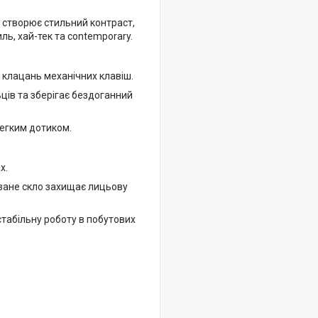
 створює стильний контраст,
ль, хай-тек та contemporary.
 клацань механічних клавіш.
ьців та зберігає бездоганний
легким дотиком.
х.
оване скло захищає лицьову
табільну роботу в побутових