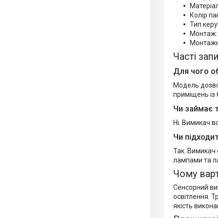
Матеріал
Колір па
Тип керу
Монтаж:
Монтажн
Часті зап
Для чого о
Модель дозво
приміщень із 
Чи займає 
Ні. Вимикач в
Чи підходи
Так. Вимикач
лампами та 
Чому вар
Сенсорний ви
освітлення. Т
якість викона