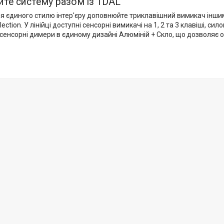
те систему разом із 1DAL
я єдиного стилю інтер'єру доповнюйте триклавішний вимикач інши
ection. У лінійці доступні сенсорні вимикачі на 1, 2 та 3 клавіші, си
сенсорні димери в єдиному дизайні Алюміній + Скло, що дозволяє 