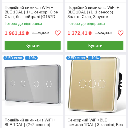
Подвійний вимикач WiFi +
Подвійний вимикач з WiFi +
BLE 1DAL | 1+1 сенсор, Сіре
BLE 1DAL | (1+1 сенсор)
Скло, без нейтралі (G157D-
Золото Скло, З нулем
SW1GX2.WF.SL.GR)
(G157D-SW1GX2.WF.GD)
Готово до відправки
Готово до відправки
1 961,12
1 372,41
₴
₴
2 179,02 ₴
1 524,90 ₴
Купити
Купити
2.5D скло
–10%
2.5D скло
–10%
Подвійний вимикач з WiFi +
Сенсорний WiFi+BLE
BLE 1DAL | (2+2 сенсор)
вимикач 1DAL | 3 клавіші, Без