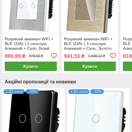
Розумний вимикач WiFi +
Розумний вимикач WiFi +
Розу
BLE 1DAL | 2 сенсори,
BLE 1DAL | 3 сенсори,
BLE 
Алюміній + Скло, Білий
Алюміній + Скло, Золото
Алюм
(A86-GSW2G.WF.WT)
(A86-GSW3G.WF.GD)
(A8
880,65
941,51
818
₴
₴
978,50 ₴
1 046,12 ₴
Купити
Купити
Акційні пропозиції та новинки
2.5D скло
–10%
2.5D скло
–10%