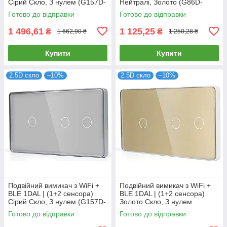
Сірий Скло, З нулем (G157D-
Нейтралі, Золото (G86D-
SW2GX2.WF.GR)
SW3G.WF.SL.GD)
Готово до відправки
Готово до відправки
1 496,61
1 125,25
₴
₴
1 662,90 ₴
1 250,28 ₴
Купити
Купити
2.5D скло
–10%
2.5D скло
–10%
Подвійний вимикач з WiFi +
Подвійний вимикач з WiFi +
BLE 1DAL | (1+2 сенсора)
BLE 1DAL | (1+2 сенсора)
Сірий Скло, З нулем (G157D-
Золото Скло, З нулем
SW1G2G.WF.GR)
(G157D-SW1G2G.WF.GD)
Готово до відправки
Готово до відправки