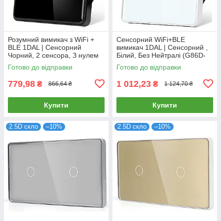
Розумний вимикач з WiFi +
Сенсорний WiFi+BLE
BLE 1DAL | Сенсорний
вимикач 1DAL | Сенсорний ,
Чорний, 2 сенсора, З нулем
Білий, Без Нейтралі (G86D-
(G86D-SW2G.WF.BL)
SW1G.WF.SL.WT)
Готово до відправки
Готово до відправки
779,98
1 012,23
₴
₴
866,64 ₴
1 124,70 ₴
Купити
Купити
2.5D скло
–10%
2.5D скло
–10%