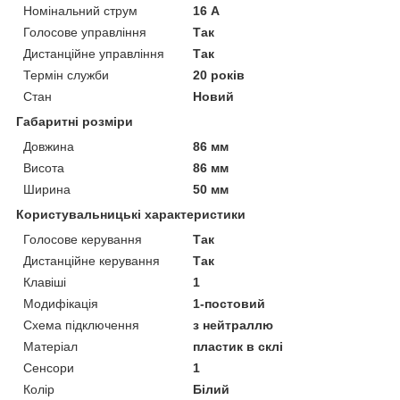
Номінальний струм
16 А
Голосове управління
Так
Дистанційне управління
Так
Термін служби
20 років
Стан
Новий
Габаритні розміри
Довжина
86 мм
Висота
86 мм
Ширина
50 мм
Користувальницькі характеристики
Голосове керування
Так
Дистанційне керування
Так
Клавіші
1
Модифікація
1-постовий
Схема підключення
з нейтраллю
Матеріал
пластик в склі
Сенсори
1
Колір
Білий