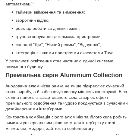
автоматизації:
таймери ввімкнення та вимкнення;
зворотний відлік;
розклад роботи за днями тижня;
групове керування декількома пристроями;
сценарії "Дім", "Нічний режим", "Відпустка";
інтеграція з іншими пристроями екосистеми Tuya.
У результаті освітлення стає частиною єдиної системи
розумного будинку.
Преміальна серія Aluminium Collection
Анодована алюмінієва рамка не лише підкреслює сучасний
стиль виробу, а й забезпечує високу міцність конструкції. Біла
скляна панель із загартованого скла створює ефект
преміального оздоблення та чудово поєднується з сучасними
дизайнерськими інтер'єрами.
Контрастна комбінація сірого алюмінію та білого скла робить
вимикач універсальним рішенням для інтер'єрів у стилі
мінімалізм, модерн, хай-тек та contemporary.