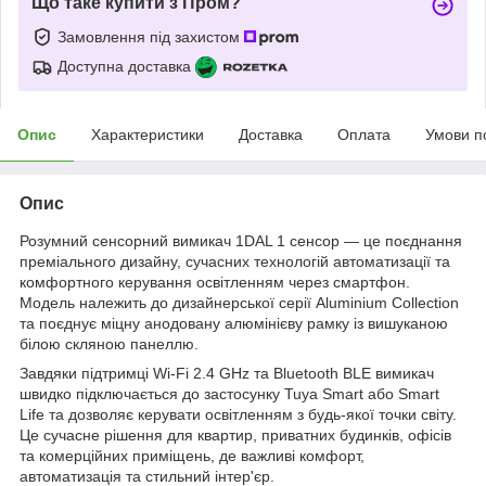
Що таке купити з Пром?
Замовлення під захистом
Доступна доставка
Опис
Характеристики
Доставка
Оплата
Умови п
Опис
Розумний сенсорний вимикач 1DAL 1 сенсор — це поєднання
преміального дизайну, сучасних технологій автоматизації та
комфортного керування освітленням через смартфон.
Модель належить до дизайнерської серії Aluminium Collection
та поєднує міцну анодовану алюмінієву рамку із вишуканою
білою скляною панеллю.
Завдяки підтримці Wi-Fi 2.4 GHz та Bluetooth BLE вимикач
швидко підключається до застосунку Tuya Smart або Smart
Life та дозволяє керувати освітленням з будь-якої точки світу.
Це сучасне рішення для квартир, приватних будинків, офісів
та комерційних приміщень, де важливі комфорт,
автоматизація та стильний інтер'єр.