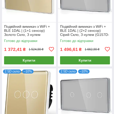
Подвійний вимикач з WiFi +
Подвійний вимикач з WiFi +
BLE 1DAL | (1+1 сенсор)
BLE 1DAL | (2+2 сенсор)
Золото Скло, З нулем
Сірий Скло, З нулем (G157D-
(G157D-SW1GX2.WF.GD)
SW2GX2.WF.GR)
Готово до відправки
Готово до відправки
1 372,41
1 496,61
₴
₴
1 524,90 ₴
1 662,90 ₴
Купити
Купити
2.5D скло
–10%
2.5D скло
–10%