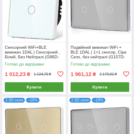
Сенсорний WiFi+BLE
Подвійний вимикач WiFi +
вимикач 1DAL | Сенсорний ,
BLE 1DAL | 1+1 сенсор, Сіре
Білий, Без Нейтралі (G86D-
Скло, без нейтралі (G157D-
SW1G.WF.SL.WT)
SW1GX2.WF.SL.GR)
Готово до відправки
Готово до відправки
1 012,23
1 961,12
₴
₴
1 124,70 ₴
2 179,02 ₴
Купити
Купити
2.5D скло
–10%
2.5D скло
–10%