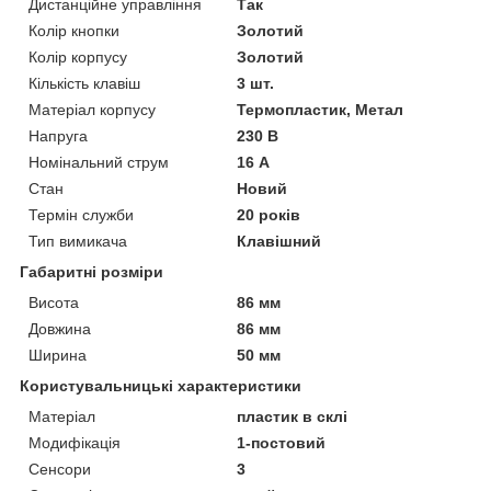
Дистанційне управління
Так
Колір кнопки
Золотий
Колір корпусу
Золотий
Кількість клавіш
3 шт.
Матеріал корпусу
Термопластик, Метал
Напруга
230 В
Номінальний струм
16 А
Стан
Новий
Термін служби
20 років
Тип вимикача
Клавішний
Габаритні розміри
Висота
86 мм
Довжина
86 мм
Ширина
50 мм
Користувальницькі характеристики
Матеріал
пластик в склі
Модифікація
1-постовий
Сенсори
3