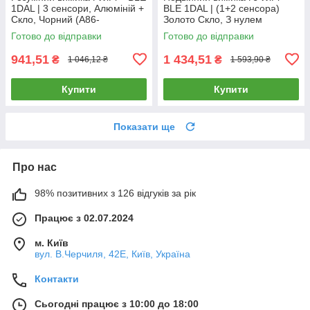
1DAL | 3 сенсори, Алюміній +
BLE 1DAL | (1+2 сенсора)
Скло, Чорний (A86-
Золото Скло, З нулем
GSW3G.WF.BL)
(G157D-SW1G2G.WF.GD)
Готово до відправки
Готово до відправки
941,51
1 434,51
₴
₴
1 046,12 ₴
1 593,90 ₴
Купити
Купити
Показати ще
Про нас
98% позитивних з 126 відгуків за рік
Працює з 02.07.2024
м. Київ
вул. В.Черчиля, 42Е, Київ, Україна
Контакти
Сьогодні працює з 10:00 до 18:00