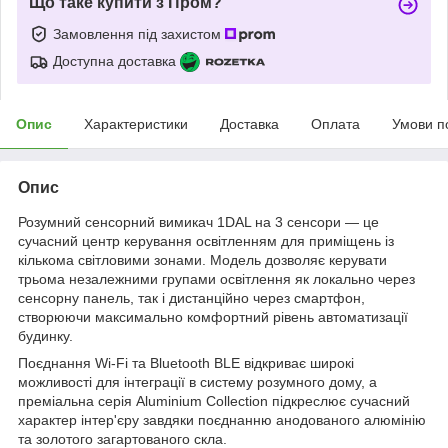
Що таке купити з Пром?
Замовлення під захистом
Доступна доставка
Опис
Характеристики
Доставка
Оплата
Умови п
Опис
Розумний сенсорний вимикач 1DAL на 3 сенсори — це
сучасний центр керування освітленням для приміщень із
кількома світловими зонами. Модель дозволяє керувати
трьома незалежними групами освітлення як локально через
сенсорну панель, так і дистанційно через смартфон,
створюючи максимально комфортний рівень автоматизації
будинку.
Поєднання Wi-Fi та Bluetooth BLE відкриває широкі
можливості для інтеграції в систему розумного дому, а
преміальна серія Aluminium Collection підкреслює сучасний
характер інтер'єру завдяки поєднанню анодованого алюмінію
та золотого загартованого скла.