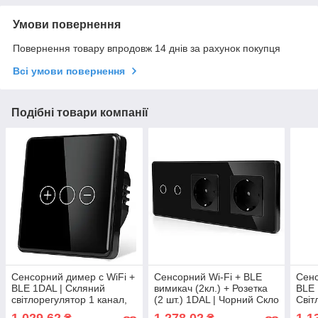
Умови повернення
Повернення товару впродовж 14 днів за рахунок покупця
Всі умови повернення
Подібні товари компанії
Сенсорний димер c WiFi +
Сенсорний Wi-Fi + BLE
Сенс
BLE 1DAL | Скляний
вимикач (2кл.) + Розетка
BLE 
світлорегулятор 1 канал,
(2 шт.) 1DAL | Чорний Скло
Світ
Чорний (G86D-DR.WF.BL)
(G228D-SW2G.WF-
Алюм
1 029,62
1 278,02
1 1