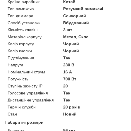
Країна виробник
Китай
Тип вимикача
Розумний вимикачі
Тип диммера
Сенсорний
Спосіб установки
Вбудований
Кількість клавіш
3 шт.
Матеріал корпусу
Метал, Скло
Колір корпусу
Чорний
Колір кнопки
Чорний
Підсвічування
Так
Напруга
230 В
Номінальний струм
16 А
Потужність
700 Вт
Ступінь захисту IP
20
Голосове управління
Так
Дистанційне управління
Так
Термін служби
20 років
Стан
Новий
Габаритні розміри
Довжина
86 мм