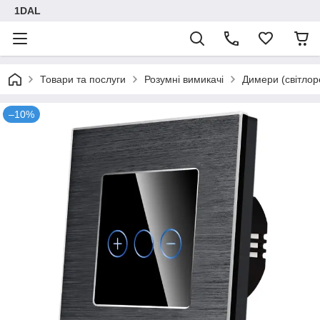
1DAL
Товари та послуги
Розумні вимикачі
Димери (світлор
–10%