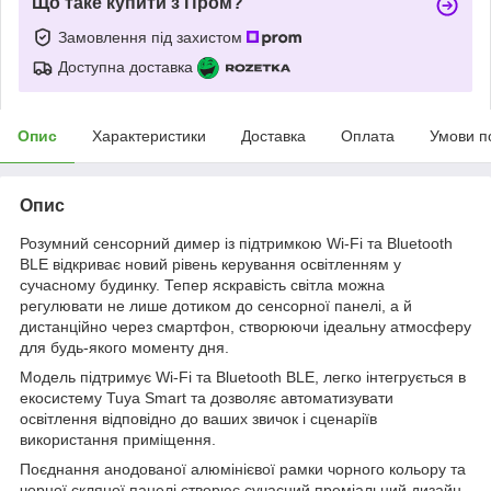
Що таке купити з Пром?
Замовлення під захистом
Доступна доставка
Опис
Характеристики
Доставка
Оплата
Умови п
Опис
Розумний сенсорний димер із підтримкою Wi‑Fi та Bluetooth
BLE відкриває новий рівень керування освітленням у
сучасному будинку. Тепер яскравість світла можна
регулювати не лише дотиком до сенсорної панелі, а й
дистанційно через смартфон, створюючи ідеальну атмосферу
для будь-якого моменту дня.
Модель підтримує Wi-Fi та Bluetooth BLE, легко інтегрується в
екосистему Tuya Smart та дозволяє автоматизувати
освітлення відповідно до ваших звичок і сценаріїв
використання приміщення.
Поєднання анодованої алюмінієвої рамки чорного кольору та
чорної скляної панелі створює сучасний преміальний дизайн,