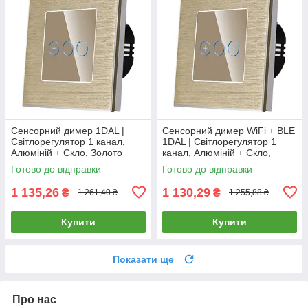
Сенсорний димер 1DAL |
Сенсорний димер WiFi + BLE
Світлорегулятор 1 канал,
1DAL | Світлорегулятор 1
Алюміній + Скло, Золото
канал, Алюміній + Скло,
(A86-DR.GD)
Золото (A86-DR.WF.GD)
Готово до відправки
Готово до відправки
1 135,26
1 130,29
₴
₴
1 261,40 ₴
1 255,88 ₴
Купити
Купити
Показати ще
Про нас