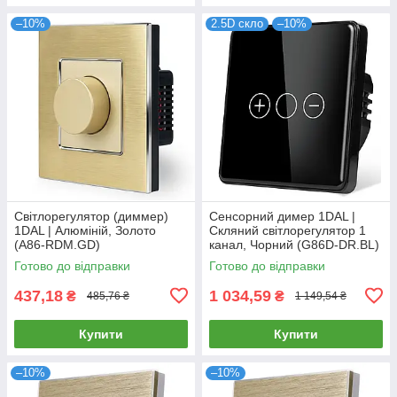
–10%
2.5D скло
–10%
Світлорегулятор (диммер)
Сенсорний димер 1DAL |
1DAL | Алюміній, Золото
Скляний світлорегулятор 1
(A86-RDM.GD)
канал, Чорний (G86D-DR.BL)
Готово до відправки
Готово до відправки
437,18
1 034,59
₴
₴
485,76 ₴
1 149,54 ₴
Купити
Купити
–10%
–10%