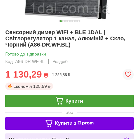
Сенсорний димер WiFi + BLE 1DAL |
Світлорегулятор 1 канал, Алюміній + Скло,
Чорний (A86-DR.WF.BL)
Готово до відправки
Код: A86-DR.WF.BL
Роздріб
1 130,29
₴
1 255,88 ₴
Економія
125.59 ₴
Купити
або
Купити з