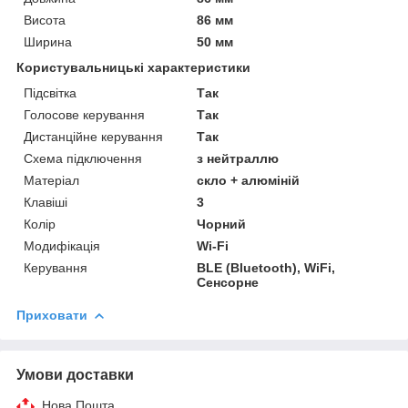
Висота
86 мм
Ширина
50 мм
Користувальницькі характеристики
Підсвітка
Так
Голосове керування
Так
Дистанційне керування
Так
Схема підключення
з нейтраллю
Матеріал
скло + алюміній
Клавіші
3
Колір
Чорний
Модифікація
Wi-Fi
Керування
BLE (Bluetooth), WiFi,
Сенсорне
Приховати
Умови доставки
Нова Пошта