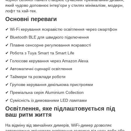
який чудово доповнює інтер'єри у стилях мінімалізм, модерн,
лофт та хай-тек.
Основні переваги
✔ Wi-Fi керування яскравістю освітлення через смартфон
✔ Bluetooth BLE для швидкого підключення
✔ Плавне сенсорне регулювання яскравості
✔ Робота з Tuya Smart та Smart Life
✔ Голосове керування через Amazon Alexa
✔ Автоматичні сценарії освітлення
✔ Таймери та розклади роботи
✔ Групове керування декількома пристроями
✔ Преміальна серія Aluminium Collection
✔ Сумісність із димованими LED лампами
Освітлення, яке підлаштовується під
ваш ритм життя
На відміну від звичайних димерів, WiFi-димер дозволяє
автоматично змінювати освітлення залежно від часу доби або