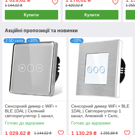
₴
₴
STX2.BL)
(A8
1 144,02 ₴
1 420,02 ₴
1 255
Купити
Купити
Акційні пропозиції та новинки
2.5D скло
–10%
–10%
Сенсорний димер c WiFi +
Сенсорний димер WiFi + BLE
BLE 1DAL | Скляний
1DAL | Світлорегулятор 1
світлорегулятор 1 канал,
канал, Алюміній + Скло,
Сірий (G86D-DR.WF.GR)
Білий (A86-DR.WF.WT)
Готово до відправки
Готово до відправки
1 029,62
1 130,29
₴
₴
1 144,02 ₴
1 255,88 ₴