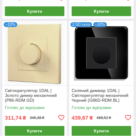
Купити
Купити
–10%
2.5D скло
–10%
Світлорегулятор 1DAL |
Скляний диммер 1DAL |
Золото димер механічний
Світлорегулятор механічний
(P86-RDM.GD)
Чорний (G86D-RDM.BL)
Готово до відправки
Готово до відправки
311,74
439,67
₴
₴
346,38 ₴
488,52 ₴
Купити
Купити