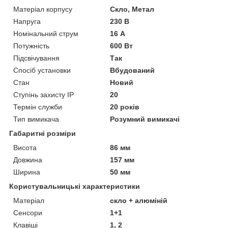
Матеріал корпусу
Скло, Метал
Напруга
230 В
Номінальний струм
16 А
Потужність
600 Вт
Підсвічування
Так
Спосіб установки
Вбудований
Стан
Новий
Ступінь захисту IP
20
Термін служби
20 років
Тип вимикача
Розумний вимикачі
Габаритні розміри
Висота
86 мм
Довжина
157 мм
Ширина
50 мм
Користувальницькі характеристики
Матеріал
скло + алюміній
Сенсори
1+1
Клавіші
1, 2