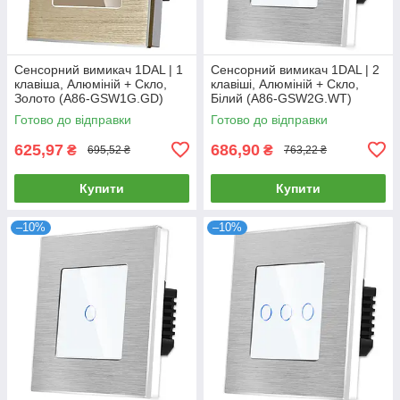
Сенсорний вимикач 1DAL | 1
Сенсорний вимикач 1DAL | 2
клавіша, Алюміній + Скло,
клавіші, Алюміній + Скло,
Золото (A86-GSW1G.GD)
Білий (A86-GSW2G.WT)
Готово до відправки
Готово до відправки
625,97
686,90
₴
₴
695,52 ₴
763,22 ₴
Купити
Купити
–10%
–10%