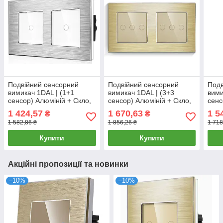
Подвійний сенсорний
Подвійний сенсорний
Подв
вимикач 1DAL | (1+1
вимикач 1DAL | (3+3
вими
сенсор) Алюміній + Скло,
сенсор) Алюміній + Скло,
сенс
Білий (A157-
Золото (A157-
Чорн
1 424,57
1 670,63
1 5
₴
₴
GSW1GX2.WT)
GSW3GX2.GD)
GSW
1 582,86 ₴
1 856,26 ₴
1 718
Купити
Купити
Акційні пропозиції та новинки
–10%
–10%