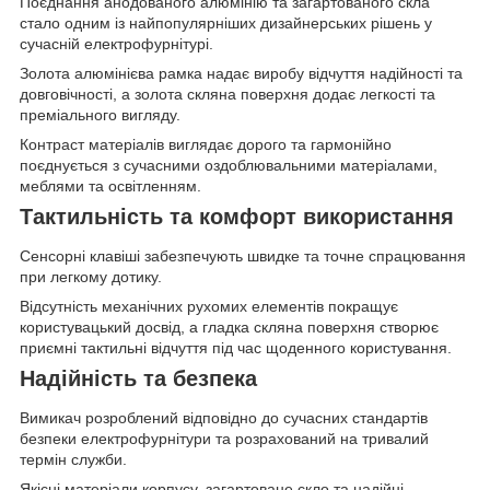
Поєднання анодованого алюмінію та загартованого скла
стало одним із найпопулярніших дизайнерських рішень у
сучасній електрофурнітурі.
Золота алюмінієва рамка надає виробу відчуття надійності та
довговічності, а золота скляна поверхня додає легкості та
преміального вигляду.
Контраст матеріалів виглядає дорого та гармонійно
поєднується з сучасними оздоблювальними матеріалами,
меблями та освітленням.
Тактильність та комфорт використання
Сенсорні клавіші забезпечують швидке та точне спрацювання
при легкому дотику.
Відсутність механічних рухомих елементів покращує
користувацький досвід, а гладка скляна поверхня створює
приємні тактильні відчуття під час щоденного користування.
Надійність та безпека
Вимикач розроблений відповідно до сучасних стандартів
безпеки електрофурнітури та розрахований на тривалий
термін служби.
Якісні матеріали корпусу, загартоване скло та надійні