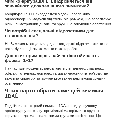
Чим конфігурація 1+1 відрізняється від
звичайного двоклавішного вимикача?
Конфігурація 1+1 складається з двох незалежних
односенсорних модулів під спільною рамкою, що забезпечує
більш симетричний дизайн та зручніше зонування освітлення.
Чи потрібні спеціальні підрозетники для
встановлення?
Ні. Вимикач монтується у два стандартні підрозетники та не
потребує спеціальних монтажних коробок.
Для яких приміщень найчастіше обирають
формат 1+1?
Найчастіше модель встановлюють у вітальнях, спальнях,
офісах, готельних номерах та дизайнерських інтер'єрах, де
важлива симетрія та зручне керування декількома зонами
освітлення.
Чому варто обрати саме цей вимикач
1DAL
Подвійний сенсорний вимикач 1DAL поєднує сучасну
архітектурну естетику, преміальні матеріали та зручне
керування двома незалежними групами освітлення. Це