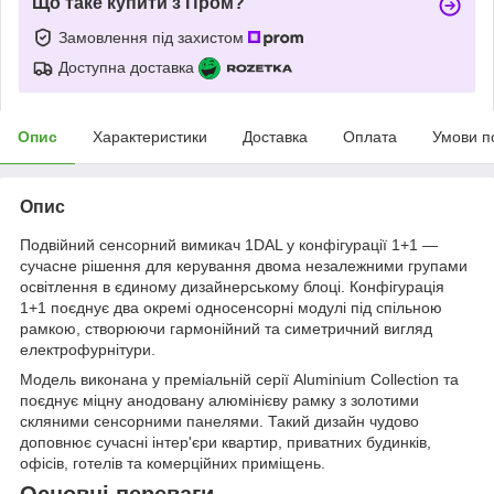
Що таке купити з Пром?
Замовлення під захистом
Доступна доставка
Опис
Характеристики
Доставка
Оплата
Умови п
Опис
Подвійний сенсорний вимикач 1DAL у конфігурації 1+1 —
сучасне рішення для керування двома незалежними групами
освітлення в єдиному дизайнерському блоці. Конфігурація
1+1 поєднує два окремі односенсорні модулі під спільною
рамкою, створюючи гармонійний та симетричний вигляд
електрофурнітури.
Модель виконана у преміальній серії Aluminium Collection та
поєднує міцну анодовану алюмінієву рамку з золотими
скляними сенсорними панелями. Такий дизайн чудово
доповнює сучасні інтер'єри квартир, приватних будинків,
офісів, готелів та комерційних приміщень.
Основні переваги