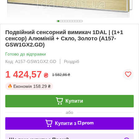
Подвійний сенсорний вимикач 1DAL | (1+1
сенсор) Алюміній + Скло, Золото (A157-
GSW1GX2.GD)
Готово до відправки
Код: A157-GSW1GX2.GD
Роздріб
1 424,57
₴
1 582,86 ₴
Економія
158.29 ₴
Купити
або
Купити з