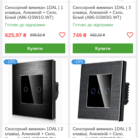
Сенсорний вимикач 1DAL | 1
Сенсорний вимикач 1DAL | 3
клавіша, Алюміній + Скло,
клавіші, Алюміній + Скло,
Білий (A86-GSW1G.WT)
Білий (A86-GSW3G.WT)
Готово до відправки
Готово до відправки
625,97
749
₴
₴
695,52 ₴
832,22 ₴
Купити
Купити
–10%
–10%
Сенсорний вимикач 1DAL | 2
Сенсорний вимикач 1DAL | 3
клавіші, Алюміній + Скло,
клавіші, Алюміній + Скло,