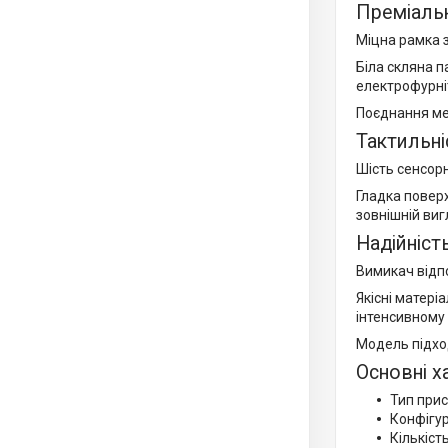
Преміальн
Міцна рамка з
Біла скляна п
електрофурні
Поєднання мет
Тактильні
Шість сенсор
Гладка повер
зовнішній виг
Надійніст
Вимикач відп
Якісні матері
інтенсивному 
Модель підхо
Основні х
Тип при
Конфігур
Кількість