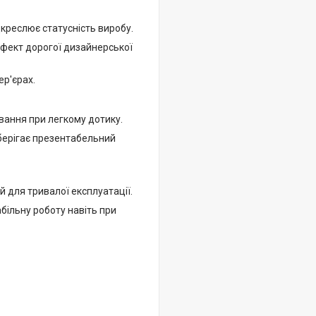
дкреслює статусність виробу.
 ефект дорогої дизайнерської
ер'єрах.
вання при легкому дотику.
зберігає презентабельний
 для тривалої експлуатації.
більну роботу навіть при