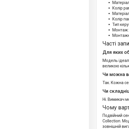
Матеріа
Колір ра
Матеріал
Колір па
Тип керу
Монтаж:
Монтажна
Часті зап
Для яких о
Модель ідеаль
великою кільк
Чи можна в
Так. Кожна се
Чи складні
Ні. Вимикач м
Чому вар
Подвійний сен
Collection. М
зовнішній виг