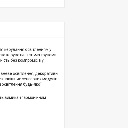
ля керування освітленням у
жно керувати шістьма групами
ість без компромісів у
івневе освітлення, декоративні
риклавішних сенсорних модулів
 освітлення будь-якої
ить вимикач гармонійним