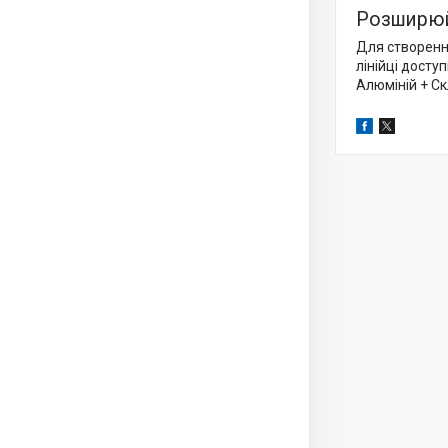
Розширюй
Для створення
лінійці досту
Алюміній + Ск