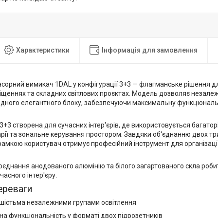
Характеристики
Інформація для замовлення
нсорний вимикач 1DAL у конфігурації 3+3 — флагманське рішення д
іщеннях та складних світлових проєктах. Модель дозволяє незале
одного елегантного блоку, забезпечуючи максимальну функціональн
3+3 створена для сучасних інтер'єрів, де використовується багатор
арії та зональне керування простором. Завдяки об'єднанню двох т
рамкою користувач отримує професійний інструмент для організації
оєднання анодованого алюмінію та білого загартованого скла роб
асного інтер'єру.
ереваги
шістьма незалежними групами освітлення
а функціональність у форматі двох підрозетників