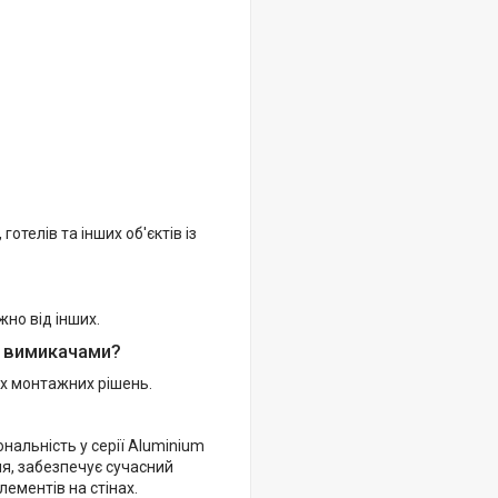
отелів та інших об'єктів із
но від інших.
и вимикачами?
их монтажних рішень.
нальність у серії Aluminium
ня, забезпечує сучасний
лементів на стінах.