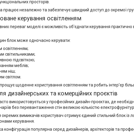
нкціональних просторів.
а працює незалежно та забезпечує швидкий доступ до окремої груп
оване керування освітленням
овних переваг моделі є можливість об'єднати керування практично 
дин блок може одночасно керувати:
м освітленням;
ми світильниками;
ивною підсвіткою;
ванням меблів;
ням ніш;
м світлом.
спрощує щоденне користування освітленням та робить інтер'єр біль
ля дизайнерських та комерційних проєктів
асто використовується у професійних дизайн-проєктах, де необхід
наріїв без перевантаження стін великою кількістю електрофурнітур
 окремих вимикачів користувач отримує єдиний стильний блок із л
онами керування.
а конфігурація популярна серед дизайнерів, архітекторів та проф