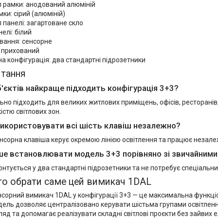
л рамки: анодований алюміній
мки: сірий (алюміній)
 панелі: загартоване скло
нелі: білий
вання: сенсорне
 прихований
 конфігурація: два стандартні підрозетники
итання
б'єктів найкраще підходить конфігурація 3+3?
но підходить для великих житлових приміщень, офісів, ресторанів, г
істю світлових зон.
икористовувати всі шість клавіш незалежно?
нсорна клавіша керує окремою лінією освітлення та працює незалеж
ше встановлювати модель 3+3 порівняно зі звичайним
онтується у два стандартні підрозетники та не потребує спеціальн
то обрати саме цей вимикач 1DAL
сорний вимикач 1DAL у конфігурації 3+3 — це максимальна функціо
одель дозволяє централізовано керувати шістьма групами освітлен
ляд та допомагає реалізувати складні світлові проєкти без зайвих е