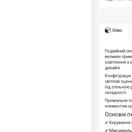
Опис
Подвійний се
великих прим
освітлення з 
дизайні.
Конфігурація 
світлові сцен
під спільною 
складності.
Преміальне п
елементом суч
Основні п
✔ Керування 
✔ Максимальн