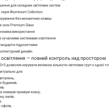
ішення для складних світлових систем
серія Aluminium Collection
ерування без механічних клавіш
е скло Premium Glass
ономіка використання
із сучасними системами освітлення
тандартні підрозетники
рхітектурний дизайн
 освітлення — повний контроль над простором
3+3 дозволяє керувати великою кількістю світлових груп з однієї т
актуально для:
віталень;
х будинків;
ів;
х номерів преміум-класу;
нц-залів;
;
 офісів;