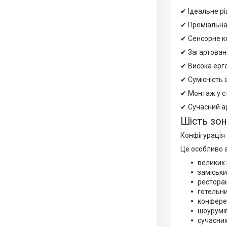
✔ Ідеальне р
✔ Преміальна 
✔ Сенсорне к
✔ Загартован
✔ Висока ерг
✔ Сумісність 
✔ Монтаж у с
✔ Сучасний а
Шість зон
Конфігурація 
Це особливо 
великих 
заміськи
ресторан
готельни
конфере
шоурумів
сучасних