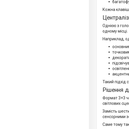
багатофу
Кожна клавіш
Централіз
Однією з гол
одному місці.
Наприклад, о
основни
точкови
декорат
підсвічу
освітлен
акцентни
Такий підхід 
Рішення д
Формат 3+3 ч
світлових сце
Замість шести
сенсорними з
Саме тому так