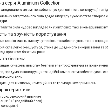
а серія Aluminium Collection
 анодованого алюмінію забезпечує довговічність конструкції та пі
анель із загартованого скла додає інтер'єру сучасності та створює
тури.
алу та скла чудово виглядає як у житлових, так і в комерційних інт
сть та зручність користування
них клавіш мають високу чутливість та забезпечують точне спрацю
хня скла легко очищується, стійка до щоденного використання та 
ляд протягом багатьох років.
ь та безпека
овідає сучасним вимогам безпеки електрофурнітури та призначений
али, продумана конструкція та надійні компоненти забезпечують ста
використанні.
дить для житлових, комерційних та громадських приміщень.
арактеристики
строю: сенсорний вимикач
ація: 3+3 (подвійний блок)
 сенсорів: 6