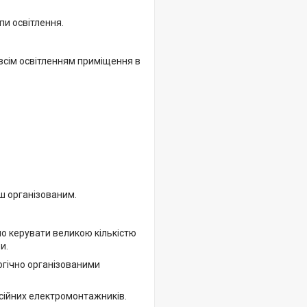
и освітлення.
всім освітленням приміщення в
ш організованим.
но керувати великою кількістю
и.
огічно організованими
есійних електромонтажників.