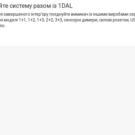
те систему разом із 1DAL
 завершеного інтер'єру поєднуйте вимикач із іншими виробами серії
пні моделі 1+1, 1+2, 1+3, 2+2, 3+3, сенсорні димери, силові розетки,
ло.