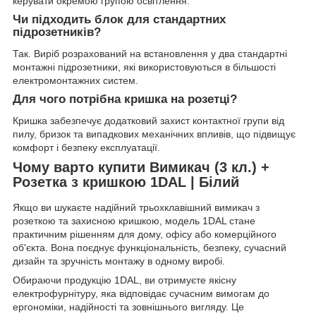
керувати окремою групою освітлення.
Чи підходить блок для стандартних
підрозетників?
Так. Виріб розрахований на встановлення у два стандартні
монтажні підрозетники, які використовуються в більшості
електромонтажних систем.
Для чого потрібна кришка на розетці?
Кришка забезпечує додатковий захист контактної групи від
пилу, бризок та випадкових механічних впливів, що підвищує
комфорт і безпеку експлуатації.
Чому варто купити Вимикач (3 кл.) +
Розетка з кришкою 1DAL | Білий
Якщо ви шукаєте надійний трьохклавішний вимикач з
розеткою та захисною кришкою, модель 1DAL стане
практичним рішенням для дому, офісу або комерційного
об'єкта. Вона поєднує функціональність, безпеку, сучасний
дизайн та зручність монтажу в одному виробі.
Обираючи продукцію 1DAL, ви отримуєте якісну
електрофурнітуру, яка відповідає сучасним вимогам до
ергономіки, надійності та зовнішнього вигляду. Це