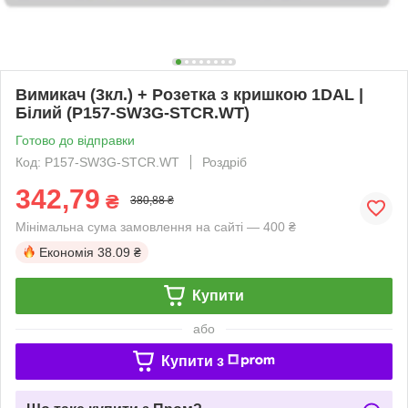
Вимикач (3кл.) + Розетка з кришкою 1DAL |
Білий (P157-SW3G-STCR.WT)
Готово до відправки
Код: P157-SW3G-STCR.WT
Роздріб
342,79
₴
380,88 ₴
Мінімальна сума замовлення на сайті — 400 ₴
Економія
38.09 ₴
Купити
або
Купити з