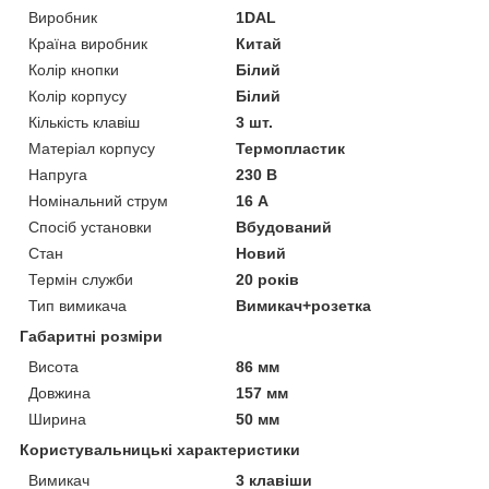
Виробник
1DAL
Країна виробник
Китай
Колір кнопки
Білий
Колір корпусу
Білий
Кількість клавіш
3 шт.
Матеріал корпусу
Термопластик
Напруга
230 В
Номінальний струм
16 А
Спосіб установки
Вбудований
Стан
Новий
Термін служби
20 років
Тип вимикача
Вимикач+розетка
Габаритні розміри
Висота
86 мм
Довжина
157 мм
Ширина
50 мм
Користувальницькі характеристики
Вимикач
3 клавіши