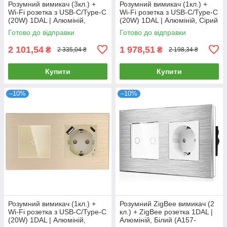
Розумний вимикач (3кл.) +
Розумний вимикач (1кл.) +
Wi-Fi розетка з USB-C/Type-C
Wi-Fi розетка з USB-C/Type-C
(20W) 1DAL | Алюміній,
(20W) 1DAL | Алюміній, Сірий
Золото (A157-GSW3G.WF-
(A157-GSW1G.WF-
Готово до відправки
Готово до відправки
STUTC.WF.GD)
STUTC.WF.GR)
2 101,54
1 978,51
₴
₴
2 335,04 ₴
2 198,34 ₴
Купити
Купити
–10%
–10%
Розумний вимикач (1кл.) +
Розумний ZigBee вимикач (2
Wi-Fi розетка з USB-C/Type-C
кл.) + ZigBee розетка 1DAL |
(20W) 1DAL | Алюміній,
Алюміній, Білий (A157-