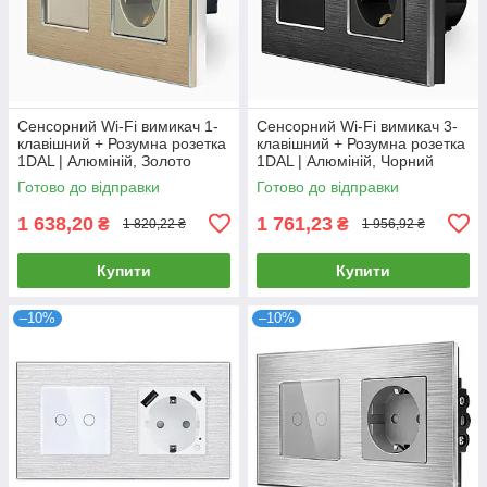
Сенсорний Wi-Fi вимикач 1-
Сенсорний Wi-Fi вимикач 3-
клавішний + Розумна розетка
клавішний + Розумна розетка
1DAL | Алюміній, Золото
1DAL | Алюміній, Чорний
(A157-GSW1G.WF-ST.WF.GD)
(A157-GSW3G.WF-ST.WF.BL)
Готово до відправки
Готово до відправки
1 638,20
1 761,23
₴
₴
1 820,22 ₴
1 956,92 ₴
Купити
Купити
–10%
–10%