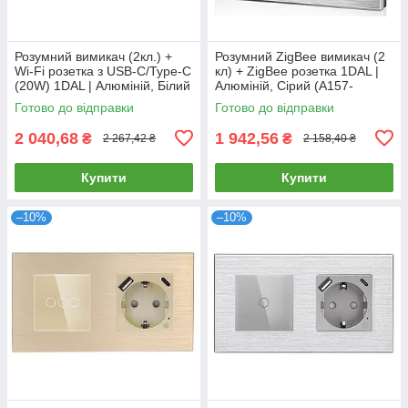
Розумний вимикач (2кл.) +
Розумний ZigBee вимикач (2
Wi-Fi розетка з USB-C/Type-C
кл) + ZigBee розетка 1DAL |
(20W) 1DAL | Алюміній, Білий
Алюміній, Сірий (A157-
(A157-GSW2G.WF-
GSW2G.ZB-ST.ZB.GR)
Готово до відправки
Готово до відправки
STUTC.WF.WT)
2 040,68
1 942,56
₴
₴
2 267,42 ₴
2 158,40 ₴
Купити
Купити
–10%
–10%