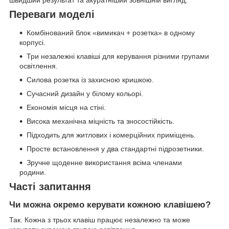
швидший результат та акуратніший зовнішній вигляд.
Переваги моделі
Комбінований блок «вимикач + розетка» в одному
корпусі.
Три незалежні клавіші для керування різними групами
освітлення.
Силова розетка із захисною кришкою.
Сучасний дизайн у білому кольорі.
Економія місця на стіні.
Висока механічна міцність та зносостійкість.
Підходить для житлових і комерційних приміщень.
Просте встановлення у два стандартні підрозетники.
Зручне щоденне використання всіма членами
родини.
Часті запитання
Чи можна окремо керувати кожною клавішею?
Так. Кожна з трьох клавіш працює незалежно та може