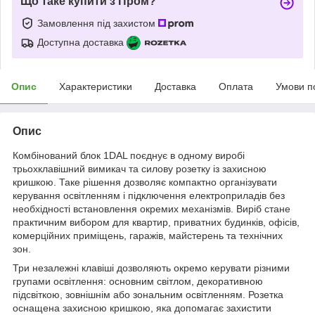
Що таке купити з Пром?
Замовлення під захистом
Доступна доставка
Опис
Характеристики
Доставка
Оплата
Умови п
Опис
Комбінований блок 1DAL поєднує в одному виробі
трьохклавішний вимикач та силову розетку із захисною
кришкою. Таке рішення дозволяє компактно організувати
керування освітленням і підключення електроприладів без
необхідності встановлення окремих механізмів. Виріб стане
практичним вибором для квартир, приватних будинків, офісів,
комерційних приміщень, гаражів, майстерень та технічних
зон.
Три незалежні клавіші дозволяють окремо керувати різними
групами освітлення: основним світлом, декоративною
підсвіткою, зовнішнім або зональним освітленням. Розетка
оснащена захисною кришкою, яка допомагає захистити