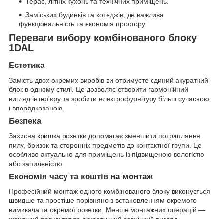
Терас, літніх кухонь та технічних приміщень.
Замiських будинкiв та котеджiв, де важлива
функціональність та економія простору.
Переваги вибору комбінованого блоку
1DAL
Естетика
Замість двох окремих виробів ви отримуєте єдиний акуратний
блок в одному стилі. Це дозволяє створити гармонійний
вигляд інтер'єру та зробити електрофурнітуру більш сучасною
і впорядкованою.
Безпека
Захисна кришка розетки допомагає зменшити потрапляння
пилу, бризок та сторонніх предметів до контактної групи. Це
особливо актуально для приміщень із підвищеною вологістю
або запиленістю.
Економія часу та коштів на монтаж
Професійний монтаж одного комбінованого блоку виконується
швидше та простіше порівняно з встановленням окремого
вимикача та окремої розетки. Менше монтажних операцій —