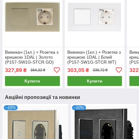
Вимикач (1кл.) + Розетка з
Вимикач (1кл.) + Розетка з
Вими
кришкою 1DAL | Золото
кришкою 1DAL | Білий
криш
(P157-SW1G-STCR.GD)
(P157-SW1G-STCR.WT)
(P1
327,89
303,05
322
₴
₴
364,32 ₴
336,72 ₴
Купити
Купити
Акційні пропозиції та новинки
–10%
–10%