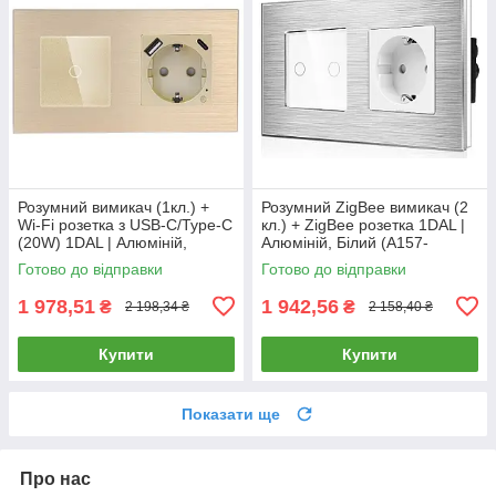
Розумний вимикач (1кл.) +
Розумний ZigBee вимикач (2
Wi-Fi розетка з USB-C/Type-C
кл.) + ZigBee розетка 1DAL |
(20W) 1DAL | Алюміній,
Алюміній, Білий (A157-
Золото (A157-GSW1G.WF-
GSW2G.ZB-ST.ZB.WT)
Готово до відправки
Готово до відправки
STUTC.WF.GD)
1 978,51
1 942,56
₴
₴
2 198,34 ₴
2 158,40 ₴
Купити
Купити
Показати ще
Про нас