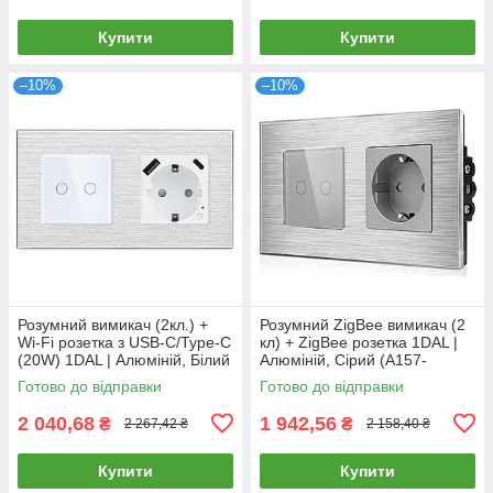
Купити
Купити
–10%
–10%
Розумний вимикач (2кл.) +
Розумний ZigBee вимикач (2
Wi-Fi розетка з USB-C/Type-C
кл) + ZigBee розетка 1DAL |
(20W) 1DAL | Алюміній, Білий
Алюміній, Сірий (A157-
(A157-GSW2G.WF-
GSW2G.ZB-ST.ZB.GR)
Готово до відправки
Готово до відправки
STUTC.WF.WT)
2 040,68
1 942,56
₴
₴
2 267,42 ₴
2 158,40 ₴
Купити
Купити