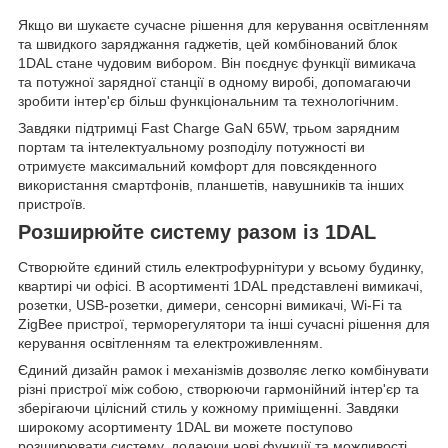
Якщо ви шукаєте сучасне рішення для керування освітленням
та швидкого заряджання гаджетів, цей комбінований блок
1DAL стане чудовим вибором. Він поєднує функції вимикача
та потужної зарядної станції в одному виробі, допомагаючи
зробити інтер'єр більш функціональним та технологічним.
Завдяки підтримці Fast Charge GaN 65W, трьом зарядним
портам та інтелектуальному розподілу потужності ви
отримуєте максимальний комфорт для повсякденного
використання смартфонів, планшетів, навушників та інших
пристроїв.
Розширюйте систему разом із 1DAL
Створюйте єдиний стиль електрофурнітури у всьому будинку,
квартирі чи офісі. В асортименті 1DAL представлені вимикачі,
розетки, USB-розетки, димери, сенсорні вимикачі, Wi-Fi та
ZigBee пристрої, терморегулятори та інші сучасні рішення для
керування освітленням та електроживленням.
Єдиний дизайн рамок і механізмів дозволяє легко комбінувати
різні пристрої між собою, створюючи гармонійний інтер'єр та
зберігаючи цілісний стиль у кожному приміщенні. Завдяки
широкому асортименту 1DAL ви можете поступово
розширювати систему, додаючи нові функції та можливості