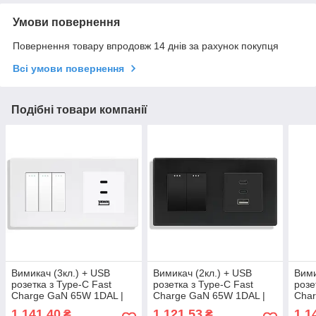
Умови повернення
Повернення товару впродовж 14 днів за рахунок покупця
Всі умови повернення
Подібні товари компанії
Вимикач (3кл.) + USB
Вимикач (2кл.) + USB
Вими
розетка з Type-C Fast
розетка з Type-C Fast
розе
Charge GaN 65W 1DAL |
Charge GaN 65W 1DAL |
Char
Білий (P157-SW3G-
Чорний (P157-SW2G-
Сіри
1 141,40
1 121,53
1 1
₴
₴