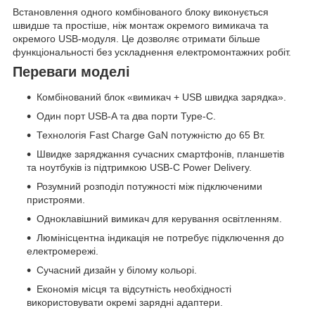
Встановлення одного комбінованого блоку виконується
швидше та простіше, ніж монтаж окремого вимикача та
окремого USB-модуля. Це дозволяє отримати більше
функціональності без ускладнення електромонтажних робіт.
Переваги моделі
Комбінований блок «вимикач + USB швидка зарядка».
Один порт USB-A та два порти Type-C.
Технологія Fast Charge GaN потужністю до 65 Вт.
Швидке заряджання сучасних смартфонів, планшетів
та ноутбуків із підтримкою USB-C Power Delivery.
Розумний розподіл потужності між підключеними
пристроями.
Одноклавішний вимикач для керування освітленням.
Люмінісцентна індикація не потребує підключення до
електромережі.
Сучасний дизайн у білому кольорі.
Економія місця та відсутність необхідності
використовувати окремі зарядні адаптери.