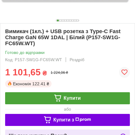
Вимикач (1кл.) + USB розетка з Type-C Fast
Charge GaN 65W 1DAL | Білий (P157-SW1G-
FC65W.WT)
Готово до відправки
Код: P157-SW1G-FC65W.WT
Роздріб
1 101,65
₴
1 224,06 ₴
Економія
122.41 ₴
Купити
або
Купити з