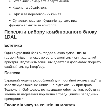
Готельних номерів та апартаментів.
Кухонь та обідніх зон.
Офісів та переговорних кімнат.
Сучасних квартир і будинків, де важлива
функціональність та комфорт.
Переваги вибору комбінованого блоку
1DAL
Естетика
Один акуратний блок виглядає значно сучасніше та
гармонійніше, ніж окремо встановлені вимикач і зарядний
пристрій. Відсутність зовнішніх адаптерів допомагає зберегти
охайний вигляд інтер'єру.
Безпека
Зарядний модуль розроблений для постійної експлуатації та
забезпечує стабільне живлення підключених пристроїв.
Технологія GaN дозволяє підвищити ефективність роботи та
зменшити нагрівання порівняно з традиційними зарядними
пристроями.
Економія часу та коштів на монтаж