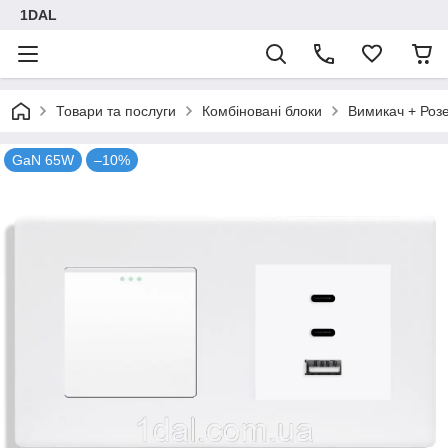
1DAL
Товари та послуги
Комбіновані блоки
Вимикач + Роз
GaN 65W
–10%