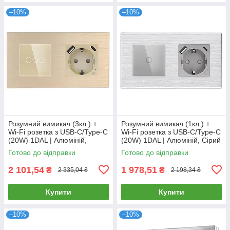
–10%
–10%
Розумний вимикач (3кл.) +
Розумний вимикач (1кл.) +
Wi-Fi розетка з USB-C/Type-C
Wi-Fi розетка з USB-C/Type-C
(20W) 1DAL | Алюміній,
(20W) 1DAL | Алюміній, Сірий
Золото (A157-GSW3G.WF-
(A157-GSW1G.WF-
Готово до відправки
Готово до відправки
STUTC.WF.GD)
STUTC.WF.GR)
2 101,54
1 978,51
₴
₴
2 335,04 ₴
2 198,34 ₴
Купити
Купити
–10%
–10%