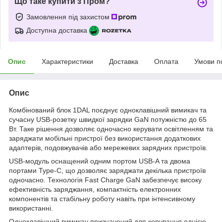
Що таке купити з Пром?
Замовлення під захистом
Доступна доставка
Опис
Характеристики
Доставка
Оплата
Умови п
Опис
Комбінований блок 1DAL поєднує одноклавішний вимикач та
сучасну USB-розетку швидкої зарядки GaN потужністю до 65
Вт. Таке рішення дозволяє одночасно керувати освітленням та
заряджати мобільні пристрої без використання додаткових
адаптерів, подовжувачів або мережевих зарядних пристроїв.
USB-модуль оснащений одним портом USB-A та двома
портами Type-C, що дозволяє заряджати декілька пристроїв
одночасно. Технологія Fast Charge GaN забезпечує високу
ефективність заряджання, компактність електронних
компонентів та стабільну роботу навіть при інтенсивному
використанні.
Одноклавішний вимикач призначений для керування однією