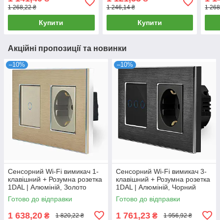
FC65W.WT)
FC65W.BL)
FC6
1 268,22 ₴
1 246,14 ₴
1 268
Купити
Купити
Акційні пропозиції та новинки
–10%
–10%
Сенсорний Wi-Fi вимикач 1-
Сенсорний Wi-Fi вимикач 3-
клавішний + Розумна розетка
клавішний + Розумна розетка
1DAL | Алюміній, Золото
1DAL | Алюміній, Чорний
(A157-GSW1G.WF-ST.WF.GD)
(A157-GSW3G.WF-ST.WF.BL)
Готово до відправки
Готово до відправки
1 638,20
1 761,23
₴
₴
1 820,22 ₴
1 956,92 ₴