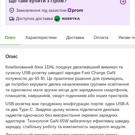
Що таке купити з Пром?
Замовлення під захистом
Доступна доставка
Опис
Характеристики
Доставка
Оплата
Умови п
Опис
Комбінований блок 1DAL поєднує двоклавішний вимикач та
сучасну USB-розетку швидкої зарядки Fast Charge GaN
потужністю до 65 Вт. Це практичне рішення для приміщень,
де потрібно керувати двома незалежними групами освітлення
та одночасно мати зручне місце для заряджання смартфонів,
планшетів, навушників, смарт-годинників або інших пристроїв.
USB-розетка має продуману конфігурацію портів: один USB-A
та два Type-C. Завдяки цьому можна підключати декілька
гаджетів одночасно без використання окремих зарядних
адаптерів. Технологія GaN 65W забезпечує ефективну швидку
зарядку, стабільну роботу та компактність зарядного модуля.
Двоклавішний вимикач дозволяє окремо керувати двома