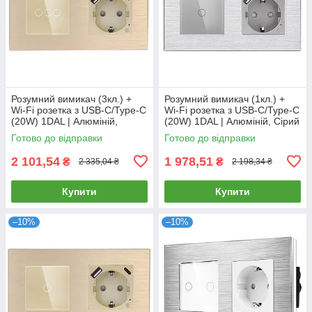
Розумний вимикач (3кл.) +
Розумний вимикач (1кл.) +
Wi-Fi розетка з USB-C/Type-C
Wi-Fi розетка з USB-C/Type-C
(20W) 1DAL | Алюміній,
(20W) 1DAL | Алюміній, Сірий
Золото (A157-GSW3G.WF-
(A157-GSW1G.WF-
Готово до відправки
Готово до відправки
STUTC.WF.GD)
STUTC.WF.GR)
2 101,54
1 978,51
₴
₴
2 335,04 ₴
2 198,34 ₴
Купити
Купити
–10%
–10%