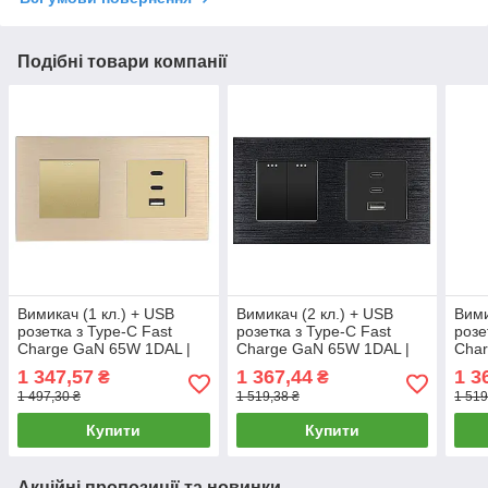
Подібні товари компанії
Вимикач (1 кл.) + USB
Вимикач (2 кл.) + USB
Вими
розетка з Type-C Fast
розетка з Type-C Fast
розе
Charge GaN 65W 1DAL |
Charge GaN 65W 1DAL |
Char
Алюміній, Золото (A157-
Алюміній, Чорний (A157-
Алюм
1 347,57
1 367,44
1 3
₴
₴
SW1G-FC65W.GD)
SW2G-FC65W.BL)
SW2
1 497,30 ₴
1 519,38 ₴
1 519
Купити
Купити
Акційні пропозиції та новинки