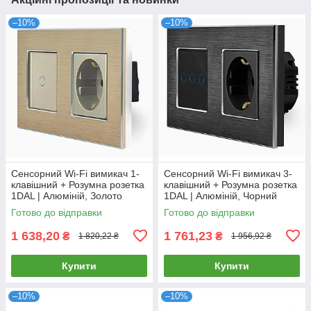
–10%
–10%
Сенсорний Wi-Fi вимикач 1-
Сенсорний Wi-Fi вимикач 3-
клавішний + Розумна розетка
клавішний + Розумна розетка
1DAL | Алюміній, Золото
1DAL | Алюміній, Чорний
(A157-GSW1G.WF-ST.WF.GD)
(A157-GSW3G.WF-ST.WF.BL)
Готово до відправки
Готово до відправки
1 638,20
1 761,23
₴
₴
1 820,22 ₴
1 956,92 ₴
Купити
Купити
–10%
–10%