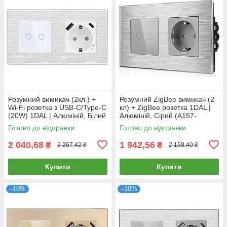
Розумний вимикач (2кл.) +
Розумний ZigBee вимикач (2
Wi-Fi розетка з USB-C/Type-C
кл) + ZigBee розетка 1DAL |
(20W) 1DAL | Алюміній, Білий
Алюміній, Сірий (A157-
(A157-GSW2G.WF-
GSW2G.ZB-ST.ZB.GR)
Готово до відправки
Готово до відправки
STUTC.WF.WT)
2 040,68
1 942,56
₴
₴
2 267,42 ₴
2 158,40 ₴
Купити
Купити
–10%
–10%