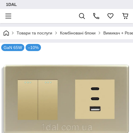
1DAL
Товари та послуги
Комбіновані блоки
Вимикач + Роз
GaN 65W
–10%