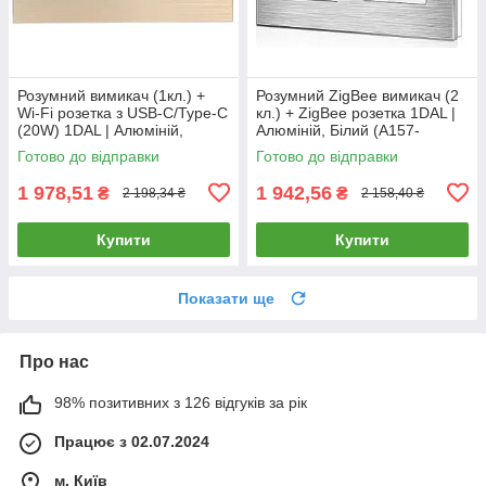
Розумний вимикач (1кл.) +
Розумний ZigBee вимикач (2
Wi-Fi розетка з USB-C/Type-C
кл.) + ZigBee розетка 1DAL |
(20W) 1DAL | Алюміній,
Алюміній, Білий (A157-
Золото (A157-GSW1G.WF-
GSW2G.ZB-ST.ZB.WT)
Готово до відправки
Готово до відправки
STUTC.WF.GD)
1 978,51
1 942,56
₴
₴
2 198,34 ₴
2 158,40 ₴
Купити
Купити
Показати ще
Про нас
98% позитивних з 126 відгуків за рік
Працює з 02.07.2024
м. Київ