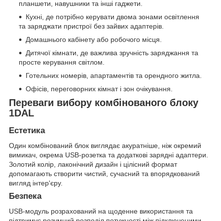
планшети, навушники та інші гаджети.
Кухні, де потрібно керувати двома зонами освітлення
та заряджати пристрої без зайвих адаптерів.
Домашнього кабінету або робочого місця.
Дитячої кімнати, де важлива зручність заряджання та
просте керування світлом.
Готельних номерів, апартаментів та орендного житла.
Офісів, переговорних кімнат і зон очікування.
Переваги вибору комбінованого блоку
1DAL
Естетика
Один комбінований блок виглядає акуратніше, ніж окремий
вимикач, окрема USB-розетка та додаткові зарядні адаптери.
Золотий колір, лаконічний дизайн і цілісний формат
допомагають створити чистий, сучасний та впорядкований
вигляд інтер'єру.
Безпека
USB-модуль розрахований на щоденне використання та
підтримує розумний розподіл потужності між підключеними