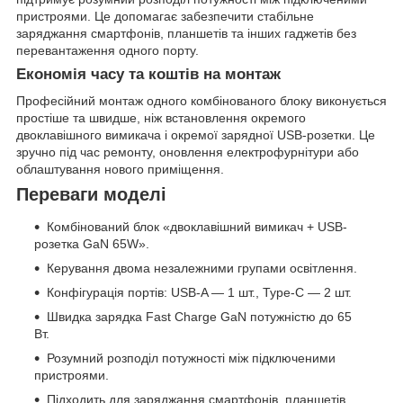
пристроями. Це допомагає забезпечити стабільне
заряджання смартфонів, планшетів та інших гаджетів без
перевантаження одного порту.
Економія часу та коштів на монтаж
Професійний монтаж одного комбінованого блоку виконується
простіше та швидше, ніж встановлення окремого
двоклавішного вимикача і окремої зарядної USB-розетки. Це
зручно під час ремонту, оновлення електрофурнітури або
облаштування нового приміщення.
Переваги моделі
Комбінований блок «двоклавішний вимикач + USB-
розетка GaN 65W».
Керування двома незалежними групами освітлення.
Конфігурація портів: USB-A — 1 шт., Type-C — 2 шт.
Швидка зарядка Fast Charge GaN потужністю до 65
Вт.
Розумний розподіл потужності між підключеними
пристроями.
Підходить для заряджання смартфонів, планшетів,