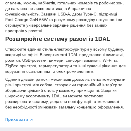
спалень, кухонь, кабінетів, готельних номерів та робочих зон,
де важлива не лише естетика, а й практична
функціональність. Завдяки USB-A, двом Type-C, підтримці
Fast Charge GaN 65W та розумному розподілу потужності ви
отримуєте універсальне зарядне рішення без зайвих
пристроїв у розетці.
Розширюйте систему разом із 1DAL
Створюйте єдиний стиль електрофурнітури у всьому будинку,
квартирі чи офісі. В асортименті 1DAL представлені вимикачі,
розетки, USB-розетки, димери, сенсорні вимикачі, Wi-Fi та
ZigBee пристрої, терморегулятори та інші сучасні рішення для
керування освітленням та електроживленням.
Єдиний дизайн рамок і механізмів дозволяє легко комбінувати
різні пристрої між собою, створюючи гармонійний інтер'єр та
зберігаючи цілісний стиль у кожному приміщенні. Завдяки
широкому асортименту 1DAL ви можете поступово
розширювати систему, додаючи нові функції та можливості
без необхідності змінювати загальну концепцію оформлення.
Приховати