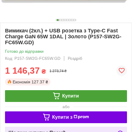
Вимикач (2кл.) + USB розетка з Type-C Fast
Charge GaN 65W 1DAL | Золото (P157-SW2G-
FC65W.GD)
Готово до відправки
Код: P157-SW2G-FC65W.GD
Роздріб
1 146,37
₴
1 273,74 ₴
Економія
127.37 ₴
Купити
або
Купити з