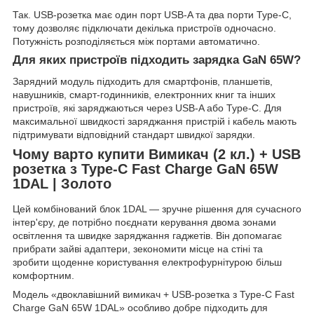
Так. USB-розетка має один порт USB-A та два порти Type-C,
тому дозволяє підключати декілька пристроїв одночасно.
Потужність розподіляється між портами автоматично.
Для яких пристроїв підходить зарядка GaN 65W?
Зарядний модуль підходить для смартфонів, планшетів,
навушників, смарт-годинників, електронних книг та інших
пристроїв, які заряджаються через USB-A або Type-C. Для
максимальної швидкості заряджання пристрій і кабель мають
підтримувати відповідний стандарт швидкої зарядки.
Чому варто купити Вимикач (2 кл.) + USB
розетка з Type-C Fast Charge GaN 65W
1DAL | Золото
Цей комбінований блок 1DAL — зручне рішення для сучасного
інтер'єру, де потрібно поєднати керування двома зонами
освітлення та швидке заряджання гаджетів. Він допомагає
прибрати зайві адаптери, зекономити місце на стіні та
зробити щоденне користування електрофурнітурою більш
комфортним.
Модель «двоклавішний вимикач + USB-розетка з Type-C Fast
Charge GaN 65W 1DAL» особливо добре підходить для