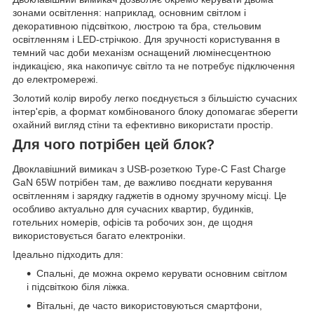
зонами освітлення: наприклад, основним світлом і
декоративною підсвіткою, люстрою та бра, стельовим
освітленням і LED-стрічкою. Для зручності користування в
темний час доби механізм оснащений люмінесцентною
індикацією, яка накопичує світло та не потребує підключення
до електромережі.
Золотий колір виробу легко поєднується з більшістю сучасних
інтер'єрів, а формат комбінованого блоку допомагає зберегти
охайний вигляд стіни та ефективно використати простір.
Для чого потрібен цей блок?
Двоклавішний вимикач з USB-розеткою Type-C Fast Charge
GaN 65W потрібен там, де важливо поєднати керування
освітленням і зарядку гаджетів в одному зручному місці. Це
особливо актуально для сучасних квартир, будинків,
готельних номерів, офісів та робочих зон, де щодня
використовується багато електроніки.
Ідеально підходить для:
Спальні, де можна окремо керувати основним світлом
і підсвіткою біля ліжка.
Вітальні, де часто використовуються смартфони,