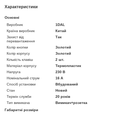
Характеристики
Основні
Виробник
1DAL
Країна виробник
Китай
Захист від
Так
перевантаження
Колір кнопки
Золотий
Колір корпусу
Золотий
Кількість клавіш
2 шт.
Матеріал корпусу
Термопластик
Напруга
230 В
Номінальний струм
16 А
Спосіб установки
Вбудований
Стан
Новий
Термін служби
20 років
Тип вимикача
Вимикач+розетка
Габаритні розміри