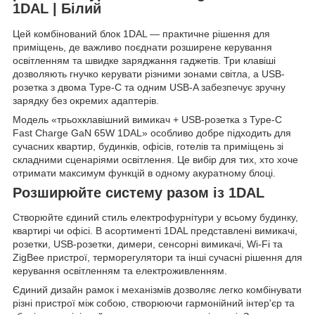
1DAL | Білий
Цей комбінований блок 1DAL — практичне рішення для
приміщень, де важливо поєднати розширене керування
освітленням та швидке заряджання гаджетів. Три клавіші
дозволяють гнучко керувати різними зонами світла, а USB-
розетка з двома Type-C та одним USB-A забезпечує зручну
зарядку без окремих адаптерів.
Модель «трьохклавішний вимикач + USB-розетка з Type-C
Fast Charge GaN 65W 1DAL» особливо добре підходить для
сучасних квартир, будинків, офісів, готелів та приміщень зі
складними сценаріями освітлення. Це вибір для тих, хто хоче
отримати максимум функцій в одному акуратному блоці.
Розширюйте систему разом із 1DAL
Створюйте єдиний стиль електрофурнітури у всьому будинку,
квартирі чи офісі. В асортименті 1DAL представлені вимикачі,
розетки, USB-розетки, димери, сенсорні вимикачі, Wi-Fi та
ZigBee пристрої, терморегулятори та інші сучасні рішення для
керування освітленням та електроживленням.
Єдиний дизайн рамок і механізмів дозволяє легко комбінувати
різні пристрої між собою, створюючи гармонійний інтер'єр та