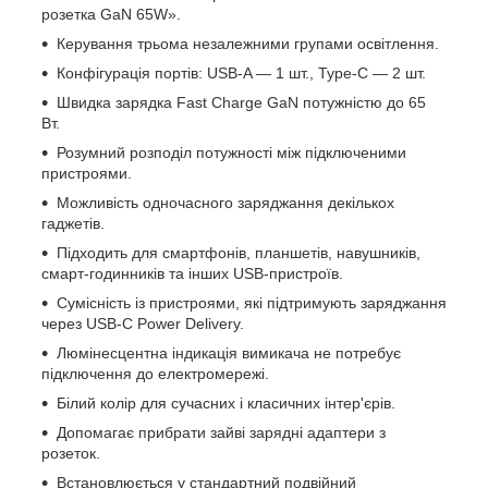
розетка GaN 65W».
Керування трьома незалежними групами освітлення.
Конфігурація портів: USB-A — 1 шт., Type-C — 2 шт.
Швидка зарядка Fast Charge GaN потужністю до 65
Вт.
Розумний розподіл потужності між підключеними
пристроями.
Можливість одночасного заряджання декількох
гаджетів.
Підходить для смартфонів, планшетів, навушників,
смарт-годинників та інших USB-пристроїв.
Сумісність із пристроями, які підтримують заряджання
через USB-C Power Delivery.
Люмінесцентна індикація вимикача не потребує
підключення до електромережі.
Білий колір для сучасних і класичних інтер'єрів.
Допомагає прибрати зайві зарядні адаптери з
розеток.
Встановлюється у стандартний подвійний