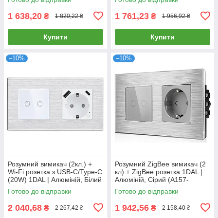
1 638,20
1 761,23
₴
₴
1 820,22 ₴
1 956,92 ₴
Купити
Купити
–10%
–10%
Розумний вимикач (2кл.) +
Розумний ZigBee вимикач (2
Wi-Fi розетка з USB-C/Type-C
кл) + ZigBee розетка 1DAL |
(20W) 1DAL | Алюміній, Білий
Алюміній, Сірий (A157-
(A157-GSW2G.WF-
GSW2G.ZB-ST.ZB.GR)
Готово до відправки
Готово до відправки
STUTC.WF.WT)
2 040,68
1 942,56
₴
₴
2 267,42 ₴
2 158,40 ₴