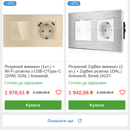
–10%
–10%
Розумний вимикач (1кл.) +
Розумний ZigBee вимикач (2
Wi-Fi розетка з USB-C/Type-C
кл.) + ZigBee розетка 1DAL |
(20W) 1DAL | Алюміній,
Алюміній, Білий (A157-
Золото (A157-GSW1G.WF-
GSW2G.ZB-ST.ZB.WT)
Готово до відправки
Готово до відправки
STUTC.WF.GD)
1 978,51
1 942,56
₴
₴
2 198,34 ₴
2 158,40 ₴
Купити
Купити
Показати ще