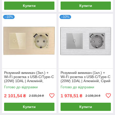
Купити
Купити
–10%
–10%
Розумний вимикач (3кл.) +
Розумний вимикач (1кл.) +
Wi-Fi розетка з USB-C/Type-C
Wi-Fi розетка з USB-C/Type-C
(20W) 1DAL | Алюміній,
(20W) 1DAL | Алюміній, Сірий
Золото (A157-GSW3G.WF-
(A157-GSW1G.WF-
Готово до відправки
Готово до відправки
STUTC.WF.GD)
STUTC.WF.GR)
2 101,54
1 978,51
₴
₴
2 335,04 ₴
2 198,34 ₴
Купити
Купити