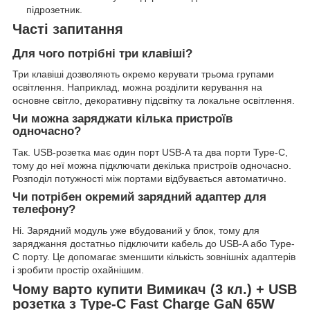
підрозетник.
Часті запитання
Для чого потрібні три клавіші?
Три клавіші дозволяють окремо керувати трьома групами
освітлення. Наприклад, можна розділити керування на
основне світло, декоративну підсвітку та локальне освітлення.
Чи можна заряджати кілька пристроїв
одночасно?
Так. USB-розетка має один порт USB-A та два порти Type-C,
тому до неї можна підключати декілька пристроїв одночасно.
Розподіл потужності між портами відбувається автоматично.
Чи потрібен окремий зарядний адаптер для
телефону?
Ні. Зарядний модуль уже вбудований у блок, тому для
заряджання достатньо підключити кабель до USB-A або Type-
C порту. Це допомагає зменшити кількість зовнішніх адаптерів
і зробити простір охайнішим.
Чому варто купити Вимикач (3 кл.) + USB
розетка з Type-C Fast Charge GaN 65W