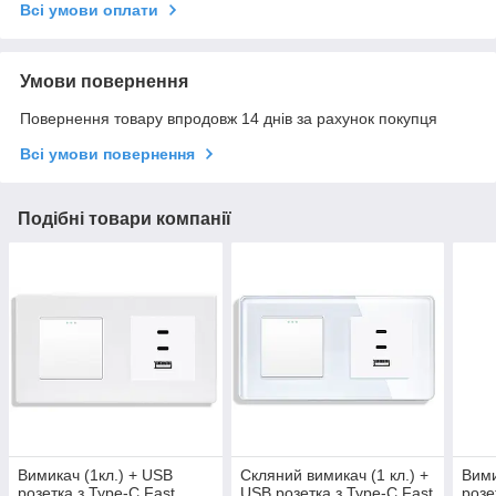
Всі умови оплати
Умови повернення
Повернення товару впродовж 14 днів за рахунок покупця
Всі умови повернення
Подібні товари компанії
Вимикач (1кл.) + USB
Скляний вимикач (1 кл.) +
Вими
розетка з Type-C Fast
USB розетка з Type-C Fast
розе