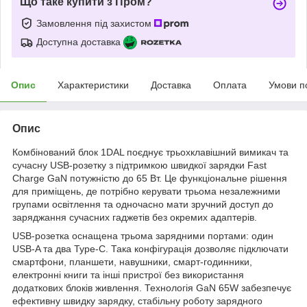
Що таке купити з Пром?
Замовлення під захистом
Доступна доставка
Опис
Характеристики
Доставка
Оплата
Умови п
Опис
Комбінований блок 1DAL поєднує трьохклавішний вимикач та
сучасну USB-розетку з підтримкою швидкої зарядки Fast
Charge GaN потужністю до 65 Вт. Це функціональне рішення
для приміщень, де потрібно керувати трьома незалежними
групами освітлення та одночасно мати зручний доступ до
заряджання сучасних гаджетів без окремих адаптерів.
USB-розетка оснащена трьома зарядними портами: один
USB-A та два Type-C. Така конфігурація дозволяє підключати
смартфони, планшети, навушники, смарт-годинники,
електронні книги та інші пристрої без використання
додаткових блоків живлення. Технологія GaN 65W забезпечує
ефективну швидку зарядку, стабільну роботу зарядного