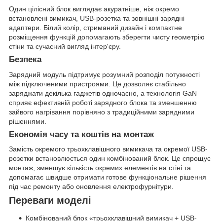
Один цілісний блок виглядає акуратніше, ніж окремо
встановлені вимикач, USB-розетка та зовнішні зарядні
адаптери. Білий колір, стриманий дизайн і компактне
розміщення функцій допомагають зберегти чисту геометрію
стіни та сучасний вигляд інтер'єру.
Безпека
Зарядний модуль підтримує розумний розподіл потужності
між підключеними пристроями. Це дозволяє стабільно
заряджати декілька гаджетів одночасно, а технологія GaN
сприяє ефективній роботі зарядного блока та зменшенню
зайвого нагрівання порівняно з традиційними зарядними
рішеннями.
Економія часу та коштів на монтаж
Замість окремого трьохклавішного вимикача та окремої USB-
розетки встановлюється один комбінований блок. Це спрощує
монтаж, зменшує кількість окремих елементів на стіні та
допомагає швидше отримати готове функціональне рішення
під час ремонту або оновлення електрофурнітури.
Переваги моделі
Комбінований блок «трьохклавішний вимикач + USB-