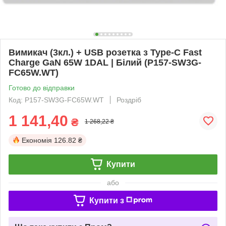
Вимикач (3кл.) + USB розетка з Type-C Fast
Charge GaN 65W 1DAL | Білий (P157-SW3G-
FC65W.WT)
Готово до відправки
Код: P157-SW3G-FC65W.WT
Роздріб
1 141,40
₴
1 268,22 ₴
Економія
126.82 ₴
Купити
або
Купити з