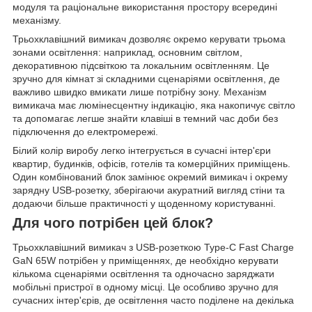
модуля та раціональне використання простору всередині
механізму.
Трьохклавішний вимикач дозволяє окремо керувати трьома
зонами освітлення: наприклад, основним світлом,
декоративною підсвіткою та локальним освітленням. Це
зручно для кімнат зі складними сценаріями освітлення, де
важливо швидко вмикати лише потрібну зону. Механізм
вимикача має люмінесцентну індикацію, яка накопичує світло
та допомагає легше знайти клавіші в темний час доби без
підключення до електромережі.
Білий колір виробу легко інтегрується в сучасні інтер'єри
квартир, будинків, офісів, готелів та комерційних приміщень.
Один комбінований блок замінює окремий вимикач і окрему
зарядну USB-розетку, зберігаючи акуратний вигляд стіни та
додаючи більше практичності у щоденному користуванні.
Для чого потрібен цей блок?
Трьохклавішний вимикач з USB-розеткою Type-C Fast Charge
GaN 65W потрібен у приміщеннях, де необхідно керувати
кількома сценаріями освітлення та одночасно заряджати
мобільні пристрої в одному місці. Це особливо зручно для
сучасних інтер'єрів, де освітлення часто поділене на декілька