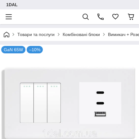
1DAL
Товари та послуги
Комбіновані блоки
Вимикач + Роз
GaN 65W
–10%