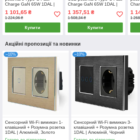
Charge GaN 65W 1DAL |
Charge GaN 65W 1DAL |
Char
Білий (P157-SW1G-
Білий (G157D-PSW1G-
Сіри
1 101,65
1 357,51
1 1
₴
₴
FC65W.WT)
FC65W.WT)
FC6
1 224,06 ₴
1 508,34 ₴
1 268
Купити
Купити
Акційні пропозиції та новинки
–10%
–10%
Сенсорний Wi-Fi вимикач 1-
Сенсорний Wi-Fi вимикач 3-
клавішний + Розумна розетка
клавішний + Розумна розетка
1DAL | Алюміній, Золото
1DAL | Алюміній, Чорний
(A157-GSW1G.WF-ST.WF.GD)
(A157-GSW3G.WF-ST.WF.BL)
Готово до відправки
Готово до відправки