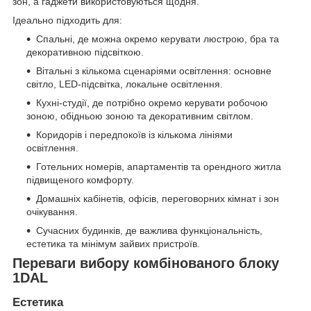
зон, а гаджети використовуються щодня.
Ідеально підходить для:
Спальні, де можна окремо керувати люстрою, бра та
декоративною підсвіткою.
Вітальні з кількома сценаріями освітлення: основне
світло, LED-підсвітка, локальне освітлення.
Кухні-студії, де потрібно окремо керувати робочою
зоною, обідньою зоною та декоративним світлом.
Коридорів і передпокоїв із кількома лініями
освітлення.
Готельних номерів, апартаментів та орендного житла
підвищеного комфорту.
Домашніх кабінетів, офісів, переговорних кімнат і зон
очікування.
Сучасних будинків, де важлива функціональність,
естетика та мінімум зайвих пристроїв.
Переваги вибору комбінованого блоку
1DAL
Естетика