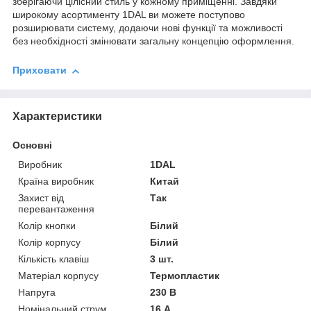
зберігаючи цілісний стиль у кожному приміщенні. Завдяки
широкому асортименту 1DAL ви можете поступово
розширювати систему, додаючи нові функції та можливості
без необхідності змінювати загальну концепцію оформлення.
Приховати
Характеристики
Основні
Виробник
1DAL
Країна виробник
Китай
Захист від
Так
перевантаження
Колір кнопки
Білий
Колір корпусу
Білий
Кількість клавіш
3 шт.
Матеріал корпусу
Термопластик
Напруга
230 В
Номінальний струм
16 А