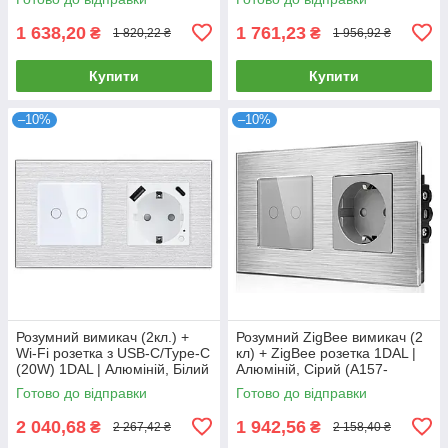
1 638,20
1 761,23
₴
₴
1 820,22 ₴
1 956,92 ₴
Купити
Купити
–10%
–10%
Розумний вимикач (2кл.) +
Розумний ZigBee вимикач (2
Wi-Fi розетка з USB-C/Type-C
кл) + ZigBee розетка 1DAL |
(20W) 1DAL | Алюміній, Білий
Алюміній, Сірий (A157-
(A157-GSW2G.WF-
GSW2G.ZB-ST.ZB.GR)
Готово до відправки
Готово до відправки
STUTC.WF.WT)
2 040,68
1 942,56
₴
₴
2 267,42 ₴
2 158,40 ₴