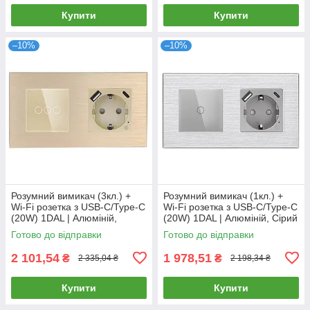
Купити
Купити
–10%
–10%
Розумний вимикач (3кл.) +
Розумний вимикач (1кл.) +
Wi-Fi розетка з USB-C/Type-C
Wi-Fi розетка з USB-C/Type-C
(20W) 1DAL | Алюміній,
(20W) 1DAL | Алюміній, Сірий
Золото (A157-GSW3G.WF-
(A157-GSW1G.WF-
Готово до відправки
Готово до відправки
STUTC.WF.GD)
STUTC.WF.GR)
2 101,54
1 978,51
₴
₴
2 335,04 ₴
2 198,34 ₴
Купити
Купити