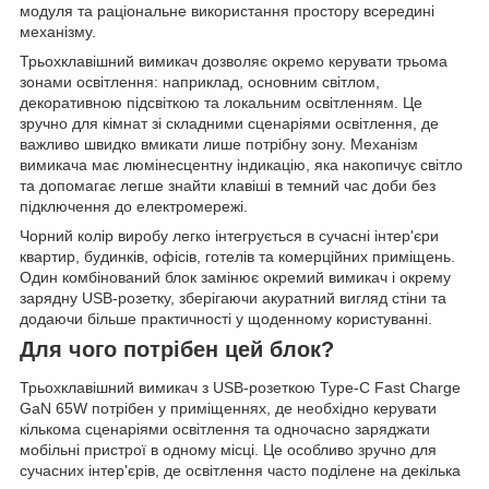
модуля та раціональне використання простору всередині
механізму.
Трьохклавішний вимикач дозволяє окремо керувати трьома
зонами освітлення: наприклад, основним світлом,
декоративною підсвіткою та локальним освітленням. Це
зручно для кімнат зі складними сценаріями освітлення, де
важливо швидко вмикати лише потрібну зону. Механізм
вимикача має люмінесцентну індикацію, яка накопичує світло
та допомагає легше знайти клавіші в темний час доби без
підключення до електромережі.
Чорний колір виробу легко інтегрується в сучасні інтер'єри
квартир, будинків, офісів, готелів та комерційних приміщень.
Один комбінований блок замінює окремий вимикач і окрему
зарядну USB-розетку, зберігаючи акуратний вигляд стіни та
додаючи більше практичності у щоденному користуванні.
Для чого потрібен цей блок?
Трьохклавішний вимикач з USB-розеткою Type-C Fast Charge
GaN 65W потрібен у приміщеннях, де необхідно керувати
кількома сценаріями освітлення та одночасно заряджати
мобільні пристрої в одному місці. Це особливо зручно для
сучасних інтер'єрів, де освітлення часто поділене на декілька