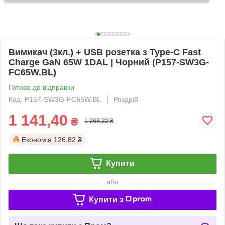
Вимикач (3кл.) + USB розетка з Type-C Fast
Charge GaN 65W 1DAL | Чорний (P157-SW3G-
FC65W.BL)
Готово до відправки
Код: P157-SW3G-FC65W.BL
Роздріб
1 141,40
₴
1 268,22 ₴
Економія
126.82 ₴
Купити
або
Купити з