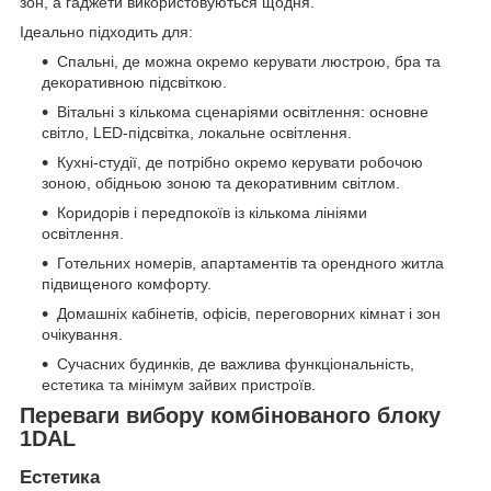
зон, а гаджети використовуються щодня.
Ідеально підходить для:
Спальні, де можна окремо керувати люстрою, бра та
декоративною підсвіткою.
Вітальні з кількома сценаріями освітлення: основне
світло, LED-підсвітка, локальне освітлення.
Кухні-студії, де потрібно окремо керувати робочою
зоною, обідньою зоною та декоративним світлом.
Коридорів і передпокоїв із кількома лініями
освітлення.
Готельних номерів, апартаментів та орендного житла
підвищеного комфорту.
Домашніх кабінетів, офісів, переговорних кімнат і зон
очікування.
Сучасних будинків, де важлива функціональність,
естетика та мінімум зайвих пристроїв.
Переваги вибору комбінованого блоку
1DAL
Естетика