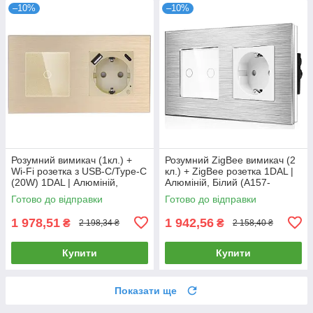
–10%
–10%
Розумний вимикач (1кл.) +
Розумний ZigBee вимикач (2
Wi-Fi розетка з USB-C/Type-C
кл.) + ZigBee розетка 1DAL |
(20W) 1DAL | Алюміній,
Алюміній, Білий (A157-
Золото (A157-GSW1G.WF-
GSW2G.ZB-ST.ZB.WT)
Готово до відправки
Готово до відправки
STUTC.WF.GD)
1 978,51
1 942,56
₴
₴
2 198,34 ₴
2 158,40 ₴
Купити
Купити
Показати ще