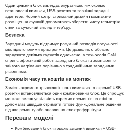
Один цілісний блок виглядає акуратніше, ніж окремо
встановлені вимикач, USB-розетка та зовнішні зарядні
адаптери. Чорний колір, стриманий дизайн і компактне
розміщення функцій допомагають зберегти чисту геометрію
стіни та сучасний вигляд інтер'єру.
Безпека
Зарядний модуль підтримує розумний розподіл потужності
між підключеними пристроями. Це дозволяє стабільно
заряджати декілька гаджетів одночасно, а технологія GaN
сприяє ефективній роботі зарядного блока та зменшенню
зайвого нагрівання порівняно з традиційними зарядними
рішеннями.
Економія часу та коштів на монтаж
Замість окремого трьохклавішного вимикача та окремої USB-
розетки встановлюється один комбінований блок. Це спрощує
монтаж, зменшує кількість окремих елементів на стіні та
допомагає швидше отримати готове функціональне рішення
під час ремонту або оновлення електрофурнітури.
Переваги моделі
Комбінований блок «трьохклавішний вимикач + USB-