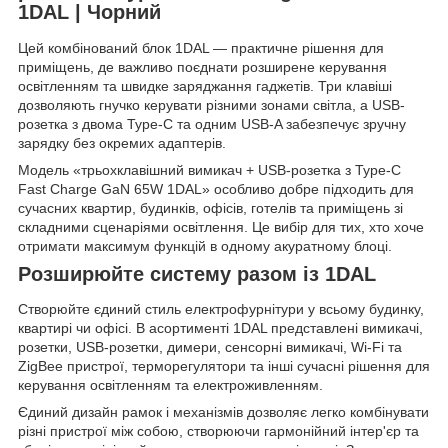
1DAL | Чорний
Цей комбінований блок 1DAL — практичне рішення для
приміщень, де важливо поєднати розширене керування
освітленням та швидке заряджання гаджетів. Три клавіші
дозволяють гнучко керувати різними зонами світла, а USB-
розетка з двома Type-C та одним USB-A забезпечує зручну
зарядку без окремих адаптерів.
Модель «трьохклавішний вимикач + USB-розетка з Type-C
Fast Charge GaN 65W 1DAL» особливо добре підходить для
сучасних квартир, будинків, офісів, готелів та приміщень зі
складними сценаріями освітлення. Це вибір для тих, хто хоче
отримати максимум функцій в одному акуратному блоці.
Розширюйте систему разом із 1DAL
Створюйте єдиний стиль електрофурнітури у всьому будинку,
квартирі чи офісі. В асортименті 1DAL представлені вимикачі,
розетки, USB-розетки, димери, сенсорні вимикачі, Wi-Fi та
ZigBee пристрої, терморегулятори та інші сучасні рішення для
керування освітленням та електроживленням.
Єдиний дизайн рамок і механізмів дозволяє легко комбінувати
різні пристрої між собою, створюючи гармонійний інтер'єр та