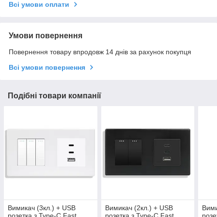
Всі умови оплати
Умови повернення
Повернення товару впродовж 14 днів за рахунок покупця
Всі умови повернення
Подібні товари компанії
Вимикач (3кл.) + USB
Вимикач (2кл.) + USB
Вими
розетка з Type-C Fast
розетка з Type-C Fast
розе