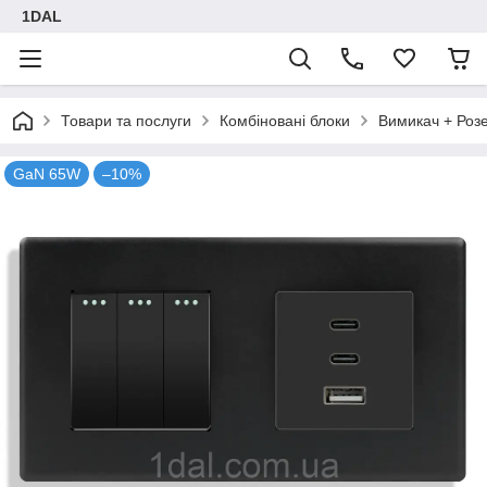
1DAL
Товари та послуги
Комбіновані блоки
Вимикач + Роз
GaN 65W
–10%