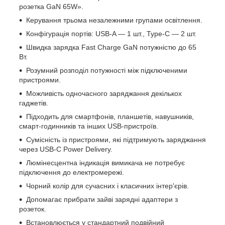
розетка GaN 65W».
Керування трьома незалежними групами освітлення.
Конфігурація портів: USB-A — 1 шт., Type-C — 2 шт.
Швидка зарядка Fast Charge GaN потужністю до 65
Вт.
Розумний розподіл потужності між підключеними
пристроями.
Можливість одночасного заряджання декількох
гаджетів.
Підходить для смартфонів, планшетів, навушників,
смарт-годинників та інших USB-пристроїв.
Сумісність із пристроями, які підтримують заряджання
через USB-C Power Delivery.
Люмінесцентна індикація вимикача не потребує
підключення до електромережі.
Чорний колір для сучасних і класичних інтер'єрів.
Допомагає прибрати зайві зарядні адаптери з
розеток.
Встановлюється у стандартний подвійний