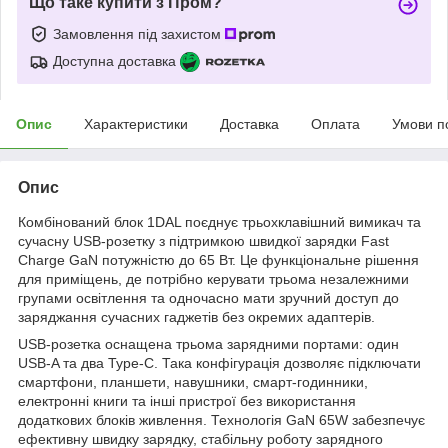
Що таке купити з Пром?
Замовлення під захистом
Доступна доставка
Опис
Характеристики
Доставка
Оплата
Умови п
Опис
Комбінований блок 1DAL поєднує трьохклавішний вимикач та
сучасну USB-розетку з підтримкою швидкої зарядки Fast
Charge GaN потужністю до 65 Вт. Це функціональне рішення
для приміщень, де потрібно керувати трьома незалежними
групами освітлення та одночасно мати зручний доступ до
заряджання сучасних гаджетів без окремих адаптерів.
USB-розетка оснащена трьома зарядними портами: один
USB-A та два Type-C. Така конфігурація дозволяє підключати
смартфони, планшети, навушники, смарт-годинники,
електронні книги та інші пристрої без використання
додаткових блоків живлення. Технологія GaN 65W забезпечує
ефективну швидку зарядку, стабільну роботу зарядного