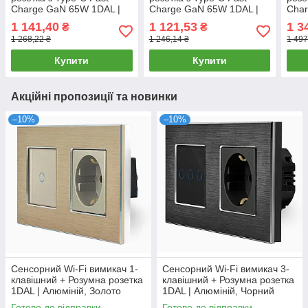
Charge GaN 65W 1DAL |
Charge GaN 65W 1DAL |
Char
Білий (P157-SW3G-
Чорний (P157-SW2G-
Алюм
1 141,40
1 121,53
1 3
₴
₴
FC65W.WT)
FC65W.BL)
SW1
1 268,22 ₴
1 246,14 ₴
1 497
Купити
Купити
Акційні пропозиції та новинки
–10%
–10%
Сенсорний Wi-Fi вимикач 1-
Сенсорний Wi-Fi вимикач 3-
клавішний + Розумна розетка
клавішний + Розумна розетка
1DAL | Алюміній, Золото
1DAL | Алюміній, Чорний
(A157-GSW1G.WF-ST.WF.GD)
(A157-GSW3G.WF-ST.WF.BL)
Готово до відправки
Готово до відправки