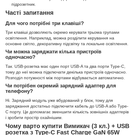
підрозетник.
Часті запитання
Для чого потрібні три клавіші?
Три клавіші дозволяють окремо керувати трьома групами
освітлення. Наприклад, можна розділити керування на
основне світло, декоративну підсвітку та локальне освітлення.
Чи можна заряджати кілька пристроїв
одночасно?
Так. USB-розетка має один порт USB-A та два порти Type-C,
тому до неї можна підключати декілька пристроїв одночасно.
Розподіл потужності між портами відбувається автоматично.
Чи потрібен окремий зарядний адаптер для
телефону?
Ні. Зарядний модуль уже вбудований у блок, тому для
заряджання достатньо підключити кабель до USB-A або Type-
C порту. Це допомагає зменшити кількість зовнішніх адаптерів
і зробити простір охайнішим.
Чому варто купити Вимикач (3 кл.) + USB
розетка з Type-C Fast Charge GaN 65W