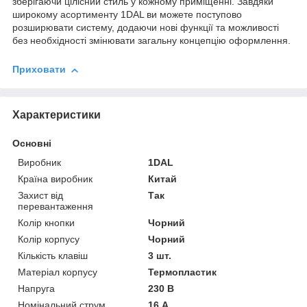
зберігаючи цілісний стиль у кожному приміщенні. Завдяки
широкому асортименту 1DAL ви можете поступово
розширювати систему, додаючи нові функції та можливості
без необхідності змінювати загальну концепцію оформлення.
Приховати
Характеристики
Основні
Виробник
1DAL
Країна виробник
Китай
Захист від
Так
перевантаження
Колір кнопки
Чорний
Колір корпусу
Чорний
Кількість клавіш
3 шт.
Матеріал корпусу
Термопластик
Напруга
230 В
Номінальний струм
16 А