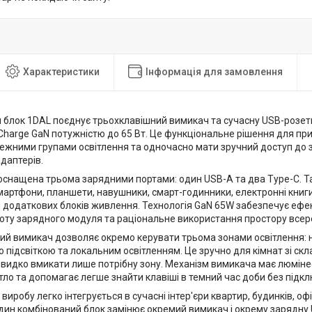
Характеристики
Інформація для замовлення
 блок 1DAL поєднує трьохклавішний вимикач та сучасну USB-розет
Charge GaN потужністю до 65 Вт. Це функціональне рішення для пр
ежними групами освітлення та одночасно мати зручний доступ до 
даптерів.
оснащена трьома зарядними портами: один USB-A та два Type-C. Т
артфони, планшети, навушники, смарт-годинники, електронні книги 
 додаткових блоків живлення. Технологія GaN 65W забезпечує ефе
боту зарядного модуля та раціональне використання простору всер
ий вимикач дозволяє окремо керувати трьома зонами освітлення: н
підсвіткою та локальним освітленням. Це зручно для кімнат зі ск
видко вмикати лише потрібну зону. Механізм вимикача має люмінес
тло та допомагає легше знайти клавіші в темний час доби без під
виробу легко інтегрується в сучасні інтер'єри квартир, будинків, офі
дин комбінований блок замінює окремий вимикач і окрему зарядну 