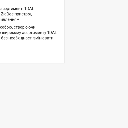
В асортименті 1DAL
 ZigBee пристрої,
живленням.
ж собою, створюючи
яки широкому асортименту 1DAL
 без необхідності змінювати