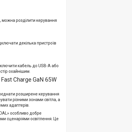
, можна розділити керування
ідключати декілька пристроїв
дключити кабель до USB-A або
остір охайнішим.
 Fast Charge GaN 65W
поєднати розширене керування
увати різними зонами світла, а
емих адаптерів.
1DAL» особливо добре
ними сценаріями освітлення. Це