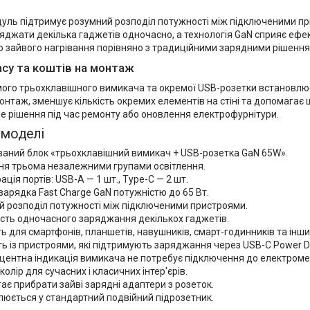
уль підтримує розумний розподіл потужності між підключеними пр
яджати декілька гаджетів одночасно, а технологія GaN сприяє ефе
 зайвого нагрівання порівняно з традиційними зарядними рішення
асу та коштів на монтаж
мого трьохклавішного вимикача та окремої USB-розетки встановлю
онтаж, зменшує кількість окремих елементів на стіні та допомага
е рішення під час ремонту або оновлення електрофурнітури.
 моделі
ваний блок «трьохклавішний вимикач + USB-розетка GaN 65W».
ня трьома незалежними групами освітлення.
ація портів: USB-A — 1 шт., Type-C — 2 шт.
арядка Fast Charge GaN потужністю до 65 Вт.
й розподіл потужності між підключеними пристроями.
сть одночасного заряджання декількох гаджетів.
ь для смартфонів, планшетів, навушників, смарт-годинників та інш
ть із пристроями, які підтримують заряджання через USB-C Power De
центна індикація вимикача не потребує підключення до електроме
колір для сучасних і класичних інтер'єрів.
є прибрати зайві зарядні адаптери з розеток.
юється у стандартний подвійний підрозетник.