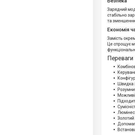
Безпека
Зарядний мод
стабільно зар
та зменшенню
Економія ч
Замість окре
Це спрощує м
функціональн
Переваги
Комбіно
Керуван
Конфігур
Швидка з
Розумни
Можливі
Підходит
Сумісніс
Люмінес
Золотий 
Допомага
Встановл