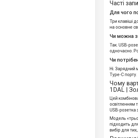
Часті зап
Для чого по
Три клавіші 
на основне св
Чи можна з
Так. USB-розе
одночасно. Р
Чи потрібе
Ні. Зарядний
Type-C порту.
Чому варт
1DAL | З
Цей комбінов
освітленням т
USB-розетка 
Модель «трьо
підходить для
вибір для тих