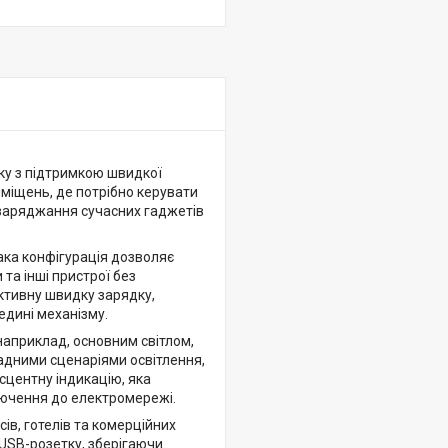
ку з підтримкою швидкої
иміщень, де потрібно керувати
заряджання сучасних гаджетів
ака конфігурація дозволяє
та інші пристрої без
ктивну швидку зарядку,
едині механізму.
априклад, основним світлом,
ладними сценаріями освітлення,
центну індикацію, яка
ключення до електромережі.
сів, готелів та комерційних
USB-розетку, зберігаючи