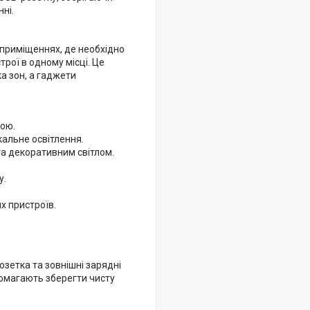
ні.
 приміщеннях, де необхідно
рої в одному місці. Це
ка зон, а гаджети
кою.
окальне освітлення.
та декоративним світлом.
у.
х пристроїв.
озетка та зовнішні зарядні
помагають зберегти чисту