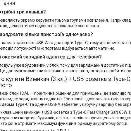
итання
трібні три клавіші?
дозволяють окремо керувати трьома групами освітлення. Наприклад
ітло, декоративну підсвітку та локальне освітлення.
аряджати кілька пристроїв одночасно?
тка має один порт USB-A та два порти Type-C, тому до неї можна п
озподіл потужності між портами відбувається автоматично.
н окремий зарядний адаптер для телефону?
 модуль уже вбудований у блок, тому для заряджання достатньо пі
 Це допомагає зменшити кількість зовнішніх адаптерів і зробити пр
о купити Вимикач (3 кл.) + USB розетка з Type-C
олото
аний блок 1DAL — практичне рішення для приміщень, де важливо 
а швидке заряджання гаджетів. Три клавіші дозволяють гнучко кер
з двома Type-C та одним USB-A забезпечує зручну зарядку без окр
хклавішний вимикач + USB-розетка з Type-C Fast Charge GaN 65W 
 сучасних квартир, будинків, офісів, готелів та приміщень зі склад
, хто хоче отримати максимум функцій в одному акуратному блоці.