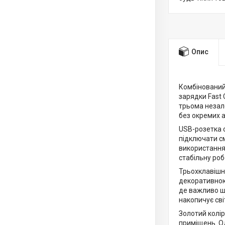
Опис
Комбінований
зарядки Fast 
трьома незал
без окремих а
USB-розетка 
підключати см
використання
стабільну ро
Трьохклавішн
декоративною 
де важливо ш
накопичує сві
Золотий колір 
приміщень. О