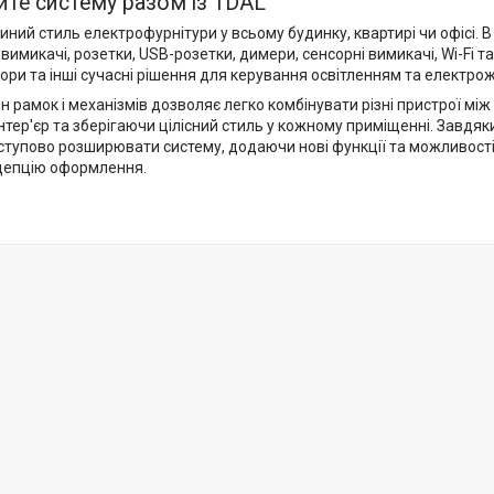
те систему разом із 1DAL
ний стиль електрофурнітури у всьому будинку, квартирі чи офісі. 
вимикачі, розетки, USB-розетки, димери, сенсорні вимикачі, Wi-Fi та
ори та інші сучасні рішення для керування освітленням та електро
 рамок і механізмів дозволяє легко комбінувати різні пристрої мі
нтер'єр та зберігаючи цілісний стиль у кожному приміщенні. Завд
ступово розширювати систему, додаючи нові функції та можливості
цепцію оформлення.