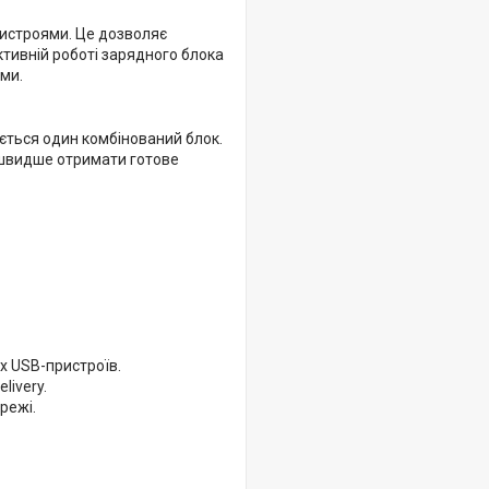
истроями. Це дозволяє
ктивній роботі зарядного блока
ми.
ється один комбінований блок.
є швидше отримати готове
их USB-пристроїв.
livery.
режі.