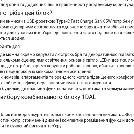
гляд стіни та додаючи більше практичності у щоденному користуван
потрібен цей блок?
ий вимикач з USB-розеткою Type-C Fast Charge GaN 65W потрібен у
кома сценаріями освітлення та одночасно заряджати мобільні прист
но для сучасних інтер'єрів, де освітлення часто поділене на декіль
ться щодня.
одить для:
 де можна окремо керувати люстрою, бра та декоративною підсвіт
 з кількома сценаріями освітлення: основне світло, LED-підсвітка, л
удії, де потрібно окремо керувати робочою зоною, обідньою зоною 
в і передпокоїв із кількома лініями освітлення.
х номерів, апартаментів та орендного житла підвищеного комфорт
 кабінетів, офісів, переговорних кімнат і зон очікування.
 будинків, де важлива функціональність, естетика та мінімум зайви
 вибору комбінованого блоку 1DAL
 блок виглядає акуратніше, ніж окремо встановлені вимикач, USB-р
лотий колір, стриманий дизайн і компактне розміщення функцій до
ни та сучасний вигляд інтер'єру.