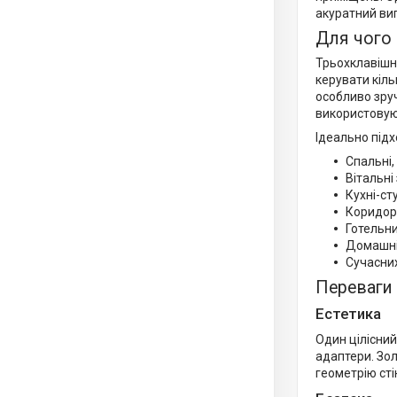
акуратний ви
Для чого 
Трьохклавішн
керувати кіль
особливо зруч
використовую
Ідеально підх
Спальні,
Вітальні
Кухні-ст
Коридорі
Готельни
Домашніх
Сучасних
Переваги
Естетика
Один цілісний
адаптери. Зо
геометрію сті