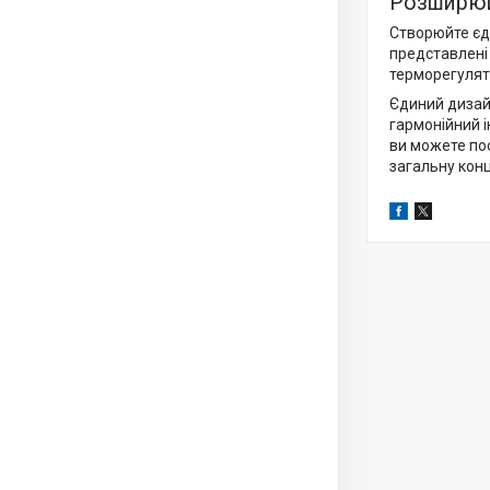
Розширюй
Створюйте єди
представлені 
терморегулят
Єдиний дизайн
гармонійний і
ви можете по
загальну кон