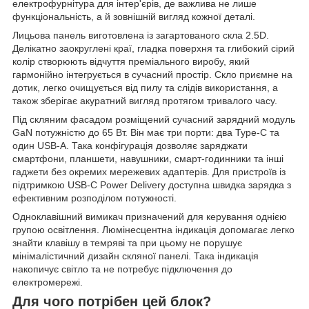
електрофурнітура для інтер'єрів, де важлива не лише
функціональність, а й зовнішній вигляд кожної деталі.
Лицьова панель виготовлена із загартованого скла 2.5D.
Делікатно заокруглені краї, гладка поверхня та глибокий сірий
колір створюють відчуття преміального виробу, який
гармонійно інтегрується в сучасний простір. Скло приємне на
дотик, легко очищується від пилу та слідів використання, а
також зберігає акуратний вигляд протягом тривалого часу.
Під скляним фасадом розміщений сучасний зарядний модуль
GaN потужністю до 65 Вт. Він має три порти: два Type-C та
один USB-A. Така конфігурація дозволяє заряджати
смартфони, планшети, навушники, смарт-годинники та інші
гаджети без окремих мережевих адаптерів. Для пристроїв із
підтримкою USB-C Power Delivery доступна швидка зарядка з
ефективним розподілом потужності.
Одноклавішний вимикач призначений для керування однією
групою освітлення. Люмінесцентна індикація допомагає легко
знайти клавішу в темряві та при цьому не порушує
мінімалістичний дизайн скляної панелі. Така індикація
накопичує світло та не потребує підключення до
електромережі.
Для чого потрібен цей блок?