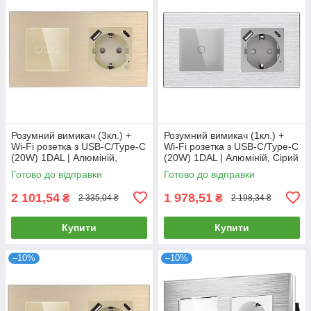
Розумний вимикач (3кл.) +
Розумний вимикач (1кл.) +
Wi-Fi розетка з USB-C/Type-C
Wi-Fi розетка з USB-C/Type-C
(20W) 1DAL | Алюміній,
(20W) 1DAL | Алюміній, Сірий
Золото (A157-GSW3G.WF-
(A157-GSW1G.WF-
Готово до відправки
Готово до відправки
STUTC.WF.GD)
STUTC.WF.GR)
2 101,54
1 978,51
₴
₴
2 335,04 ₴
2 198,34 ₴
Купити
Купити
–10%
–10%