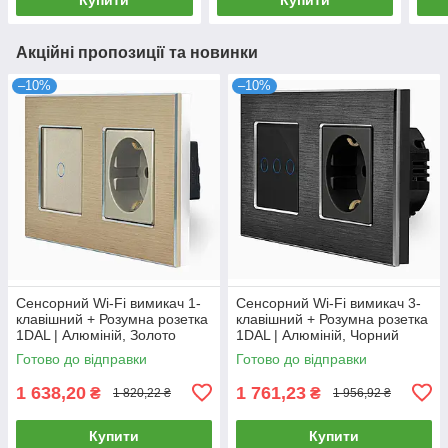
Акційні пропозиції та новинки
–10%
–10%
Сенсорний Wi-Fi вимикач 1-
Сенсорний Wi-Fi вимикач 3-
клавішний + Розумна розетка
клавішний + Розумна розетка
1DAL | Алюміній, Золото
1DAL | Алюміній, Чорний
(A157-GSW1G.WF-ST.WF.GD)
(A157-GSW3G.WF-ST.WF.BL)
Готово до відправки
Готово до відправки
1 638,20
1 761,23
₴
₴
1 820,22 ₴
1 956,92 ₴
Купити
Купити