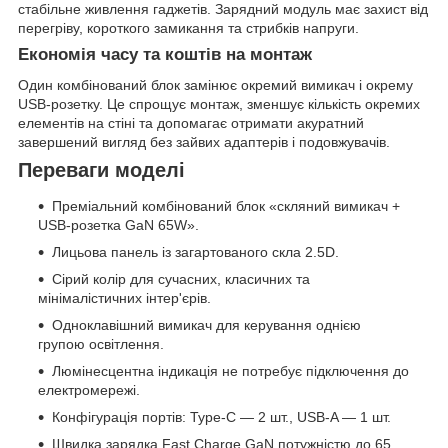
стабільне живлення гаджетів. Зарядний модуль має захист від
перегріву, короткого замикання та стрибків напруги.
Економія часу та коштів на монтаж
Один комбінований блок замінює окремий вимикач і окрему
USB-розетку. Це спрощує монтаж, зменшує кількість окремих
елементів на стіні та допомагає отримати акуратний
завершений вигляд без зайвих адаптерів і подовжувачів.
Переваги моделі
Преміальний комбінований блок «скляний вимикач +
USB-розетка GaN 65W».
Лицьова панель із загартованого скла 2.5D.
Сірий колір для сучасних, класичних та
мінімалістичних інтер'єрів.
Одноклавішний вимикач для керування однією
групою освітлення.
Люмінесцентна індикація не потребує підключення до
електромережі.
Конфігурація портів: Type-C — 2 шт., USB-A — 1 шт.
Швидка зарядка Fast Charge GaN потужністю до 65