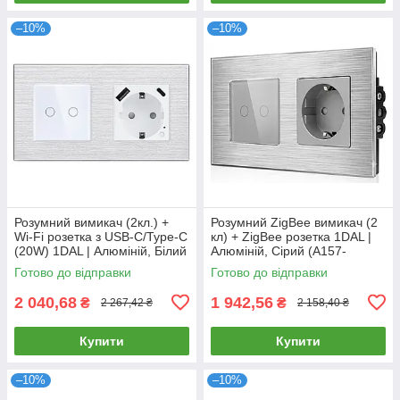
–10%
–10%
Розумний вимикач (2кл.) +
Розумний ZigBee вимикач (2
Wi-Fi розетка з USB-C/Type-C
кл) + ZigBee розетка 1DAL |
(20W) 1DAL | Алюміній, Білий
Алюміній, Сірий (A157-
(A157-GSW2G.WF-
GSW2G.ZB-ST.ZB.GR)
Готово до відправки
Готово до відправки
STUTC.WF.WT)
2 040,68
1 942,56
₴
₴
2 267,42 ₴
2 158,40 ₴
Купити
Купити
–10%
–10%