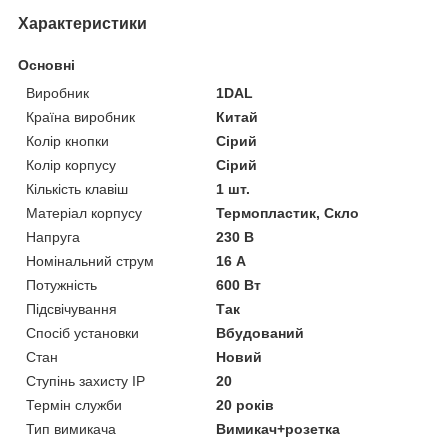
Характеристики
Основні
Виробник
1DAL
Країна виробник
Китай
Колір кнопки
Сірий
Колір корпусу
Сірий
Кількість клавіш
1 шт.
Матеріал корпусу
Термопластик, Скло
Напруга
230 В
Номінальний струм
16 А
Потужність
600 Вт
Підсвічування
Так
Спосіб установки
Вбудований
Стан
Новий
Ступінь захисту IP
20
Термін служби
20 років
Тип вимикача
Вимикач+розетка