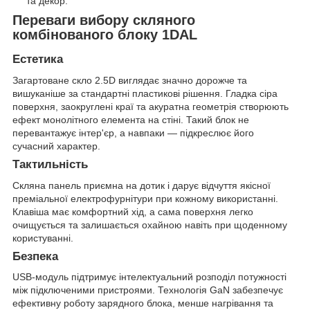
та декор.
Переваги вибору скляного
комбінованого блоку 1DAL
Естетика
Загартоване скло 2.5D виглядає значно дорожче та
вишуканіше за стандартні пластикові рішення. Гладка сіра
поверхня, заокруглені краї та акуратна геометрія створюють
ефект монолітного елемента на стіні. Такий блок не
перевантажує інтер'єр, а навпаки — підкреслює його
сучасний характер.
Тактильність
Скляна панель приємна на дотик і дарує відчуття якісної
преміальної електрофурнітури при кожному використанні.
Клавіша має комфортний хід, а сама поверхня легко
очищується та залишається охайною навіть при щоденному
користуванні.
Безпека
USB-модуль підтримує інтелектуальний розподіл потужності
між підключеними пристроями. Технологія GaN забезпечує
ефективну роботу зарядного блока, менше нагрівання та