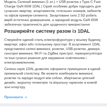
Модель Скляний вимикач (1 кл.) + USB розетка з Type-C Fast
Charge GaN 65W 1DAL | Сірий особливо добре підходить для
сучасних квартир, апартаментів, готельних номерів, кабінетів
та офісів преміум-сегмента. Загартоване скло 2.5D робить
виріб естетично довершеним, а зарядний модуль GaN 65W
забезпечує практичність для щоденного використання.
Розширюйте систему разом із 1DAL
Створюйте єдиний стиль електрофурнітури у всьому будинку,
квартирі, офісі або готельному просторі. В асортименті 1DAL
представлені скляні вимикачі, розетки, USB-розетки, димери,
сенсорні вимикачі, Wi-Fi та ZigBee пристрої, терморегулятори
та інші сучасні рішення для керування освітленням і
електроживленням.
Скляна серія 1DAL дозволяє оформити приміщення в єдиній
преміальній стилістиці. Ви можете комбінувати вимикачі,
розетки та зарядні модулі між собою, зберігаючи цілісний
дизайн, акуратну геометрію та візуальну гармонію в кожній
зоні інтер'єру.
Приховати