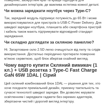
поверхню, заокруглені краї та краще підходить для
дизайнерських інтер'єрів, де важлива естетика кожної деталі.
Чи можна заряджати ноутбук через Type-C?
Так, зарядний модуль підтримує потужність до 65 Вт і може
використовуватися для пристроїв із USB-C Power Delivery. Для
швидкої зарядки ноутбука, планшета або смартфона пристрій
і кабель також мають підтримувати відповідний стандарт
заряджання.
Чи складно доглядати за скляною панеллю?
Ні. Загартоване скло 2.5D легко очищується від пилу та слідів
використання. Достатньо періодично протирати поверхню
м'якою серветкою, щоб блок зберігав охайний вигляд.
Чому варто купити Скляний вимикач (1
кл.) + USB розетка з Type-C Fast Charge
GaN 65W 1DAL | Сірий
Цей скляний комбінований блок 1DAL — рішення для тих, хто
хоче поєднати преміальний дизайн, приємну тактильність та
сучасні технології швидкої зарядки. Він дозволяє керувати
освітленням і заряджати гаджети без окремих адаптерів,
зберігаючи чистий і дорогий вигляд інтер'єру.