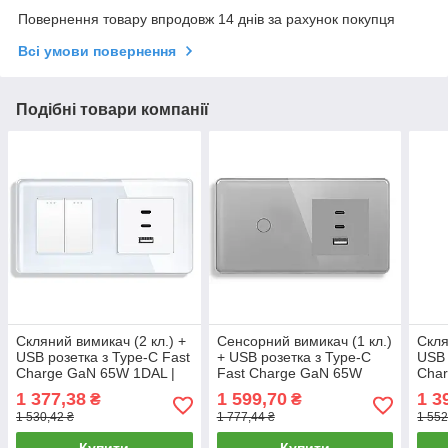
Повернення товару впродовж 14 днів за рахунок покупця
Всі умови повернення
Подібні товари компанії
Скляний вимикач (2 кл.) +
Сенсорний вимикач (1 кл.)
Скля
USB розетка з Type-C Fast
+ USB розетка з Type-C
USB 
Charge GaN 65W 1DAL |
Fast Charge GaN 65W
Char
Білий (G157D-PSW2G-
1DAL | Сіре Скло (G157D-
Чор
1 377,38
1 599,70
1 3
₴
₴
FC65W.WT)
SW1G-FC65W.GR)
FC6
1 530,42 ₴
1 777,44 ₴
1 552
Купити
Купити