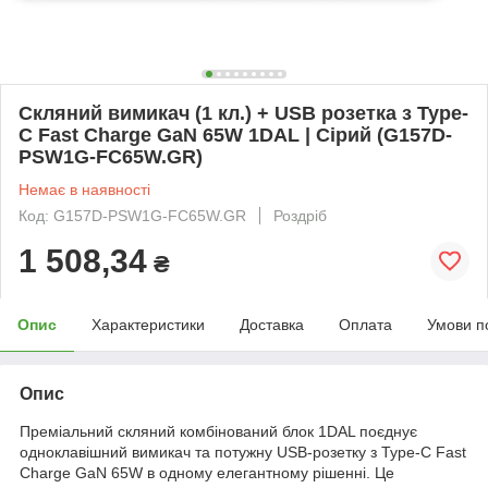
Скляний вимикач (1 кл.) + USB розетка з Type-
C Fast Charge GaN 65W 1DAL | Сірий (G157D-
PSW1G-FC65W.GR)
Немає в наявності
Код: G157D-PSW1G-FC65W.GR
Роздріб
1 508,34
₴
Опис
Характеристики
Доставка
Оплата
Умови п
Опис
Преміальний скляний комбінований блок 1DAL поєднує
одноклавішний вимикач та потужну USB-розетку з Type-C Fast
Charge GaN 65W в одному елегантному рішенні. Це