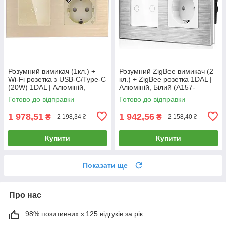
Розумний вимикач (1кл.) +
Розумний ZigBee вимикач (2
Wi-Fi розетка з USB-C/Type-C
кл.) + ZigBee розетка 1DAL |
(20W) 1DAL | Алюміній,
Алюміній, Білий (A157-
Золото (A157-GSW1G.WF-
GSW2G.ZB-ST.ZB.WT)
Готово до відправки
Готово до відправки
STUTC.WF.GD)
1 978,51
1 942,56
₴
₴
2 198,34 ₴
2 158,40 ₴
Купити
Купити
Показати ще
Про нас
98% позитивних з 125 відгуків за рік