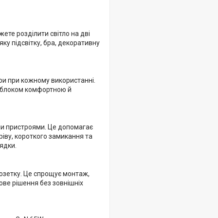
ете розділити світло на дві
яку підсвітку, бра, декоративну
ри при кожному використанні.
з блоком комфортною й
ми пристроями. Це допомагає
ріву, короткого замикання та
ядки.
озетку. Це спрощує монтаж,
ове рішення без зовнішніх