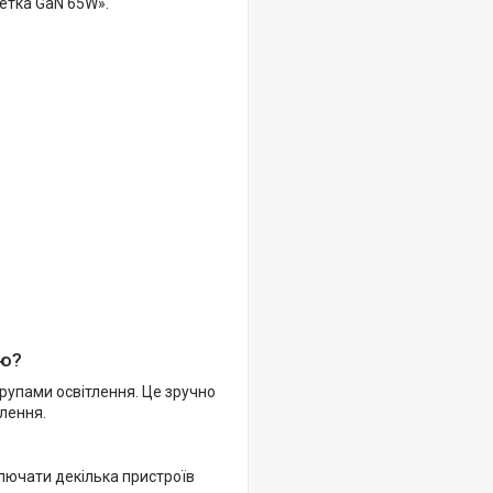
етка GaN 65W».
ею?
рупами освітлення. Це зручно
тлення.
ключати декілька пристроїв