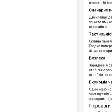
modern, hi-te
Сценарне к
Дві клавіші д
зони та вмика
лінію або окр
Тактильніс
Скляна панель
Гладка поверх
візуально пр
Безпека
Зарядний мод
стабільно зар
стрибків нап
Економія ч
Один комбіно
зменшує кільк
зарядних ада
Переваги