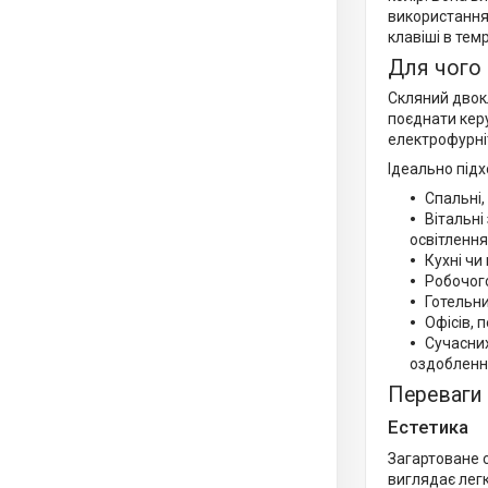
використання,
клавіші в тем
Для чого 
Скляний двок
поєднати кер
електрофурні
Ідеально підх
Спальні,
Вітальні
освітлення
Кухні чи
Робочого
Готельни
Офісів, 
Сучасних
оздобленн
Переваги
Естетика
Загартоване с
виглядає легк