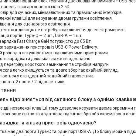
ьний комбінований блок «скляний двоклавішний вимикач + USB-роз
панель із загартованого скла 2.5D.
олір для сучасних, мінімалістичних та преміальних інтер'єрів.
лежні клавіші для керування двома групами освітлення.
ішення для сценарного освітлення.
ентна індикація не потребує підключення до електромережі.
ація портів: Type-C — 2 шт., USB-A — 1 шт.
арядка Fast Charge GaN потужністю до 65 Вт.
а заряджання пристроїв із USB-C Power Delivery.
й розподіл потужності між підключеними пристроями.
сть заряджати декілька гаджетів одночасно.
ід перегріву, короткого замикання та стрибків напруги.
 скла легко очищується та довго зберігає охайний вигляд.
юється у стандартний подвійний підрозетник.
 постів: 2 пости / 2 підрозетники.
итання
ель відрізняється від скляного блоку з однією клавіш
 дві незалежні клавіші, тому дозволяє керувати двома окремими г
е є основне світло та додаткова підсвітка, бра або окрема зона осві
аряджати кілька пристроїв одночасно?
тка має два порти Type-C та один порт USB-A. До блоку можна під