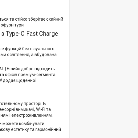
ься та стійко зберігає охайний
рофурнітури.
з Type-C Fast Charge
ше функцій без візуального
ами освітлення, а вбудована
L | Білий» добре підходить
 та офісів преміум-сегмента.
5W додає щоденної
готельному просторі. В
нсорні вимикачі, Wi-Fi та
енням і електроживленням.
Ви можете комбінувати
акову естетику та гармонійний