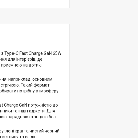
з Type-C Fast Charge GaN 65W
ня для інтер'єрів, де
 приємною на дотик і
ня: наприклад, основним
D-стрічкою. Такий формат
 обирати потрібну атмосферу
st Charge GaN потужністю до
ники та інші гаджети. Для
аною зарядною станцією без
углені краї та чистий чорний
від пилу та слідів