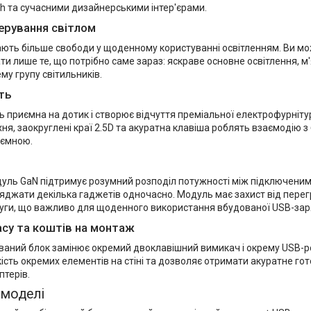
ch та сучасними дизайнерськими інтер'єрами.
ерування світлом
ають більше свободи у щоденному користуванні освітленням. Ви мож
ти лише те, що потрібно саме зараз: яскраве основне освітлення, м'
ему групу світильників.
ть
 приємна на дотик і створює відчуття преміальної електрофурніту
ня, заокруглені краї 2.5D та акуратна клавіша роблять взаємодію 
иємною.
уль GaN підтримує розумний розподіл потужності між підключени
яджати декілька гаджетів одночасно. Модуль має захист від перег
руги, що важливо для щоденного використання вбудованої USB-зар
асу та коштів на монтаж
ваний блок замінює окремий двоклавішний вимикач і окрему USB-р
ість окремих елементів на стіні та дозволяє отримати акуратне гот
птерів.
 моделі