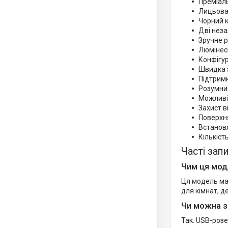
Преміал
Лицьова 
Чорний к
Дві неза
Зручне р
Люмінесц
Конфігур
Швидка з
Підтримк
Розумни
Можливі
Захист в
Поверхня
Встановл
Кількість
Часті зап
Чим ця мод
Ця модель має
для кімнат, д
Чи можна з
Так. USB-розе