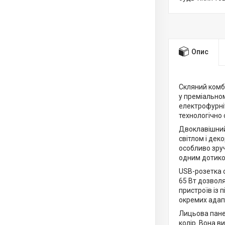
Опис
Скляний комб
у преміальном
електрофурні
технологічно
Двоклавішний
світлом і дек
особливо зру
одним дотико
USB-розетка 
65 Вт дозвол
пристроїв із
окремих адап
Лицьова панел
колір. Вона в