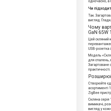
одночасно, а
Чи підходи
Так. Загартов
вигляд. Гладк
Чому варт
GaN 65W 
Цей скляний к
перевантаженн
USB-розетка 
Модель «Склян
для спалень, 
Загартоване 
практичності.
Розширюй
Створюйте єди
асортименті 1
ZigBee пристр
Скляна серія 
вимикачі, роз
вигляд у кож