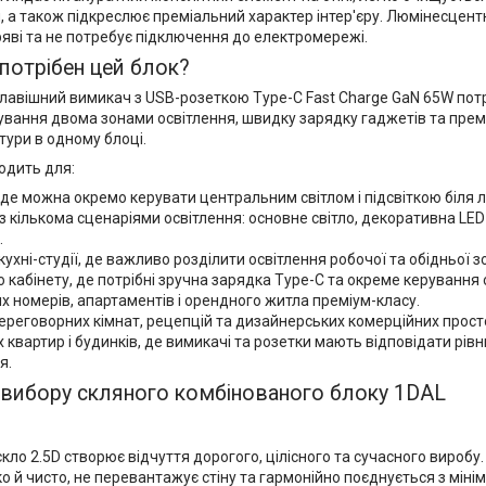
 а також підкреслює преміальний характер інтер'єру. Люмінесцент
ряві та не потребує підключення до електромережі.
потрібен цей блок?
лавішний вимикач з USB-розеткою Type-C Fast Charge GaN 65W потр
ування двома зонами освітлення, швидку зарядку гаджетів та пре
тури в одному блоці.
одить для:
 де можна окремо керувати центральним світлом і підсвіткою біля л
 з кількома сценаріями освітлення: основне світло, декоративна LED
.
 кухні-студії, де важливо розділити освітлення робочої та обідньої з
 кабінету, де потрібні зручна зарядка Type-C та окреме керування 
х номерів, апартаментів і орендного житла преміум-класу.
переговорних кімнат, рецепцій та дизайнерських комерційних прост
 квартир і будинків, де вимикачі та розетки мають відповідати рівн
я.
 вибору скляного комбінованого блоку 1DAL
кло 2.5D створює відчуття дорогого, цілісного та сучасного вироб
о й чисто, не перевантажує стіну та гармонійно поєднується з міні