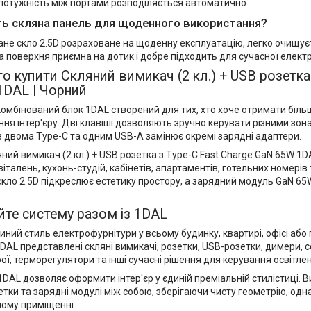
 потужність між портами розподіляється автоматично.
ть скляна панель для щоденного використання?
ане скло 2.5D розраховане на щоденну експлуатацію, легко очищуєт
а поверхня приємна на дотик і добре підходить для сучасної елект
о купити Скляний вимикач (2 кл.) + USB розетка 
1DAL | Чорний
омбінований блок 1DAL створений для тих, хто хоче отримати біль
я інтер'єру. Дві клавіші дозволяють зручно керувати різними зон
з двома Type-C та одним USB-A замінює окремі зарядні адаптери.
ий вимикач (2 кл.) + USB розетка з Type-C Fast Charge GaN 65W 1DA
віталень, кухонь-студій, кабінетів, апартаментів, готельних номерів
скло 2.5D підкреслює естетику простору, а зарядний модуль GaN 6
те систему разом із 1DAL
ний стиль електрофурнітури у всьому будинку, квартирі, офісі або 
DAL представлені скляні вимикачі, розетки, USB-розетки, димери, се
ої, терморегулятори та інші сучасні рішення для керування освітл
1DAL дозволяє оформити інтер'єр у єдиній преміальній стилістиці. 
етки та зарядні модулі між собою, зберігаючи чисту геометрію, одн
ному приміщенні.