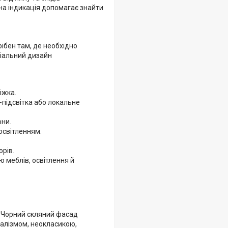
на індикація допомагає знайти
ібен там, де необхідно
міальний дизайн
іжка.
-підсвітка або локальне
они.
освітленням.
орів.
ю меблів, освітлення й
у. Чорний скляний фасад
малізмом, неокласикою,