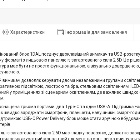
Характеристики
Інформація для замовлення
інований блок 1DAL поєднує двоклавішний вимикач та USB-розетку 
у форматі з лицьовою панеллю із загартованого скла 2.5D. Це рішен
тура має бути не просто функціональною, а візуально довершеною,
 сучасною.
 вимикач дозволяє керувати двома незалежними групами освітлен
оративною підсвіткою, люстрою та бра, стельовим освітленням і LE
чний у приміщеннях зі сценарним освітленням, де важливо швидко
м.
оснащена трьома портами: два Type-C та один USB-A. Підтримка Fa
яє швидко заряджати смартфони, планшети, навушники, смарт-годин
 підтримкою USB-C Power Delivery блок може стати зручною вбудов
терів.
ь із загартованого скла 2.5D має гладку поверхню, делікатно заокр
иглядає як акуратний монолітний елемент на стіні, легко очищується 