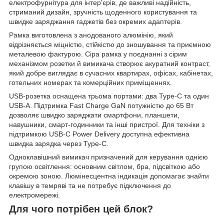
електрофурнітура для інтер'єрів, де важливі надійність,
стриманий дизайн, зручність щоденного користування та
швидке заряджання гаджетів без окремих адаптерів.
Рамка виготовлена з анодованого алюмінію, який
відрізняється міцністю, стійкістю до зношування та приємною
металевою фактурою. Сіра рамка у поєднанні з сірим
механізмом розетки й вимикача створює акуратний контраст,
який добре виглядає в сучасних квартирах, офісах, кабінетах,
готельних номерах та комерційних приміщеннях.
USB-розетка оснащена трьома портами: два Type-C та один
USB-A. Підтримка Fast Charge GaN потужністю до 65 Вт
дозволяє швидко заряджати смартфони, планшети,
навушники, смарт-годинники та інші пристрої. Для техніки з
підтримкою USB-C Power Delivery доступна ефективна
швидка зарядка через Type-C.
Одноклавішний вимикач призначений для керування однією
групою освітлення: основним світлом, бра, підсвіткою або
окремою зоною. Люмінесцентна індикація допомагає знайти
клавішу в темряві та не потребує підключення до
електромережі.
Для чого потрібен цей блок?