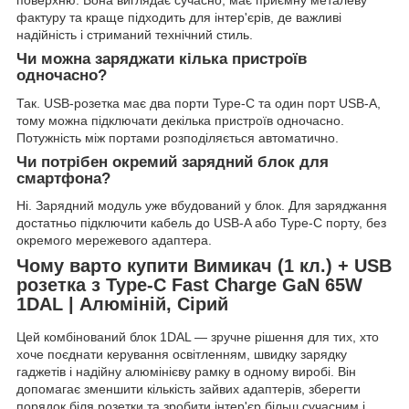
фактуру та краще підходить для інтер'єрів, де важливі
надійність і стриманий технічний стиль.
Чи можна заряджати кілька пристроїв
одночасно?
Так. USB-розетка має два порти Type-C та один порт USB-A,
тому можна підключати декілька пристроїв одночасно.
Потужність між портами розподіляється автоматично.
Чи потрібен окремий зарядний блок для
смартфона?
Ні. Зарядний модуль уже вбудований у блок. Для заряджання
достатньо підключити кабель до USB-A або Type-C порту, без
окремого мережевого адаптера.
Чому варто купити Вимикач (1 кл.) + USB
розетка з Type-C Fast Charge GaN 65W
1DAL | Алюміній, Сірий
Цей комбінований блок 1DAL — зручне рішення для тих, хто
хоче поєднати керування освітленням, швидку зарядку
гаджетів і надійну алюмінієву рамку в одному виробі. Він
допомагає зменшити кількість зайвих адаптерів, зберегти
порядок біля розетки та зробити інтер'єр більш сучасним і