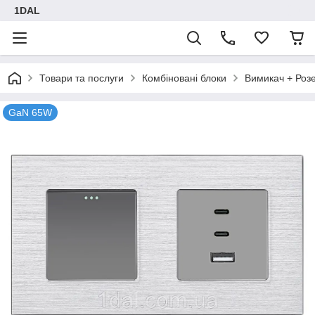
1DAL
Товари та послуги
Комбіновані блоки
Вимикач + Роз
GaN 65W