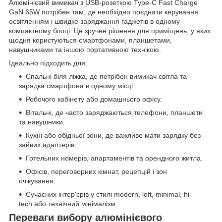
Алюмінієвий вимикач з USB-розеткою Type-C Fast Charge
GaN 65W потрібен там, де необхідно поєднати керування
освітленням і швидке заряджання гаджетів в одному
компактному блоці. Це зручне рішення для приміщень, у яких
щодня користуються смартфонами, планшетами,
навушниками та іншою портативною технікою.
Ідеально підходить для:
Спальні біля ліжка, де потрібен вимикач світла та
зарядка смартфона в одному місці.
Робочого кабінету або домашнього офісу.
Вітальні, де часто заряджаються телефони, планшети
та навушники.
Кухні або обідньої зони, де важливо мати зарядку без
зайвих адаптерів.
Готельних номерів, апартаментів та орендного житла.
Офісів, переговорних кімнат, рецепцій і зон
очікування.
Сучасних інтер'єрів у стилі modern, loft, minimal, hi-
tech або технічний мінімалізм.
Переваги вибору алюмінієвого