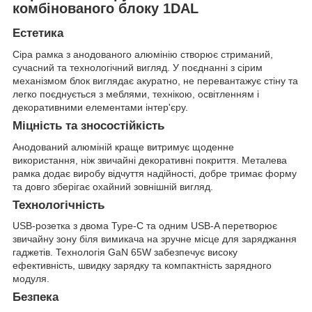
комбінованого блоку 1DAL
Естетика
Сіра рамка з анодованого алюмінію створює стриманий,
сучасний та технологічний вигляд. У поєднанні з сірим
механізмом блок виглядає акуратно, не перевантажує стіну та
легко поєднується з меблями, технікою, освітленням і
декоративними елементами інтер'єру.
Міцність та зносостійкість
Анодований алюміній краще витримує щоденне
використання, ніж звичайні декоративні покриття. Металева
рамка додає виробу відчуття надійності, добре тримає форму
та довго зберігає охайний зовнішній вигляд.
Технологічність
USB-розетка з двома Type-C та одним USB-A перетворює
звичайну зону біля вимикача на зручне місце для заряджання
гаджетів. Технологія GaN 65W забезпечує високу
ефективність, швидку зарядку та компактність зарядного
модуля.
Безпека