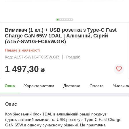
Вимикач (1 кл.) + USB розетка з Type-C Fast
Charge GaN 65W 1DAL | Алюміній, Сірий
(A157-SW1G-FC65W.GR)
Немає в наявності
Код: A157-SW1G-FC65W.GR
Роздріб
1 497,30
₴
Опис
Характеристики
Доставка
Оплата
Умови п
Опис
Комбінований блок 1DAL в алюмінієвій рамці поєднує
одноклавішний вимикач та USB-розетку з Type-C Fast Charge
GaN 65W в одному сучасному рішенні. Це практична