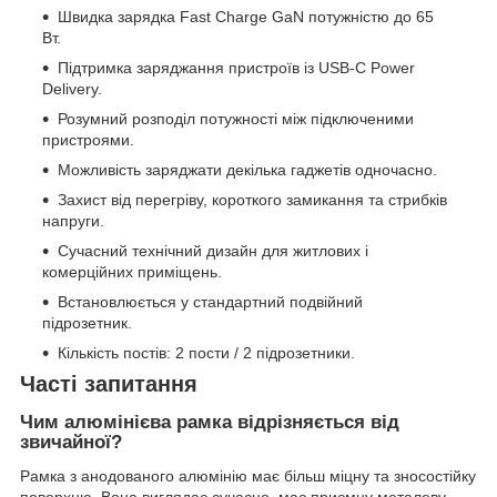
Швидка зарядка Fast Charge GaN потужністю до 65
Вт.
Підтримка заряджання пристроїв із USB-C Power
Delivery.
Розумний розподіл потужності між підключеними
пристроями.
Можливість заряджати декілька гаджетів одночасно.
Захист від перегріву, короткого замикання та стрибків
напруги.
Сучасний технічний дизайн для житлових і
комерційних приміщень.
Встановлюється у стандартний подвійний
підрозетник.
Кількість постів: 2 пости / 2 підрозетники.
Часті запитання
Чим алюмінієва рамка відрізняється від
звичайної?
Рамка з анодованого алюмінію має більш міцну та зносостійку
поверхню. Вона виглядає сучасно, має приємну металеву