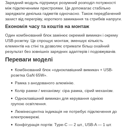
Зарядний модуль підтримує розумний розподіл потужності
між підключеними пристроями. Це допомагає стабільно
заряджати декілька гаджетів одночасно. Також передбачений
захист від перегріву, короткого замикання та стрибків напруги.
Економія часу та коштів на монтаж
Один комбінований блок замінює окремий вимикач і окрему
USB-розетку. Це спрощує монтаж, зменшує кількість
елементів на стіні та дозволяє отримати більш охайний
результат без зовнішніх зарядних адаптерів і подовжувачів.
Переваги моделі
Комбінований блок «одноклавішний вимикач + USB-
розетка GaN 65W».
Рамка з анодованого алюмінію.
Колір рамки / механізму: сіра рамка, сірий механізм.
Одноклавішний вимикач для керування однією
групою освітлення.
Люмінесцентна індикація не потребує підключення до
електромережі.
Конфігурація портів: Type-C — 2 шт., USB-A — 1 шт.