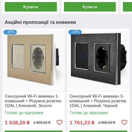
Купити
Купити
Акційні пропозиції та новинки
–10%
–10%
Сенсорний Wi-Fi вимикач 1-
Сенсорний Wi-Fi вимикач 3-
клавішний + Розумна розетка
клавішний + Розумна розетка
1DAL | Алюміній, Золото
1DAL | Алюміній, Чорний
(A157-GSW1G.WF-ST.WF.GD)
(A157-GSW3G.WF-ST.WF.BL)
Готово до відправки
Готово до відправки
1 638,20
1 761,23
₴
₴
1 820,22 ₴
1 956,92 ₴