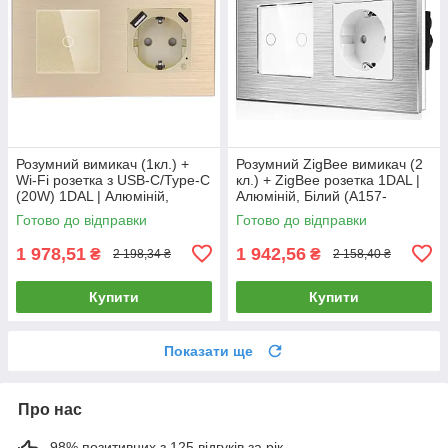
Розумний вимикач (1кл.) +
Розумний ZigBee вимикач (2
Wi-Fi розетка з USB-C/Type-C
кл.) + ZigBee розетка 1DAL |
(20W) 1DAL | Алюміній,
Алюміній, Білий (A157-
Золото (A157-GSW1G.WF-
GSW2G.ZB-ST.ZB.WT)
Готово до відправки
Готово до відправки
STUTC.WF.GD)
1 978,51
1 942,56
₴
₴
2 198,34 ₴
2 158,40 ₴
Купити
Купити
Показати ще
Про нас
98% позитивних з 125 відгуків за рік