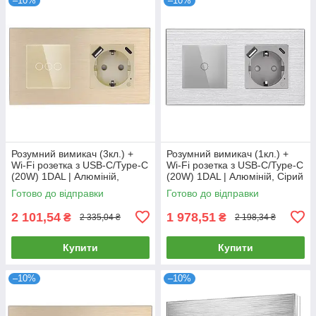
–10%
–10%
Розумний вимикач (3кл.) +
Розумний вимикач (1кл.) +
Wi-Fi розетка з USB-C/Type-C
Wi-Fi розетка з USB-C/Type-C
(20W) 1DAL | Алюміній,
(20W) 1DAL | Алюміній, Сірий
Золото (A157-GSW3G.WF-
(A157-GSW1G.WF-
Готово до відправки
Готово до відправки
STUTC.WF.GD)
STUTC.WF.GR)
2 101,54
1 978,51
₴
₴
2 335,04 ₴
2 198,34 ₴
Купити
Купити
–10%
–10%