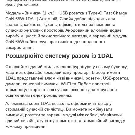
функціональним.
Модель «Вимикач (1 кл.) + USB розетка з Type-C Fast Charge
GaN 65W 1DAL | Алюміній, Сірий» добре підходить для
спалень, кабінетів, кухонь, офісів, готельних номерів та
сучасних житлових просторів. Анодований алюміній додає
виробу міцності й технологічного вигляду, а зарядний модуль
GaN 65W забезпечує практичність для щоденного
використання.
Розширюйте систему разом із 1DAL
Створюйте єдиний стиль електрофурнітури у всьому будинку,
квартирі, офісі або комерційному просторі. В асортименті
1DAL представлені алюмінієві вимикачі, розетки, USB-розетки,
димери, сенсорні вимикачі, Wi-Fi та ZigBee пристрої,
терморегулятори та інші сучасні рішення для керування
освітленням і електроживленням.
Алюмінієва серія 1DAL дозволяє оформити інтер'єр у
стриманій сучасній стилістиці. Ви можете комбінувати
вимикачі, розетки та зарядні модулі між собою, зберігаючи
єдиний дизайн, акуратну геометрію та гармонійний вигляд у
кожному приміщенні.