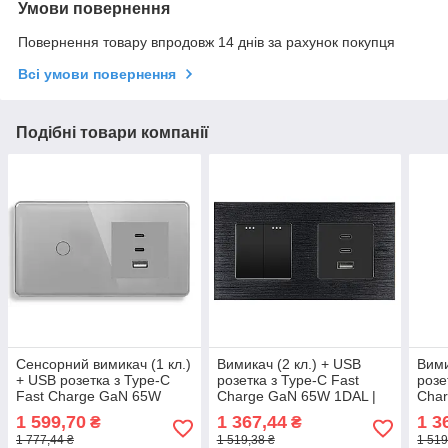
Умови повернення
Повернення товару впродовж 14 днів за рахунок покупця
Всі умови повернення
Подібні товари компанії
Сенсорний вимикач (1 кл.)
Вимикач (2 кл.) + USB
Вими
+ USB розетка з Type-C
розетка з Type-C Fast
розе
Fast Charge GaN 65W
Charge GaN 65W 1DAL |
Char
1DAL | Сіре Скло (G157D-
Алюміній, Чорний (A157-
Алюм
1 599,70
1 367,44
1 3
₴
₴
SW1G-FC65W.GR)
SW2G-FC65W.BL)
SW2
1 777,44 ₴
1 519,38 ₴
1 519