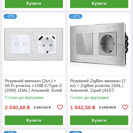
Купити
Купити
–10%
–10%
Розумний вимикач (2кл.) +
Розумний ZigBee вимикач (2
Wi-Fi розетка з USB-C/Type-C
кл) + ZigBee розетка 1DAL |
(20W) 1DAL | Алюміній, Білий
Алюміній, Сірий (A157-
(A157-GSW2G.WF-
GSW2G.ZB-ST.ZB.GR)
Готово до відправки
Готово до відправки
STUTC.WF.WT)
2 040,68
1 942,56
₴
₴
2 267,42 ₴
2 158,40 ₴
Купити
Купити