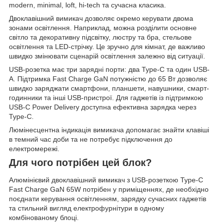
modern, minimal, loft, hi-tech та сучасна класика.
Двоклавішний вимикач дозволяє окремо керувати двома
зонами освітлення. Наприклад, можна розділити основне
світло та декоративну підсвітку, люстру та бра, стельове
освітлення та LED-стрічку. Це зручно для кімнат, де важливо
швидко змінювати сценарій освітлення залежно від ситуації.
USB-розетка має три зарядні порти: два Type-C та один USB-
A. Підтримка Fast Charge GaN потужністю до 65 Вт дозволяє
швидко заряджати смартфони, планшети, навушники, смарт-
годинники та інші USB-пристрої. Для гаджетів із підтримкою
USB-C Power Delivery доступна ефективна зарядка через
Type-C.
Люмінесцентна індикація вимикача допомагає знайти клавіші
в темний час доби та не потребує підключення до
електромережі.
Для чого потрібен цей блок?
Алюмінієвий двоклавішний вимикач з USB-розеткою Type-C
Fast Charge GaN 65W потрібен у приміщеннях, де необхідно
поєднати керування освітленням, зарядку сучасних гаджетів
та стильний вигляд електрофурнітури в одному
комбінованому блоці.