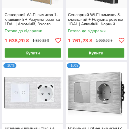
Сенсорний Wi-Fi вимикач 1-
Сенсорний Wi-Fi вимикач 3-
клавішний + Розумна розетка
клавішний + Розумна розетка
1DAL | Алюміній, Золото
1DAL | Алюміній, Чорний
(A157-GSW1G.WF-ST.WF.GD)
(A157-GSW3G.WF-ST.WF.BL)
Готово до відправки
Готово до відправки
1 638,20
1 761,23
₴
₴
1 820,22 ₴
1 956,92 ₴
Купити
Купити
–10%
–10%
Розумний вимикач (2кл.) +
Розумний ZigBee вимикач (2