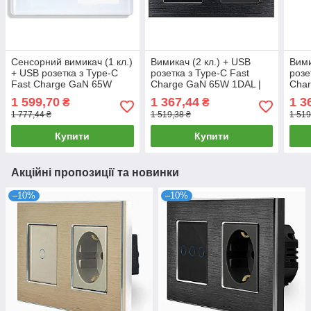
Сенсорний вимикач (1 кл.)
Вимикач (2 кл.) + USB
Вими
+ USB розетка з Type-C
розетка з Type-C Fast
розе
Fast Charge GaN 65W
Charge GaN 65W 1DAL |
Char
1DAL | Біле Скло (G157D-
Алюміній, Чорний (A157-
Алюм
1 599,70
1 367,44
1 3
₴
₴
SW1G-FC65W.WT)
SW2G-FC65W.BL)
SW2
1 777,44 ₴
1 519,38 ₴
1 519
Купити
Купити
Акційні пропозиції та новинки
–10%
–10%