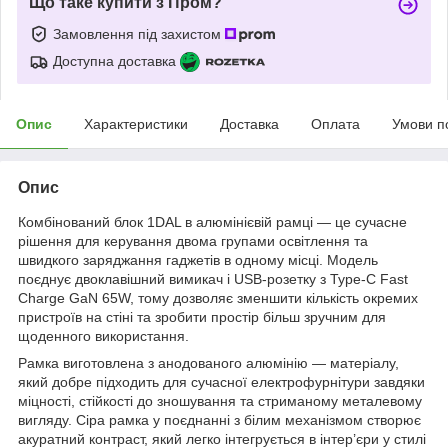
Що таке купити з Пром?
Замовлення під захистом
Доступна доставка
Опис
Характеристики
Доставка
Оплата
Умови п
Опис
Комбінований блок 1DAL в алюмінієвій рамці — це сучасне
рішення для керування двома групами освітлення та
швидкого заряджання гаджетів в одному місці. Модель
поєднує двоклавішний вимикач і USB-розетку з Type-C Fast
Charge GaN 65W, тому дозволяє зменшити кількість окремих
пристроїв на стіні та зробити простір більш зручним для
щоденного використання.
Рамка виготовлена з анодованого алюмінію — матеріалу,
який добре підходить для сучасної електрофурнітури завдяки
міцності, стійкості до зношування та стриманому металевому
вигляду. Сіра рамка у поєднанні з білим механізмом створює
акуратний контраст, який легко інтегрується в інтер’єри у стилі