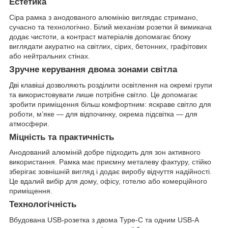
Естетика
Сіра рамка з анодованого алюмінію виглядає стримано,
сучасно та технологічно. Білий механізм розетки й вимикача
додає чистоти, а контраст матеріалів допомагає блоку
виглядати акуратно на світлих, сірих, бетонних, графітових
або нейтральних стінах.
Зручне керування двома зонами світла
Дві клавіші дозволяють розділити освітлення на окремі групи
та використовувати лише потрібне світло. Це допомагає
зробити приміщення більш комфортним: яскраве світло для
роботи, м’яке — для відпочинку, окрема підсвітка — для
атмосфери.
Міцність та практичність
Анодований алюміній добре підходить для зон активного
використання. Рамка має приємну металеву фактуру, стійко
зберігає зовнішній вигляд і додає виробу відчуття надійності.
Це вдалий вибір для дому, офісу, готелю або комерційного
приміщення.
Технологічність
Вбудована USB-розетка з двома Type-C та одним USB-A