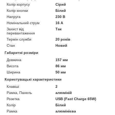
Колір корпусу
Сірий
Колір кнопки
Білий
Напруга
230 В
Номінальний струм
16 А
Захист від
Так
перевантаження
Термін служби
20 років
Стан
Новий
Габаритні розміри
Довжина
157 мм
Висота
86 мм
Ширина
50 мм
Користувацькі характеристики
Клавіші
2
Рамка, Панель
алюміній
Розетка
USB (Fast Charge 65W)
Колір
Білий
Рамка
алюмінієва