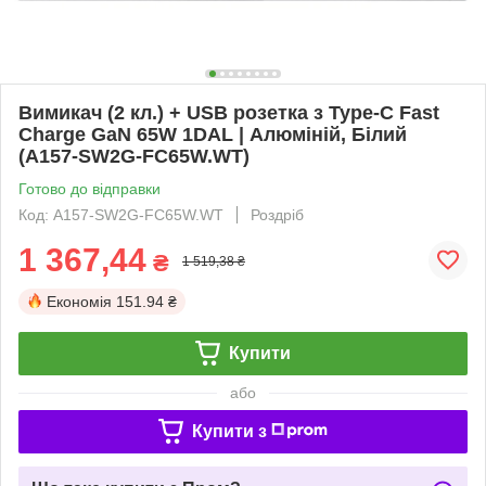
Вимикач (2 кл.) + USB розетка з Type-C Fast
Charge GaN 65W 1DAL | Алюміній, Білий
(A157-SW2G-FC65W.WT)
Готово до відправки
Код: A157-SW2G-FC65W.WT
Роздріб
1 367,44
₴
1 519,38 ₴
Економія
151.94 ₴
Купити
або
Купити з