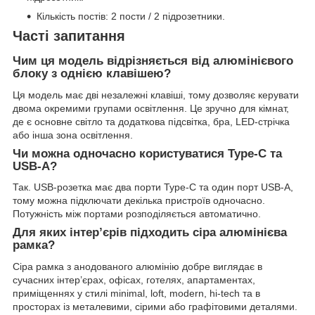
Кількість постів: 2 пости / 2 підрозетники.
Часті запитання
Чим ця модель відрізняється від алюмінієвого
блоку з однією клавішею?
Ця модель має дві незалежні клавіші, тому дозволяє керувати
двома окремими групами освітлення. Це зручно для кімнат,
де є основне світло та додаткова підсвітка, бра, LED-стрічка
або інша зона освітлення.
Чи можна одночасно користуватися Type-C та
USB-A?
Так. USB-розетка має два порти Type-C та один порт USB-A,
тому можна підключати декілька пристроїв одночасно.
Потужність між портами розподіляється автоматично.
Для яких інтер’єрів підходить сіра алюмінієва
рамка?
Сіра рамка з анодованого алюмінію добре виглядає в
сучасних інтер’єрах, офісах, готелях, апартаментах,
приміщеннях у стилі minimal, loft, modern, hi-tech та в
просторах із металевими, сірими або графітовими деталями.