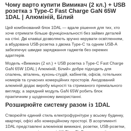
Чому варто купити Вимикач (2 кл.) + USB
розетка з Type-C Fast Charge GaN 65W
1DAL | Алюміній, Білий
Цей комбінований блок 1DAL — вдале рішення для тих, хто
хоче отримати більше функціональності без зайвих деталей
на стіні. Дві клавіші дозволяють зручно керувати освітленням,
а вбудована USB-розетка з двома Type-C та одним USB-A
забезпечує швидке заряджання гаджетів без окремих
адаптерів.
Модель «Вимикач (2 кл.) + USB розетка з Type-C Fast Charge
GaN 65W 1DAL | Алюміній, Білий» добре підходить для
спалень, віталень, кухонь-студій, кабінетів, офісів, готельних
номерів та сучасних комерційних просторів. Анодований
алюміній додає виробу міцності та стриманого преміального
вигляду, а зарядний модуль GaN 65W робить блок
практичним у щоденному використанні.
Розширюйте систему разом із 1DAL
Створюйте єдиний стиль електрофурнітури у всьому будинку,
квартирі, офісі або комерційному просторі. В асортименті
1DAL представлені алюмінієві вимикачі, розетки, USB-розетки,