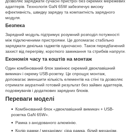
дозволяє заряджати сучасні пристрої без окремих мережевих
адаптерів. Технологія GaN 65W забезпечує високу
ефективність, швидку зарядку та компактність зарядного
модуля.
Безпека
Зарядний модуль підтримує розумний розподіл потужності
між підключеними пристроями. Це допомагає стабільно
заряджати декілька гаджетів одночасно. Також передбачений
захист від перегріву, короткого замикання та стрибків напруги.
Економія часу та коштів на монтаж
Один комбінований блок замінює окремий двоклавішний
вимикач і окрему USB-розетку. Це спрощує монтаж,
допомагає зменшити кількість елементів на стіні та дозволяє
отримати акуратний готовий результат без зайвих адаптерів,
подовжувачів і додаткових зарядних блоків.
Переваги моделі
Комбінований блок «двоклавішний вимикач + USB-
розетка GaN 65W».
Рамка з анодованого алюмінію.
Колір рамки / механізму: сіра рамка, білий механізм.