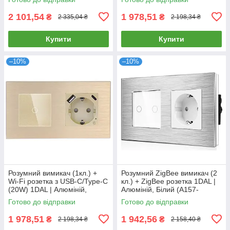
STUTC.WF.GD)
STUTC.WF.GR)
2 101,54
1 978,51
₴
₴
2 335,04 ₴
2 198,34 ₴
Купити
Купити
–10%
–10%
Розумний вимикач (1кл.) +
Розумний ZigBee вимикач (2
Wi-Fi розетка з USB-C/Type-C
кл.) + ZigBee розетка 1DAL |
(20W) 1DAL | Алюміній,
Алюміній, Білий (A157-
Золото (A157-GSW1G.WF-
GSW2G.ZB-ST.ZB.WT)
Готово до відправки
Готово до відправки
STUTC.WF.GD)
1 978,51
1 942,56
₴
₴
2 198,34 ₴
2 158,40 ₴