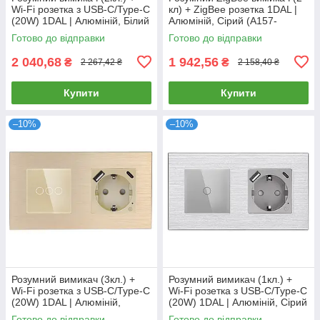
Wi-Fi розетка з USB-C/Type-C
кл) + ZigBee розетка 1DAL |
(20W) 1DAL | Алюміній, Білий
Алюміній, Сірий (A157-
(A157-GSW2G.WF-
GSW2G.ZB-ST.ZB.GR)
Готово до відправки
Готово до відправки
STUTC.WF.WT)
2 040,68
1 942,56
₴
₴
2 267,42 ₴
2 158,40 ₴
Купити
Купити
–10%
–10%
Розумний вимикач (3кл.) +
Розумний вимикач (1кл.) +
Wi-Fi розетка з USB-C/Type-C
Wi-Fi розетка з USB-C/Type-C
(20W) 1DAL | Алюміній,
(20W) 1DAL | Алюміній, Сірий
Золото (A157-GSW3G.WF-
(A157-GSW1G.WF-
Готово до відправки
Готово до відправки