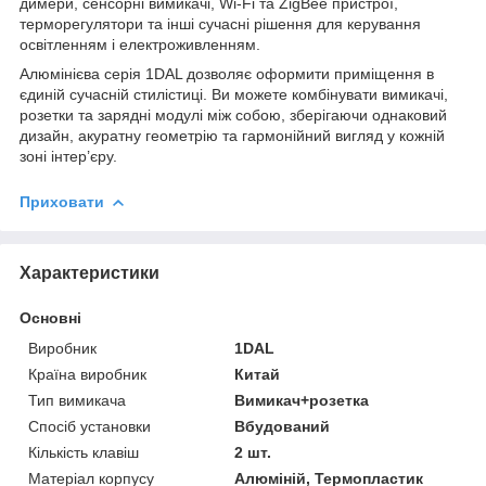
димери, сенсорні вимикачі, Wi-Fi та ZigBee пристрої,
терморегулятори та інші сучасні рішення для керування
освітленням і електроживленням.
Алюмінієва серія 1DAL дозволяє оформити приміщення в
єдиній сучасній стилістиці. Ви можете комбінувати вимикачі,
розетки та зарядні модулі між собою, зберігаючи однаковий
дизайн, акуратну геометрію та гармонійний вигляд у кожній
зоні інтер’єру.
Приховати
Характеристики
Основні
Виробник
1DAL
Країна виробник
Китай
Тип вимикача
Вимикач+розетка
Спосіб установки
Вбудований
Кількість клавіш
2 шт.
Матеріал корпусу
Алюміній, Термопластик