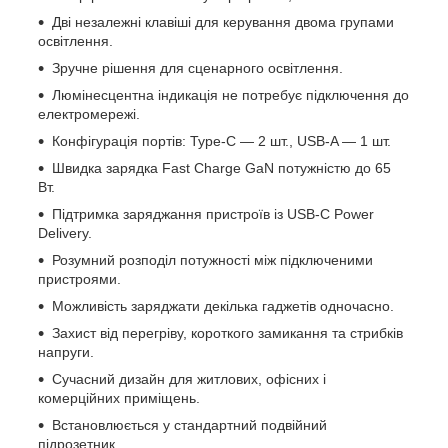
Дві незалежні клавіші для керування двома групами
освітлення.
Зручне рішення для сценарного освітлення.
Люмінесцентна індикація не потребує підключення до
електромережі.
Конфігурація портів: Type-C — 2 шт., USB-A — 1 шт.
Швидка зарядка Fast Charge GaN потужністю до 65
Вт.
Підтримка заряджання пристроїв із USB-C Power
Delivery.
Розумний розподіл потужності між підключеними
пристроями.
Можливість заряджати декілька гаджетів одночасно.
Захист від перегріву, короткого замикання та стрибків
напруги.
Сучасний дизайн для житлових, офісних і
комерційних приміщень.
Встановлюється у стандартний подвійний
підрозетник.