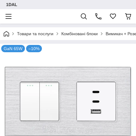
1DAL
Товари та послуги
Комбіновані блоки
Вимикач + Роз
GaN 65W
–10%