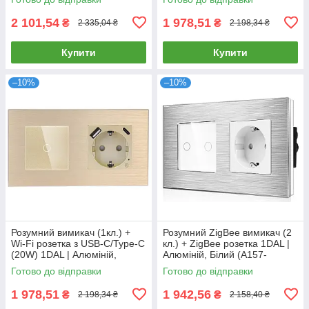
STUTC.WF.GD)
STUTC.WF.GR)
2 101,54
1 978,51
₴
₴
2 335,04 ₴
2 198,34 ₴
Купити
Купити
–10%
–10%
Розумний вимикач (1кл.) +
Розумний ZigBee вимикач (2
Wi-Fi розетка з USB-C/Type-C
кл.) + ZigBee розетка 1DAL |
(20W) 1DAL | Алюміній,
Алюміній, Білий (A157-
Золото (A157-GSW1G.WF-
GSW2G.ZB-ST.ZB.WT)
Готово до відправки
Готово до відправки
STUTC.WF.GD)
1 978,51
1 942,56
₴
₴
2 198,34 ₴
2 158,40 ₴