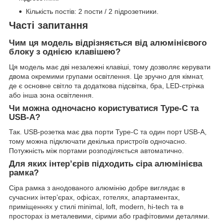
Кількість постів: 2 пости / 2 підрозетники.
Часті запитання
Чим ця модель відрізняється від алюмінієвого
блоку з однією клавішею?
Ця модель має дві незалежні клавіші, тому дозволяє керувати
двома окремими групами освітлення. Це зручно для кімнат,
де є основне світло та додаткова підсвітка, бра, LED-стрічка
або інша зона освітлення.
Чи можна одночасно користуватися Type-C та
USB-A?
Так. USB-розетка має два порти Type-C та один порт USB-A,
тому можна підключати декілька пристроїв одночасно.
Потужність між портами розподіляється автоматично.
Для яких інтер’єрів підходить сіра алюмінієва
рамка?
Сіра рамка з анодованого алюмінію добре виглядає в
сучасних інтер’єрах, офісах, готелях, апартаментах,
приміщеннях у стилі minimal, loft, modern, hi-tech та в
просторах із металевими, сірими або графітовими деталями.