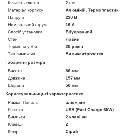
Кількість клавіш
2 шт.
Матеріал корпусу
Алюміній, Термопластик
Напруга
230 В
Номінальний струм
16 А
Спосіб установки
Вбудований
Стан
Новий
Термін служби
20 років
Тип вимикача
Вимикач+розетка
Габаритні розміри
Висота
86 мм
Довжина
157 мм
Ширина
50 мм
Користувальницькі характеристики
Рамка, Панель
алюміній
Розетка
USB (Fast Charge 65W)
Вимикач
2 клавіши
Клавіші
2
Колір
Сірий