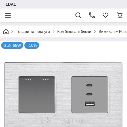
1DAL
Товари та послуги
Комбіновані блоки
Вимикач + Роз
GaN 65W
–10%