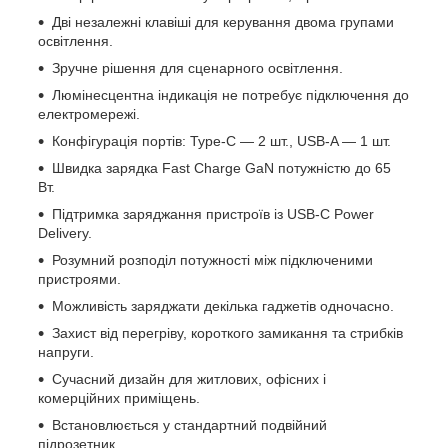
Дві незалежні клавіші для керування двома групами
освітлення.
Зручне рішення для сценарного освітлення.
Люмінесцентна індикація не потребує підключення до
електромережі.
Конфігурація портів: Type-C — 2 шт., USB-A — 1 шт.
Швидка зарядка Fast Charge GaN потужністю до 65
Вт.
Підтримка заряджання пристроїв із USB-C Power
Delivery.
Розумний розподіл потужності між підключеними
пристроями.
Можливість заряджати декілька гаджетів одночасно.
Захист від перегріву, короткого замикання та стрибків
напруги.
Сучасний дизайн для житлових, офісних і
комерційних приміщень.
Встановлюється у стандартний подвійний
підрозетник.