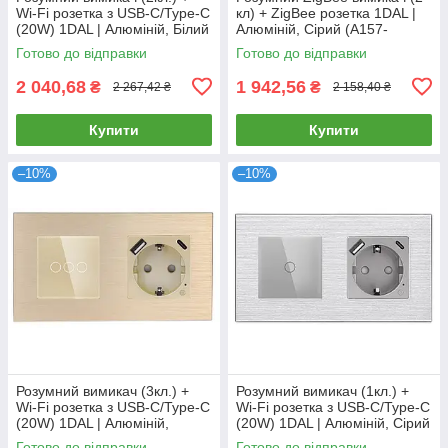
Wi-Fi розетка з USB-C/Type-C
кл) + ZigBee розетка 1DAL |
(20W) 1DAL | Алюміній, Білий
Алюміній, Сірий (A157-
(A157-GSW2G.WF-
GSW2G.ZB-ST.ZB.GR)
Готово до відправки
Готово до відправки
STUTC.WF.WT)
2 040,68
1 942,56
₴
₴
2 267,42 ₴
2 158,40 ₴
Купити
Купити
–10%
–10%
Розумний вимикач (3кл.) +
Розумний вимикач (1кл.) +
Wi-Fi розетка з USB-C/Type-C
Wi-Fi розетка з USB-C/Type-C
(20W) 1DAL | Алюміній,
(20W) 1DAL | Алюміній, Сірий
Золото (A157-GSW3G.WF-
(A157-GSW1G.WF-
Готово до відправки
Готово до відправки