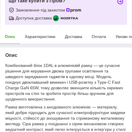
Що таке купити з Пром?
Замовлення під захистом
Доступна доставка
Опис
Характеристики
Доставка
Оплата
Умови п
Опис
Комбінований блок 1DAL в алюмінієвій рамці — це сучасне
рішення для керування двома групами освітлення та
швидкого заряджання гаджетів в одному місці. Модель
поєднує двоклавішний вимикач і USB-розетку з Type-C Fast
Charge GaN 65W, тому дозволяє зменшити кількість окремих
пристроїв на стіні та зробити простір більш зручним для
щоденного використання.
Рамка виготовлена з анодованого алюмінію — матеріалу,
який добре підходить для сучасної електрофурнітури завдяки
міцності, стійкості до зношування та стриманому металевому
вигляду. Сіра рамка у поєднанні з сірим механізмом створює
акуратний контраст, який легко інтегрується в інтер’єри у стилі