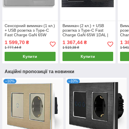
Сенсорний вимикач (1 кл.)
Вимикач (2 кл.) + USB
Вими
+ USB розетка з Type-C
розетка з Type-C Fast
розе
Fast Charge GaN 65W
Charge GaN 65W 1DAL |
Char
1DAL | Сіре Скло (G157D-
Алюміній, Чорний (A157-
Алюм
1 599,70
1 367,44
1 3
₴
₴
SW1G-FC65W.GR)
SW2G-FC65W.BL)
SW3
1 777,44 ₴
1 519,38 ₴
1 541
Купити
Купити
Акційні пропозиції та новинки
–10%
–10%