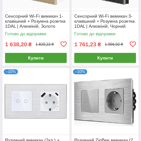
Сенсорний Wi-Fi вимикач 1-
Сенсорний Wi-Fi вимикач 3-
клавішний + Розумна розетка
клавішний + Розумна розетка
1DAL | Алюміній, Золото
1DAL | Алюміній, Чорний
(A157-GSW1G.WF-ST.WF.GD)
(A157-GSW3G.WF-ST.WF.BL)
Готово до відправки
Готово до відправки
1 638,20
1 761,23
₴
₴
1 820,22 ₴
1 956,92 ₴
Купити
Купити
–10%
–10%
Розумний вимикач (2кл.) +
Розумний ZigBee вимикач (2