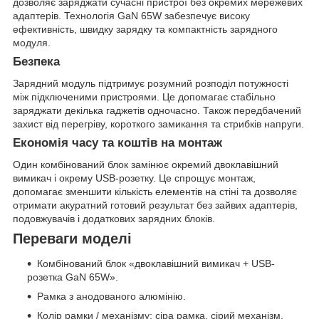
дозволяє заряджати сучасні пристрої без окремих мережевих
адаптерів. Технологія GaN 65W забезпечує високу
ефективність, швидку зарядку та компактність зарядного
модуля.
Безпека
Зарядний модуль підтримує розумний розподіл потужності
між підключеними пристроями. Це допомагає стабільно
заряджати декілька гаджетів одночасно. Також передбачений
захист від перегріву, короткого замикання та стрибків напруги.
Економія часу та коштів на монтаж
Один комбінований блок замінює окремий двоклавішний
вимикач і окрему USB-розетку. Це спрощує монтаж,
допомагає зменшити кількість елементів на стіні та дозволяє
отримати акуратний готовий результат без зайвих адаптерів,
подовжувачів і додаткових зарядних блоків.
Переваги моделі
Комбінований блок «двоклавішний вимикач + USB-
розетка GaN 65W».
Рамка з анодованого алюмінію.
Колір рамки / механізму: сіра рамка, сірий механізм.