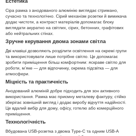
Естетика
Сіра рамка з анодованого алюмінію виглядає стримано,
сучасно та технологічно. Сірий механізм розетки й вимикача
додає чистоти, а контраст матеріалів допомагає блоку
виглядати акуратно на світлих, сірих, бетонних, графітових
або нейтральних стінах.
Зручне керування двома зонами світла
Дві клавіші дозволяють розділити освітлення на окремі групи
та використовувати лише потрібне світло. Це допомагає
зробити приміщення більш комфортним: яскраве світло для
роботи, м’яке — для відпочинку, окрема підсвітка — для
атмосфери.
Міцність та практичність
Анодований алюміній добре підходить для зон активного
використання. Рамка має приємну металеву фактуру, стійко
зберігає зовнішній вигляд і додає виробу відчуття надійності.
Це вдалий вибір для дому, офісу, готелю або комерційного
приміщення.
Технологічність
Вбудована USB-розетка з двома Type-C та одним USB-A