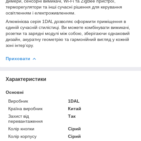
димери, сенсорні вимикачі, Wi-Fi та ZigBee пристрої,
терморегулятори та інші сучасні рішення для керування
освітленням і електроживленням.
Алюмінієва серія 1DAL дозволяє оформити приміщення в
єдиній сучасній стилістиці. Ви можете комбінувати вимикачі,
розетки та зарядні модулі між собою, зберігаючи однаковий
дизайн, акуратну геометрію та гармонійний вигляд у кожній
зоні інтер’єру.
Приховати
Характеристики
Основні
Виробник
1DAL
Країна виробник
Китай
Захист від
Так
перевантаження
Колір кнопки
Сірий
Колір корпусу
Сірий