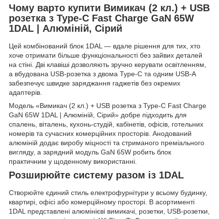
Чому варто купити Вимикач (2 кл.) + USB
розетка з Type-C Fast Charge GaN 65W
1DAL | Алюміній, Сірий
Цей комбінований блок 1DAL — вдале рішення для тих, хто
хоче отримати більше функціональності без зайвих деталей
на стіні. Дві клавіші дозволяють зручно керувати освітленням,
а вбудована USB-розетка з двома Type-C та одним USB-A
забезпечує швидке заряджання гаджетів без окремих
адаптерів.
Модель «Вимикач (2 кл.) + USB розетка з Type-C Fast Charge
GaN 65W 1DAL | Алюміній, Сірий» добре підходить для
спалень, віталень, кухонь-студій, кабінетів, офісів, готельних
номерів та сучасних комерційних просторів. Анодований
алюміній додає виробу міцності та стриманого преміального
вигляду, а зарядний модуль GaN 65W робить блок
практичним у щоденному використанні.
Розширюйте систему разом із 1DAL
Створюйте єдиний стиль електрофурнітури у всьому будинку,
квартирі, офісі або комерційному просторі. В асортименті
1DAL представлені алюмінієві вимикачі, розетки, USB-розетки,