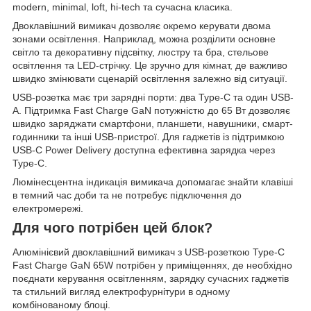
modern, minimal, loft, hi-tech та сучасна класика.
Двоклавішний вимикач дозволяє окремо керувати двома
зонами освітлення. Наприклад, можна розділити основне
світло та декоративну підсвітку, люстру та бра, стельове
освітлення та LED-стрічку. Це зручно для кімнат, де важливо
швидко змінювати сценарій освітлення залежно від ситуації.
USB-розетка має три зарядні порти: два Type-C та один USB-
A. Підтримка Fast Charge GaN потужністю до 65 Вт дозволяє
швидко заряджати смартфони, планшети, навушники, смарт-
годинники та інші USB-пристрої. Для гаджетів із підтримкою
USB-C Power Delivery доступна ефективна зарядка через
Type-C.
Люмінесцентна індикація вимикача допомагає знайти клавіші
в темний час доби та не потребує підключення до
електромережі.
Для чого потрібен цей блок?
Алюмінієвий двоклавішний вимикач з USB-розеткою Type-C
Fast Charge GaN 65W потрібен у приміщеннях, де необхідно
поєднати керування освітленням, зарядку сучасних гаджетів
та стильний вигляд електрофурнітури в одному
комбінованому блоці.