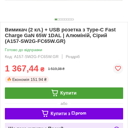
Вимикач (2 кл.) + USB розетка з Type-C Fast
Charge GaN 65W 1DAL | Алюміній, Сірий
(A157-SW2G-FC65W.GR)
Готово до відправки
Код: A157-SW2G-FC65W.GR
Роздріб
1 367,44
₴
1 519,38 ₴
Економія
151.94 ₴
Купити
або
Купити з